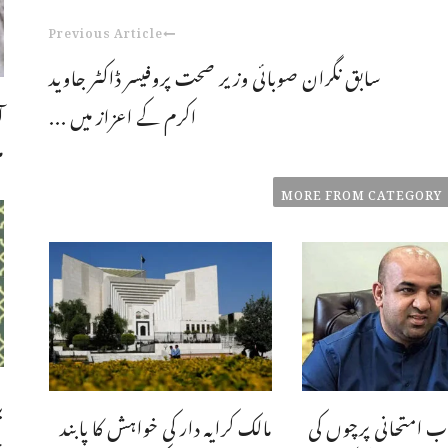
Previous Article
سابق نگران صوبائی وزیر صحت پروفیسر ڈاکٹر جاوید
ا
اکرم کے اعزاز میں ...
م
MORE FROM CATEGORY
ب
ب امتحانی پرچوں کی
مالک کرایہ دار کی خواہش کا پابند
چ