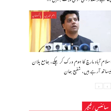
اہم خبریں
پاکستان
سلام آباد مارچ کا ہوم ورک کر چکے، جامع پلان
یساتھ آرہے ہیں، شفیع جان
سائنس/فیچر