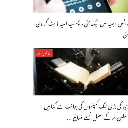
اٹس ایپ میں ایک نئی دلچسپ اپ ڈیٹ کر دی
ئی
سائنس/فیچر
نیا کی بڑی ٹیک کمپنیوں کی جانب سے کتابیں
سکین کر کے اصل نسخے ضائع ...