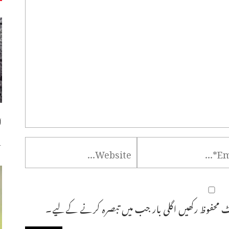
ا
س
 محفوظ رکھیں اگلی بار جب میں تبصرہ کرنے کےلیے۔