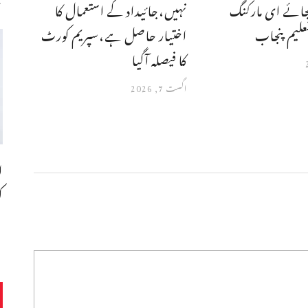
جائے ای مارکنگ
نہیں،جائیداد کے استعمال کا
علیم پنجاب
اختیار حاصل ہے،سپریم کورٹ
کا فیصلہ آگیا
اگست 7, 2026
ا
ک