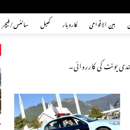
ن
بین الاقوامی
کاروبار
کھیل
سائنس/فیچر
سندی یونٹ کی کارروائی۔