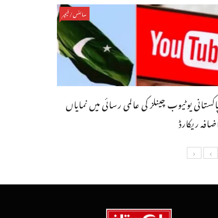
سائنس/فیچر
اکستانی یوٹیوب چینلز کی عالمی رسائی میں نمایاں
ضافہ ریکارڈ