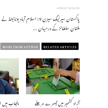
Next Article
پاکستان سپرلیگ سیزن 9: اسلام آباد یونائیٹڈ نے
ملتان سلطانز کے درمیان ...
MORE FROM AUTHOR
RELATED ARTICLES
آزاد کشمیر میں تیسرے مرحلے
پنجاب میں ا