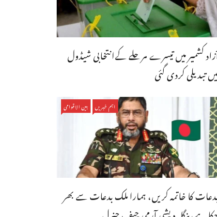
ٓزاد کشمیر میں تیسرے مرحلے کےانتخابی شیڈول
یں تبدیلی کردی گئی
اہم خبریں
بین الاقوامی
دعات کا خاتمہ کریں، ہمارا ملک بدعات سے بھر
کا ہے،بنگله دیشی آرمی چیف جنرل ...