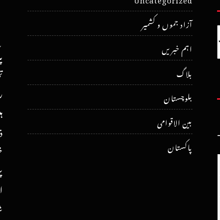
آزاد جموں و کشمیر
اہم خبریں
پ
ت
بلاگ
ر
بلوچستان
ہ
بین الاقوامی
ذ
پاکستان
خ
پ
ا
ش