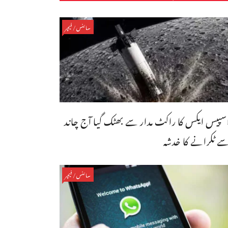
سائنس/فیچر
سپیس ایکس کا راکٹ مدار سے بھٹک گیا آج چاند
ے ٹکرانے کا خدشہ
سائنس/فیچر