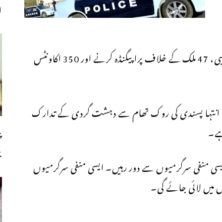
ا
خط لکھا گیا۔ بند ہونے والے اکاونٹس میں 65 مذہبی، 47 ملک کے خلاف پراپیگنڈہ کرنے اور 350 اکاونٹس
 جائے گا۔ انتہا پسندی کی روک تھام سے دہشت گردی کے تدارک
ہے۔
پ
ب
سی منفی سرگرمیوں سے دور رہیں۔ ایسی منفی سرگرمیوں
ل میں لائی جائے گی۔