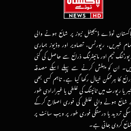
اکستان ٹوڈے ڈیجیٹل نیوز پر شائع ہونے والی
مام خبریں، رپورٹس، تصاویر اور وڈیوز ہماری
پورٹنگ ٹیم اور مانیٹرنگ ذرائع سے حاصل کی گئی
یں۔ ان کو پبلش کرنے سے پہلے اسکے مصدقہ
رائع کا ہرممکن خیال رکھا گیا ہے، تاہم کسی بھی
بر یا رپورٹ میں ٹائپنگ کی غلطی یا غیرارادی طور
ر شائع ہونے والی غلطی کی فوری اصلاح کرکے
سکی تردید یا درستگی فوری طور پر ویب سائٹ پر
ائع کردی جاتی ہے۔