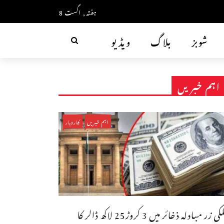
ہفتہ, اگست 8
شوبز
بلاگ
ویڈیو
اہم خبریں
اہم خبریں
کاروبار
ملکی زر مبادلہ ذخائر میں 3 کروڑ25 لاکھ ڈالر کا