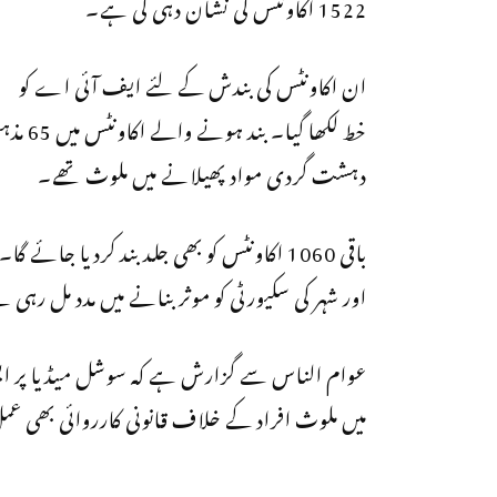
1522 اکاونٹس کی نشان دہی کی ہے۔
ان اکاونٹس کی بندش کے لئے ایف آئی اے کو
دہشت گردی مواد پھیلانے میں ملوث تھے۔
باقی 1060 اکاونٹس کو بھی جلد بند کردیا
اور شہر کی سکیورٹی کو موثر بنانے میں مدد مل رہی 
عوام الناس سے گزارش ہے کہ سوشل میڈیا پر ای
میں ملوث افراد کے خلاف قانونی کارروائی بھی عم