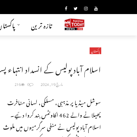
تازہ ترین
پاکستا
پاکستان
اسلام آباد پولیس کے انسداد انتہاء پ
مارچ 19, 2024
0
216
سوشل میڈیا پر مذہبی، مسلکی، لسانی منافرت
پھیلانے والے 462 اکاونٹس بند کروا دئیے۔
اسلام آباد پولیس نے منفی سرگرمیوں میں ملوث