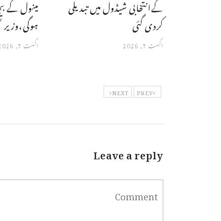
کےانتخابی شیڈول میں تبدیلی
مینول کے ب
کردی گئی
ہوگی،وزیر ت
اگست 7, 2026
اگست 7, 2026
NEXT
PREV
Leave a reply