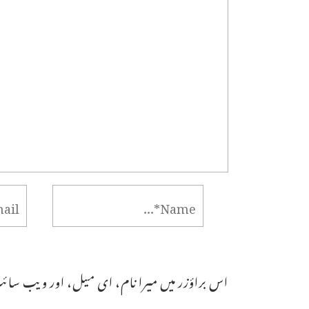
اس براؤزر میں میرا نام، ای میل، اور ویب سائٹ