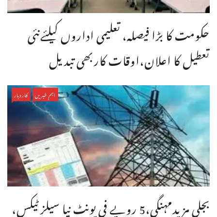
حکومت کا بڑا فیصلہ، تعلیمی اداروں کیلئےنئی
تعطیل کا اعلان،اوقات کاربھی تبدیل
اہم خبریں
کاروبار
بجلی مزیدمہنگی،5 روپے فی یونٹ نیا سیلز ٹیکس،