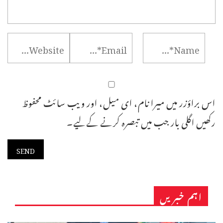
اس براؤزر میں میرا نام، ای میل، اور ویب سائٹ محفوظ
رکھیں اگلی بار جب میں تبصرہ کرنے کےلیے۔
اہم خبریں