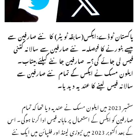
پاکستان ٹوڈے:ایکس(سابقہ ٹویٹر) کا نئے صارفین سے
پیسے بٹورنے کا فیصلہ۔ نئے صارفین سے سالانہ کتنی
فیس لی جائے گی؟۔ صارفین جاننے کیلئے بیتاب۔
ایلون مسک نے ایکس کے تمام نئے صارفین سے
سالانہ فیس لینے کا عندیہ دیدیا۔
ستمبر 2023 میں ایلون مسک نے عندیہ دیا تھا کہ تمام
صارفین کو ایکس کے استعمال پر ماہانہ فیس ادا کرنا ہوگی۔ اس
کے بعد اکتوبر 2023 میں نیوزی لینڈ اور فلپائن میں ایک نئے