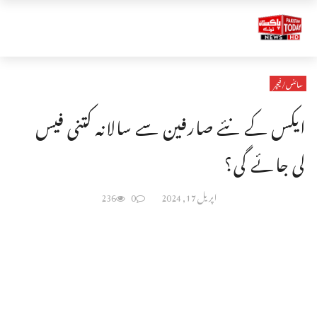
سائنس/فیچر
ایکس کے نئے صارفین سے سالانہ کتنی فیس
لی جائے گی؟
اپریل 17, 2024
0
236