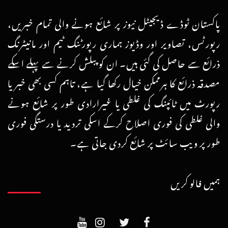
پاکستان ٹوڈے ڈیجیٹل نیوز پر شائع ہونے والی تمام خبریں،
رپورٹس، تصاویر اور وڈیوز ہماری رپورٹنگ ٹیم اور مانیٹرنگ
ذرائع سے حاصل کی گئی ہیں۔ ان کو پبلش کرنے سے پہلے اسکے
مصدقہ ذرائع کا ہرممکن خیال رکھا گیا ہے، تاہم کسی بھی خبر یا
رپورٹ میں ٹائپنگ کی غلطی یا غیرارادی طور پر شائع ہونے
والی غلطی کی فوری اصلاح کرکے اسکی تردید یا درستگی فوری
طور پر ویب سائٹ پر شائع کردی جاتی ہے۔
ہمیں فالو کریں