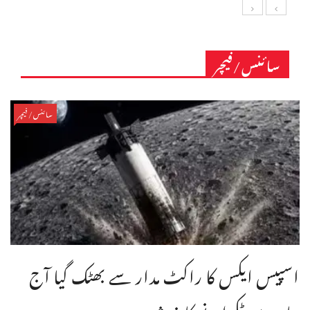
سائنس/فیچر
سائنس/فیچر
اسپیس ایکس کا راکٹ مدار سے بھٹک گیا آج
چاند سے ٹکرانے کا خدشہ