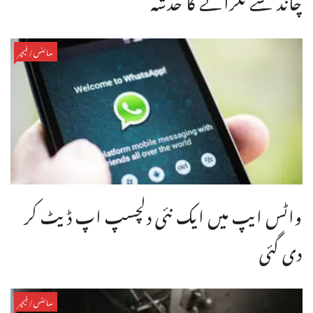
سائنس/فیچر
واٹس ایپ میں ایک نئی دلچسپ اپ ڈیٹ کر
دی گئی
سائنس/فیچر