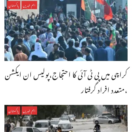
اہم خبریں
پاکستان
کراچی میں پی ٹی آئی کا احتجاج،پولیس ان ایکشن
،متعدد افراد گرفتار
اہم خبریں
پاکستان