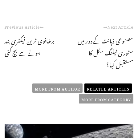
Previous Article
Next Article
مصنوعی ذہانت کےدور میں
برطانوی ٹرین فیکٹری بند
سٹوری ٹیلنگ سکل کا
ہونے سے بچ گئی
مستقبل کیا؟
MORE FROM AUTHOR
RELATED ARTICLES
MORE FROM CATEGORY