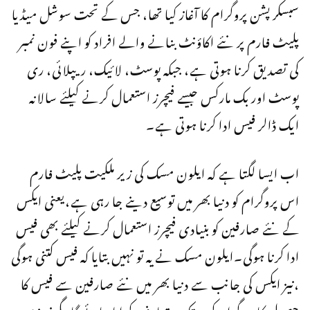
سبسکرپشن پروگرام کا آغاز کیا تھا، جس کے تحت سوشل میڈیا
پلیٹ فارم پر نئے اکاؤنٹ بنانے والے افراد کو اپنے فون نمبر
کی تصدیق کرنا ہوتی ہے، جبکہ پوسٹ، لائیک، ریپلائی، ری
پوسٹ اور بک مارکس جیسے فیچرز استعمال کرنے کیلئے سالانہ
ایک ڈالر فیس ادا کرنا ہوتی ہے۔
اب ایسا لگتا ہے کہ ایلون مسک کی زیر ملکیت پلیٹ فارم
اس پروگرام کو دنیا بھر میں توسیع دینے جا رہی ہے،یعنی ایکس
کے نئے صارفین کو بنیادی فیچرز استعمال کرنے کیلئے بھی فیس
ادا کرنا ہوگی۔ایلون مسک نے یہ تو نہیں بتایا کہ فیس کتنی ہوگی
،نیز ایکس کی جانب سے دنیا بھر میں نئے صارفین سے فیس کا
حصول کا پروگرام کب تک متعارف کرایا جائے گا،مگر نیوزی