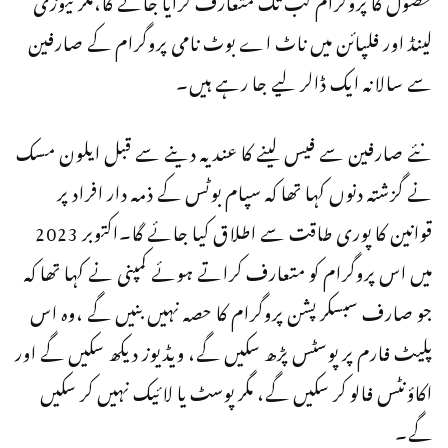
لینڈ اور فلپائن میں ناٹ اے بوٹ نامی پروگرام کے صارفین
سے سالانہ ایک ڈالر لیے جا رہے ہیں۔
نئے صارفین سے فیس لینے کا عندیہ دینے سے قبل ایلون مسک
نے گزشتہ دنوں کہا تھا کہ سپام بوٹس کے ذمہ دار افراد پر
قوانین کا پوری طاقت سے اطلاق کیا جائے گا۔اکتوبر 2023
میں اس پروگرام کو متعارف کراتے ہوئے کمپنی نے کہا تھا کہ
جو صارف سبسکرپشن پروگرام کا حصہ نہیں بنیں گے ،وہ اس
پلیٹ فارم پر پوسٹس پڑھ سکیں گے، ویڈیوز دیکھ سکیں گے اور
اکاؤنٹس فالو کر سکیں گے، مگر پوسٹ یا لائیک نہیں کر سکیں
گے۔