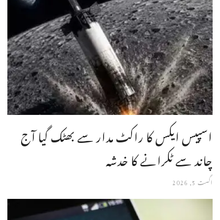
اسپیس ایکس کا راکٹ مدار سے بھٹک گیا آج
چاند سے ٹکرانے کا خدشہ
اگست 5, 2026