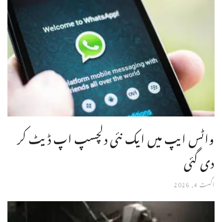
واٹس ایپ میں ایک نئی دلچسپ اپ ڈیٹ کر
دی گئی
اگست 4, 2026