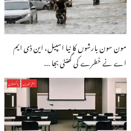
مون سون بارشوں کا نیا اسپیل، این ڈی ایم
اے نے خطرے کی گھنٹی بجا ...
اہم خبریں
پاکستان