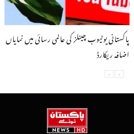
پاکستانی یوٹیوب چینلز کی عالمی رسائی میں نمایاں
اضافہ ریکارڈ