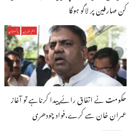
کن صارفین پر لاگو ہوگا
اہم خبریں
پاکستان
حکومت نے اتفاق رائے پیدا کرناہے تو آغاز
عمران خان سے کرے،فواد چودھری