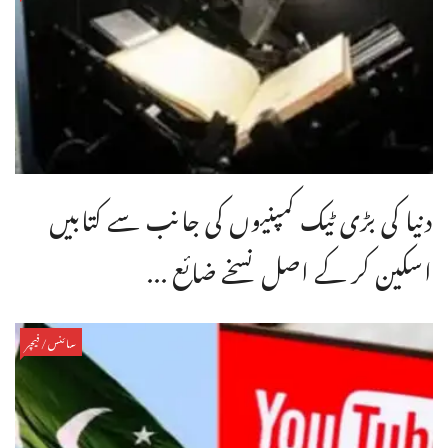
دنیا کی بڑی ٹیک کمپنیوں کی جانب سے کتابیں
اسکین کر کے اصل نسخے ضائع ...
سائنس/فیچر