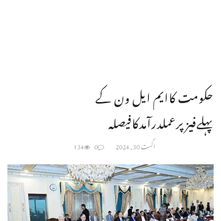
حکومت کاایم ایل ون کے
پہلےفیزپرعملدرآمدکافیصلہ
اگست 30, 2024
0
134