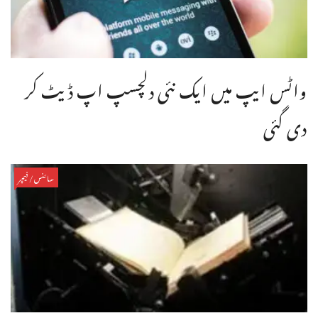
واٹس ایپ میں ایک نئی دلچسپ اپ ڈیٹ کر
دی گئی
سائنس/فیچر