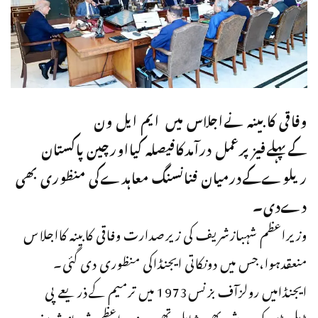
وفاقی کابینہ نےاجلاس میں ایم ایل ون
کےپہلےفیزپرعمل درآمدکافیصلہ کیااورچین پاکستان
ریلوےکےدرمیان فنانسنگ معاہدےکی منظوری بھی
دےدی۔
وزیراعظم شہبازشریف کی زیرصدارت وفاقی کابینہ کااجلاس
منعقدہوا،جس میں دونکاتی ایجنڈاکی منظوری دی گئی۔
ایجنڈامیں رولزآف بزنس1973 میں ترمیم کےذریعے پی
ڈبلیوڈی کی بندش بھی شامل تھی، وزیر اعظم شہباز شریف