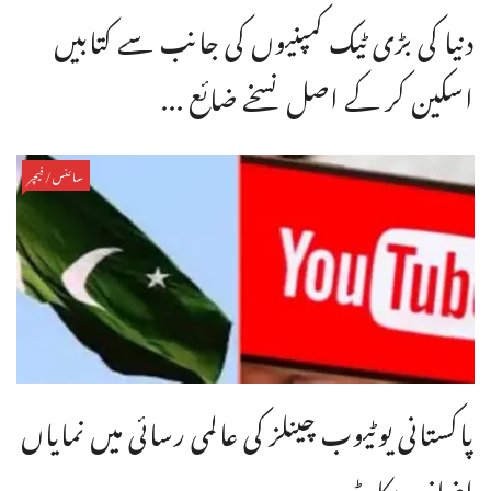
دنیا کی بڑی ٹیک کمپنیوں کی جانب سے کتابیں
اسکین کر کے اصل نسخے ضائع ...
سائنس/فیچر
پاکستانی یوٹیوب چینلز کی عالمی رسائی میں نمایاں
اضافہ ریکارڈ