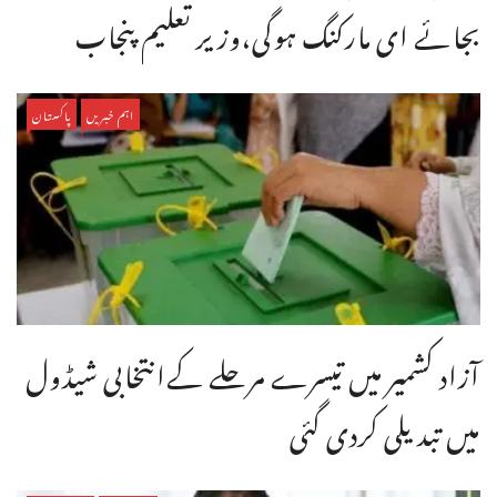
بجائے ای مارکنگ ہوگی،وزیر تعلیم پنجاب
اہم خبریں
پاکستان
آزاد کشمیر میں تیسرے مرحلے کےانتخابی شیڈول
میں تبدیلی کردی گئی