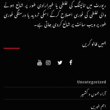
رپورٹ میں ٹائپنگ کی غلطی یا غیرارادی طور پر شائع ہونے
والی غلطی کی فوری اصلاح کرکے اسکی تردید یا درستگی فوری
طور پر ویب سائٹ پر شائع کردی جاتی ہے۔
ہمیں فالو کریں
Uncategorized
آزاد جموں و کشمیر
اہم خبریں