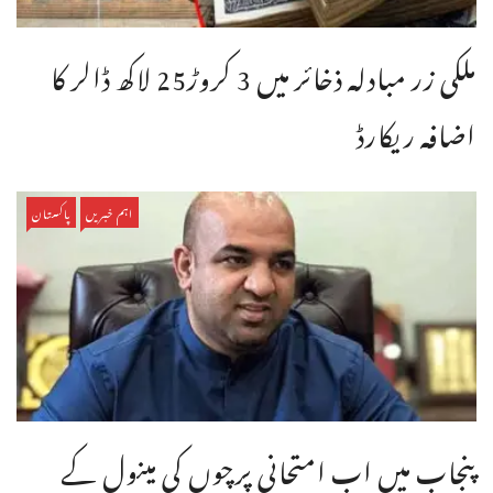
ملکی زر مبادلہ ذخائر میں 3 کروڑ25 لاکھ ڈالر کا
اضافہ ریکارڈ
اہم خبریں
پاکستان
پنجاب میں اب امتحانی پرچوں کی مینول کے