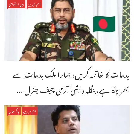
اہم خبریں
بین الاقوامی
بدعات کا خاتمہ کریں، ہمارا ملک بدعات سے
بھر چکا ہے،بنگله دیشی آرمی چیف جنرل ...
اہم خبریں
پاکستان