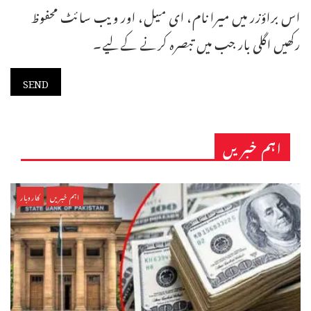
اس براؤزر میں میرا نام، ای میل، اور ویب سائٹ محفوظ
رکھیں اگلی بار جب میں تبصرہ کرنے کےلیے۔
اہم خبریں
اہم خبریں
کاروبار