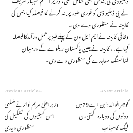
نے پی ڈبلیو ڈی کو فوری طور پر بند کرنے کا فیصلہ کیا جس کی
کابینہ نے منظوری دے دی۔
وفاقی کابینہ نےایم ایل ون کےپہلےفیزپرعمل درآمدکافیصلہ
کیاہے،، کابینہ نےچین پاکستان ریلوے کے درمیان
فنانسنگ معاہدے کی منظوری دے دی۔
Previous Article
Next Article
گوجرانوالہ:این اے79میں
وزیراعلیٰ مریم نوازنےضلعی
ووٹوں کی دوبارہ گنتی،ن
امن کمیٹیوں کی تشکیل کی
لیگ کامیاب
منظوری دیدی