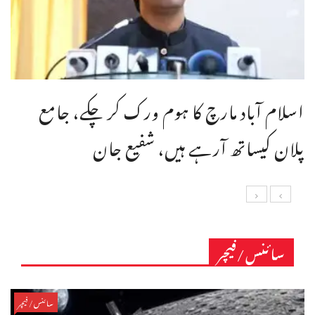
اسلام آباد مارچ کا ہوم ورک کر چکے، جامع
پلان کیساتھ آرہے ہیں، شفیع جان
سائنس/فیچر
سائنس/فیچر