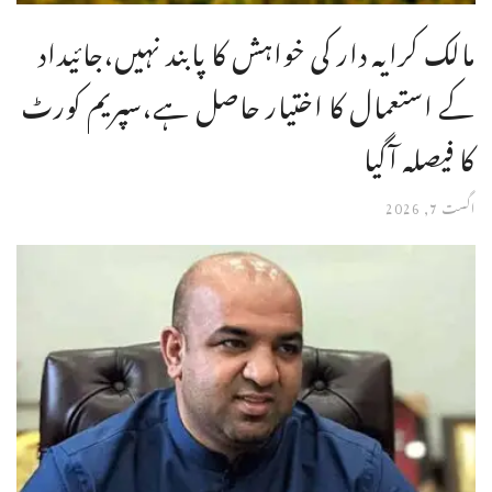
مالک کرایہ دار کی خواہش کا پابند نہیں،جائیداد
کے استعمال کا اختیار حاصل ہے،سپریم کورٹ
کا فیصلہ آگیا
اگست 7, 2026