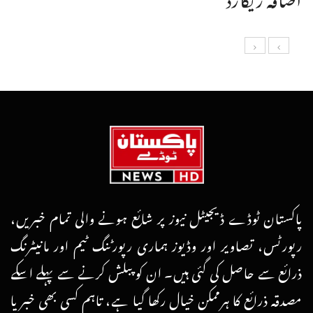
پاکستان ٹوڈے ڈیجیٹل نیوز پر شائع ہونے والی تمام خبریں،
رپورٹس، تصاویر اور وڈیوز ہماری رپورٹنگ ٹیم اور مانیٹرنگ
ذرائع سے حاصل کی گئی ہیں۔ ان کو پبلش کرنے سے پہلے اسکے
مصدقہ ذرائع کا ہرممکن خیال رکھا گیا ہے، تاہم کسی بھی خبر یا