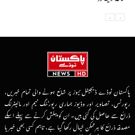
پاکستان ٹوڈے ڈیجیٹل نیوز پر شائع ہونے والی تمام خبریں،
رپورٹس، تصاویر اور وڈیوز ہماری رپورٹنگ ٹیم اور مانیٹرنگ
ذرائع سے حاصل کی گئی ہیں۔ ان کو پبلش کرنے سے پہلے اسکے
مصدقہ ذرائع کا ہرممکن خیال رکھا گیا ہے، تاہم کسی بھی خبر یا