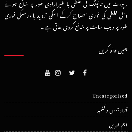
رپورٹ میں ٹائپنگ کی غلطی یا غیرارادی طور پر شائع ہونے
والی غلطی کی فوری اصلاح کرکے اسکی تردید یا درستگی فوری
طور پر ویب سائٹ پر شائع کردی جاتی ہے۔
ہمیں فالو کریں
Uncategorized
آزاد جموں و کشمیر
اہم خبریں