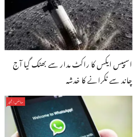
اسپیس ایکس کا راکٹ مدار سے بھٹک گیا آج
چاند سے ٹکرانے کا خدشہ
سائنس/فیچر