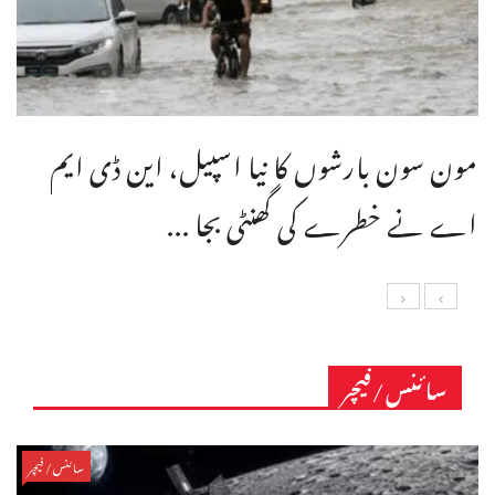
مون سون بارشوں کا نیا اسپیل، این ڈی ایم
اے نے خطرے کی گھنٹی بجا ...
سائنس/فیچر
سائنس/فیچر