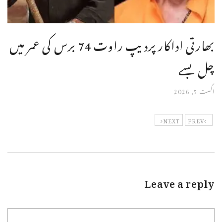
بھارتی اداکار پردیپ راوت 74 برس کی عمر میں
چل بسے
اگست 5, 2026
NEXT
PREV
Leave a reply