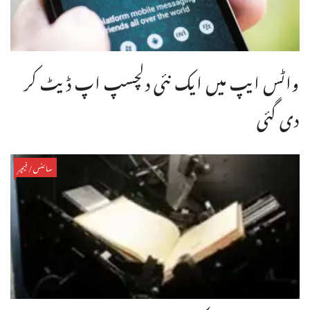
واٹس ایپ میں ایک نئی دلچسپ اپ ڈیٹ کر
دی گئی
سائنس/فیچر