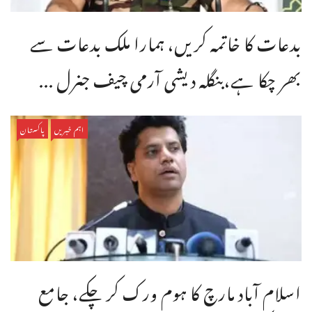
بدعات کا خاتمہ کریں، ہمارا ملک بدعات سے
بھر چکا ہے،بنگله دیشی آرمی چیف جنرل ...
اہم خبریں
پاکستان
اسلام آباد مارچ کا ہوم ورک کر چکے، جامع