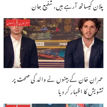
پلان کیساتھ آرہے ہیں، شفیع جان
اہم خبریں
پاکستان
عمران خان کے بیٹوں نے والد کی صحت پر
تشویش کا اظہار کر دیا