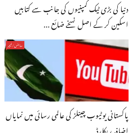
دنیا کی بڑی ٹیک کمپنیوں کی جانب سے کتابیں
اسکین کر کے اصل نسخے ضائع ...
سائنس/فیچر
پاکستانی یوٹیوب چینلز کی عالمی رسائی میں نمایاں
اضافہ ریکارڈ