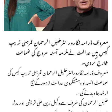
معروف ڈرامہ نگارورائٹرخلیل الرحمان قمرہنی ٹریپ
کیس میں عدالت نےملزمہ آمنہ عروج کی ضمانت
خارج کردی۔
معروف ڈرامہ نگارورائٹرخلیل الرحمان قمرہنی ٹریپ کیس کی
سماعت انسداد دہشتگردی عدالت لاہورکےجج
ارشدجاویدنےکی ۔
خلیل الرحمان کی طرف سےوکیل زین علی قریشی اور مدثر
چودھری عدالت میں پیش ہوئے۔