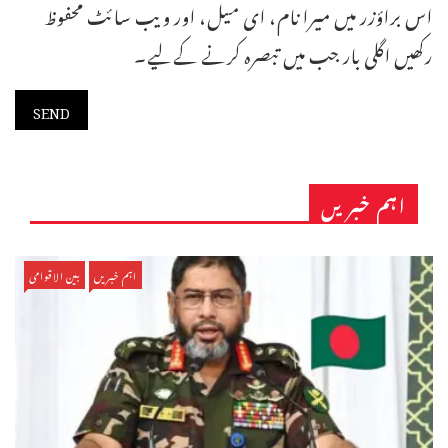
اس براؤزر میں میرا نام، ای میل، اور ویب سائٹ محفوظ
رکھیں اگلی بار جب میں تبصرہ کرنے کےلیے۔
اہم خبریں
اہم خبریں
بین الاقوامی