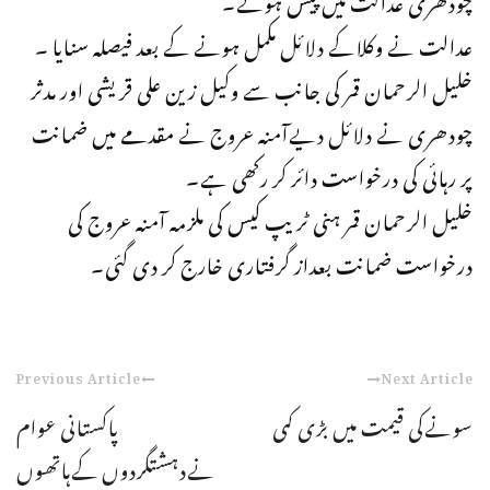
عدالت نے وکلاکے دلائل مکمل ہونے کے بعد فیصلہ سنایا ۔
خلیل الرحمان قمر کی جانب سے وکیل زین علی قریشی اور مدثر
چودھری نے دلائل دیےآمنہ عروج نے مقدمے میں ضمانت
پر رہائی کی درخواست دائر کر رکھی ہے۔
خلیل الرحمان قمر ہنی ٹریپ کیس کی ملزمہ آمنہ عروج کی
درخواست ضمانت بعداز گرفتاری خارج کر دی گئی۔
Previous Article
Next Article
سونےکی قیمت میں بڑی کمی
پاکستانی عوام
نےدہشتگردوں کےہاتھوں