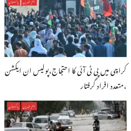
اہم خبریں
پاکستان
کراچی میں پی ٹی آئی کا احتجاج،پولیس ان ایکشن
،متعدد افراد گرفتار
اہم خبریں
پاکستان