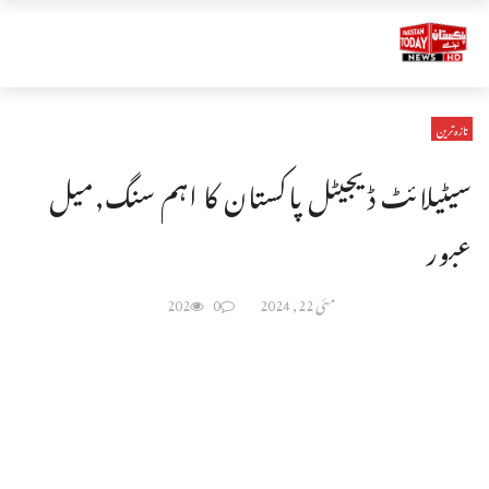
تازہ ترین
سیٹیلائٹ ڈیجیٹل پاکستان کا اہم سنگ,میل
عبور
مئی 22, 2024
0
202