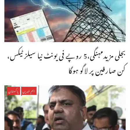
بجلی مزیدمہنگی،5 روپے فی یونٹ نیا سیلز ٹیکس،
کن صارفین پر لاگو ہوگا
اہم خبریں
پاکستان