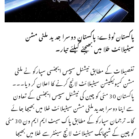
پاکستان ٹوڈے: پاکستان دوسرا جدید ملٹی مشن
سیٹیلائٹ خلا میں بھیجنے کیلئے تیار۔
تفصیلات کے مطابق نیشنل سپیس ایجنسی سپارکو نے ملٹی
مشن کمیونیکیشن سیٹیلائٹ لانچ کرنے کا اعلان کر دیا۔۔۔
پاکستان 30 مئی کو چین کی نیشنل سپیس ایجنسی کے تعاون
سے اپنا دوسرا جدید ملٹی مشن سیٹیلائٹ خلا میں بھیجا جائے
گا۔ ترجمان سپارکو کے مطابق پاک سیٹ ایم ایم ون 30 مئی
کو چین کے شیچانگ سیٹیلائٹ لانچ سینٹر سے خلا میں بھیجا