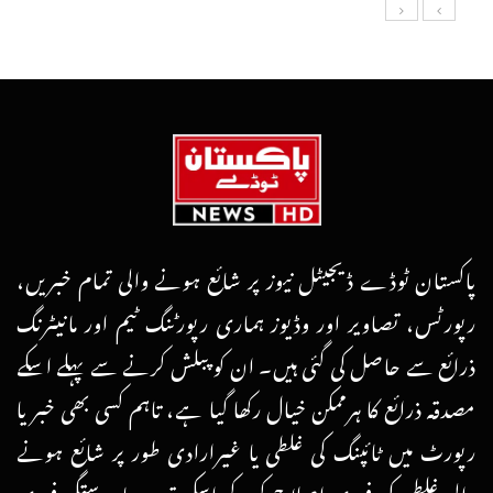
پاکستان ٹوڈے ڈیجیٹل نیوز پر شائع ہونے والی تمام خبریں،
رپورٹس، تصاویر اور وڈیوز ہماری رپورٹنگ ٹیم اور مانیٹرنگ
ذرائع سے حاصل کی گئی ہیں۔ ان کو پبلش کرنے سے پہلے اسکے
مصدقہ ذرائع کا ہرممکن خیال رکھا گیا ہے، تاہم کسی بھی خبر یا
رپورٹ میں ٹائپنگ کی غلطی یا غیرارادی طور پر شائع ہونے
والی غلطی کی فوری اصلاح کرکے اسکی تردید یا درستگی فوری