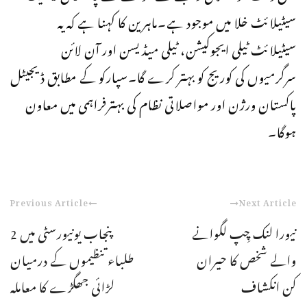
سیٹیلائٹ خلا میں موجود ہے۔ماہرین کا کہنا ہے کہ یہ
سیٹیلائٹ ٹیلی ایجوکیشن، ٹیلی میڈیسن اور آن لائن
سرگرمیوں کی کوریج کو بہتر کرے گا۔سپارکو کے مطابق ڈیجیٹل
پاکستان ورژن اور مواصلاتی نظام کی بہترفراہمی میں معاون
ہوگا۔
Previous Article
Next Article
نیورا لنک چِپ لگوانے
پنجاب یونیورسٹی میں 2
والے شخص کا حیران
طلباء تنظیموں کے درمیان
کن انکشاف
لڑائی جھگڑے کا معاملہ