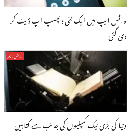
واٹس ایپ میں ایک نئی دلچسپ اپ ڈیٹ کر
دی گئی
سائنس/فیچر
دنیا کی بڑی ٹیک کمپنیوں کی جانب سے کتابیں