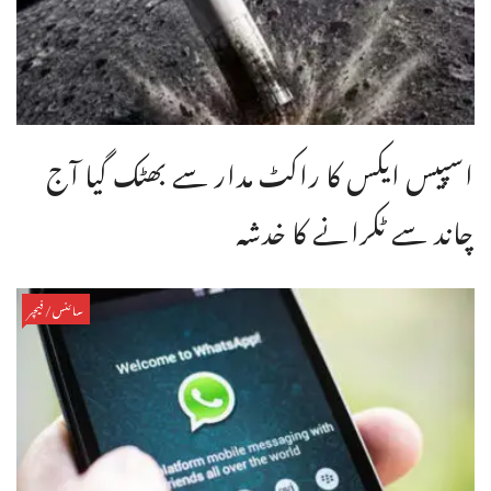
اسپیس ایکس کا راکٹ مدار سے بھٹک گیا آج
چاند سے ٹکرانے کا خدشہ
سائنس/فیچر