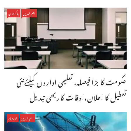
اہم خبریں
پاکستان
حکومت کا بڑا فیصلہ، تعلیمی اداروں کیلئےنئی
تعطیل کا اعلان،اوقات کاربھی تبدیل
اہم خبریں
کاروبار