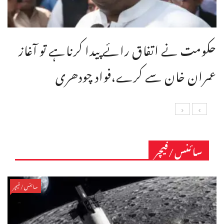
حکومت نے اتفاق رائے پیدا کرناہے تو آغاز
عمران خان سے کرے،فواد چودھری
سائنس/فیچر
سائنس/فیچر