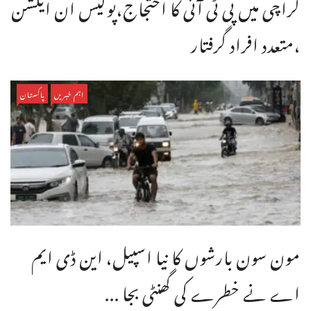
کراچی میں پی ٹی آئی کا احتجاج،پولیس ان ایکشن
،متعدد افراد گرفتار
اہم خبریں
پاکستان
مون سون بارشوں کا نیا اسپیل، این ڈی ایم
اے نے خطرے کی گھنٹی بجا ...