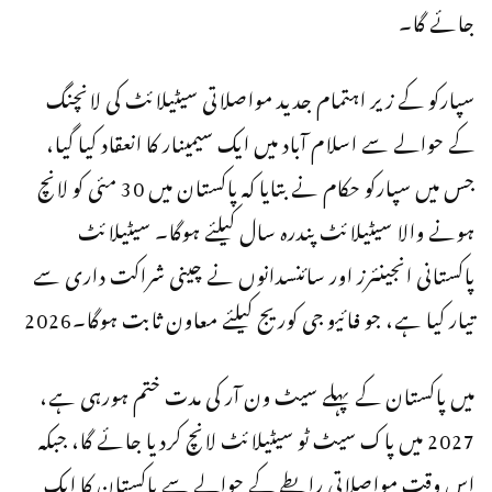
جائے گا۔
سپارکو کے زیر اہتمام جدید مواصلاتی سیٹیلائٹ کی لانچنگ
کے حوالے سے اسلام آباد میں ایک سیمینار کا انعقاد کیا گیا،
جس میں سپارکو حکام نے بتایا کہ پاکستان میں 30 مئی کو لانچ
ہونے والا سیٹیلائٹ پندرہ سال کیلئے ہوگا۔ سیٹیلائٹ
پاکستانی انجینئرز اور سائنسدانوں نے چینی شراکت داری سے
تیار کیا ہے، جو فائیو جی کوریج کیلئے معاون ثابت ہوگا۔2026
میں پاکستان کے پہلے سیٹ ون آر کی مدت ختم ہورہی ہے،
2027 میں پاک سیٹ ٹو سیٹیلائٹ لانچ کردیا جائے گا، جبکہ
اس وقت مواصلاتی رابطے کے حوالے سے پاکستان کا ایک