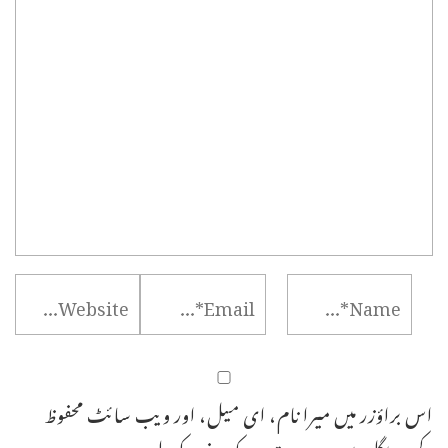
اس براؤزر میں میرا نام، ای میل، اور ویب سائٹ محفوظ