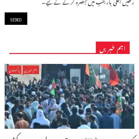
رکھیں اگلی بار جب میں تبصرہ کرنے کےلیے۔
اہم خبریں
اہم خبریں
پاکستان