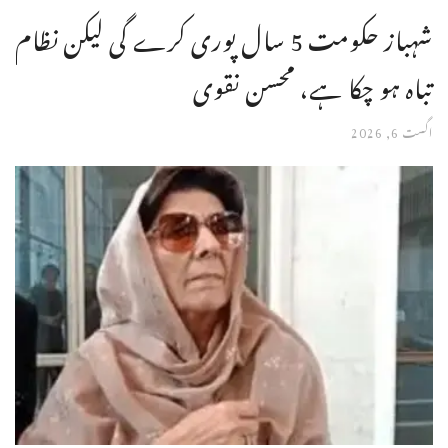
شہباز حکومت 5 سال پوری کرے گی لیکن نظام
تباہ ہو چکا ہے، محسن نقوی
اگست 6, 2026