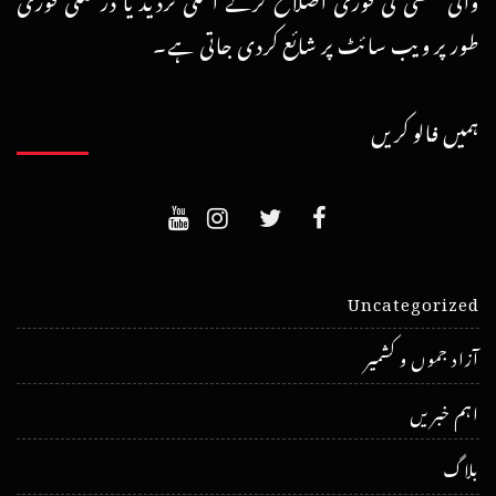
طور پر ویب سائٹ پر شائع کردی جاتی ہے۔
ہمیں فالو کریں
Uncategorized
آزاد جموں و کشمیر
اہم خبریں
بلاگ