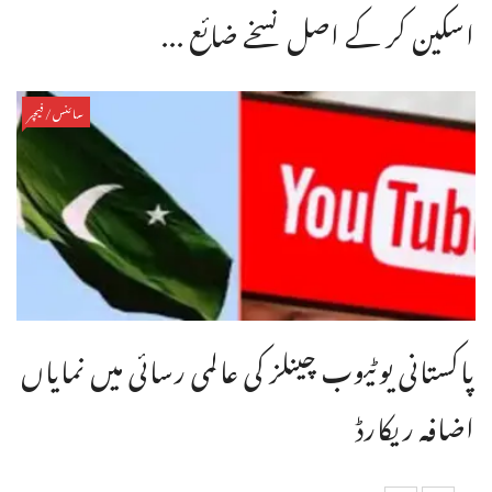
اسکین کر کے اصل نسخے ضائع ...
سائنس/فیچر
پاکستانی یوٹیوب چینلز کی عالمی رسائی میں نمایاں
اضافہ ریکارڈ