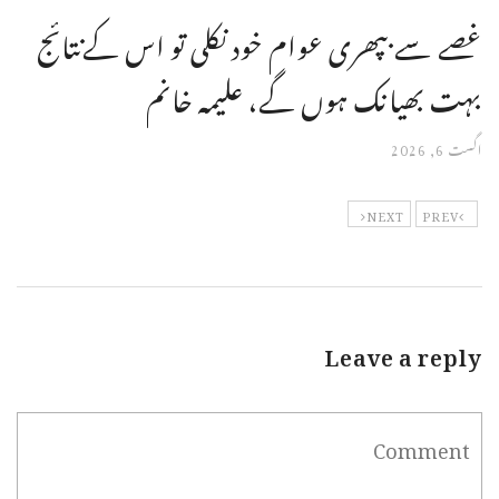
غصے سے بپھری عوام خود نکلی تو اس کےنتائج
بہت بھیانک ہوں گے، علیمہ خانم
اگست 6, 2026
NEXT
PREV
Leave a reply