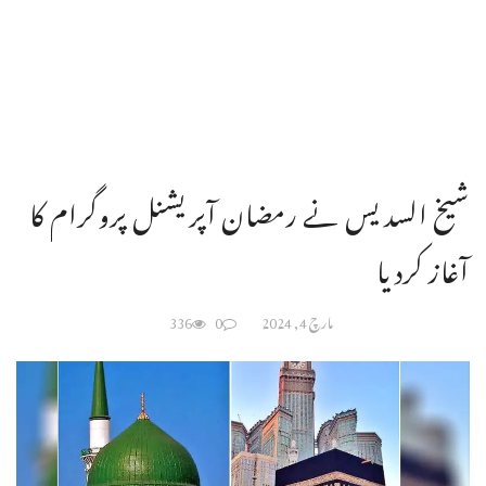
شیخ السدیس نے رمضان آپریشنل پروگرام کا
آغاز کردیا
مارچ 4, 2024
0
336