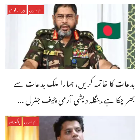
اہم خبریں
بین الاقوامی
بدعات کا خاتمہ کریں، ہمارا ملک بدعات سے
بھر چکا ہے،بنگله دیشی آرمی چیف جنرل ...
اہم خبریں
پاکستان