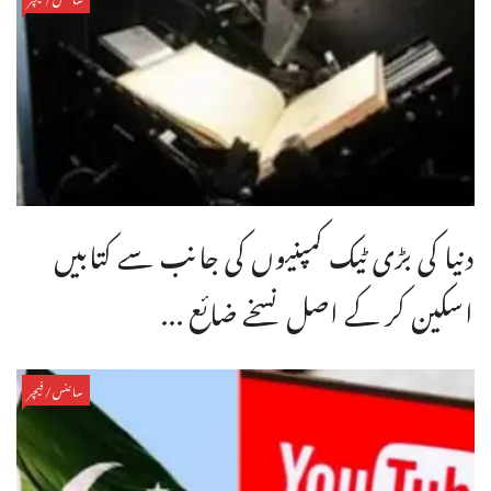
دنیا کی بڑی ٹیک کمپنیوں کی جانب سے کتابیں
اسکین کر کے اصل نسخے ضائع ...
سائنس/فیچر