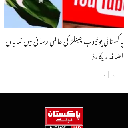
پاکستانی یوٹیوب چینلز کی عالمی رسائی میں نمایاں
اضافہ ریکارڈ