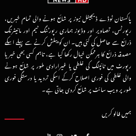
پاکستان ٹوڈے ڈیجیٹل نیوز پر شائع ہونے والی تمام خبریں،
رپورٹس، تصاویر اور وڈیوز ہماری رپورٹنگ ٹیم اور مانیٹرنگ
ذرائع سے حاصل کی گئی ہیں۔ ان کو پبلش کرنے سے پہلے اسکے
مصدقہ ذرائع کا ہرممکن خیال رکھا گیا ہے، تاہم کسی بھی خبر یا
رپورٹ میں ٹائپنگ کی غلطی یا غیرارادی طور پر شائع ہونے
والی غلطی کی فوری اصلاح کرکے اسکی تردید یا درستگی فوری
طور پر ویب سائٹ پر شائع کردی جاتی ہے۔
ہمیں فالو کریں