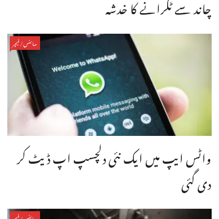
چاند سے ٹکرانے کا خدشہ
سائنس/فیچر
واٹس ایپ میں ایک نئی دلچسپ اپ ڈیٹ کر
دی گئی
سائنس/فیچر