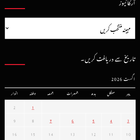
آرکائیوز
تاریخ سے دریافت کریں۔
اگست 2026
پیر
منگل
بدھ
جمعرات
جمعہ
ہفتہ
اتوار
2
1
9
8
7
6
5
4
3
16
15
14
13
12
11
10