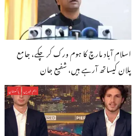
اسلام آباد مارچ کا ہوم ورک کر چکے، جامع
پلان کیساتھ آرہے ہیں، شفیع جان
اہم خبریں
پاکستان