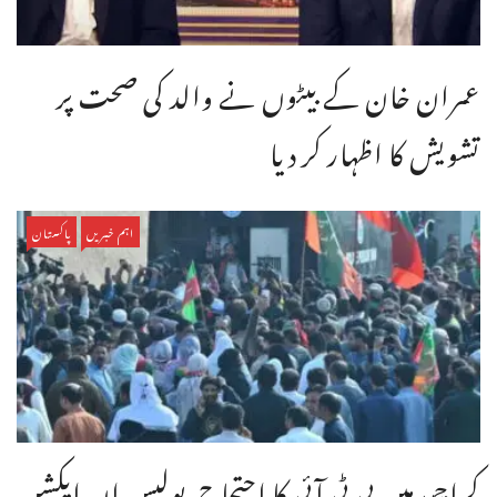
عمران خان کے بیٹوں نے والد کی صحت پر
تشویش کا اظہار کر دیا
اہم خبریں
پاکستان
کراچی میں پی ٹی آئی کا احتجاج،پولیس ان ایکشن