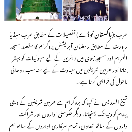
عرب:(
پاکستان ٹوڈے
) تفصیلات کے مطابق عرب میڈیا
رپورٹ کے مطابق رمضان آپریشنل پروگرام کا مقصد مسجدِ
الحرام اور مسجدِ نبوی میں زائرین کے لیے سہولیات کو بہتر
بنانا اور حرمین شریفین میں عبادت کے لیے مناسب روحانی
ماحول کی فراہمی کرنا ہے۔
شیخ السدیس نے کہا کہ پروگرام سے حرمین شریفین کے دینی
پیغام کو دنیا تک پہنچانا، دیگر حکومتی اداروں اور شراکت
داروں کے ساتھ تعاون، تمام سرکاری اداروں کے ساتھ ہم