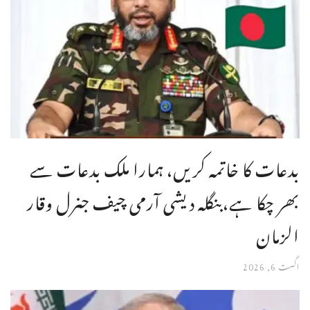
بدعات کا خاتمہ کریں، ہمارا ملک بدعات سے
بھر چکا ہے،بنگله دیشی آرمی چیف جنرل وقار
الزمان
اگست 6, 2026