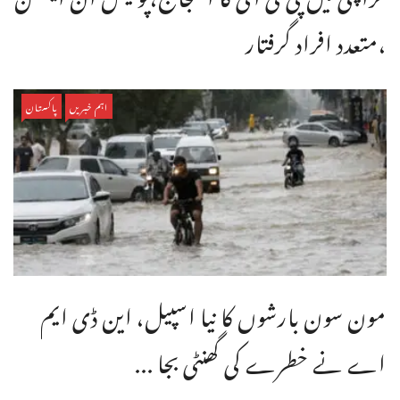
،متعدد افراد گرفتار
اہم خبریں
پاکستان
مون سون بارشوں کا نیا اسپیل، این ڈی ایم
اے نے خطرے کی گھنٹی بجا ...