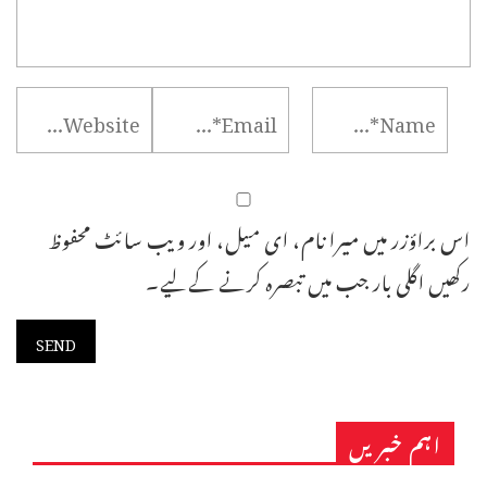
اس براؤزر میں میرا نام، ای میل، اور ویب سائٹ محفوظ
رکھیں اگلی بار جب میں تبصرہ کرنے کےلیے۔
اہم خبریں