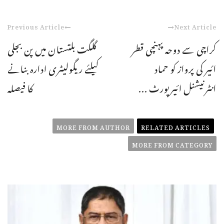
Previous Article
Next Article
کراچی سے دوحہ پہنچی قطر
گلگت بلتستان میں پن بجلی
ائیر کی پرواز کو حماد
کیلئے ریگولیٹری ادارہ بنانے
انٹرنیشنل ائیرپورٹ ...
کا فیصلہ
MORE FROM AUTHOR
RELATED ARTICLES
MORE FROM CATEGORY