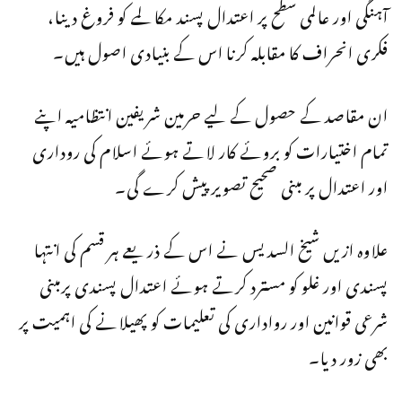
آہنگی اور عالمی سطح پر اعتدال پسند مکالمے کو فروغ دینا،
فکری انحراف کا مقابلہ کرنا اس کے بنیادی اصول ہیں۔
ان مقاصد کے حصول کے لیے حرمین شریفین انتظامیہ اپنے
تمام اختیارات کو بروئے کار لاتے ہوئے اسلام کی روداری
اور اعتدال پر مبنی صحیح تصویر پیش کرے گی۔
علاوہ ازیں شیخ السدیس نے اس کے ذریعے ہر قسم کی انتہا
پسندی اور غلو کو مسترد کرتے ہوئے اعتدال پسندی پرمبنی
شرعی قوانین اور رواداری کی تعلیمات کو پھیلانے کی اہمیت پر
بھی زور دیا۔