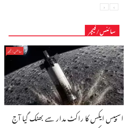
سائنس/فیچر
سائنس/فیچر
اسپیس ایکس کا راکٹ مدار سے بھٹک گیا آج