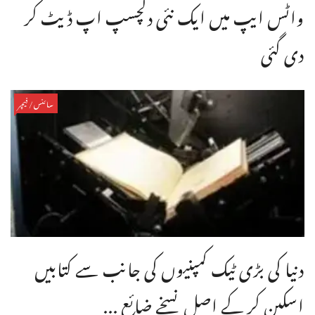
واٹس ایپ میں ایک نئی دلچسپ اپ ڈیٹ کر
دی گئی
سائنس/فیچر
دنیا کی بڑی ٹیک کمپنیوں کی جانب سے کتابیں
اسکین کر کے اصل نسخے ضائع ...