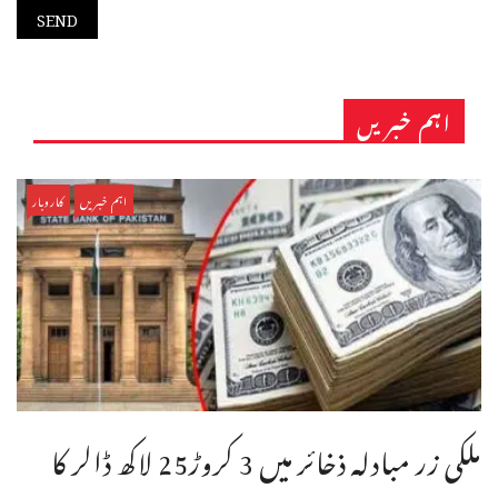
اہم خبریں
اہم خبریں
کاروبار
ملکی زر مبادلہ ذخائر میں 3 کروڑ25 لاکھ ڈالر کا