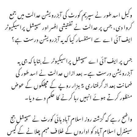
وکیل اسد طور نے سپریم کورٹ کی آبزرویشن عدالت میں جمع
کروا دی، جس پر عدالت نے تفتیشی افسر اور سپیشل پراسیکیوٹر
ایف آئی اے سے استفسار کیا کہ یہ آبزرویشن درست ہے؟
جس پر ایف آئی اے سپیشل پراسیکیوٹر نے بتایا کہ جی یہ
آبزرویشن درست ہے۔ بعد ازاں عدالت نے اسد طور کی
ضمانت بعد از گرفتاری 5 ہزار روپے کے مچلکوں کے عوض
منظور کرتے ہوئے انہیں رہا کرنے کا حکم دے دیا۔
واضح رہے کہ گزشتہ روز اسلام آباد ہائی کورٹ نے سپیشل جج
سینٹرل اسلام آباد کو اداروں کے خلاف مہم چلانے کے کیس