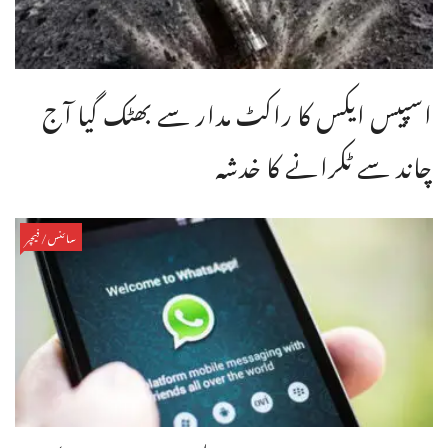
اسپیس ایکس کا راکٹ مدار سے بھٹک گیا آج
چاند سے ٹکرانے کا خدشہ
سائنس/فیچر