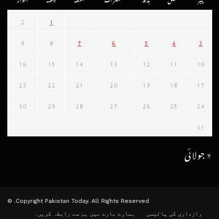
2
1
9
8
7
6
5
4
3
16
15
14
13
12
11
10
23
22
21
20
19
18
17
30
29
28
27
26
25
24
31
« جولائی
Copyright Pakistan Today. All Rights Reserved. ©
رازداری کی پالیسی
ہمارے بارے میں
ہم سے رابطہ کریں۔