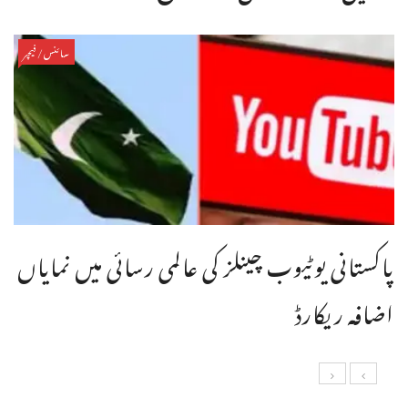
سائنس/فیچر
پاکستانی یوٹیوب چینلز کی عالمی رسائی میں نمایاں
اضافہ ریکارڈ