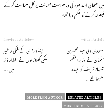
میں صحافی اسد طور کی درخواست ضمانت پر کل سماعت کر کے
فیصلہ کرنے کا حکم دیا تھا۔
Previous Article
Next Article
سعودی ولی عہد محمد بن
پشاور زلمی کے ملکی و غیر
سلمان نے وزیراعظم
ملکی کھلاڑیوں نے افطار ڈنر
شہبازشریف کو عہدہ
میں ...
سنبھالنے ...
MORE FROM AUTHOR
RELATED ARTICLES
MORE FROM CATEGORY