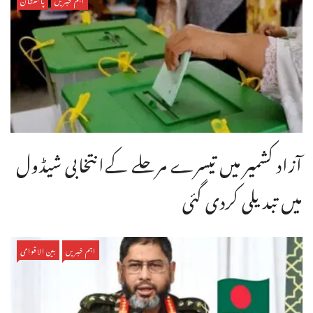
آزاد کشمیر میں تیسرے مرحلے کےانتخابی شیڈول
میں تبدیلی کردی گئی
اہم خبریں
بین الاقوامی