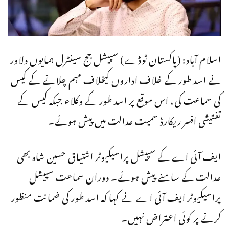
اسلام آباد: (پاکستان ٹوڈے) سپیشل جج سینٹرل ہمایوں دلاور
نے اسد طور کے خلاف اداروں کیخلاف مہم چلانے کے کیس
کی سماعت کی، اس موقع پر اسد طور کے وکلاء جبکہ کیس کے
تفتیشی افسر ریکارڈ سمیت عدالت میں پیش ہوئے۔
ایف آئی اے کے سپیشل پراسیکیوٹر اشتیاق حسین شاہ بھی
عدالت کے سامنے پیش ہوئے۔ دوران سماعت سپیشل
پراسیکیوٹر ایف آئی اے نے کہا کہ اسد طور کی ضمانت منظور
کرنے پر کوئی اعتراض نہیں۔