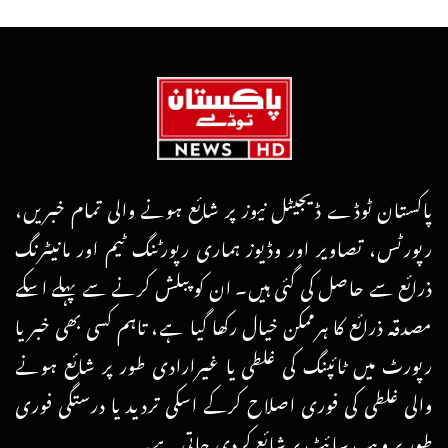
پاکستان ٹوڈے ڈیجیٹل نیوز پر شائع ہونے والی تمام خبریں،
رپورٹس، تصاویر اور وڈیوز ہماری رپورٹنگ ٹیم اور مانیٹرنگ
ذرائع سے حاصل کی گئی ہیں۔ ان کو پبلش کرنے سے پہلے اسکے
مصدقہ ذرائع کا ہرممکن خیال رکھا گیا ہے، تاہم کسی بھی خبر یا
رپورٹ میں ٹائپنگ کی غلطی یا غیرارادی طور پر شائع ہونے
والی غلطی کی فوری اصلاح کرکے اسکی تردید یا درستگی فوری
طور پر ویب سائٹ پر شائع کردی جاتی ہے۔