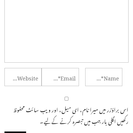
اس براؤزر میں میرا نام، ای میل، اور ویب سائٹ محفوظ
رکھیں اگلی بار جب میں تبصرہ کرنے کےلیے۔