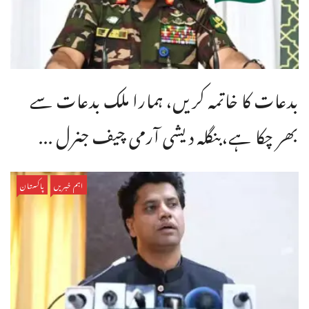
بدعات کا خاتمہ کریں، ہمارا ملک بدعات سے
بھر چکا ہے،بنگله دیشی آرمی چیف جنرل ...
اہم خبریں
پاکستان