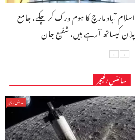
اسلام آباد مارچ کا ہوم ورک کر چکے، جامع
پلان کیساتھ آرہے ہیں، شفیع جان
سائنس/فیچر
سائنس/فیچر