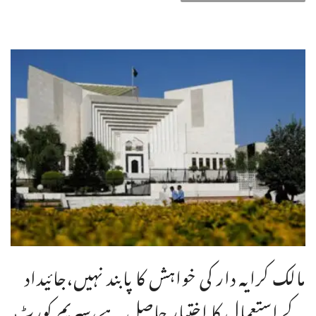
مالک کرایہ دار کی خواہش کا پابند نہیں،جائیداد
کے استعمال کا اختیار حاصل ہے،سپریم کورٹ