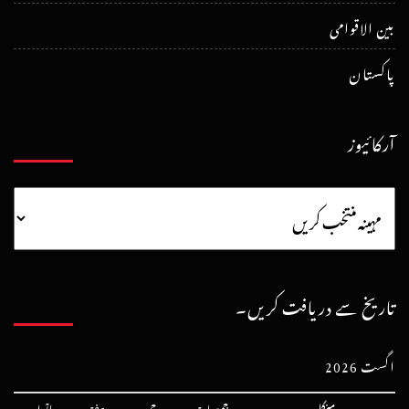
بین الاقوامی
پاکستان
آرکائیوز
تاریخ سے دریافت کریں۔
اگست 2026
پیر
منگل
بدھ
جمعرات
جمعہ
ہفتہ
اتوار