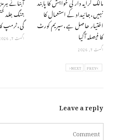
مالک کرایہ دار کی خواہش کا پابند
آبنائے ہرمز
نہیں،جائیداد کے استعمال کا
جنگ جلد خت
اختیار حاصل ہے،سپریم کورٹ
گی،ٹرمپ کا
کا فیصلہ آگیا
اگست 7, 2026
اگست 7, 2026
NEXT
PREV
Leave a reply