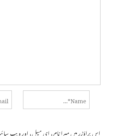
اس براؤزر میں میرا نام، ای میل، اور ویب سائٹ