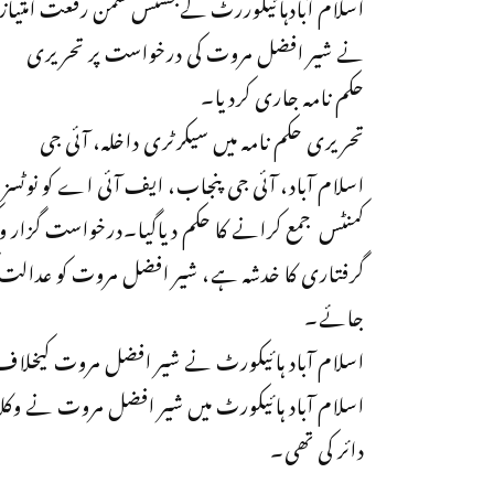
اسلام آبادہائیکوررٹ کےجسٹس سمن رفعت امتیاز
نے شیر افضل مروت کی درخواست پر تحریری
حکم نامہ جاری کردیا۔
تحریری حکم نامہ میں سیکرٹری داخلہ، آئی جی
اسلام آباد، آئی جی پنجاب، ایف آئی اے کو نوٹ
کمنٹس جمع کرانے کا حکم دیاگیا۔درخواست گزار و
گرفتاری کا خدشہ ہے، شیر افضل مروت کو عدالت کی
جائے۔
اسلام آباد ہائیکورٹ نے شیر افضل مروت کیخل
اسلام آباد ہائیکورٹ میں شیر افضل مروت نے وک
دائر کی تھی۔