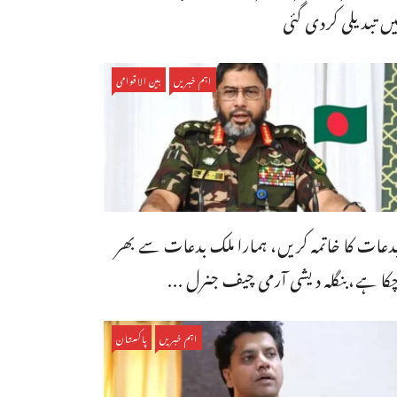
یں تبدیلی کردی گئی
اہم خبریں
بین الاقوامی
دعات کا خاتمہ کریں، ہمارا ملک بدعات سے بھر
کا ہے،بنگله دیشی آرمی چیف جنرل ...
اہم خبریں
پاکستان