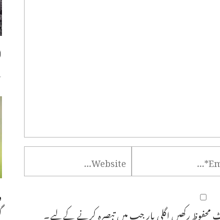
ا
س
و
 محفوظ رکھیں اگلی بار جب میں تبصرہ کرنے کےلیے۔
گ