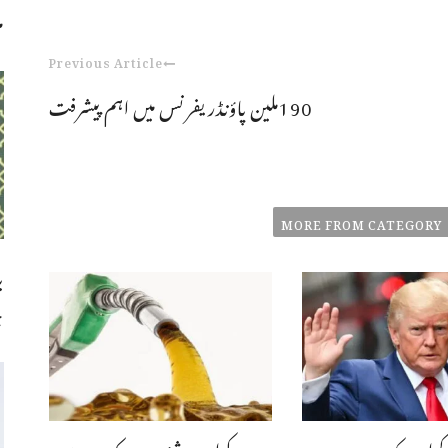
م
Previous Article
190ملین پاؤنڈریفرنس میں اہم پیشرفت
MORE FROM CATEGORY
ب
چ