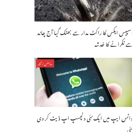
سپیس ایکس کا راکٹ مدار سے بھٹک گیا آج چاند
ے ٹکرانے کا خدشہ
سائنس/فیچر
اٹس ایپ میں ایک نئی دلچسپ اپ ڈیٹ کر دی
ئی