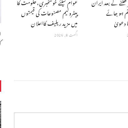
 کھلنے کے بعد ایران
عوام کیلئے خوشخبری،حکومت کا
م ہو جائے
پیٹرولیم مصنوعات کی قیمتوں
 دعویٰ
میں مزید ریلیف کااعلان
ا
اگست 8, 2026
ک