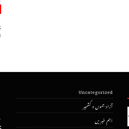
پ
ا
Uncategorized
آزاد جموں و کشمیر
اہم خبریں
پ