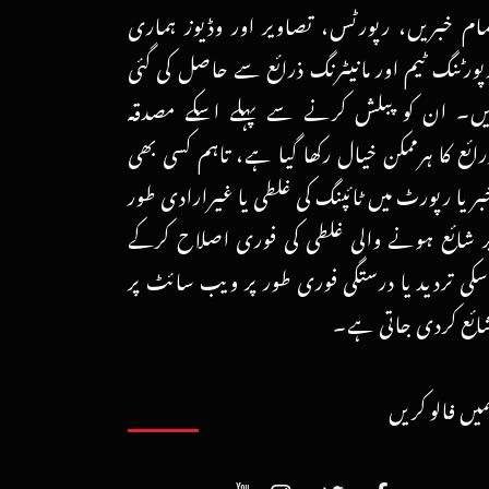
مام خبریں، رپورٹس، تصاویر اور وڈیوز ہماری
پورٹنگ ٹیم اور مانیٹرنگ ذرائع سے حاصل کی گئی
یں۔ ان کو پبلش کرنے سے پہلے اسکے مصدقہ
رائع کا ہرممکن خیال رکھا گیا ہے، تاہم کسی بھی
بر یا رپورٹ میں ٹائپنگ کی غلطی یا غیرارادی طور
ر شائع ہونے والی غلطی کی فوری اصلاح کرکے
سکی تردید یا درستگی فوری طور پر ویب سائٹ پر
ائع کردی جاتی ہے۔
میں فالو کریں