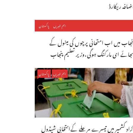
ضافہ ریکارڈ
اہم خبریں
پاکستان
نجاب میں اب امتحانی پرچوں کی مینول کے
جائے ای مارکنگ ہوگی،وزیر تعلیم پنجاب
اہم خبریں
پاکستان
ٓزاد کشمیر میں تیسرے مرحلے کےانتخابی شیڈول