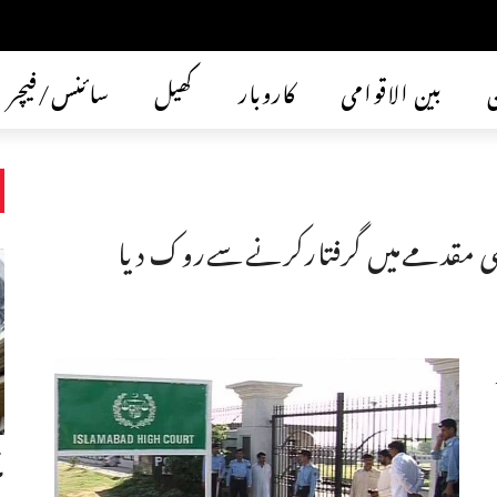
ن
بین الاقوامی
کاروبار
کھیل
سائنس/فیچر
 مقدمےمیں گرفتارکرنےسےروک دیا