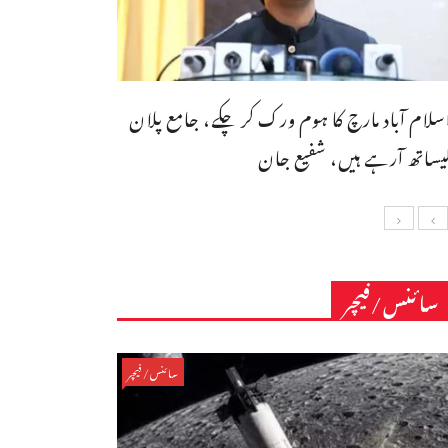
سلام آباد مارچ کا ہوم ورک کر چکے، جامع پلان
یساتھ آرہے ہیں، شفیع جان
سائنس/فیچر
سائنس/فیچر