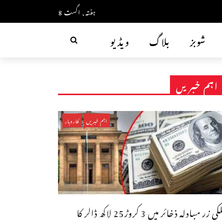
ہفتہ, اگست 8
شوبز
بلاگ
ویڈیو
اہم خبریں
اہم خبریں
کاروبار
ملکی زر مبادلہ ذخائر میں 3 کروڑ25 لاکھ ڈالر کا