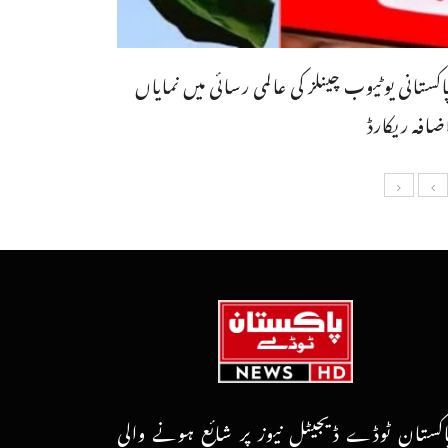
اکستانی یوٹیوب چینلز کی عالمی رسائی میں نمایاں
ضافہ ریکارڈ
اکستان ٹوڈے ڈیجیٹل نیوز پر شائع ہونے والی