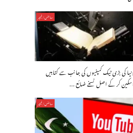
سائنس/فیچر
نیا کی بڑی ٹیک کمپنیوں کی جانب سے کتابیں
سکین کر کے اصل نسخے ضائع ...
سائنس/فیچر