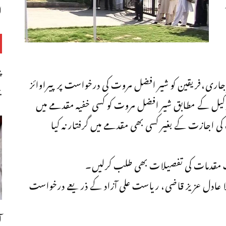
ا
پ
سز جاری،فریقین کو شیر افضل مروت کی درخواست پر پیراوائز
ب
کیل کے مطابق شیر افضل مروت کو کسی خفیہ مقدمے میں
 اجازت کے بغیر کسی بھی مقدمے میں گرفتار نہ کیا
اف مقدمات کی تفصیلات بھی طلب کرلیں۔
لا عادل عزیز قاضی، ریاست علی آزاد کے ذریعے درخواست
ا