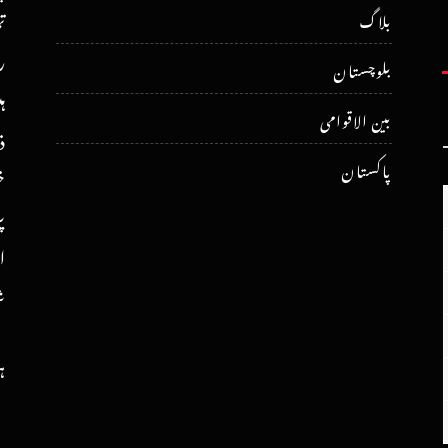
ت
بلاگ
ر
بلوچستان
ہ
بین الاقوامی
ذ
پاکستان
خ
پ
ا
ش
ہ