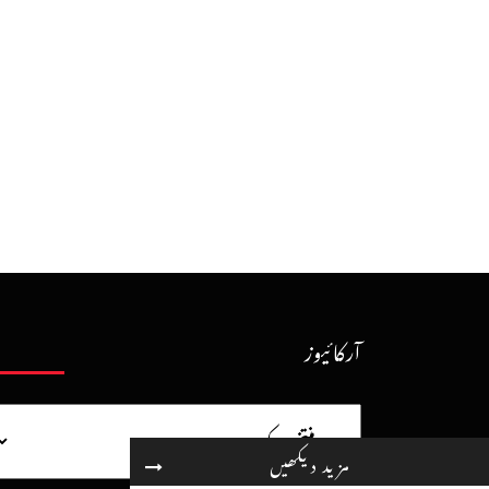
آرکائیوز
مزید دیکھیں