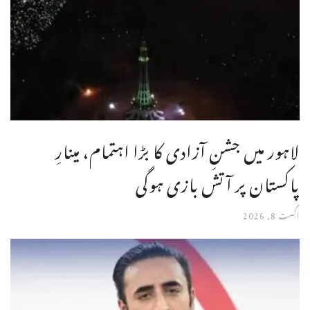
لاہور میں جشنِ آزادی کا بڑا اہتمام، مینارِ
پاکستان پر آتش بازی ہوگی
اگست 8, 2026