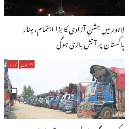
لاہور میں جشنِ آزادی کا بڑا اہتمام، مینارِ
پاکستان پر آتش بازی ہوگی
اہم خبریں
کاروبار