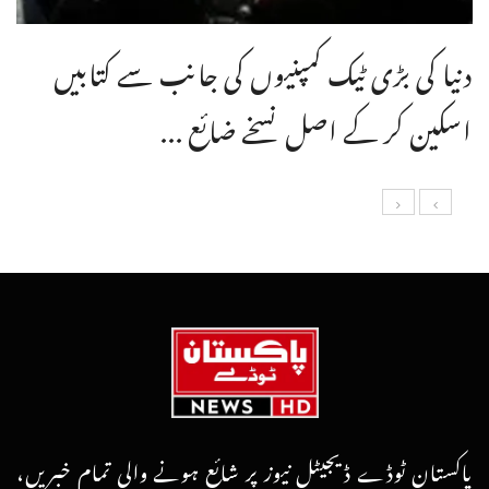
دنیا کی بڑی ٹیک کمپنیوں کی جانب سے کتابیں
اسکین کر کے اصل نسخے ضائع ...
پاکستان ٹوڈے ڈیجیٹل نیوز پر شائع ہونے والی تمام خبریں،