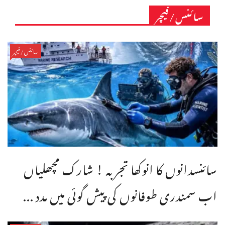
سائنس/فیچر
سائنس/فیچر
سائنسدانوں کا انوکھا تجربہ ! شارک مچھلیاں
اب سمندری طوفانوں کی پیش گوئی میں مدد ...