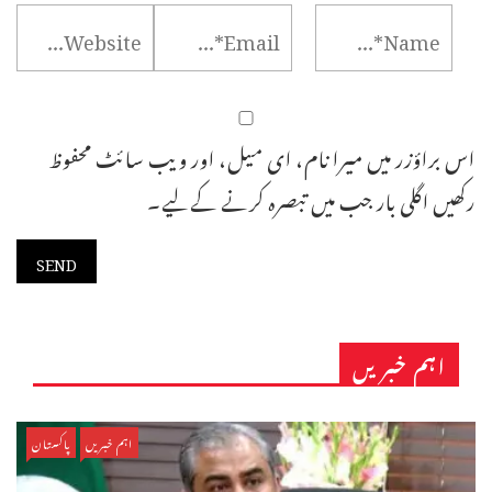
اس براؤزر میں میرا نام، ای میل، اور ویب سائٹ محفوظ
رکھیں اگلی بار جب میں تبصرہ کرنے کےلیے۔
اہم خبریں
اہم خبریں
پاکستان