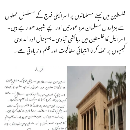
فلسطین میں نہتے مسلمانوں پر اسرائیلی فوج کے مسلسل حملوں
سے ہزاروں مسلمان مرد عورتیں اور بچے شہید ھو رہے ہیں۔
اسرائیل کا فلسطین میں رہائشی آبادی۔ہسپتال اور امدادی
کیمپوں پر حملہ کرنا انتہائی سفاکیت اور ظلم و زیادتی ھے۔