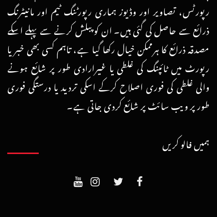
رپورٹس، تصاویر اور وڈیوز ہماری رپورٹنگ ٹیم اور مانیٹرنگ
ذرائع سے حاصل کی گئی ہیں۔ ان کو پبلش کرنے سے پہلے اسکے
مصدقہ ذرائع کا ہرممکن خیال رکھا گیا ہے، تاہم کسی بھی خبر یا
رپورٹ میں ٹائپنگ کی غلطی یا غیرارادی طور پر شائع ہونے
والی غلطی کی فوری اصلاح کرکے اسکی تردید یا درستگی فوری
طور پر ویب سائٹ پر شائع کردی جاتی ہے۔
ہمیں فالو کریں