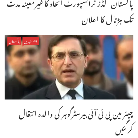
پاکستان گڈز ٹرانسپورٹ اتحاد کاغیرمعینہ مدت
تک ہڑتال کا اعلان
اہم خبریں
پاکستان
چیئر مین پی ٹی آئی بیرسٹرگوہر کی والدہ انتقال
کرگئیں