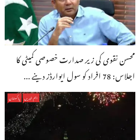
محسن نقوی کی زیر صدارت خصوصی کمیٹی کا
اجلاس: 78 افراد کو سول ایوارڈز دینے ...
اہم خبریں
پاکستان