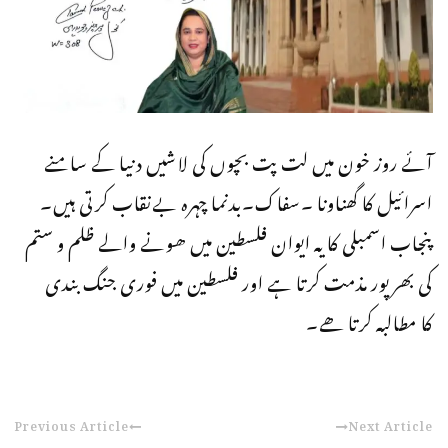
آئے روز خون میں لت پت بچوں کی لاشیں دنیا کے سامنے
اسرائیل کا گھناونا ۔سفاک۔بدنما چہرہ بےنقاب کرتی ہیں۔
پنجاب اسمبلی کا یہ ایوان فلسطین میں ھونے والے ظلم و ستم
کی بھرپور مذمت کرتا ہے اور فلسطین میں فوری جنگ بندی
کا مطالبہ کرتا ھے۔
Previous Article
Next Article