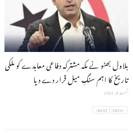
بلاول بھٹو نے مکہ مشترکہ دفاعی معاہدے کو ملکی
تاریخ کا اہم سنگِ میل قرار دے دیا
اگست 8, 2026
NEXT
PREV