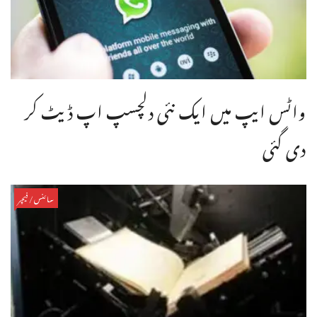
واٹس ایپ میں ایک نئی دلچسپ اپ ڈیٹ کر
دی گئی
سائنس/فیچر