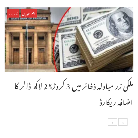
اہم خبریں
کاروبار
ملکی زر مبادلہ ذخائر میں 3 کروڑ25 لاکھ ڈالر کا
اضافہ ریکارڈ