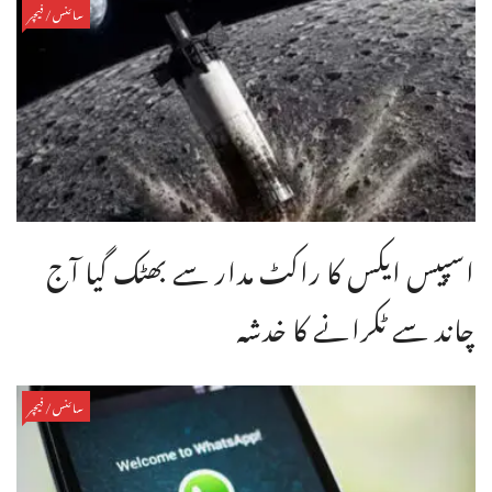
سائنس/فیچر
اسپیس ایکس کا راکٹ مدار سے بھٹک گیا آج
چاند سے ٹکرانے کا خدشہ
سائنس/فیچر