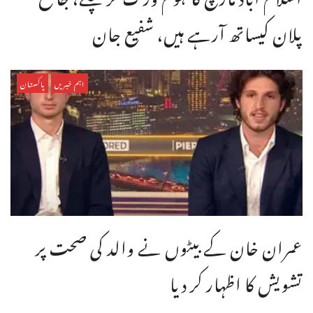
پلان کیساتھ آرہے ہیں، شفیع جان
اہم خبریں
پاکستان
عمران خان کے بیٹوں نے والد کی صحت پر
تشویش کا اظہار کر دیا