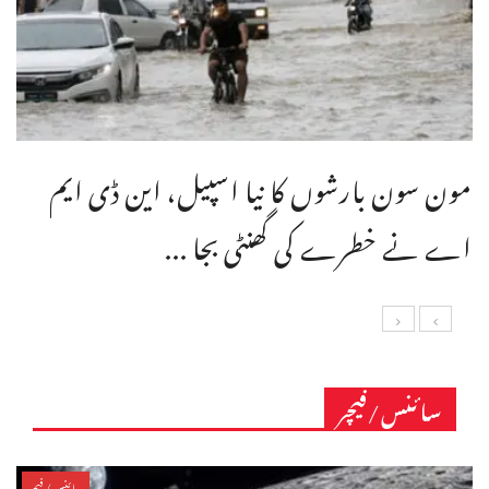
مون سون بارشوں کا نیا اسپیل، این ڈی ایم
اے نے خطرے کی گھنٹی بجا ...
سائنس/فیچر
سائنس/فیچر