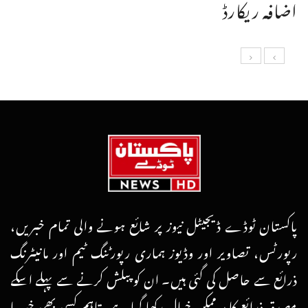
اضافہ ریکارڈ
پاکستان ٹوڈے ڈیجیٹل نیوز پر شائع ہونے والی تمام خبریں،
رپورٹس، تصاویر اور وڈیوز ہماری رپورٹنگ ٹیم اور مانیٹرنگ
ذرائع سے حاصل کی گئی ہیں۔ ان کو پبلش کرنے سے پہلے اسکے
مصدقہ ذرائع کا ہرممکن خیال رکھا گیا ہے، تاہم کسی بھی خبر یا