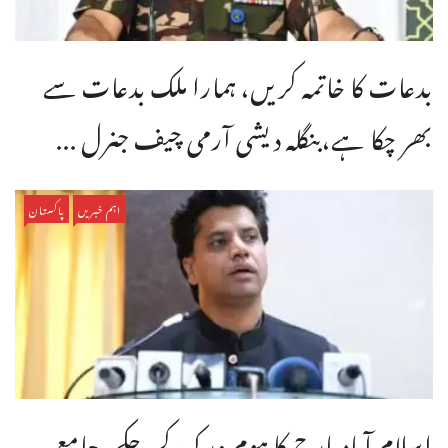
بدعات کا خاتمہ کریں، ہمارا ملک بدعات سے
بھر چکا ہے،بنگله دیشی آرمی چیف جنرل ...
اہم خبریں
پاکستان
اسلام آباد مارچ کا ہوم ورک کر چکے، جامع