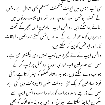
نئی اپ ڈیٹس میں ایونٹ مینجمنٹ سسٹم بھی شامل ہے، جس
کے تحت ایونٹس اب گروپ اور انفرادی چیٹ دونوں میں
بنائے جا سکتے ہیں۔واٹس ایپ صارفین اس فیچر کے تحت
دوسروں کو مدعو کرنے کے ساتھ ایونٹس کیلئے تاریخیں، اوقات
کار اور ایونٹس کو پن کر سکتے ہیں۔
واٹس ایپ کے نئے فیچرز میں ٹیپ ایبل ری ایکشنز بھی ہے،
جس سے صارفین اب فوری طور پر ردعمل پر ٹیپ کر کے
جواب دے سکتے ہیں، جو تیز رفتار گفتگو کو بہتر کرتا ہے۔آئی
فونز صارفین کو ایک نئی سہولت سکین ڈاکیومینٹ دی گئی ہے،
جس کے ذریعے دستاویزات کو براہ راست واٹس ایپ سے
سکرین کیا جا سکتا ہے، نیزآئی او ایس پر ویڈیو کالنگ کو بھی