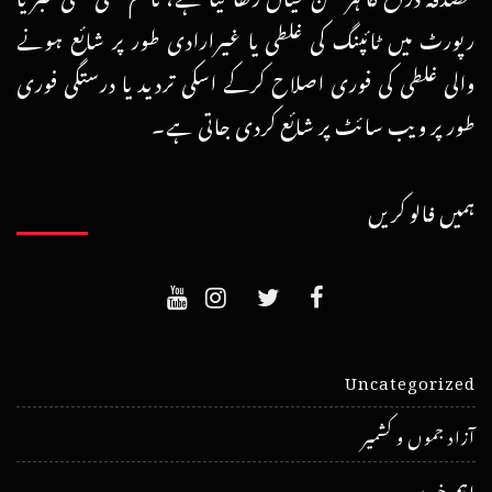
رپورٹ میں ٹائپنگ کی غلطی یا غیرارادی طور پر شائع ہونے
والی غلطی کی فوری اصلاح کرکے اسکی تردید یا درستگی فوری
طور پر ویب سائٹ پر شائع کردی جاتی ہے۔
ہمیں فالو کریں
Uncategorized
آزاد جموں و کشمیر
اہم خبریں