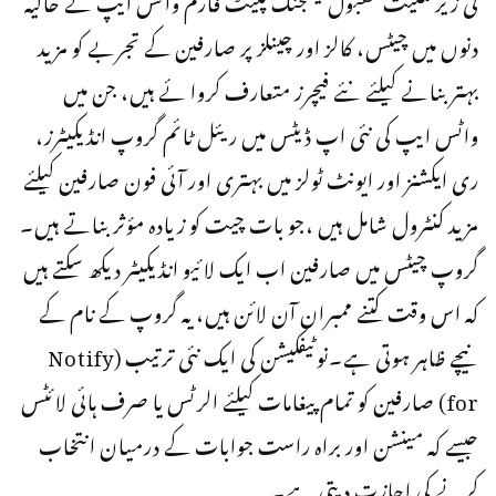
دنوں میں چیٹس، کالز اور چینلز پر صارفین کے تجربے کو مزید
بہتر بنانے کیلئے نئے فیچرز متعارف کروا ئے ہیں، جن میں
واٹس ایپ کی نئی اپ ڈیٹس میں ریئل ٹائم گروپ انڈیکیٹرز،
ری ایکشنز اور ایونٹ ٹولز میں بہتری اور آئی فون صارفین کیلئے
مزید کنٹرول شامل ہیں ،جو بات چیت کو زیادہ مؤثر بناتے ہیں۔
گروپ چیٹس میں صارفین اب ایک لائیو انڈیکیٹر دیکھ سکتے ہیں
کہ اس وقت کتنے ممبران آن لائن ہیں، یہ گروپ کے نام کے
نیچے ظاہر ہوتی ہے۔نوٹیفکیشن کی ایک نئی ترتیب (Notify
for) صارفین کو تمام پیغامات کیلئے الرٹس یا صرف ہائی لائٹس
جیسے کہ مینشن اور براہ راست جوابات کے درمیان انتخاب
کرنے کی اجازت دیتی ہے۔