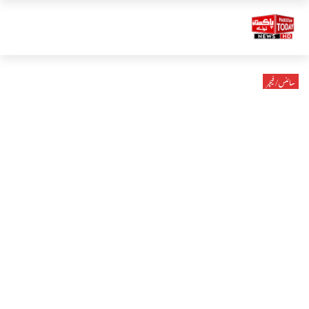
سائنس/فیچر