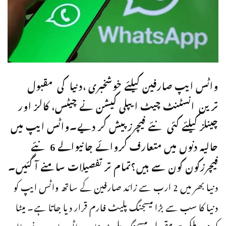
واٹس ایپ صارفین کیلئے خوشخبری ،دنیا کی مقبول
ترین انسٹنٹ چیٹ ایپلی کیشن نے چیٹس، کالز اور
چینلز کیلئے کئی نئے فیچرز پیش کر دیے۔واٹس ایپ میں
حالیہ دنوں میں متعارف کروائے جانیوالے 6 نئے
فیچرزکون کون سے ہیں؟تمام تر تفصیلات سامنے آ گئیں۔
دنیا بھر میں 2 ارب سے زائد صارفین کے ساتھ واٹس ایپ کو
دنیا کا سب سے بڑا میسجنگ پلیٹ فارم قرار دیا جاتا ہے۔ میٹا
کی زیر ملکیت مقبول میسجنگ پلیٹ فارم واٹس ایپ نے حالیہ