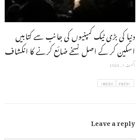
دنیا کی بڑی ٹیک کمپنیوں کی جانب سے کتابیں
اسکین کر کے اصل نسخے ضائع کرنے کا انکشاف
اگست 1, 2026
NEXT
PREV
Leave a reply