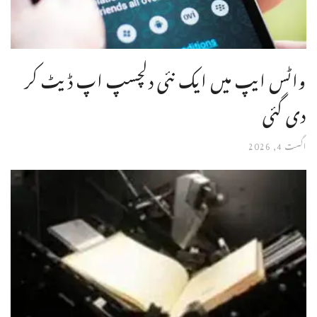
واٹس ایپ میں ایک نئی دلچسپ اپ ڈیٹ کر
دی گئی
اگست 4, 2026