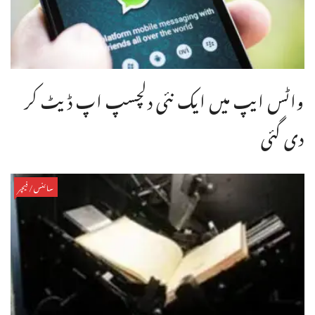
واٹس ایپ میں ایک نئی دلچسپ اپ ڈیٹ کر
دی گئی
سائنس/فیچر