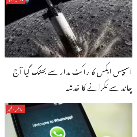
اسپیس ایکس کا راکٹ مدار سے بھٹک گیا آج
چاند سے ٹکرانے کا خدشہ
سائنس/فیچر