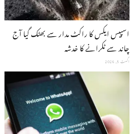
اسپیس ایکس کا راکٹ مدار سے بھٹک گیا آج
چاند سے ٹکرانے کا خدشہ
اگست 5, 2026