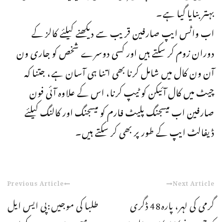
بہتر بنایا گیا ہے۔
اب واٹس ایپ صارفین قریب سے دیکھنے کیلئے کالز کے
دوران زوم کر سکتے ہیں اور کسی دوسرے شخص کو جاری ون
آن ون کال میں شامل کرنا بھی اتنا ہی آسان ہے، جتنا کہ
چیٹ میں کال آئیکن کو ٹیپ کرنا، اس کے علاوہ آئی فون
صارفین اب میسجنگ پلیٹ فارم کو میسجنگ اور کالنگ کیلئے
ڈیفالٹ ایپ کے طور پر بھی کر سکتے ہیں۔
Previous Article
Next Article
گرمی کی لہر، پارہ48 ڈگری
طلبا کی موجیں:پی ایس ایل