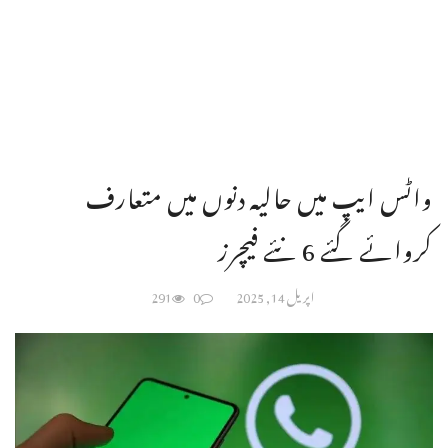
واٹس ایپ میں حالیہ دنوں میں متعارف
کروائے گئے 6 نئے فیچرز
اپریل 14, 2025
0
291