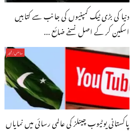
دنیا کی بڑی ٹیک کمپنیوں کی جانب سے کتابیں
اسکین کر کے اصل نسخے ضائع ...
سائنس/فیچر
پاکستانی یوٹیوب چینلز کی عالمی رسائی میں نمایاں