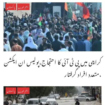
اہم خبریں
پاکستان
کراچی میں پی ٹی آئی کا احتجاج،پولیس ان ایکشن
،متعدد افراد گرفتار
اہم خبریں
پاکستان