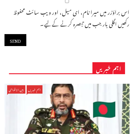
اس براؤزر میں میرا نام، ای میل، اور ویب سائٹ محفوظ
رکھیں اگلی بار جب میں تبصرہ کرنے کےلیے۔
اہم خبریں
اہم خبریں
بین الاقوامی