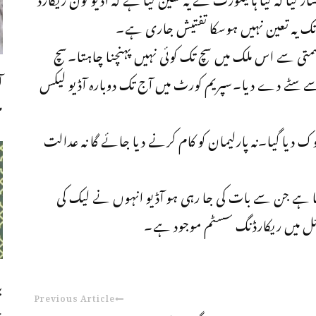
ی تک یہ تعین نہیں ہوسکا تفتیش جاری ہے۔
متی سے اس ملک میں سچ تک کوئی نہیں پہنچنا چاہتا۔سچ
ا
سے سٹے دے دیا۔سپریم کورٹ میں آج تک دوبارہ آڈیو لیکس
م
 دیا گیا۔نہ پارلیمان کو کام کرنے دیا جائے گا نہ عدالت
تا ہے جن سے بات کی جا رہی ہو آڈیو انہوں نے لیک کی
وبائل میں ریکارڈنگ سسٹم موجود ہے۔
ب
Previous Article
چ