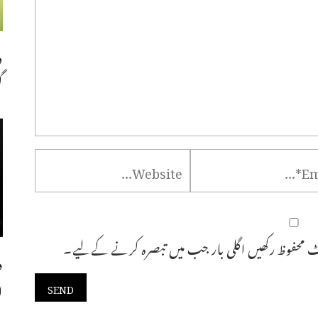
و
گ
 محفوظ رکھیں اگلی بار جب میں تبصرہ کرنے کےلیے۔
د
ا