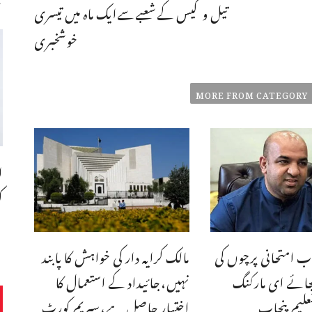
تیل وگیس کےشعبےسےایک ماہ میں تیسری
خوشخبری
MORE FROM CATEGORY
ا
ک
ب امتحانی پرچوں کی
مالک کرایہ دار کی خواہش کا پابند
جائے ای مارکنگ
نہیں،جائیداد کے استعمال کا
علیم پنجاب
اختیار حاصل ہے،سپریم کورٹ