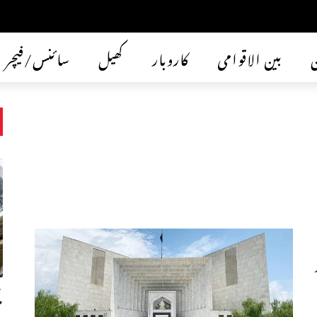
ن
بین الاقوامی
کاروبار
کھیل
سائنس/فیچر