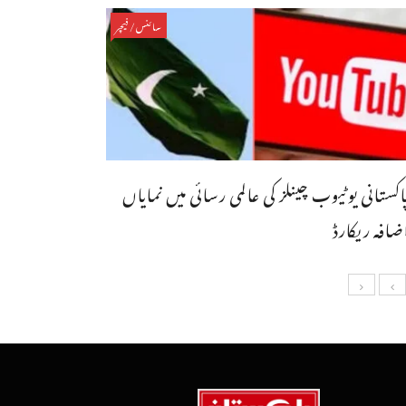
سائنس/فیچر
اکستانی یوٹیوب چینلز کی عالمی رسائی میں نمایاں
ضافہ ریکارڈ