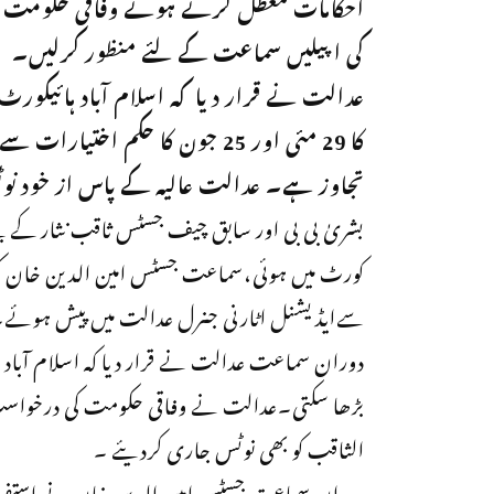
احکامات معطل کرتے ہوئے وفاقی حکومت
کی اپیلیں سماعت کےلئے منظور کرلیں۔
عدالت نے قرار دیا کہ اسلام آباد ہائیکورٹ
کا 29 مئی اور 25 جون کا حکم اختیارات سے
تجاوز ہے۔ عدالت عالیہ کے پاس از خود نوٹس
بشریٰ بی بی اور سابق چیف جسٹس ثاقب نثار کے بی
کورٹ میں ہوئی،سماعت جسٹس امین الدین خان کی
سےایڈیشنل اٹارنی جنرل عدالت میں پیش ہوئے
دوران سماعت عدالت نے قرار دیا کہ اسلام آباد ہ
بڑھا سکتی۔عدالت نے وفاقی حکومت کی درخواست پ
الثاقب کو بھی نوٹس جاری کردیئے ۔
دوران سماعت جسٹس امین الدین خان نے استفسار کیا