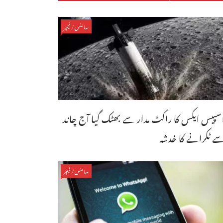
سائنس/فیچر
سپیس ایکس کا راکٹ مدار سے بھٹک گیا آج چاند
ے ٹکرانے کا خدشہ
سائنس/فیچر