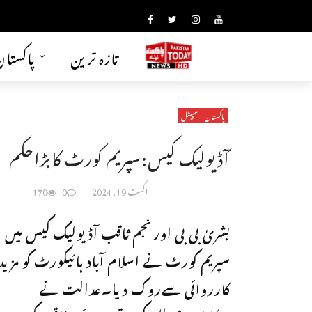
تازہ ترین
پاکستا
پاکستان
سپیشل
ّآڈیولیک کیس:سپریم کورٹ کابڑاحکم
اگست 19, 2024
0
170
بشریٰ بی بی اورنجم ثاقب آڈیولیک کیس میں
سپریم کورٹ نے اسلام آباد ہائیکورٹ کو مزید
کارروائی سےروک دیا۔عدالت نے