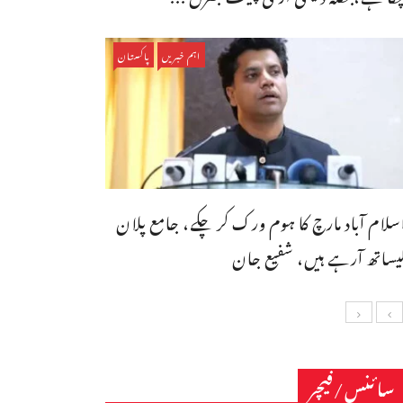
اہم خبریں
پاکستان
سلام آباد مارچ کا ہوم ورک کر چکے، جامع پلان
یساتھ آرہے ہیں، شفیع جان
سائنس/فیچر