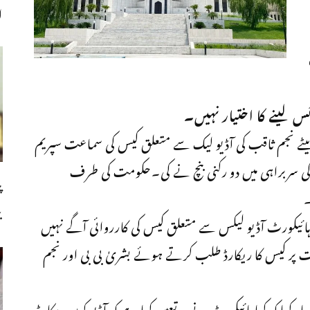
ا
 لینے کا اختیار نہیں۔
ٹے نجم ثاقب کی آڈیو لیک سے متعلق کیس کی سماعت سپریم
 سربراہی میں دو رکنی بنچ نے کی۔حکومت کی طرف
پ
۔
ب
ائیکورٹ آڈیو لیکس سے متعلق کیس کی کارروائی آگے نہیں
ر کیس کا ریکارڈ طلب کرتے ہوئے بشریٰ بی بی اور نجم
 کہ کیا ہائیکورٹ نے یہ تعین کیا ہے کہ آڈیو کون ریکارڈ