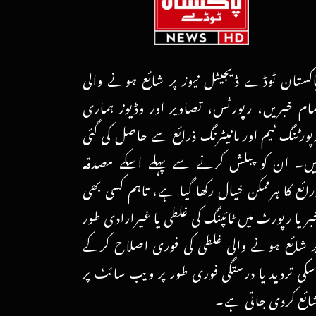
اکستان ٹوڈے ڈیجیٹل نیوز پر شائع ہونے والی
مام خبریں، رپورٹس، تصاویر اور وڈیوز ہماری
پورٹنگ ٹیم اور مانیٹرنگ ذرائع سے حاصل کی گئی
یں۔ ان کو پبلش کرنے سے پہلے اسکے مصدقہ
رائع کا ہرممکن خیال رکھا گیا ہے، تاہم کسی بھی
بر یا رپورٹ میں ٹائپنگ کی غلطی یا غیرارادی طور
ر شائع ہونے والی غلطی کی فوری اصلاح کرکے
سکی تردید یا درستگی فوری طور پر ویب سائٹ پر
ائع کردی جاتی ہے۔