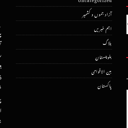
آزاد جموں و کشمیر
اہم خبریں
پ
ت
بلاگ
ر
بلوچستان
ہ
بین الاقوامی
ذ
پاکستان
خ
پ
ا
ش