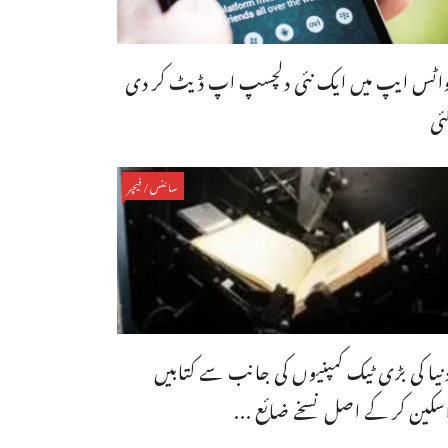
اٹس ایپ میں ایک نئی دلچسپ اپ ڈیٹ کر دی
ئی
سائنس/فیچر
نیا کی بڑی ٹیک کمپنیوں کی جانب سے کتابیں
سکین کر کے اصل نسخے ضائع ...