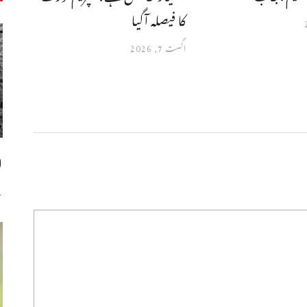
کا فیصلہ آگیا
اگست 7, 2026
ا
س