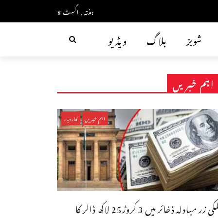
ہفتہ, اگست 8
شوبز
بلاگ
ویڈیو
اہم خبریں
اہم خبریں
کاروبار
ملکی زر مبادلہ ذخائر میں 3 کروڑ25 لاکھ ڈالر کا