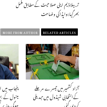
تربیلاڈیم اپنی صلاحیت کےمطابق مکمل
بھرگیا:واپڈاکی وضاحت
MORE FROM AUTHOR
RELATED ARTICLES
آزاد کشمیر میں تیسرے مرحلے
پنجاب میں ا
کےانتخابی شیڈول میں تبدیلی
مینول کے ب
کردی گئی
ہوگی،وزیر ت