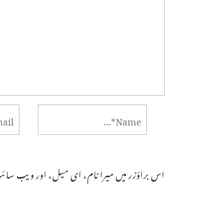
اس براؤزر میں میرا نام، ای میل، اور ویب سائٹ