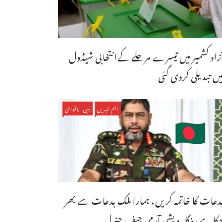
ٓزاد کشمیر میں تیسرے مرحلے کےانتخابی شیڈول
یں تبدیلی کردی گئی
اہم خبریں
بین الاقوامی
دعات کا خاتمہ کریں، ہمارا ملک بدعات سے بھر
کا ہے،بنگله دیشی آرمی چیف جنرل ...