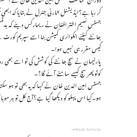
کر رہا ہے؟ایڈیشنل اٹارنی جنرل نے بتایا کہ ابھ
جسٹس نعیم اختر افغان نے ریمارکس دیئے کہ بدقس
جاننے کیلئے انکوائری کمیشن بنا اسے سپریم کورٹ 
کیس مقرر ہی نہیں ہوا۔
پارلیمان نے سچ جاننے کی کوشش کی تو اسے بھی روک
کوتوپھر سچ کیسے سامنے آئے گا؟۔
جسٹس امین الدین خان نے کہا کہ یہ بھی تو ہو سک
ہو۔کیا اس پہلو کو دیکھا گیا ہے؟آج کل تو ہر م
Next Article