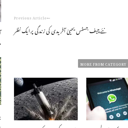
Previous Article
نئےچیف جسٹس یحییٰ آفریدی کی زندگی پرایک نظر
ا
م
MORE FROM CATEGORY
ب
چ