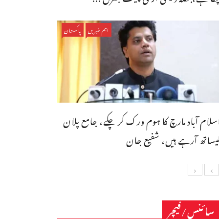
اہم خبریں
پاکستان
سلام آباد مارچ کا ہوم ورک کر چکے، جامع پلان
یساتھ آرہے ہیں، شفیع جان
سائنس/فیچر