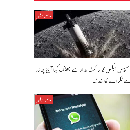
سائنس/فیچر
سپیس ایکس کا راکٹ مدار سے بھٹک گیا آج چاند
ے ٹکرانے کا خدشہ
سائنس/فیچر