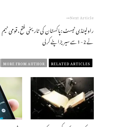
Next Article
راولپنڈی ٹیسٹ:پاکستان کی تاریخی فتح،قومی ٹیم
نے2-1سےسیریزاپنےکرلی
MORE FROM AUTHOR
RELATED ARTICLES