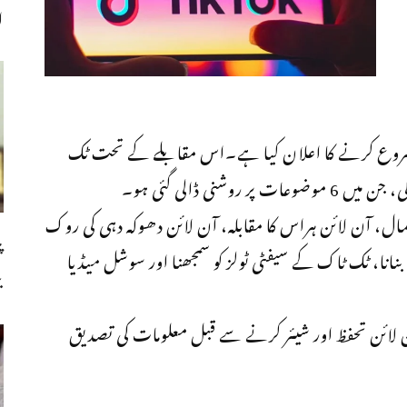
ا
ہ شروع کرنے کا اعلان کیا ہے۔اس مقابلے کے تحت ٹک
شنی ڈالی گئی ہو۔
ال، آن لائن ہراس کا مقابلہ، آن لائن دھوکہ دہی کی روک
پ
 بنانا، ٹک ٹاک کے سیفٹی ٹولز کو سمجھنا اور سوشل میڈیا
ب
 لائن تحفظ اور شیئر کرنے سے قبل معلومات کی تصدیق