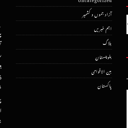
آزاد جموں و کشمیر
اہم خبریں
پ
ت
بلاگ
ر
بلوچستان
ہ
بین الاقوامی
ذ
پاکستان
خ
پ
ا
ش