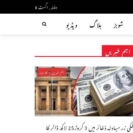
ہفتہ, اگست 8
شوبز
بلاگ
ویڈیو
اہم خبریں
اہم خبریں
کاروبار
ملکی زر مبادلہ ذخائر میں 3 کروڑ25 لاکھ ڈالر کا