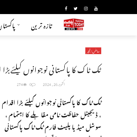
تازہ ترین
پاکستا
سائنس/فیچر
ٹک ٹاک کا پاکستانی نوجوانوں کیلئےبڑا 
اکتوبر 26, 2024
0
274
ٹک ٹاک کا پاکستانی نوجوانوں کیلئے بڑا اقدام
، ڈیجیٹل حفاظت نامی مقابلے کا اہتمام ،
سوشل میڈیا پلیٹ فارم ٹک ٹاک پاکستانی