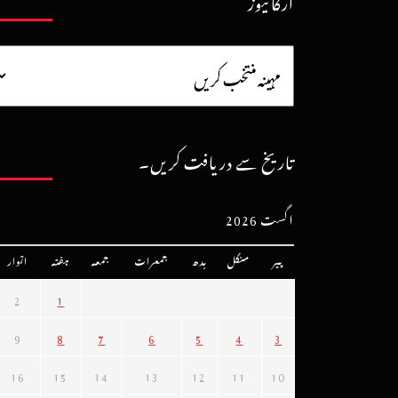
آرکائیوز
تاریخ سے دریافت کریں۔
اگست 2026
پیر
منگل
بدھ
جمعرات
جمعہ
ہفتہ
اتوار
2
1
9
8
7
6
5
4
3
16
15
14
13
12
11
10