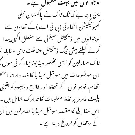
نوجوانوں میں بہت مقبول ہے۔
یہی وجہ ہے کہ ٹک ٹاک نے پاکستان ٹیلی
کمیونیکیشن اتھارٹی (پی ٹی اے) کے تعاون سے
نوجوانوں میں ڈیجیٹل سیفٹی سے متعلق آگہی پیدا
کرنے کیلئے ہیش ٹیگ ڈیجیٹل حفاظت نامی مقابل
ٹاک صارفین کو ایسی مختصر ویڈیوز تیار کرنی ہوں گی، جن میں 6 موضوعات پر رو
ان موضوعات میں سوشل میڈیا کا ذمہ دارانہ استعم
تھام، نوجوانوں کے تحفظ اور فلاح و بہبود کو یقینی
پلیٹ فارمز پر غلط معلومات کا تدارک شامل ہیں۔
اس مقابلے کا مقصد سوشل میڈیا صارفین میں آن
کے رجحان کو فروغ دینا ہے۔