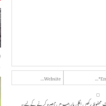
ا
س
 محفوظ رکھیں اگلی بار جب میں تبصرہ کرنے کےلیے۔