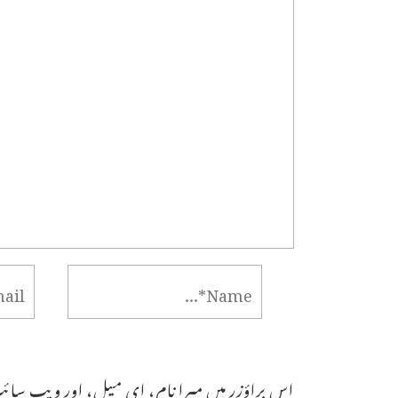
اس براؤزر میں میرا نام، ای میل، اور ویب سائٹ