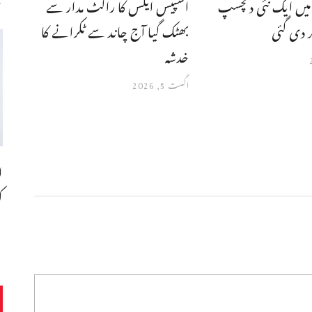
یں ایک نئی دلچسپ
اسپیس ایکس کا راکٹ مدار سے
دی گئی
بھٹک گیا آج چاند سے ٹکرانے کا
خدشہ
اگست 5, 2026
ا
ک