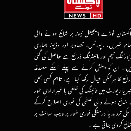
اکستان ٹوڈے ڈیجیٹل نیوز پر شائع ہونے والی
مام خبریں، رپورٹس، تصاویر اور وڈیوز ہماری
پورٹنگ ٹیم اور مانیٹرنگ ذرائع سے حاصل کی گئی
یں۔ ان کو پبلش کرنے سے پہلے اسکے مصدقہ
رائع کا ہرممکن خیال رکھا گیا ہے، تاہم کسی بھی
بر یا رپورٹ میں ٹائپنگ کی غلطی یا غیرارادی طور
ر شائع ہونے والی غلطی کی فوری اصلاح کرکے
سکی تردید یا درستگی فوری طور پر ویب سائٹ پر
ائع کردی جاتی ہے۔