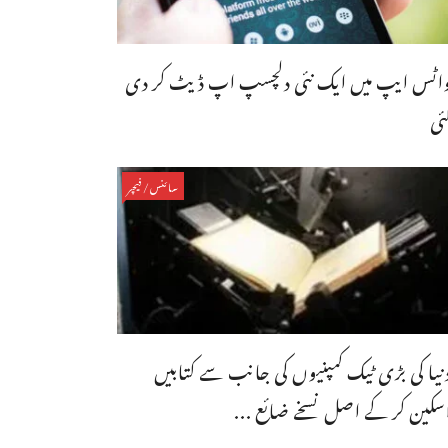
اٹس ایپ میں ایک نئی دلچسپ اپ ڈیٹ کر دی
ئی
سائنس/فیچر
نیا کی بڑی ٹیک کمپنیوں کی جانب سے کتابیں
سکین کر کے اصل نسخے ضائع ...