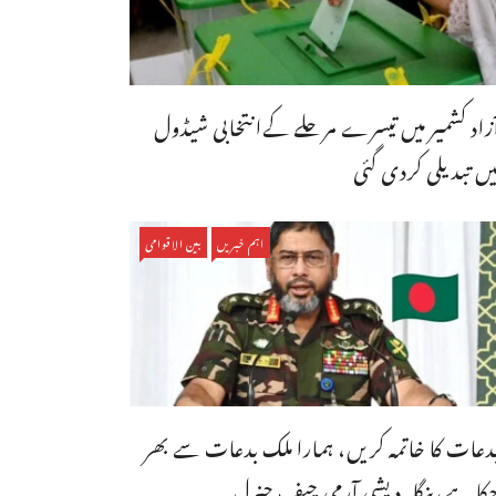
ٓزاد کشمیر میں تیسرے مرحلے کےانتخابی شیڈول
یں تبدیلی کردی گئی
اہم خبریں
بین الاقوامی
دعات کا خاتمہ کریں، ہمارا ملک بدعات سے بھر
کا ہے،بنگله دیشی آرمی چیف جنرل ...