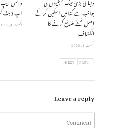
دنیا کی بڑی ٹیک کمپنیوں کی
واٹس ایپ م
جانب سے کتابیں اسکین کر کے
اپ ڈیٹ کر 
اصل نسخے ضائع کرنے کا
اگست 4, 2026
انکشاف
اگست 1, 2026
NEXT
PREV
Leave a reply