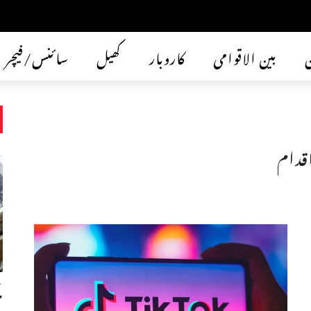
ن
بین الاقوامی
کاروبار
کھیل
سائنس/فیچر
اقدام