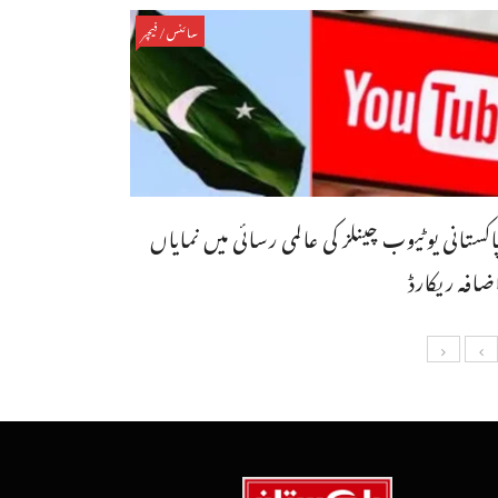
سائنس/فیچر
اکستانی یوٹیوب چینلز کی عالمی رسائی میں نمایاں
ضافہ ریکارڈ