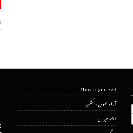
پ
ا
Uncategorized
آزاد جموں و کشمیر
اہم خبریں
پ
بلاگ