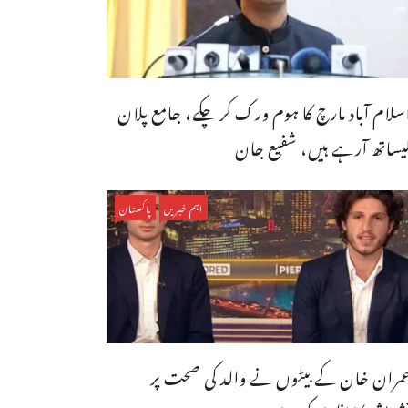
سلام آباد مارچ کا ہوم ورک کر چکے، جامع پلان
یساتھ آرہے ہیں، شفیع جان
اہم خبریں
پاکستان
مران خان کے بیٹوں نے والد کی صحت پر