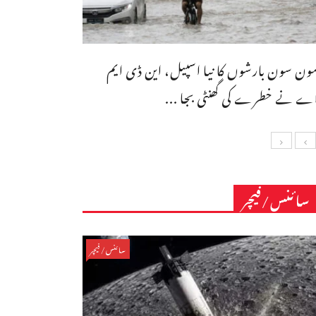
ون سون بارشوں کا نیا اسپیل، این ڈی ایم
ے نے خطرے کی گھنٹی بجا ...
سائنس/فیچر
سائنس/فیچر