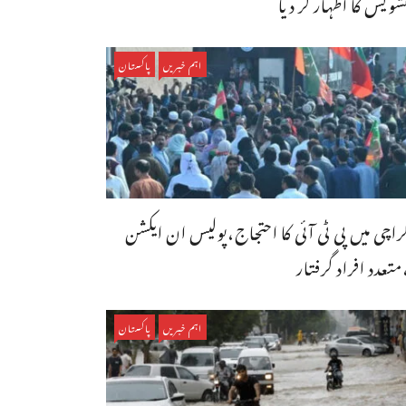
شویش کا اظہار کر دیا
اہم خبریں
پاکستان
راچی میں پی ٹی آئی کا احتجاج،پولیس ان ایکشن
متعدد افراد گرفتار
اہم خبریں
پاکستان