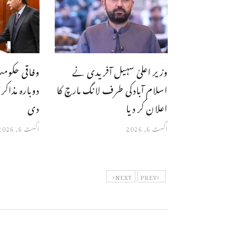
وزیر اعلیٰ سہیل آفریدی نے
وفاقی حکومت
اسلام آبادکی طرف لانگ مارچ کا
دوبارہ مذا
اعلان کر دیا
دی
اگست 6, 2026
اگست 6, 2026
NEXT
PREV