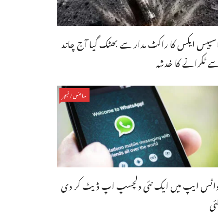
سپیس ایکس کا راکٹ مدار سے بھٹک گیا آج چاند
ے ٹکرانے کا خدشہ
سائنس/فیچر
اٹس ایپ میں ایک نئی دلچسپ اپ ڈیٹ کر دی
ئی