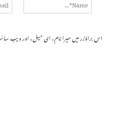
اس براؤزر میں میرا نام، ای میل، اور ویب سائٹ