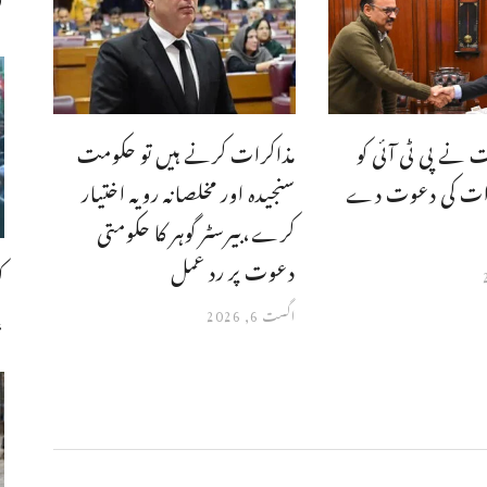
ت
 نے پی ٹی آئی کو
مذاکرات کرنے ہیں تو حکومت
کرات کی دعوت دے
سنجیدہ اور مخلصانہ رویہ اختیار
کرے،بیرسٹر گوہر کا حکومتی
دعوت پر رد عمل
ک
،
اگست 6, 2026