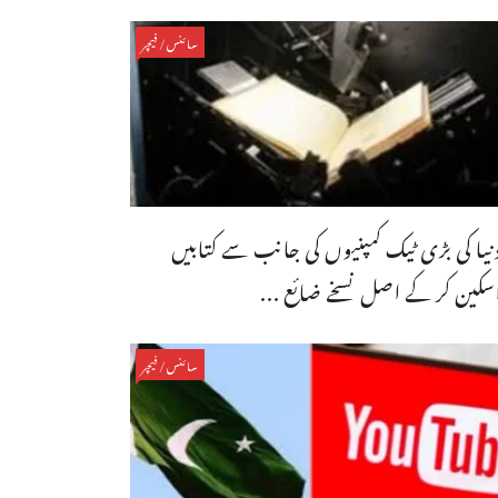
سائنس/فیچر
نیا کی بڑی ٹیک کمپنیوں کی جانب سے کتابیں
سکین کر کے اصل نسخے ضائع ...
سائنس/فیچر