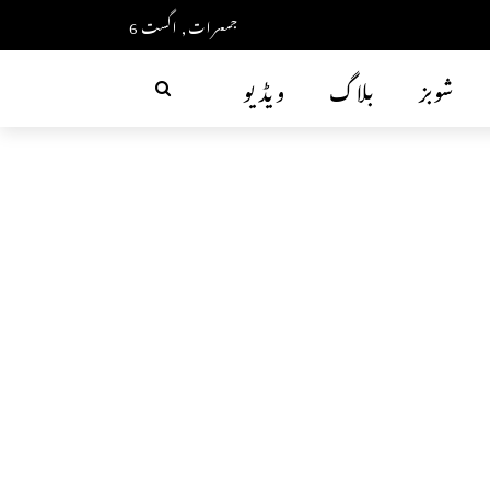
جمعرات, اگست 6
شوبز
بلاگ
ویڈیو