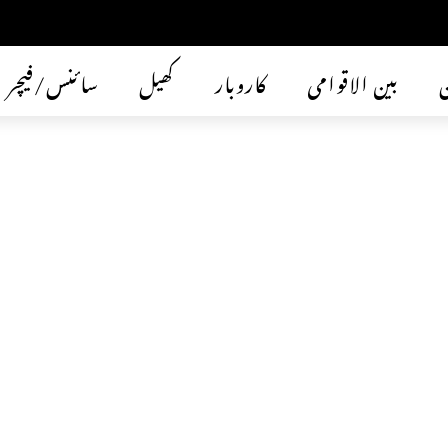
ن
بین الاقوامی
کاروبار
کھیل
سائنس/فیچر