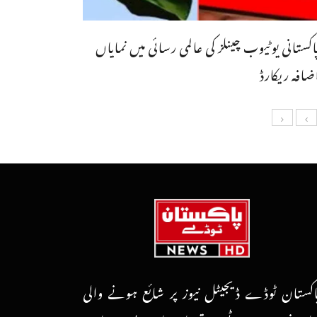
اکستانی یوٹیوب چینلز کی عالمی رسائی میں نمایاں
ضافہ ریکارڈ
اکستان ٹوڈے ڈیجیٹل نیوز پر شائع ہونے والی