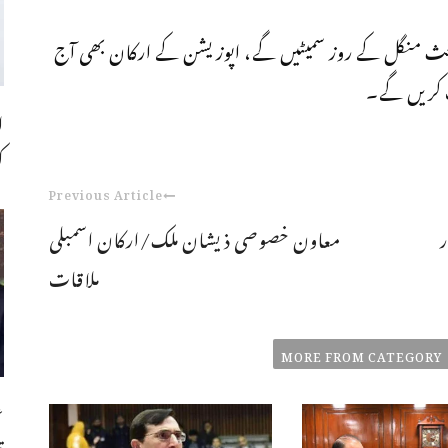
 بحث منگل کے روز سمیٹیں گے، اپوزیشن کے ارکان بھی آج
 کریں گے۔
ا
ک
Previous Article
ر
معاون خصوصی ذیشان ملک/ارکان اسمبلی
ملاقات
MORE FROM CATEGORY
ع