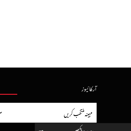
آرکائیوز
مزید دیکھیں