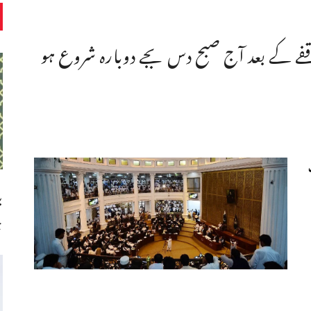
فے کے بعد آج صبح دس بجے دوبارہ شروع ہو
ب
چ