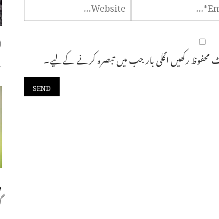
ا
 محفوظ رکھیں اگلی بار جب میں تبصرہ کرنے کےلیے۔
س
و
گ