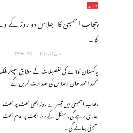
تازہ ترین
پنجاب اسمبلی کا اجلاس دو روز کے وق
گا۔
مارچ 25, 2024
0
379
پاکستان ٹوڈے کی تفصیلات کے مطابق سپیکر ملک
محمد احمد خان اجلاس کی صدارت کریں گے
پنجاب اسمبلی میں تیسرے روز بھی بجٹ پر بحث
جاری رہے گی, منگل کے روز بجٹ پر عام بحث
سمیٹی جائے گی۔