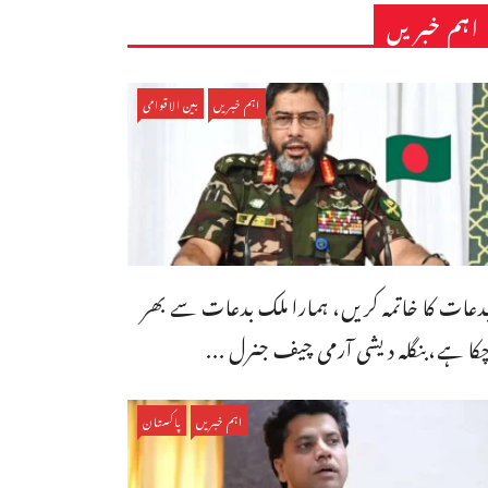
اہم خبریں
اہم خبریں
بین الاقوامی
دعات کا خاتمہ کریں، ہمارا ملک بدعات سے بھر
کا ہے،بنگله دیشی آرمی چیف جنرل ...
اہم خبریں
پاکستان