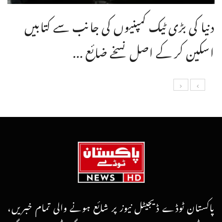
دنیا کی بڑی ٹیک کمپنیوں کی جانب سے کتابیں
اسکین کر کے اصل نسخے ضائع ...
پاکستان ٹوڈے ڈیجیٹل نیوز پر شائع ہونے والی تمام خبریں،