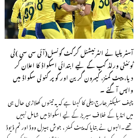
آسٹریلیا نے انٹرنیشنل کرکٹ کونسل(آئی سی سی )ٹی
ٹوئنٹی ورلڈ کپ کے لیے ابتدائی اسکواڈ کا اعلان کر
دیا، پیٹ کمنز، کیمرون گرین اور کوپر کنولی سکواڈ میں
واپس آگئے ۔
چیف سلیکٹر جارج بیلی کا کہنا ہے کہ یہ تینوں کھلاڑی حال ہی
میں انڈیا کے خلاف سیریز کے لیے اسکواڈ میں شامل نہیں
تھے۔انہوں نے بتایا کہ پیٹ کمنز ، جوش ہیزل ووڈ اور ٹم ڈیوڈ