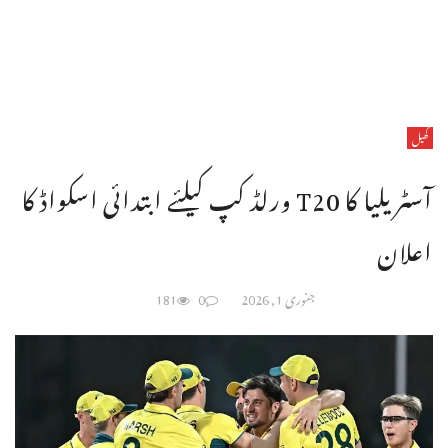
کھیل
آسٹریلیا کا T20 ورلڈ کپ کیلئے ابتدائی اسکواڈ کا
اعلان
جنوری 1, 2026
0
181