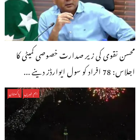
محسن نقوی کی زیر صدارت خصوصی کمیٹی کا
اجلاس: 78 افراد کو سول ایوارڈز دینے ...
اہم خبریں
پاکستان