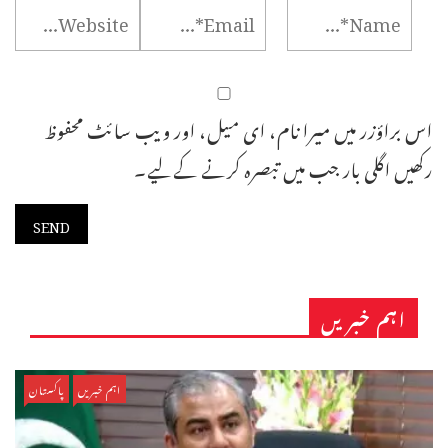
اس براؤزر میں میرا نام، ای میل، اور ویب سائٹ محفوظ
رکھیں اگلی بار جب میں تبصرہ کرنے کےلیے۔
اہم خبریں
اہم خبریں
پاکستان