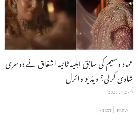
عماد وسیم کی سابق اہلیہ ثانیہ اشفاق نے دوسری
شادی کرلی؟ ویڈیو وائرل
اگست 4, 2026
NEXT
PREV