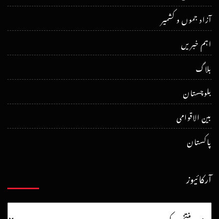
آزاد جموں و کشمیر
اہم خبریں
بلاگ
بلوچستان
بین الاقوامی
پاکستان
آرکائیوز