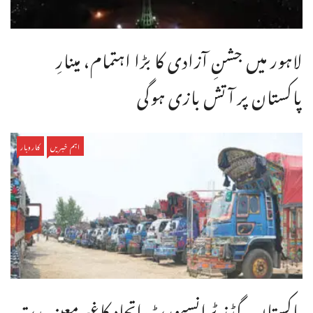
لاہور میں جشنِ آزادی کا بڑا اہتمام، مینارِ
پاکستان پر آتش بازی ہوگی
اہم خبریں
کاروبار
پاکستان گڈز ٹرانسپورٹ اتحاد کاغیرمعینہ مدت