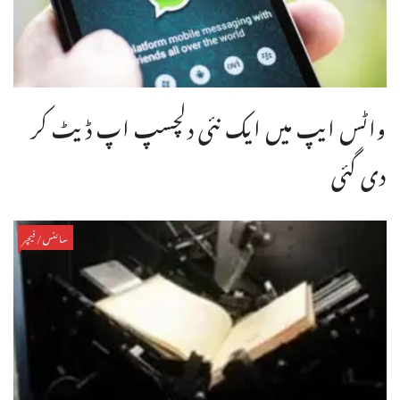
واٹس ایپ میں ایک نئی دلچسپ اپ ڈیٹ کر
دی گئی
سائنس/فیچر