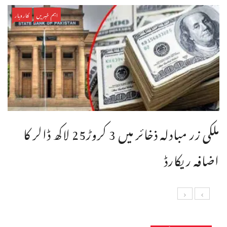
اہم خبریں
کاروبار
ملکی زر مبادلہ ذخائر میں 3 کروڑ25 لاکھ ڈالر کا
اضافہ ریکارڈ