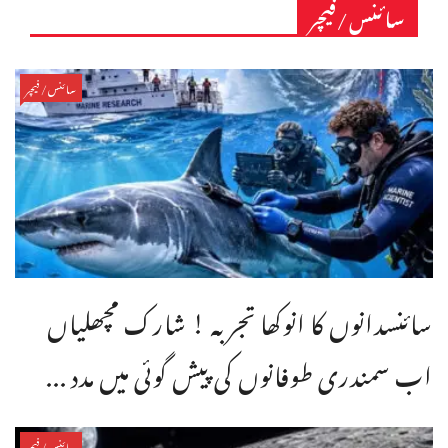
سائنس/فیچر
سائنس/فیچر
سائنسدانوں کا انوکھا تجربہ ! شارک مچھلیاں
اب سمندری طوفانوں کی پیش گوئی میں مدد ...
سائنس/فیچر