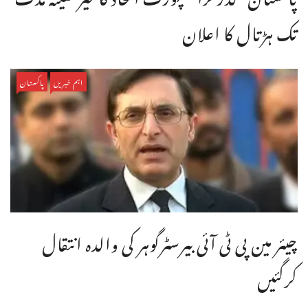
تک ہڑتال کا اعلان
اہم خبریں
پاکستان
چیئر مین پی ٹی آئی بیرسٹرگوہر کی والدہ انتقال
کرگئیں