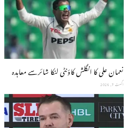
نعمان علی کا انگلش کاؤنٹی لنکا شائرسے معاہدہ
اگست 7, 2026