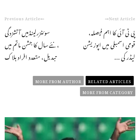
Previous Article
Next Article
پی ٹی آئی کا اہم فیصلہ،
سوئٹزرلینڈمیں آتشزدگی
قومی اسمبلی میں اپوزیشن
،نئےسال کا جشن ماتم میں
لیڈر کی ...
تبدیل، متعدد افراد ہلاک
MORE FROM AUTHOR
RELATED ARTICLES
MORE FROM CATEGORY