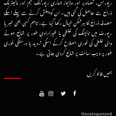
رپورٹس، تصاویر اور وڈیوز ہماری رپورٹنگ ٹیم اور مانیٹرنگ
ذرائع سے حاصل کی گئی ہیں۔ ان کو پبلش کرنے سے پہلے اسکے
مصدقہ ذرائع کا ہرممکن خیال رکھا گیا ہے، تاہم کسی بھی خبر یا
رپورٹ میں ٹائپنگ کی غلطی یا غیرارادی طور پر شائع ہونے
والی غلطی کی فوری اصلاح کرکے اسکی تردید یا درستگی فوری
طور پر ویب سائٹ پر شائع کردی جاتی ہے۔
ہمیں فالو کریں
Uncategorized