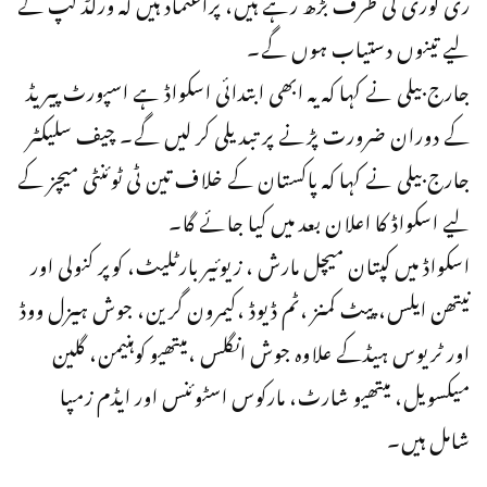
ری کوری کی طرف بڑھ رہے ہیں، پراعتماد ہیں کہ ورلڈ کپ کے
لیے تینوں دستیاب ہوں گے۔
جارج بیلی نے کہا کہ یہ ابھی ابتدائی اسکواڈ ہے اسپورٹ پیریڈ
کے دوران ضرورت پڑنے پر تبدیلی کر لیں گے۔ چیف سلیکٹر
جارج بیلی نے کہا کہ پاکستان کے خلاف تین ٹی ٹوئنٹی میچز کے
لیے اسکواڈ کا اعلان بعد میں کیا جائے گا۔
اسکواڈ میں کپتان میچل مارش ، زیوئیر بارٹلیٹ، کوپر کنولی اور
نیتھن ایلس، پیٹ کمنز ،ٹم ڈیوڈ ،کیمرون گرین، جوش ہیزل ووڈ
اور ٹریوس ہیڈکے علاوہ جوش انگلس ،میتھیو کوہنیمن، گلین
میکسویل، میتھیو شارٹ، مارکوس اسٹوئنس اور ایڈم زمپا
شامل ہیں۔