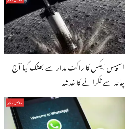
اسپیس ایکس کا راکٹ مدار سے بھٹک گیا آج
چاند سے ٹکرانے کا خدشہ
سائنس/فیچر