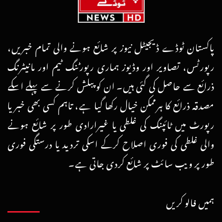
پاکستان ٹوڈے ڈیجیٹل نیوز پر شائع ہونے والی تمام خبریں،
رپورٹس، تصاویر اور وڈیوز ہماری رپورٹنگ ٹیم اور مانیٹرنگ
ذرائع سے حاصل کی گئی ہیں۔ ان کو پبلش کرنے سے پہلے اسکے
مصدقہ ذرائع کا ہرممکن خیال رکھا گیا ہے، تاہم کسی بھی خبر یا
رپورٹ میں ٹائپنگ کی غلطی یا غیرارادی طور پر شائع ہونے
والی غلطی کی فوری اصلاح کرکے اسکی تردید یا درستگی فوری
طور پر ویب سائٹ پر شائع کردی جاتی ہے۔
ہمیں فالو کریں