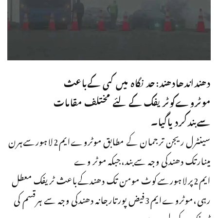
دھنداندھادھند:حد نگاہ میں کمی کےباعث
موٹروےکوٹریفک کےلئے مختلف مقامات
سےبندکردیاگیا۔
سینٹرل ریجن ترجمان کے مطابق موٹروےایم2لاہورسےہرن
مینارتک دھندکی وجہ سےبند،جبکہ موٹر وے
ایم2پرلاہورسےکوٹ مومن تک دھندکےباعث ٹریفک معطل
رہی،موٹروےایم3فیض پورتارجانہ دھندکی وجہ سے ہرقسم کی
ٹریفک کےلیےبندرہی۔