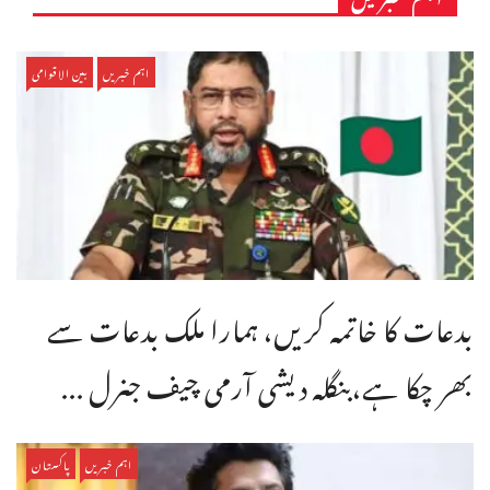
اہم خبریں
بین الاقوامی
بدعات کا خاتمہ کریں، ہمارا ملک بدعات سے
بھر چکا ہے،بنگله دیشی آرمی چیف جنرل ...
اہم خبریں
پاکستان