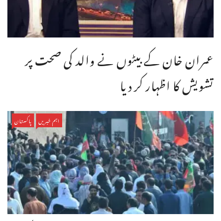
عمران خان کے بیٹوں نے والد کی صحت پر
تشویش کا اظہار کر دیا
اہم خبریں
پاکستان