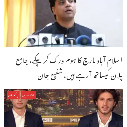
اسلام آباد مارچ کا ہوم ورک کر چکے، جامع
پلان کیساتھ آرہے ہیں، شفیع جان
اہم خبریں
پاکستان