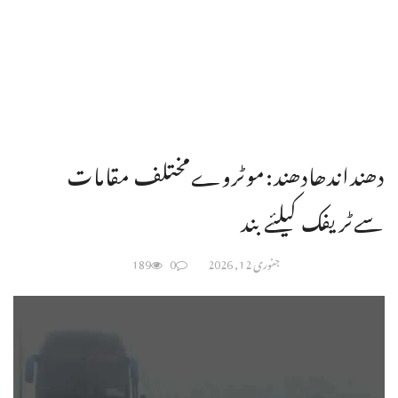
دھنداندھادھند:موٹروےمختلف مقامات
سےٹریفک کیلئے بند
جنوری 12, 2026
0
189