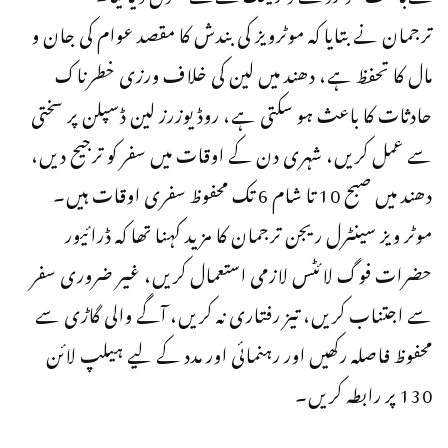
ترجمان نے بتایا کہ موٹرویز کی بندش کا مقصد عوام کی جان و
مال کا تحفظ ہے، دھند میں لین کی خلاف ورزی خطرناک
حادثات کا باعث ہو سکتی ہے، روڈ یوزرز لین ڈسپلن پر سختی
سے عمل کریں، شہری دن کے اوقات میں سفر کو ترجیح دیں،
دھند میں صبح 10 تا شام 6 تک محفوظ سفری اوقات ہیں۔
موٹر ویز سینٹرل ریجن ترجمان کا مزید کہنا تھا کہ ڈرائیور
حضرات فوگ لائٹس لازمی استعمال کریں، غیر ضروری سفر
سے اجتناب کریں، تیز رفتاری نہ کریں، آگے والی گاڑی سے
محفوظ فاصلہ رکھیں اور رہنمائی اور مدد کے لیے ہیلپ لائن
130 پر رابطہ کریں۔