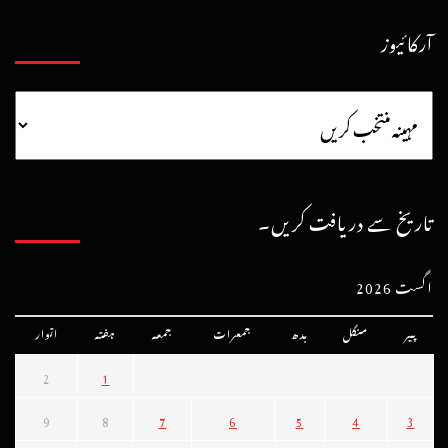
آرکائیوز
تاریخ سے دریافت کریں۔
اگست 2026
پیر
منگل
بدھ
جمعرات
جمعہ
ہفتہ
اتوار
2
1
9
8
7
6
5
4
3