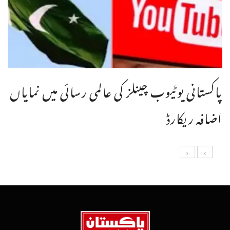
پاکستانی یوٹیوب چینلز کی عالمی رسائی میں نمایاں
اضافہ ریکارڈ