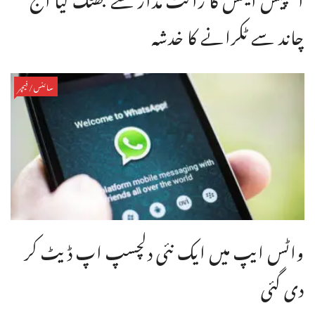
چاند سے ٹکرانے کا خدشہ
سائنس/فیچر
واٹس ایپ میں ایک نئی دلچسپ اپ ڈیٹ کر
دی گئی