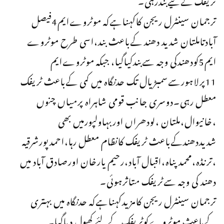
ترجمان سینٹرل ریجن کاکہناہےکہ موٹروےایم4فیصل
آبادتاملتان شدید دھند کےباعث بند،اسی طرح موٹروے
ایم5کودھندکی وجہ سےبندکیاگیا، جبکہ موٹروےایم
11پرلاہورسےسمبڑیال تک حدنگاہ میں کمی کےباعث ٹریفک
معطل رہی۔دوسری جانب قومی شاہراہ پرمیاں چنوں
،خانیوال،ملتان ،لودھراں اوربہاولپورمیں بھی
شدیددھندکےباعث ٹریفک کانظام معطل رہا،احمدپورشرقیہ
،ترنڈہ،محمدپناہ،اقبال آباد،رحیم یارخان اورصادق آباد میں
دھند کی وجہ سےٹریفک متاثرہوئی۔
ترجمان سینٹرل ریجن کامزیدکہناہےکہ حدنگاہ میں بہتری
کےباعث موٹروےکوٹریفک کےلئے کھول دیاگیا۔