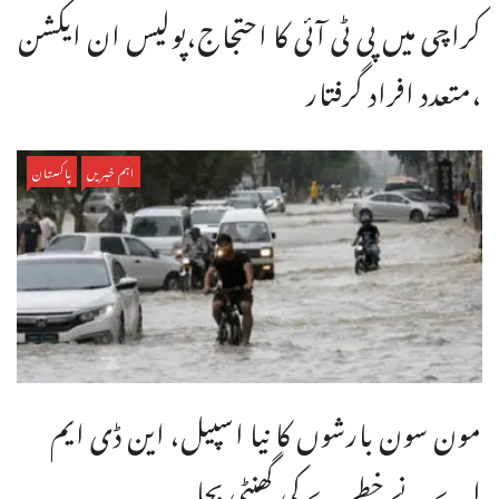
کراچی میں پی ٹی آئی کا احتجاج،پولیس ان ایکشن
،متعدد افراد گرفتار
اہم خبریں
پاکستان
مون سون بارشوں کا نیا اسپیل، این ڈی ایم
اے نے خطرے کی گھنٹی بجا ...