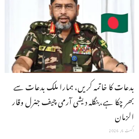
بدعات کا خاتمہ کریں، ہمارا ملک بدعات سے
بھر چکا ہے،بنگله دیشی آرمی چیف جنرل وقار
الزمان
اگست 6, 2026