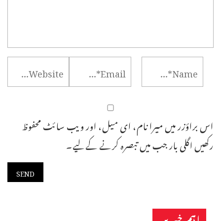
اس براؤزر میں میرا نام، ای میل، اور ویب سائٹ محفوظ
رکھیں اگلی بار جب میں تبصرہ کرنے کےلیے۔
اہم خبریں