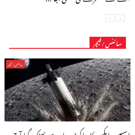
سائنس/فیچر
سائنس/فیچر
اسپیس ایکس کا راکٹ مدار سے بھٹک گیا آج