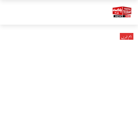
اہم خبریں