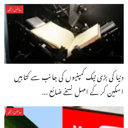
سائنس/فیچر
دنیا کی بڑی ٹیک کمپنیوں کی جانب سے کتابیں
اسکین کر کے اصل نسخے ضائع ...
سائنس/فیچر