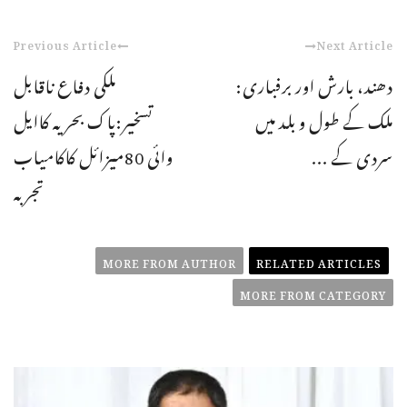
Previous Article
Next Article
دھند، بارش اور برفباری:
ملکی دفاع ناقابل
ملک کے طول و بلد میں
تسخیر:پاک بحریہ کاایل
سردی کے ...
وائی 80میزائل کاکامیاب
تجربہ
MORE FROM AUTHOR
RELATED ARTICLES
MORE FROM CATEGORY