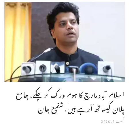
اسلام آباد مارچ کا ہوم ورک کر چکے، جامع
پلان کیساتھ آرہے ہیں، شفیع جان
اگست 6, 2026