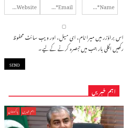
اس براؤزر میں میرا نام، ای میل، اور ویب سائٹ محفوظ
رکھیں اگلی بار جب میں تبصرہ کرنے کےلیے۔
اہم خبریں
اہم خبریں
پاکستان