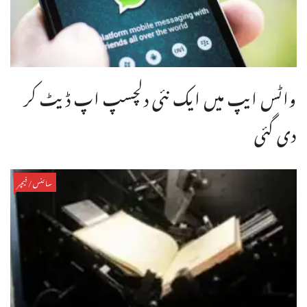
واٹس ایپ میں ایک نئی دلچسپ اپ ڈیٹ کر
دی گئی
سائنس/فیچر