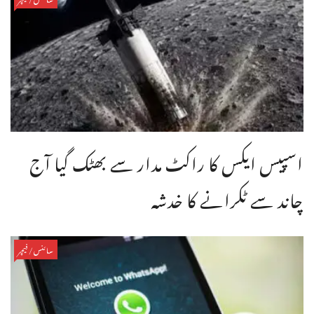
اسپیس ایکس کا راکٹ مدار سے بھٹک گیا آج
چاند سے ٹکرانے کا خدشہ
سائنس/فیچر