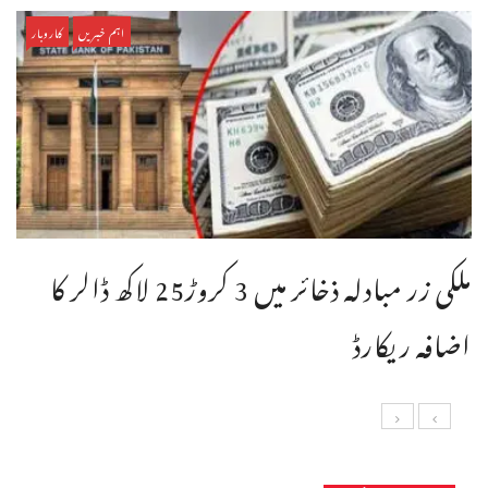
اہم خبریں
کاروبار
ملکی زر مبادلہ ذخائر میں 3 کروڑ25 لاکھ ڈالر کا
اضافہ ریکارڈ