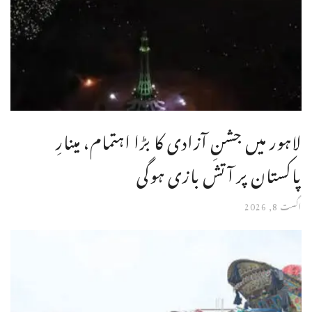
لاہور میں جشنِ آزادی کا بڑا اہتمام، مینارِ
پاکستان پر آتش بازی ہوگی
اگست 8, 2026