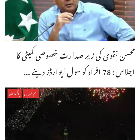
محسن نقوی کی زیر صدارت خصوصی کمیٹی کا
اجلاس: 78 افراد کو سول ایوارڈز دینے ...
اہم خبریں
پاکستان