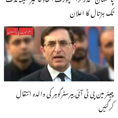
تک ہڑتال کا اعلان
اہم خبریں
پاکستان
چیئر مین پی ٹی آئی بیرسٹرگوہر کی والدہ انتقال
کرگئیں