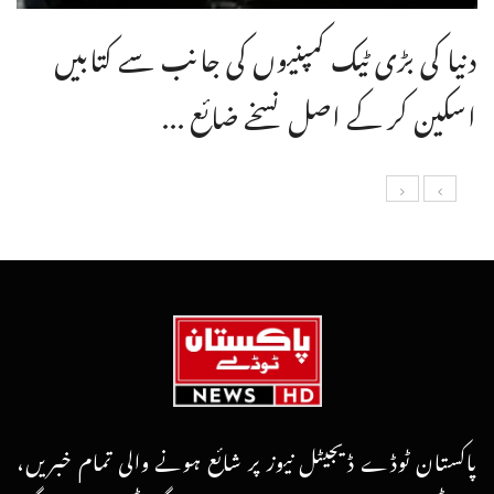
دنیا کی بڑی ٹیک کمپنیوں کی جانب سے کتابیں
اسکین کر کے اصل نسخے ضائع ...
پاکستان ٹوڈے ڈیجیٹل نیوز پر شائع ہونے والی تمام خبریں،