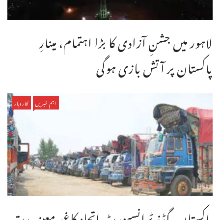
لاہور میں جشنِ آزادی کا بڑا اہتمام، مینارِ
پاکستان پر آتش بازی ہوگی
اہم خبریں
کاروبار
پاکستان گڈز ٹرانسپورٹ اتحاد کاغیرمعینہ مدت