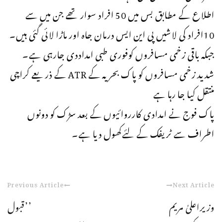
اطلاع کے مطابق بس میں 50 افراد سوار تھے جن میں سے
10افراد کی لاشیں پی این ایس درمان جاہ اور ماڑا لائی گئی ہیں۔
جبکہ باقی زخمی مسافروں کوفوری طبی امداددی جارہی ہے۔
شدید زخمی مسافروں کو پاک بحریہ کے ATR کے ذریعے کراچی
منتقل کیا جا رہا ہے
پاک فوج نے امدادی کارروائیوں کے بعد سڑک کو دونوں
اطراف سے ٹریفک کے لئےکھول دیا ہے۔
Previous Article
Next Article
وزیراعلیٰ مریم
’’قبول