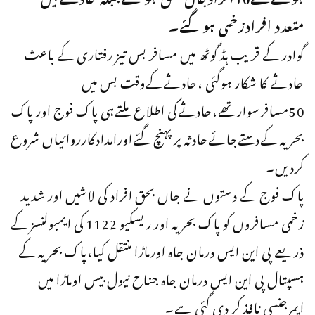
متعدد افرادزخمی ہوگئے۔
گوادر کے قریب ہڈ گوٹھ میں مسافر بس تیز رفتاری کے باعث
حادثے کا شکار ہوگئی ،حادثےکےوقت بس میں
50مسافرسوارتھے،حادثےکی اطلاع ملتےہی پاک فوج اور پاک
بحریہ کےدستےجائےحادثہ پرپہنچ گئےاورامدادکارروائیاں شروع
کردیں۔
پاک فوج کے دستوں نے جاں بحق افراد کی لاشیں اور شدید
زخمی مسافروں کو پاک بحریہ اور ریسکیو 1122 کی ایمبولنسز کے
ذریعے پی این ایس درمان جاہ اورماڑا منتقل کیا،پاک بحریہ کے
ہسپتال پی این ایس درمان جاہ جناح نیول بیس اوماڑا میں
ایمرجنسی نافذ کر دی گئی ہے۔