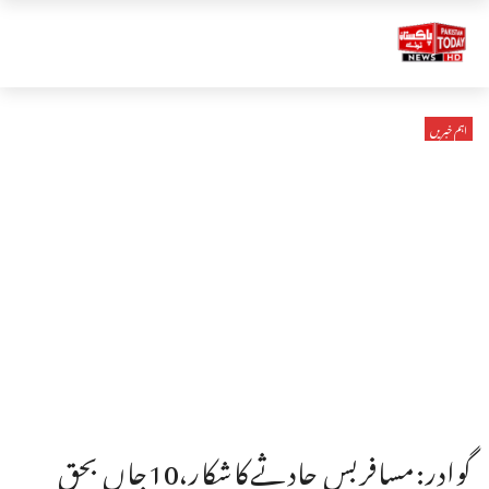
اہم خبریں
گوادر:مسافربس حادثےکاشکار،10جاں بحق