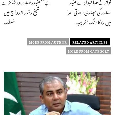
نوازکےصاحبزادےجنید
ہے‘‘جنیدرصفدراورشانزے
صفدر کی مہندی: جاتی امرا
شیخ رشتہ ازدواج میں
میں رنگا رنگ تقریب
منسلک
MORE FROM AUTHOR
RELATED ARTICLES
MORE FROM CATEGORY