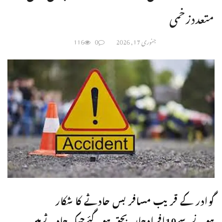
متعددزخمی
جنوری 17, 2026
0
116
گوادر کے قریب مسافر بس حادثے کا شکار
ہونےسے10افرادجاں بحق ہوگئےجبکہ حادثےمیں