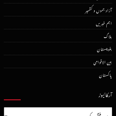
آزاد جموں و کشمیر
اہم خبریں
بلاگ
بلوچستان
بین الاقوامی
پاکستان
آرکائیوز