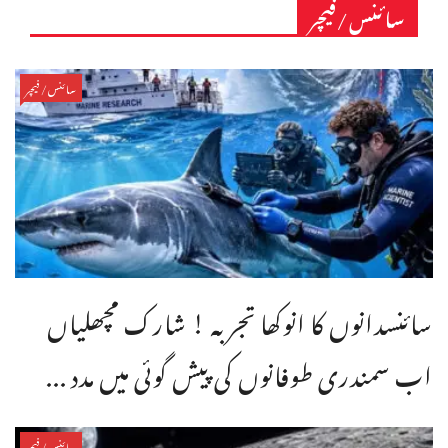
سائنس/فیچر
سائنس/فیچر
سائنسدانوں کا انوکھا تجربہ ! شارک مچھلیاں
اب سمندری طوفانوں کی پیش گوئی میں مدد ...
سائنس/فیچر