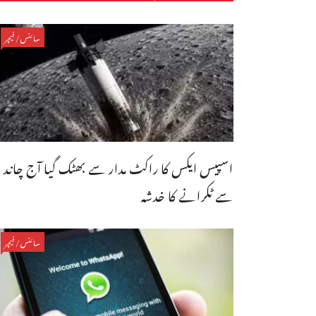
سائنس/فیچر
اسپیس ایکس کا راکٹ مدار سے بھٹک گیا آج چاند
سے ٹکرانے کا خدشہ
سائنس/فیچر