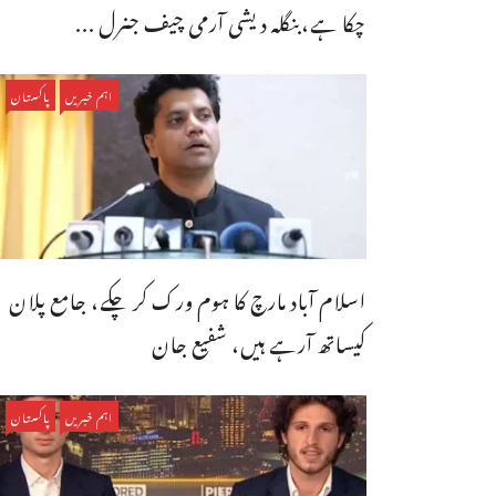
چکا ہے،بنگله دیشی آرمی چیف جنرل ...
اہم خبریں
پاکستان
اسلام آباد مارچ کا ہوم ورک کر چکے، جامع پلان
کیساتھ آرہے ہیں، شفیع جان
اہم خبریں
پاکستان