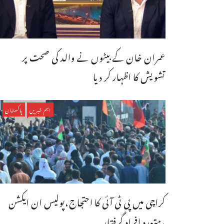
عمران خان کے بیٹوں نے والد کی صحت پر
تشویش کا اظہار کر دیا
اہم خبریں
پاکستان
کراچی میں پی ٹی آئی کا احتجاج،پولیس ان ایکشن
،متعدد افراد گرفتار