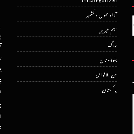
آزاد جموں و کشمیر
اہم خبریں
پ
ت
بلاگ
ر
بلوچستان
ہ
بین الاقوامی
ذ
پاکستان
خ
پ
ا
ش