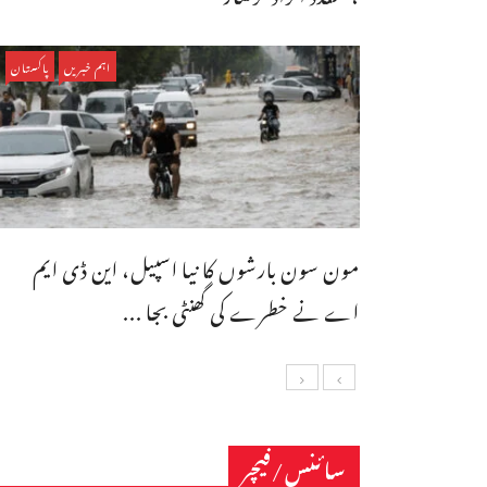
اہم خبریں
پاکستان
مون سون بارشوں کا نیا اسپیل، این ڈی ایم
اے نے خطرے کی گھنٹی بجا ...
سائنس/فیچر