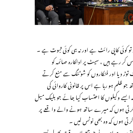
تو کوئی کاپی رائٹ ہے اور نہ ہی کوئی ثبوت ہے ۔
س کر رہے ہیں ، سیٹ پر اداکارہ صائمہ کو
 توڑ دیا اور فنکاروں کو شوٹنگ سے منع کرتے
و ظلم ہو رہا ہے اس پر قانونی کاروائی کی
 ایسے وکیلوں کا احتساب کیا جائے جو بلیک میل
کرتی ہوں کہ میرے ساتھ ہونے والے واقعے پر
رتی ہوں کہ وہ بھی نوٹس لیں ۔
 خاتون ہے اس نے جو جھیلا وہ وقت بھول نہیں