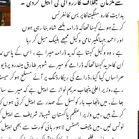
سےملزمان کیخلاف کارروائی کی اپیل کردی ۔
ہدایت کارہ سنگیتاکاپریس کانفرنس
کرتےہوئےکہناتھاکہ ڈرامہ بلھے شاہ بنا رہی ہوں
اور احمد جہانگیر نامی وکیل مجھے بلیک میل کر رہا
ہے ، وہ وکیل کہتا ہے کہ یہ ڈرامہ میرا ہے ، اس کے پاس نہ 
اُن کامزیدکہناتھاکہ ڈرامے کو میرے شوہر طارق میندرو پرڈیو
حراساں کیا گیا،ڈرامے کی ریکارڈنگ پر آئے مسلح ہوکر سیٹ
رہے،وزیر اعلیٰ پنجاب مریم نواز سے اپیل ہے کہ میرے ساتھ ج
جائے، میں پنجاب بار کونسل کے صدر سے اپیل کرتی ہوں کہ
کرتے ہیں ،میں وزیر اعظم پاکستان شہباز شریف سے اپیل 
نوٹس لیں ،میں چیف جسٹس لاہور ہائی کورٹ سے بھی اپیل ک
دوسری جانب فلم سازسید نورکاکہناتھاکہ صائمہ ایک بہادر