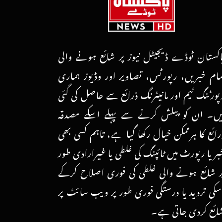
اکستان ٹوڈے ڈیجیٹل نیوز پر شائع ہونے والی
مام خبریں، رپورٹس، تصاویر اور وڈیوز ہماری
پورٹنگ ٹیم اور مانیٹرنگ ذرائع سے حاصل کی گئی
یں۔ ان کو پبلش کرنے سے پہلے اسکے مصدقہ
رائع کا ہرممکن خیال رکھا گیا ہے، تاہم کسی بھی
بر یا رپورٹ میں ٹائپنگ کی غلطی یا غیرارادی طور
ر شائع ہونے والی غلطی کی فوری اصلاح کرکے
سکی تردید یا درستگی فوری طور پر ویب سائٹ پر
ائع کردی جاتی ہے۔