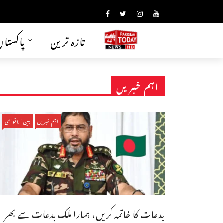
تازہ ترین
پاکستا
اہم خبریں
اہم خبریں
بین الاقوامی
بدعات کا خاتمہ کریں، ہمارا ملک بدعات سے بھر