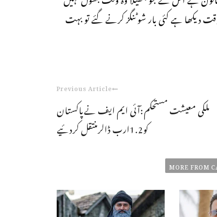
 وقت دیکھا ہے کئی بار شوٹنگز کرنے گئے تو بہت
Previous Article
ملکی معیشت مستحکم:آئی ایم ایف نےپاکستان
کو1.2ارب ڈالرمنتقل کردئیے
MORE FROM C