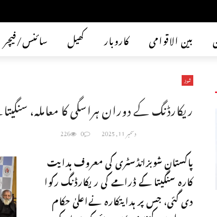
ن
بین الاقوامی
کاروبار
کھیل
سائنس/فیچر
شوبز
ریکارڈنگ کے دوران ہراسگی کا معاملہ، سنگیت
دسمبر 11, 2025
0
226
پاکستان شوبزانڈسٹری کی معروف ہدایت
کارہ سنگیتا کے ڈرامے کی ریکارڈنگ رکوا
دی گئی، جس پر ہدایتکارہ نےاعلیٰ حکام