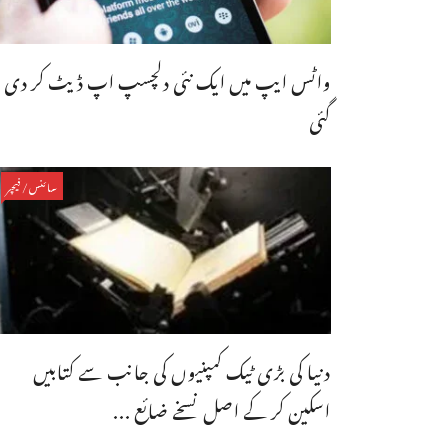
واٹس ایپ میں ایک نئی دلچسپ اپ ڈیٹ کر دی
گئی
سائنس/فیچر
دنیا کی بڑی ٹیک کمپنیوں کی جانب سے کتابیں
اسکین کر کے اصل نسخے ضائع ...