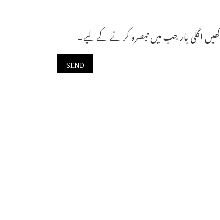
ھیں اگلی بار جب میں تبصرہ کرنے کےلیے۔