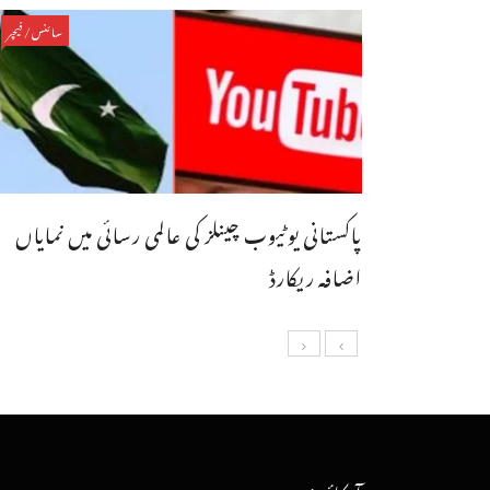
سائنس/فیچر
پاکستانی یوٹیوب چینلز کی عالمی رسائی میں نمایاں
اضافہ ریکارڈ