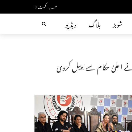
جمعہ, اگست 7
شوبز
بلاگ
ویڈیو
انے اعلیٰ حکام سےاپیل کردی