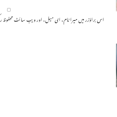
اس براؤزر میں میرا نام، ای میل، اور ویب سائٹ محفوظ رک