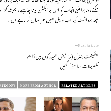
سکتے،وزیراعلیٰ پنجاب کو اس پر ایکشن لینا چاہیے ، ہمیشہ کڑا
کچھ برداشت کیا اب وکیل ہمیں حراساں کر رہے ہیں۔
Next Article
لیفٹیننٹ جنرل (ر) فیض حمید کون ہیں؟اہم
تفصیلات سامنے آ گئیں
ATEGORY
MORE FROM AUTHOR
RELATED ARTICLES