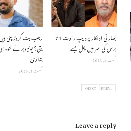
بھارتی اداکار پردیپ راوت 74
رجب بٹ کروڑ پتی ہیں
برس کی عمر میں چل بسے
پتی؟ یوٹیوبر نے خود 
بتا دی
اگست 5, 2026
اگست 5, 2026
NEXT
PREV
Leave a reply