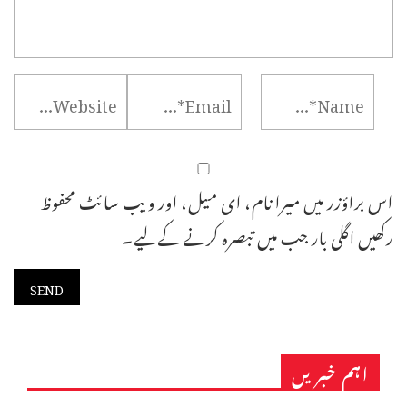
اس براؤزر میں میرا نام، ای میل، اور ویب سائٹ محفوظ
رکھیں اگلی بار جب میں تبصرہ کرنے کےلیے۔
اہم خبریں