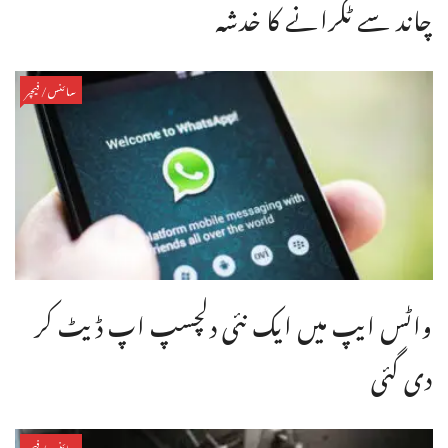
چاند سے ٹکرانے کا خدشہ
سائنس/فیچر
واٹس ایپ میں ایک نئی دلچسپ اپ ڈیٹ کر
دی گئی
سائنس/فیچر