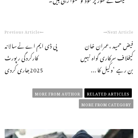
Previous Article
Next Article
فیض حمید ،عمران خان
پی ڈی ایم اےنےسالانہ
کیخلاف سرکاری گواہ نہیں
کارکردگی رپورٹ
بن رہے ‘وکیل کا ...
2025جاری کردی
MORE FROM AUTHOR
RELATED ARTICLES
MORE FROM CATEGORY