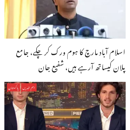
اسلام آباد مارچ کا ہوم ورک کر چکے، جامع
پلان کیساتھ آرہے ہیں، شفیع جان
اہم خبریں
پاکستان