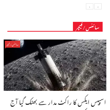
سائنس/فیچر
سائنس/فیچر
اسپیس ایکس کا راکٹ مدار سے بھٹک گیا آج