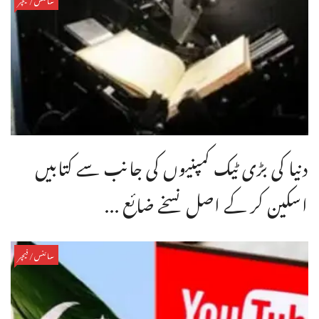
دنیا کی بڑی ٹیک کمپنیوں کی جانب سے کتابیں
اسکین کر کے اصل نسخے ضائع ...
سائنس/فیچر