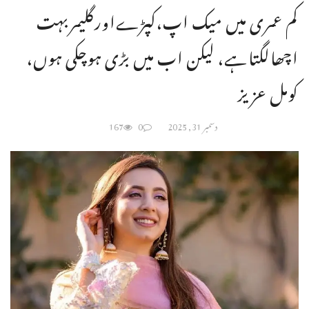
کم عمری میں میک اپ،کپڑےاورگلیمربہت
اچھالگتاہے، لیکن اب میں بڑی ہوچکی ہوں،
کومل عزیز
دسمبر 31, 2025
0
167