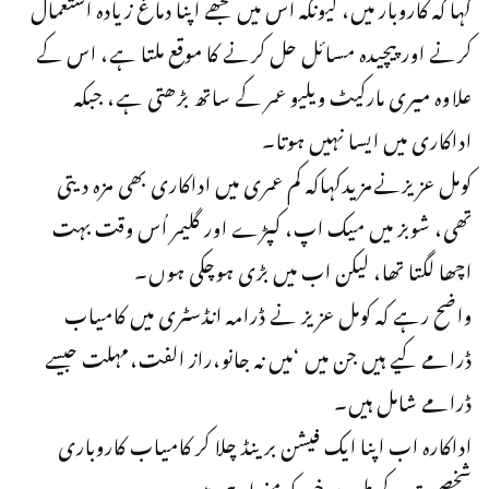
کہا کہ کاروبار میں، کیونکہ اس میں مجھے اپنا دماغ زیادہ استعمال
کرنے اور پیچیدہ مسائل حل کرنے کا موقع ملتا ہے، اس کے
علاوہ میری مارکیٹ ویلیو عمر کے ساتھ بڑھتی ہے، جبکہ
اداکاری میں ایسا نہیں ہوتا۔
کومل عزیزنےمزیدکہاکہ کم عمری میں اداکاری بھی مزہ دیتی
تھی، شوبز میں میک اپ، کپڑے اور گلیمر اُس وقت بہت
اچھا لگتا تھا، لیکن اب میں بڑی ہوچکی ہوں۔
واضح رہے کہ کومل عزیز نے ڈرامہ انڈسٹری میں کامیاب
ڈرامے کیے ہیں جن میں ‘میں نہ جانو،راز الفت،مہلت جیسے
ڈرامے شامل ہیں۔
اداکارہ اب اپنا ایک فیشن برینڈ چلا کر کامیاب کاروباری
شخصیت کے طور پر خود کو منوا رہی ہیں۔