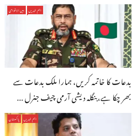
اہم خبریں
بین الاقوامی
بدعات کا خاتمہ کریں، ہمارا ملک بدعات سے
بھر چکا ہے،بنگله دیشی آرمی چیف جنرل ...
اہم خبریں
پاکستان