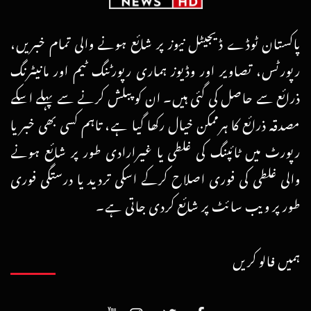
پاکستان ٹوڈے ڈیجیٹل نیوز پر شائع ہونے والی تمام خبریں،
رپورٹس، تصاویر اور وڈیوز ہماری رپورٹنگ ٹیم اور مانیٹرنگ
ذرائع سے حاصل کی گئی ہیں۔ ان کو پبلش کرنے سے پہلے اسکے
مصدقہ ذرائع کا ہرممکن خیال رکھا گیا ہے، تاہم کسی بھی خبر یا
رپورٹ میں ٹائپنگ کی غلطی یا غیرارادی طور پر شائع ہونے
والی غلطی کی فوری اصلاح کرکے اسکی تردید یا درستگی فوری
طور پر ویب سائٹ پر شائع کردی جاتی ہے۔
ہمیں فالو کریں