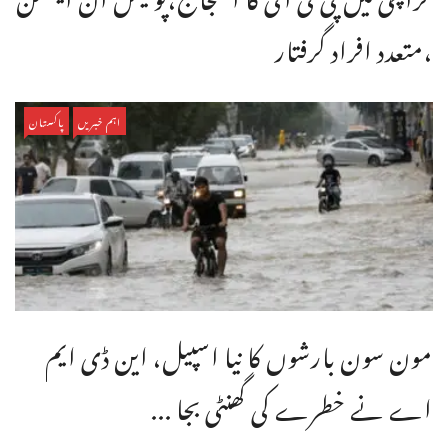
،متعدد افراد گرفتار
اہم خبریں
پاکستان
مون سون بارشوں کا نیا اسپیل، این ڈی ایم
اے نے خطرے کی گھنٹی بجا ...