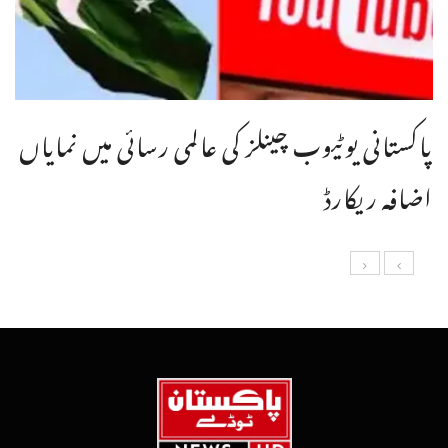
پاکستانی یوٹیوب چینلز کی عالمی رسائی میں نمایاں
اضافہ ریکارڈ