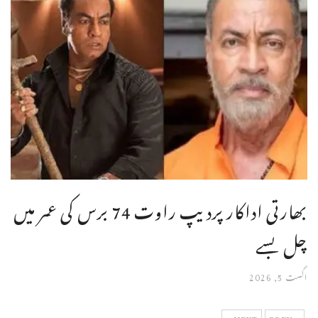
بھارتی اداکار پردیپ راوت 74 برس کی عمر میں
چل بسے
اگست 5, 2026
NEXT
PREV