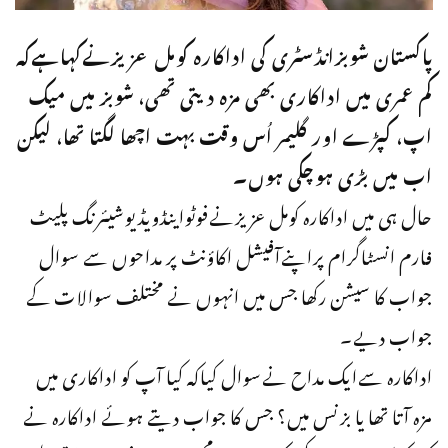
پاکستان شوبزانڈسٹری کی اداکارہ کومل عزیزنےکہاہےکہ
کم عمری میں اداکاری بھی مزہ دیتی تھی، شوبز میں میک
اپ، کپڑے اور گلیمر اُس وقت بہت اچھا لگتا تھا، لیکن
اب میں بڑی ہوچکی ہوں۔
حال ہی میں اداکارہ کومل عزیزنےفوٹواینڈویڈیوشیئرنگ پلیٹ
فارم انسٹاگرام پراپنےآفیشل اکاؤنٹ پر مداحوں سے سوال
جواب کا سیشن رکھا جس میں انہوں نے مختلف سوالات کے
جواب دیے۔
اداکارہ سےایک مداح نےسوال کیاکہ کیا آپ کو اداکاری میں
مزہ آتا تھا یا بزنس میں؟ جس کا جواب دیتے ہوئے اداکارہ نے