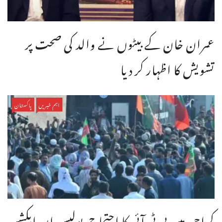
عمران خان کے بیٹوں نے والد کی صحت پر
تشویش کا اظہار کر دیا
اہم خبریں
پاکستان
کراچی میں پی ٹی آئی کا احتجاج،پولیس ان ایکشن