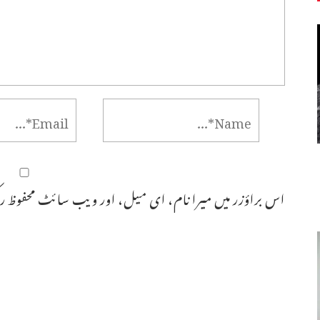
اس براؤزر میں میرا نام، ای میل، اور ویب سائٹ محفوظ رک