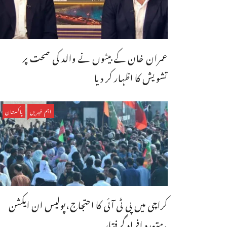
عمران خان کے بیٹوں نے والد کی صحت پر
تشویش کا اظہار کر دیا
اہم خبریں
پاکستان
کراچی میں پی ٹی آئی کا احتجاج،پولیس ان ایکشن
،متعدد افراد گرفتار