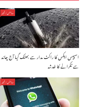
سائنس/فیچر
اسپیس ایکس کا راکٹ مدار سے بھٹک گیا آج چاند
سے ٹکرانے کا خدشہ
سائنس/فیچر