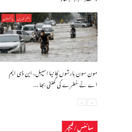
اہم خبریں
پاکستان
مون سون بارشوں کا نیا اسپیل، این ڈی ایم
اے نے خطرے کی گھنٹی بجا ...
سائنس/فیچر