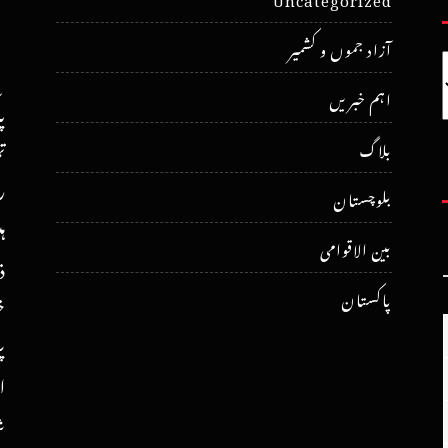
آزاد جموں و کشمیر
اہم خبریں
پ
ت
بلاگ
ر
بلوچستان
ہ
بین الاقوامی
ذ
پاکستان
خ
پ
ا
ش