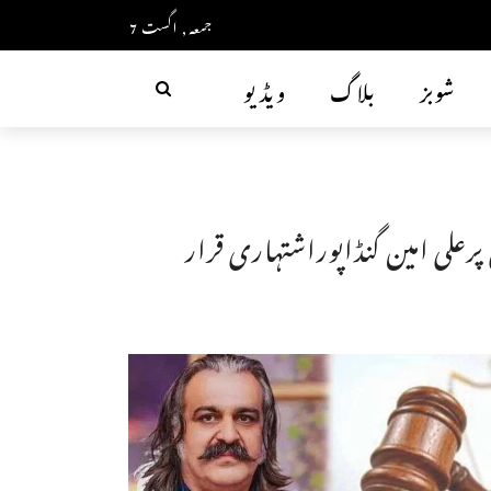
جمعہ, اگست 7
شوبز
بلاگ
ویڈیو
علی امین گنڈاپوراشتہاری قرار