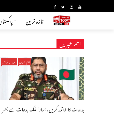
تازہ ترین
پاکستا
اہم خبریں
اہم خبریں
بین الاقوامی
بدعات کا خاتمہ کریں، ہمارا ملک بدعات سے بھر