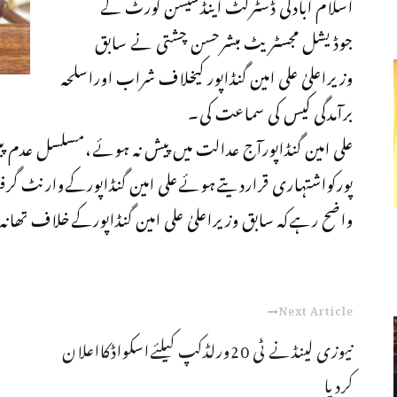
اسلام آبادکی ڈسٹرکٹ اینڈسیشن کورٹ کے
جوڈیشل مجسٹریٹ مبشرحسن چشتی نے سابق
وزیراعلیٰ علی امین گنڈاپور کیخلاف شراب اوراسلحہ
برآمدگی کیس کی سماعت کی۔
علی امین گنڈاپورآج عدالت میں پیش نہ ہوئے،مسلسل عدم پیش
پورکواشتہاری قراردیتےہوئےعلی امین گنڈاپورکےوارنٹ گر
واضح رہےکہ سابق وزیراعلیٰ علی امین گنڈاپورکےخلاف تھانہ
Next Article
نیوزی لینڈنے ٹی 20ورلڈکپ کیلئےاسکواڈکااعلان
کردیا