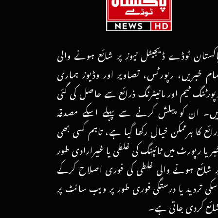
اکستان ٹوڈے ڈیجیٹل نیوز پر شائع ہونے والی
مام خبریں، رپورٹس، تصاویر اور وڈیوز ہماری
پورٹنگ ٹیم اور مانیٹرنگ ذرائع سے حاصل کی گئی
یں۔ ان کو پبلش کرنے سے پہلے اسکے مصدقہ
رائع کا ہرممکن خیال رکھا گیا ہے، تاہم کسی بھی
بر یا رپورٹ میں ٹائپنگ کی غلطی یا غیرارادی طور
ر شائع ہونے والی غلطی کی فوری اصلاح کرکے
سکی تردید یا درستگی فوری طور پر ویب سائٹ پر
ائع کردی جاتی ہے۔