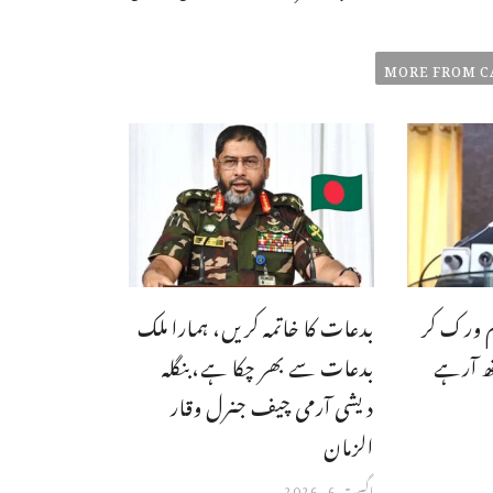
MORE FROM C
وم ورک کر
بدعات کا خاتمہ کریں، ہمارا ملک
ھ آرہے
بدعات سے بھر چکا ہے،بنگله
دیشی آرمی چیف جنرل وقار
الزمان
اگست 6, 2026