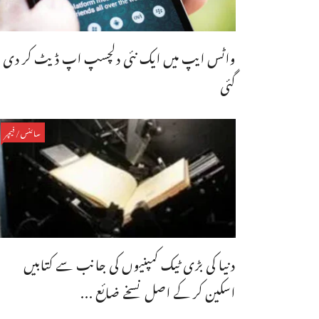
واٹس ایپ میں ایک نئی دلچسپ اپ ڈیٹ کر دی
گئی
سائنس/فیچر
دنیا کی بڑی ٹیک کمپنیوں کی جانب سے کتابیں
اسکین کر کے اصل نسخے ضائع ...