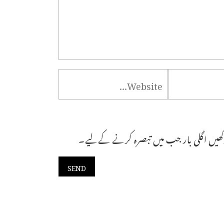
ھیں اگلی بار جب میں تبصرہ کرنے کےلیے۔