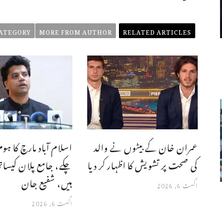
ATEGORY
MORE FROM AUTHOR
RELATED ARTICLES
عمران خان کے بیٹوں نے والد
اسلام آباد مارچ کا ہ
کی صحت پر تشویش کا اظہار کر دیا
چکے، جامع پلان کیسات
ہیں، شفیع جان
اگست 6, 2026
اگست 6, 2026