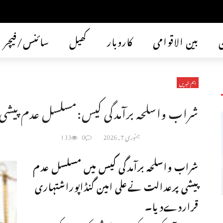
ن
بین الاقوامی
کاروبار
کھیل
سائنس/فیچر
اہم خبریں
شراب واسلحہ برآمدگی کیس:مسلسل عدم پیشی پر
جنوری 7, 2026
0
133
شراب واسلحہ برآمدگی کیس میں مسلسل عدم
پیشی پرعدالت نےعلی امین گنڈاپوراشتہاری
قراردےدیا۔