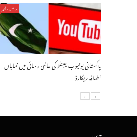
سائنس/فیچر
پاکستانی یوٹیوب چینلز کی عالمی رسائی میں نمایاں
اضافہ ریکارڈ