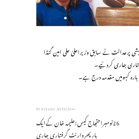
ی پرعدالت نے سابق وزیراعلیٰ علی امین گنڈا
فتاری جاری کردئیے۔
 بارہ کہومیں مقدمہ درج ہے۔
Previous Article
26نومبراحتجاج کیس:علیمہ خان کےایک
بارپھروارنٹ گرفتاری جاری