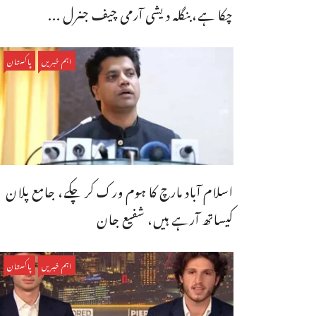
چکا ہے،بنگله دیشی آرمی چیف جنرل ...
اہم خبریں
پاکستان
اسلام آباد مارچ کا ہوم ورک کر چکے، جامع پلان
کیساتھ آرہے ہیں، شفیع جان
اہم خبریں
پاکستان