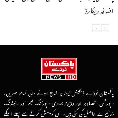
اضافہ ریکارڈ
پاکستان ٹوڈے ڈیجیٹل نیوز پر شائع ہونے والی تمام خبریں،
رپورٹس، تصاویر اور وڈیوز ہماری رپورٹنگ ٹیم اور مانیٹرنگ
ذرائع سے حاصل کی گئی ہیں۔ ان کو پبلش کرنے سے پہلے اسکے