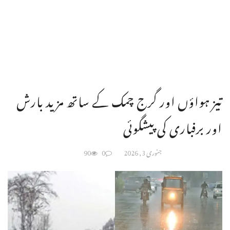
تیز ہواؤں اور گرج چمک کے ساتھ مزید بارش
اور برفباری کی پیشگوئی
جنوری 3, 2026
0
90