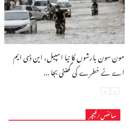
مون سون بارشوں کا نیا اسپیل، این ڈی ایم
اے نے خطرے کی گھنٹی بجا ...
سائنس/فیچر