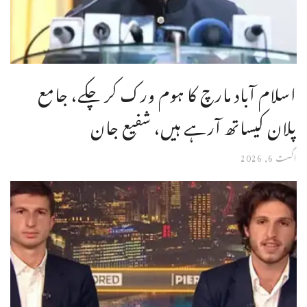
اسلام آباد مارچ کا ہوم ورک کر چکے، جامع
پلان کیساتھ آرہے ہیں، شفیع جان
اگست 6, 2026