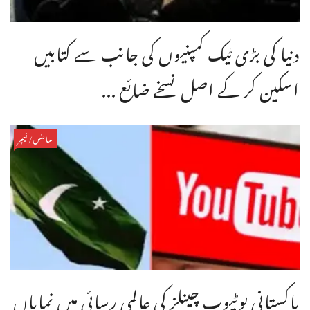
دنیا کی بڑی ٹیک کمپنیوں کی جانب سے کتابیں
اسکین کر کے اصل نسخے ضائع ...
سائنس/فیچر
پاکستانی یوٹیوب چینلز کی عالمی رسائی میں نمایاں