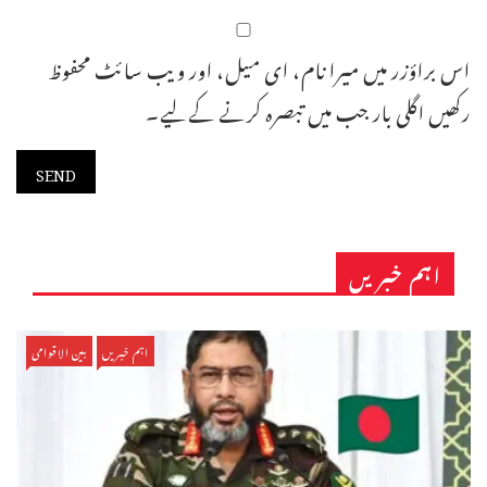
اس براؤزر میں میرا نام، ای میل، اور ویب سائٹ محفوظ
رکھیں اگلی بار جب میں تبصرہ کرنے کےلیے۔
اہم خبریں
اہم خبریں
بین الاقوامی