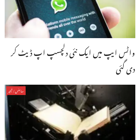
واٹس ایپ میں ایک نئی دلچسپ اپ ڈیٹ کر
دی گئی
سائنس/فیچر