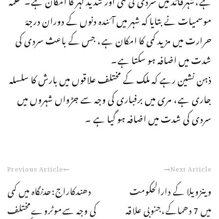
موسمیات نے بتایا کہ شہر میں آئندہ دنوں کے دوران درجۂ
حرارت میں مزید کمی کا امکان ہے، جس کے باعث سردی کی
شدت میں اضافہ ہو سکتا ہے۔
ذہن نشین رہے کہ ملک کے مختلف علاقوں میں بارش کا سلسلہ
جاری ہے، مری میں برفباری کی وجہ سے جڑواں شہروں میں
سردی کی شدت میں اضافہ ہو گیا ہے ۔
Previous Article
Next Article
وینزویلا کے دارالحکومت
دھندکاراج:حدنگاہ میں کمی
میں 7 دھماکے،جنوبی علاقہ
کی وجہ سےموٹروےمختلف