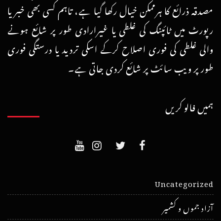
مصدقہ ذرائع کا ہرممکن خیال رکھا گیا ہے، تاہم کسی بھی خبر یا
رپورٹ میں ٹائپنگ کی غلطی یا غیرارادی طور پر شائع ہونے
والی غلطی کی فوری اصلاح کرکے اسکی تردید یا درستگی فوری
طور پر ویب سائٹ پر شائع کردی جاتی ہے۔
ہمیں فالو کریں
Uncategorized
آزاد جموں و کشمیر