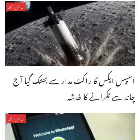
سائنس/فیچر
اسپیس ایکس کا راکٹ مدار سے بھٹک گیا آج
چاند سے ٹکرانے کا خدشہ
سائنس/فیچر