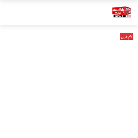
اہم خبریں