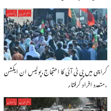
اہم خبریں
پاکستان
کراچی میں پی ٹی آئی کا احتجاج،پولیس ان ایکشن
،متعدد افراد گرفتار
اہم خبریں
پاکستان