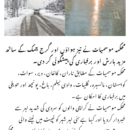
محکمہ موسمیات نے تیز ہواؤں اور گرج چمک کے ساتھ
مزید بارش اور برفباری کی پیشگوئی کر دی۔
محکمہ موسمیات کے مطابق ناران، کاغان، دیر، سوات،
کوہستان، مانسہرہ، گلیات، وادی نیلم، باغ، پونچھ اور حویلی
میں برفباری کا امکان ہے۔
محکمہ موسمیات نے کراچی والوں کو سردی کی شدید لہر سے
خبردار کردیا اور کہا ہے نئی لہر شہر کو لپیٹ میں لینے والی
ہے،شہرقائد میں سردی کی نئی اور شدید لہر کا امکان ہے۔ محکمہ