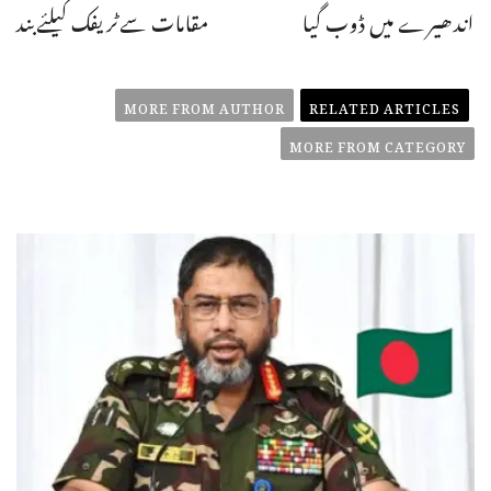
اندھیرے میں ڈوب گیا
مقامات سےٹریفک کیلئےبند
MORE FROM AUTHOR
RELATED ARTICLES
MORE FROM CATEGORY