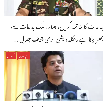
بدعات کا خاتمہ کریں، ہمارا ملک بدعات سے
بھر چکا ہے،بنگله دیشی آرمی چیف جنرل ...
اہم خبریں
پاکستان