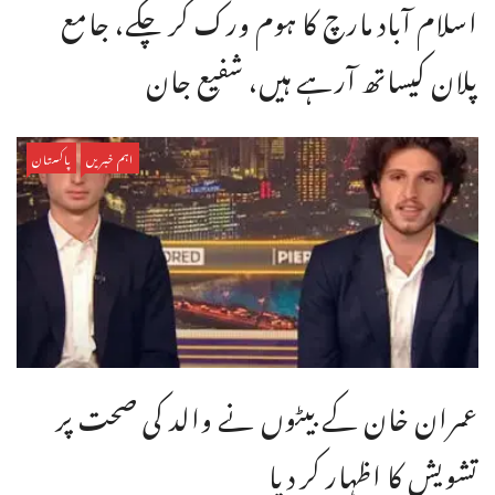
اسلام آباد مارچ کا ہوم ورک کر چکے، جامع
پلان کیساتھ آرہے ہیں، شفیع جان
اہم خبریں
پاکستان
عمران خان کے بیٹوں نے والد کی صحت پر
تشویش کا اظہار کر دیا