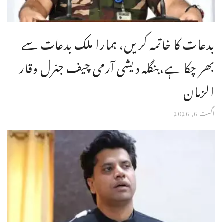
بدعات کا خاتمہ کریں، ہمارا ملک بدعات سے
بھر چکا ہے،بنگله دیشی آرمی چیف جنرل وقار
الزمان
اگست 6, 2026