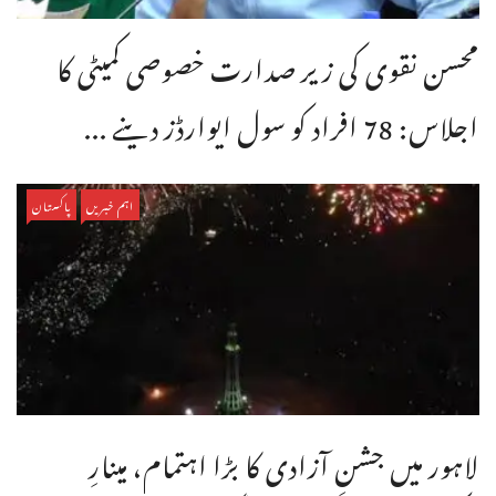
محسن نقوی کی زیر صدارت خصوصی کمیٹی کا
اجلاس: 78 افراد کو سول ایوارڈز دینے ...
اہم خبریں
پاکستان
لاہور میں جشنِ آزادی کا بڑا اہتمام، مینارِ