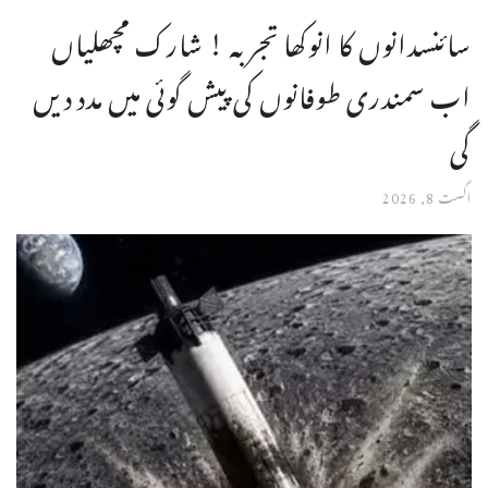
سائنسدانوں کا انوکھا تجربہ ! شارک مچھلیاں
اب سمندری طوفانوں کی پیش گوئی میں مدد دیں
گی
اگست 8, 2026