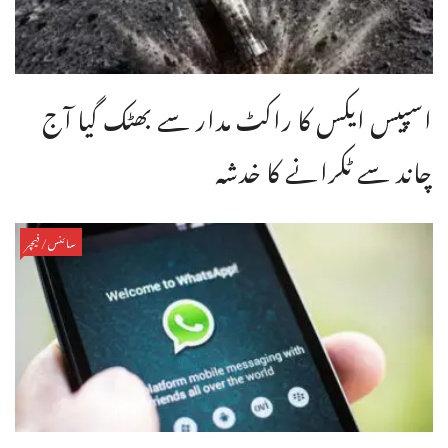
اسپیس ایکس کا راکٹ مدار سے بھٹک گیا آج
چاند سے ٹکرانے کا خدشہ
سائنس/فیچر