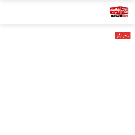
سائنس/فیچر