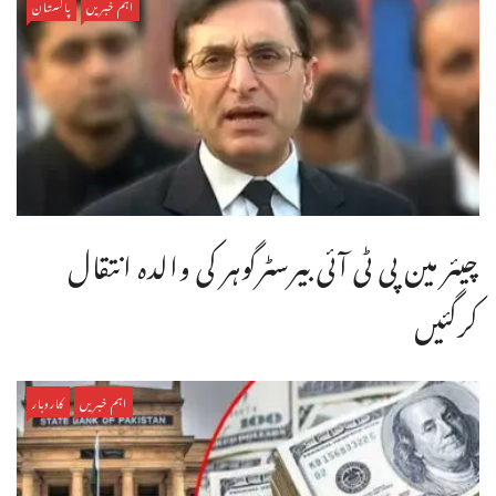
اہم خبریں
پاکستان
چیئر مین پی ٹی آئی بیرسٹرگوہر کی والدہ انتقال
کرگئیں
اہم خبریں
کاروبار