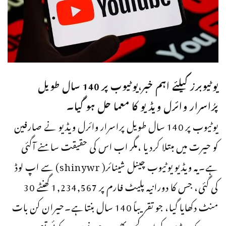
یوٹیوبرز کیلئے اہم خبر،یوٹیوب پر 140 سال طویل
پرُاسرار وائرل ویڈیو کا معما حل ہو گیا۔
یوٹیوب پر 140 سال طویل پراسرار وائرل ویڈیو نے صارفین
کو حیرت میں مبتلا کردیا ،مگر اب اس کی حقیقت سامنے آگئی
ہے۔یہ ویڈیو یوٹیوب چینل شینائر( shinywr) سے اپ لوڈ
کی گئی، جس کا دورانیہ پلیٹ فارم پر 1,234,567 گھنٹے 30
منٹ دکھایا گیا، جو تقریباً 140 سال بنتاہے۔حیران کن بات
یہ ہے کہ ویڈیو کے اندر کچھ بھی موجود نہیں، نہ کوئی تصویر، نہ