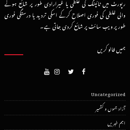
رپورٹ میں ٹائپنگ کی غلطی یا غیرارادی طور پر شائع ہونے
والی غلطی کی فوری اصلاح کرکے اسکی تردید یا درستگی فوری
طور پر ویب سائٹ پر شائع کردی جاتی ہے۔
ہمیں فالو کریں
Uncategorized
آزاد جموں و کشمیر
اہم خبریں