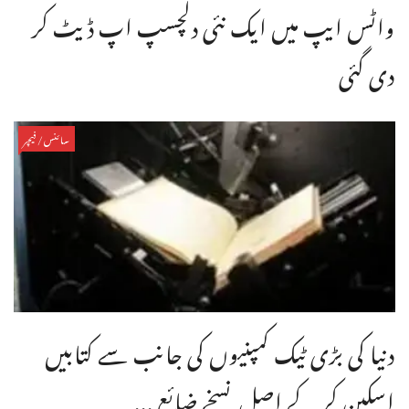
واٹس ایپ میں ایک نئی دلچسپ اپ ڈیٹ کر
دی گئی
سائنس/فیچر
دنیا کی بڑی ٹیک کمپنیوں کی جانب سے کتابیں
اسکین کر کے اصل نسخے ضائع ...