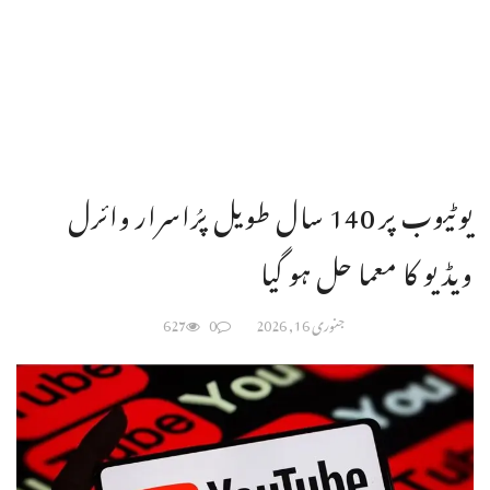
یوٹیوب پر 140 سال طویل پرُاسرار وائرل
ویڈیو کا معما حل ہو گیا
جنوری 16, 2026
0
627