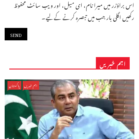
اس براؤزر میں میرا نام، ای میل، اور ویب سائٹ محفوظ
رکھیں اگلی بار جب میں تبصرہ کرنے کےلیے۔
اہم خبریں
اہم خبریں
پاکستان