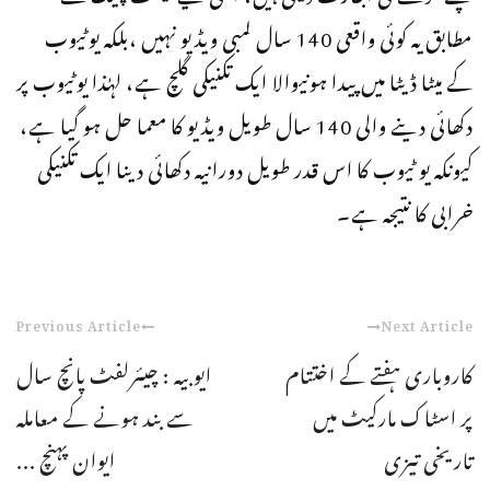
مطابق یہ کوئی واقعی 140 سال لمبی ویڈیو نہیں ،بلکہ یوٹیوب
کے میٹا ڈیٹا میں پیدا ہونیوالا ایک تکنیکی گلچ ہے، لہٰذا یوٹیوب پر
دکھائی دینے والی 140 سال طویل ویڈیو کا معما حل ہو گیا ہے،
کیونکہ یو ٹیوب کا اس قدر طویل دورانیہ دکھائی دینا ایک تکنیکی
خرابی کا نتیجہ ہے۔
Previous Article
Next Article
کاروباری ہفتے کے اختتام
ایوبیہ : چیئرلفٹ پانچ سال
پر اسٹاک مارکیٹ میں
سے بند ہونے کے معاملہ
تاریخی تیزی
ایوان پہنچ ...