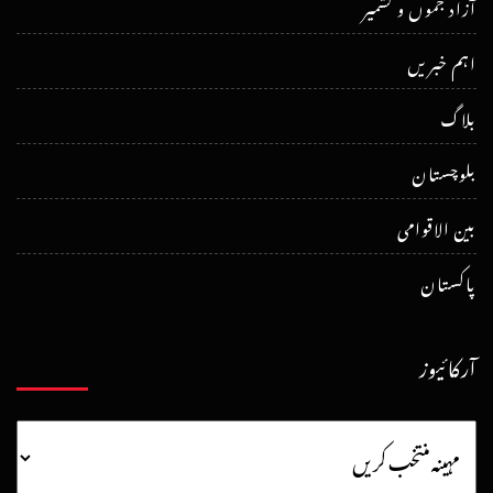
آزاد جموں و کشمیر
اہم خبریں
بلاگ
بلوچستان
بین الاقوامی
پاکستان
آرکائیوز