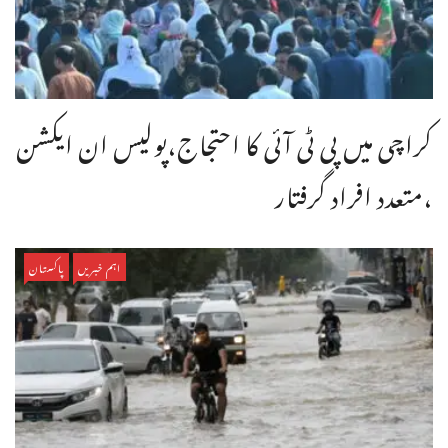
کراچی میں پی ٹی آئی کا احتجاج،پولیس ان ایکشن
،متعدد افراد گرفتار
اہم خبریں
پاکستان