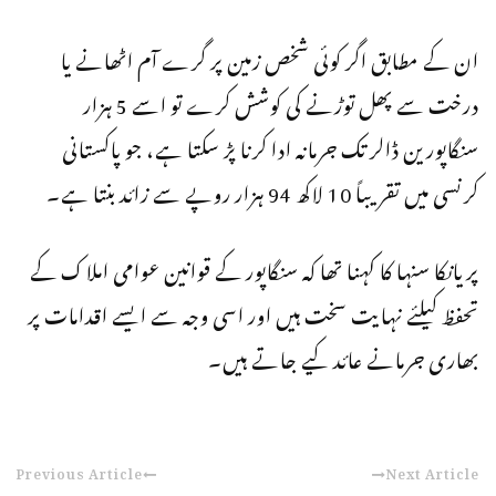
ان کے مطابق اگر کوئی شخص زمین پر گرے آم اٹھانے یا
درخت سے پھل توڑنے کی کوشش کرے تو اسے 5 ہزار
سنگاپورین ڈالر تک جرمانہ ادا کرنا پڑ سکتا ہے، جو پاکستانی
کرنسی میں تقریباً 10 لاکھ 94 ہزار روپے سے زائد بنتا ہے۔
پریانکا سنہا کا کہنا تھا کہ سنگاپور کے قوانین عوامی املاک کے
تحفظ کیلئے نہایت سخت ہیں اور اسی وجہ سے ایسے اقدامات پر
بھاری جرمانے عائد کیے جاتے ہیں۔
Previous Article
Next Article