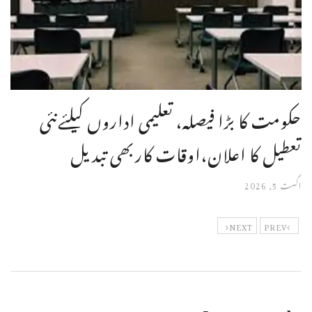
حکومت کا بڑا فیصلہ، تعلیمی اداروں کیلئےنئی
تعطیل کا اعلان،اوقات کاربھی تبدیل
اگست 5, 2026
NEXT
PREV
Leave a reply