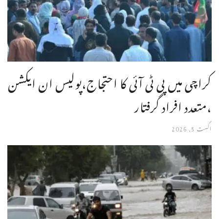
کراچی میں پی ٹی آئی کا احتجاج،پولیس ان ایکشن
،متعدد افراد گرفتار
اگست 5, 2026