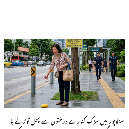
سنگاپور
میں سڑک کنارے درختوں سے پھل توڑنے یا