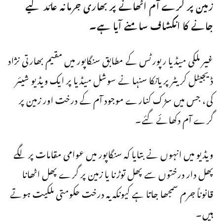
زمین پر گرے آم اٹھانے پر بھاری جرمانہ عائد کیے
جانے کا انکشاف سامنے آیا ہے۔
غیر ملکی میڈیا رپورٹس کے مطابق سنگاپور میں مقیم بھارتی نژاد
ڈیجیٹل کریٹر
پریانکا سنہا
نے سوشل میڈیا پر ایک ویڈیو شیئر
کی، جس میں سڑک کنارے موجود آم کے درخت اور زمین پر
گرے آم دکھائے گئے۔
ویڈیو میں انہوں نے بتایا کہ سنگاپور میں عوامی مقامات پر لگے
پھل دار درختوں سے پھل توڑنا یا زمین پر گرے پھل اٹھانا
قانوناً جرم سمجھا جاتا ہے کیونکہ یہ درخت حکومتی ملکیت ہوتے
ہیں۔