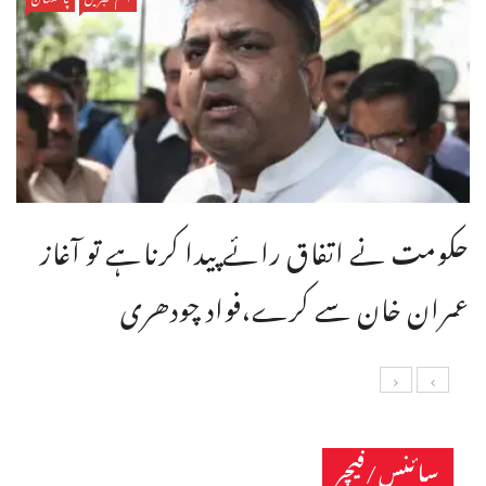
حکومت نے اتفاق رائے پیدا کرناہے تو آغاز
عمران خان سے کرے،فواد چودھری
سائنس/فیچر