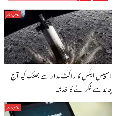
سائنس/فیچر
اسپیس ایکس کا راکٹ مدار سے بھٹک گیا آج
چاند سے ٹکرانے کا خدشہ
سائنس/فیچر