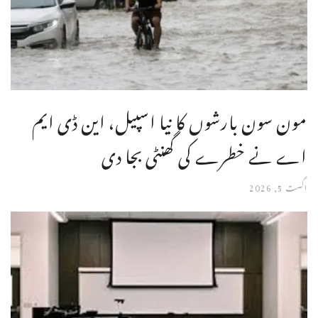
مون سون بارشوں کا نیا اسپیل، این ڈی ایم
اے نے خطرے کی گھنٹی بجا دی
اگست 5, 2026