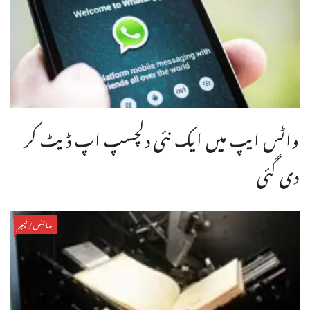
واٹس ایپ میں ایک نئی دلچسپ اپ ڈیٹ کر
دی گئی
سائنس/فیچر