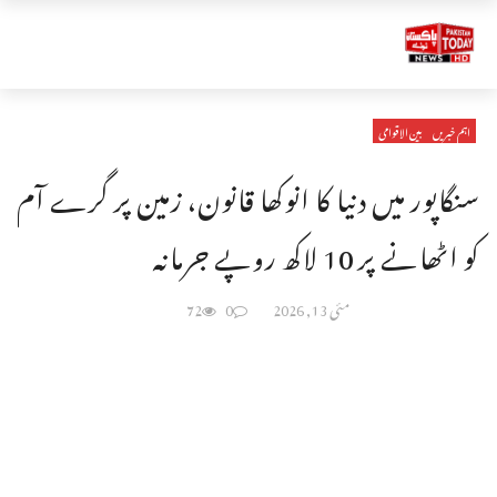
اہم خبریں
بین الاقوامی
سنگاپور میں دنیا کا انوکھا قانون، زمین پر گرے آم
کو اٹھانے پر 10 لاکھ روپے جرمانہ
مئی 13, 2026
0
72