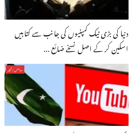
دنیا کی بڑی ٹیک کمپنیوں کی جانب سے کتابیں
اسکین کر کے اصل نسخے ضائع ...
سائنس/فیچر