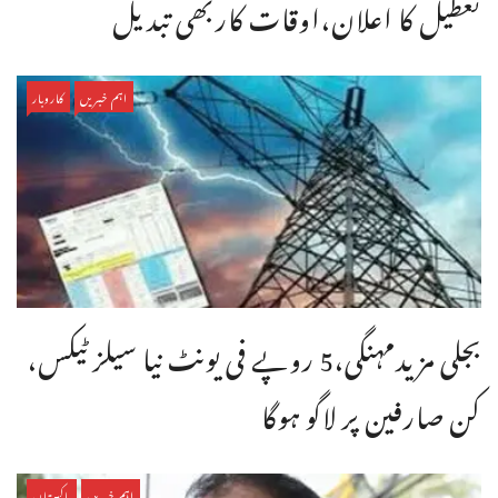
تعطیل کا اعلان،اوقات کاربھی تبدیل
اہم خبریں
کاروبار
بجلی مزیدمہنگی،5 روپے فی یونٹ نیا سیلز ٹیکس،
کن صارفین پر لاگو ہوگا
اہم خبریں
پاکستان