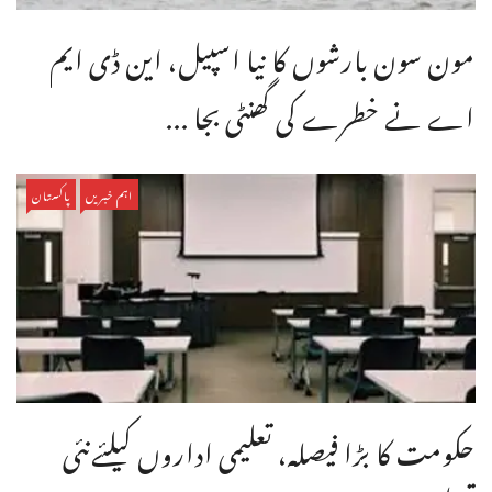
مون سون بارشوں کا نیا اسپیل، این ڈی ایم
اے نے خطرے کی گھنٹی بجا ...
اہم خبریں
پاکستان
حکومت کا بڑا فیصلہ، تعلیمی اداروں کیلئےنئی