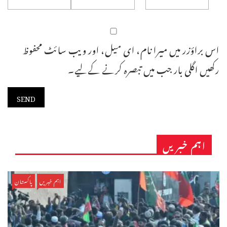
اس براؤزر میں میرا نام، ای میل، اور ویب سائٹ محفوظ
رکھیں اگلی بار جب میں تبصرہ کرنے کےلیے۔
اہم خبریں
اہم خبریں
پاکستان