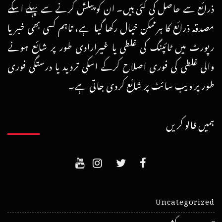
ذرائع سے حاصل کی گئی ہیں۔ ان کو پبلش کرنے سے پہلے اسکے
مصدقہ ذرائع کا ہرممکن خیال رکھا گیا ہے، تاہم کسی بھی خبر یا
رپورٹ میں ٹائپنگ کی غلطی یا غیرارادی طور پر شائع ہونے
والی غلطی کی فوری اصلاح کرکے اسکی تردید یا درستگی فوری
طور پر ویب سائٹ پر شائع کردی جاتی ہے۔
ہمیں فالو کریں
Uncategorized