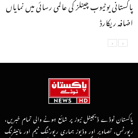
پاکستانی یوٹیوب چینلز کی عالمی رسائی میں نمایاں
اضافہ ریکارڈ
پاکستان ٹوڈے ڈیجیٹل نیوز پر شائع ہونے والی تمام خبریں،
رپورٹس، تصاویر اور وڈیوز ہماری رپورٹنگ ٹیم اور مانیٹرنگ