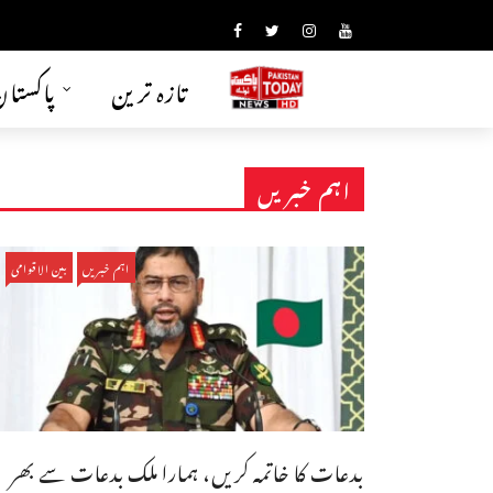
تازہ ترین
پاکستا
اہم خبریں
اہم خبریں
بین الاقوامی
بدعات کا خاتمہ کریں، ہمارا ملک بدعات سے بھر