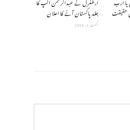
 یا ارب
ارطغرل کے عبدالرحمن الپ کا
ہی حقیقت
جلد پاکستان آنے کا اعلان
اگست 6, 2026