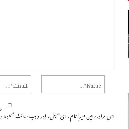
اس براؤزر میں میرا نام، ای میل، اور ویب سائٹ محفوظ رک