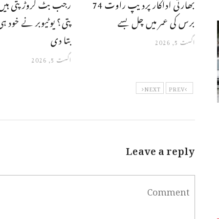
بھارتی اداکار پردیپ راوت 74
رجب بٹ کروڑ پتی ہیں
برس کی عمر میں چل بسے
پتی؟ یوٹیوبر نے خود 
بتا دی
اگست 5, 2026
اگست 5, 2026
NEXT
PREV
Leave a reply