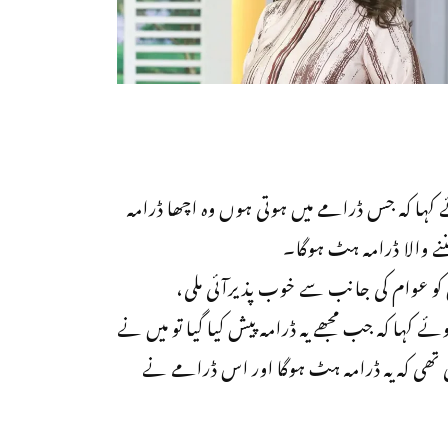
 کہ جس ڈرامے میں ہوتی ہوں وہ اچھا ڈرامہ
ننے والا ڈرامہ ہٹ ہوگا۔
کہا کہ جب مجھے یہ ڈرامہ پیش کیا گیا تو میں نے
تھی کہ یہ ڈرامہ ہٹ ہوگا اور اس ڈرامے نے