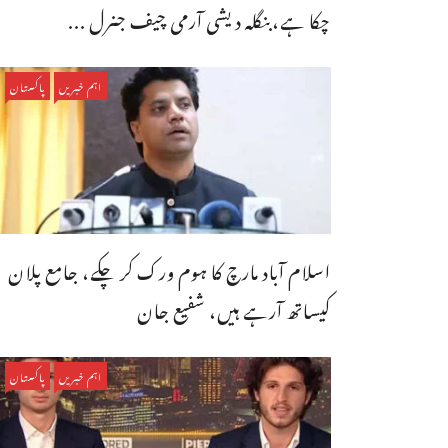
چکا ہے،بنگله دیشی آرمی چیف جنرل ...
اہم خبریں
پاکستان
اسلام آباد مارچ کا ہوم ورک کر چکے، جامع پلان
کیساتھ آرہے ہیں، شفیع جان
اہم خبریں
پاکستان