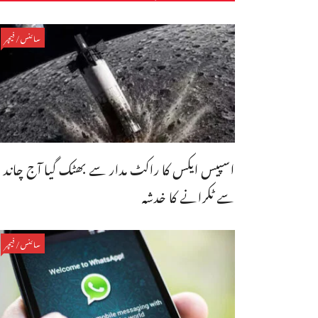
سائنس/فیچر
اسپیس ایکس کا راکٹ مدار سے بھٹک گیا آج چاند
سے ٹکرانے کا خدشہ
سائنس/فیچر