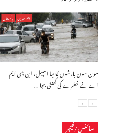
اہم خبریں
پاکستان
مون سون بارشوں کا نیا اسپیل، این ڈی ایم
اے نے خطرے کی گھنٹی بجا ...
سائنس/فیچر