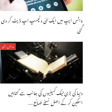
واٹس ایپ میں ایک نئی دلچسپ اپ ڈیٹ کر دی
گئی
سائنس/فیچر
دنیا کی بڑی ٹیک کمپنیوں کی جانب سے کتابیں
اسکین کر کے اصل نسخے ضائع ...