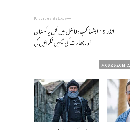
Previous Article
انڈر 19 ایشیا کپ:فائنل میں کل پاکستان
اوربھارت کی ٹیمیں ٹکرائیں گی
MORE FROM C