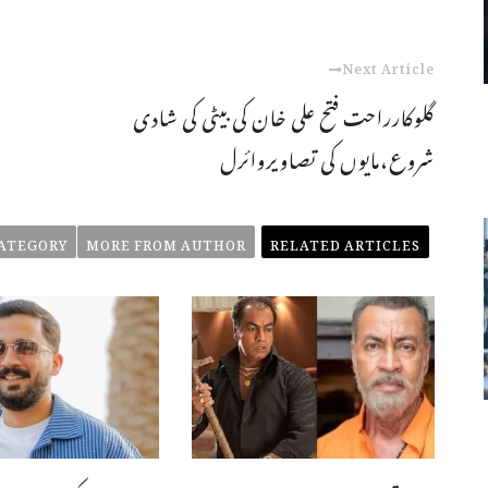
Next Article
گلوکارراحت فتح علی خان کی بیٹی کی شادی
شروع،مایوں کی تصاویروائرل
ATEGORY
MORE FROM AUTHOR
RELATED ARTICLES