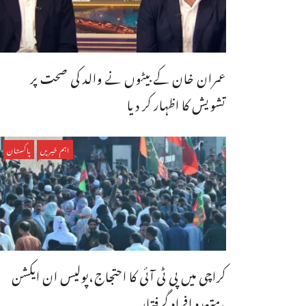
عمران خان کے بیٹوں نے والد کی صحت پر
تشویش کا اظہار کر دیا
اہم خبریں
پاکستان
کراچی میں پی ٹی آئی کا احتجاج،پولیس ان ایکشن
،متعدد افراد گرفتار