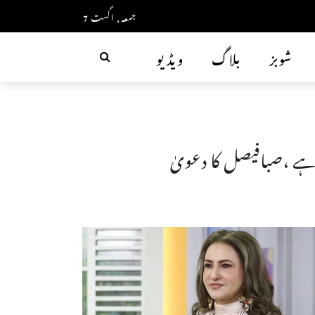
جمعہ, اگست 7
شوبز
بلاگ
ویڈیو
ہے ،صبافیصل کا دعویٰ