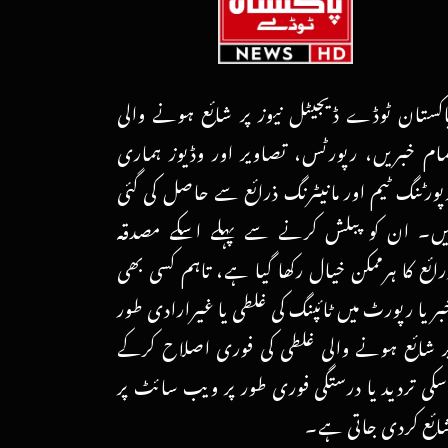
اکستان ٹوڈے ڈیجیٹل نیوز پر شائع ہونے والی
مام خبریں، رپورٹس، تصاویر اور وڈیوز ہماری
پورٹنگ ٹیم اور مانیٹرنگ ذرائع سے حاصل کی گئی
یں۔ ان کو پبلش کرنے سے پہلے اسکے مصدقہ
رائع کا ہرممکن خیال رکھا گیا ہے، تاہم کسی بھی
بر یا رپورٹ میں ٹائپنگ کی غلطی یا غیرارادی طور
ر شائع ہونے والی غلطی کی فوری اصلاح کرکے
سکی تردید یا درستگی فوری طور پر ویب سائٹ پر
ائع کردی جاتی ہے۔