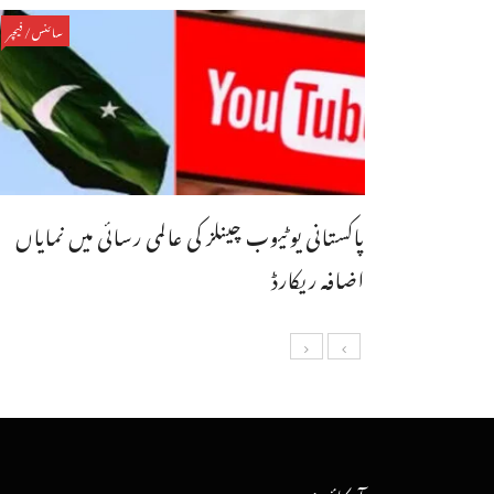
سائنس/فیچر
پاکستانی یوٹیوب چینلز کی عالمی رسائی میں نمایاں
اضافہ ریکارڈ