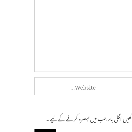
ھیں اگلی بار جب میں تبصرہ کرنے کےلیے۔