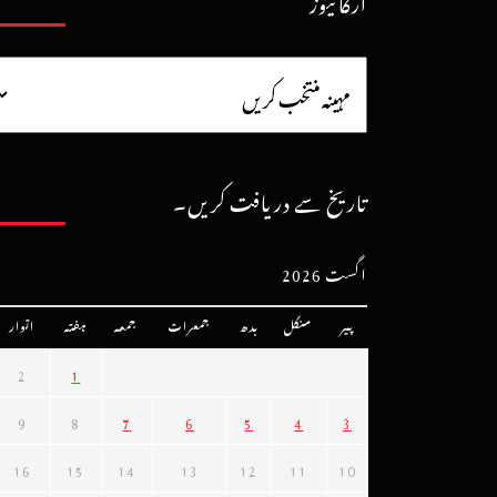
آرکائیوز
تاریخ سے دریافت کریں۔
اگست 2026
پیر
منگل
بدھ
جمعرات
جمعہ
ہفتہ
اتوار
2
1
9
8
7
6
5
4
3
16
15
14
13
12
11
10