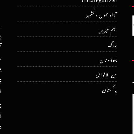
آزاد جموں و کشمیر
اہم خبریں
پ
ت
بلاگ
ر
بلوچستان
ہ
بین الاقوامی
ذ
پاکستان
خ
پ
ا
ش