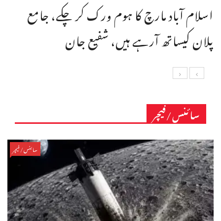
اسلام آباد مارچ کا ہوم ورک کر چکے، جامع
پلان کیساتھ آرہے ہیں، شفیع جان
سائنس/فیچر
سائنس/فیچر