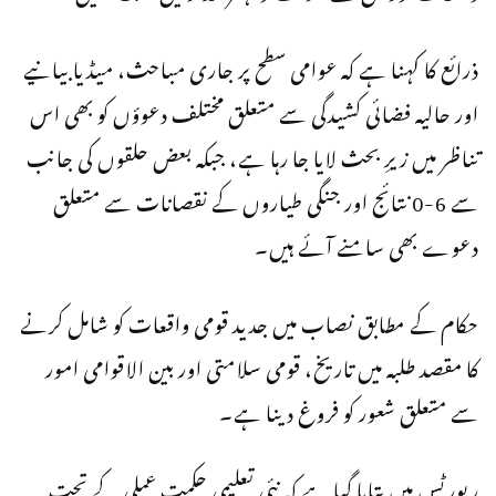
ذرائع کا کہنا ہے کہ عوامی سطح پر جاری مباحث، میڈیا بیانیے
اور حالیہ فضائی کشیدگی سے متعلق مختلف دعوؤں کو بھی اس
تناظر میں زیرِ بحث لایا جا رہا ہے، جبکہ بعض حلقوں کی جانب
سے 6-0 نتائج اور جنگی طیاروں کے نقصانات سے متعلق
دعوے بھی سامنے آئے ہیں۔
حکام کے مطابق نصاب میں جدید قومی واقعات کو شامل کرنے
کا مقصد طلبہ میں تاریخ، قومی سلامتی اور بین الاقوامی امور
سے متعلق شعور کو فروغ دینا ہے۔
رپورٹس میں بتایا گیا ہے کہ نئی تعلیمی حکمتِ عملی کے تحت