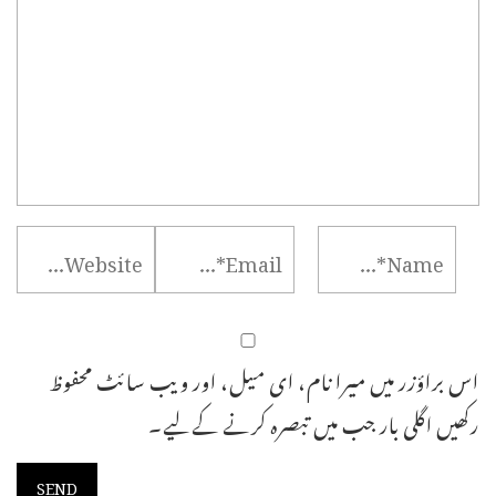
اس براؤزر میں میرا نام، ای میل، اور ویب سائٹ محفوظ
رکھیں اگلی بار جب میں تبصرہ کرنے کےلیے۔