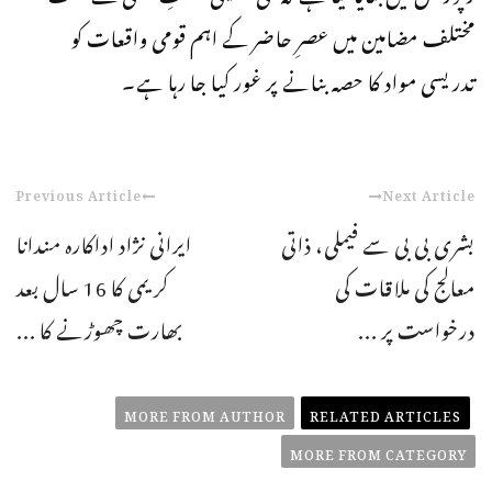
مختلف مضامین میں عصرِ حاضر کے اہم قومی واقعات کو
تدریسی مواد کا حصہ بنانے پر غور کیا جا رہا ہے۔
Previous Article
Next Article
بشری بی بی سے فیملی، ذاتی
ایرانی نژاد اداکارہ مندانا
معالج کی ملاقات کی
کریمی کا 16 سال بعد
درخواست پر ...
بھارت چھوڑنے کا ...
MORE FROM AUTHOR
RELATED ARTICLES
MORE FROM CATEGORY