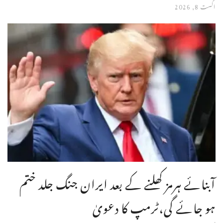
اگست 8, 2026
آبنائے ہرمز کھلنے کے بعد ایران جنگ جلد ختم
ہو جائے گی،ٹرمپ کا دعویٰ