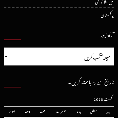
بین الاقوامی
پاکستان
آرکائیوز
تاریخ سے دریافت کریں۔
اگست 2026
پیر
منگل
بدھ
جمعرات
جمعہ
ہفتہ
اتوار