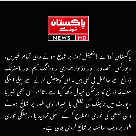
پاکستان ٹوڈے ڈیجیٹل نیوز پر شائع ہونے والی تمام خبریں،
رپورٹس، تصاویر اور وڈیوز ہماری رپورٹنگ ٹیم اور مانیٹرنگ
ذرائع سے حاصل کی گئی ہیں۔ ان کو پبلش کرنے سے پہلے اسکے
مصدقہ ذرائع کا ہرممکن خیال رکھا گیا ہے، تاہم کسی بھی خبر یا
رپورٹ میں ٹائپنگ کی غلطی یا غیرارادی طور پر شائع ہونے
والی غلطی کی فوری اصلاح کرکے اسکی تردید یا درستگی فوری
طور پر ویب سائٹ پر شائع کردی جاتی ہے۔