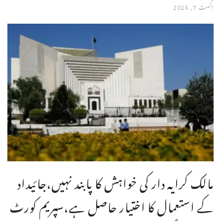
اگست 7, 2026
مالک کرایہ دار کی خواہش کا پابند نہیں،جائیداد
کے استعمال کا اختیار حاصل ہے،سپریم کورٹ