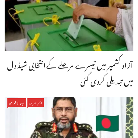
آزاد کشمیر میں تیسرے مرحلے کےانتخابی شیڈول
میں تبدیلی کردی گئی
اہم خبریں
بین الاقوامی