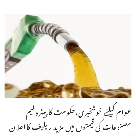
عوام کیلئے خوشخبری،حکومت کا پیٹرولیم
مصنوعات کی قیمتوں میں مزید ریلیف کااعلان