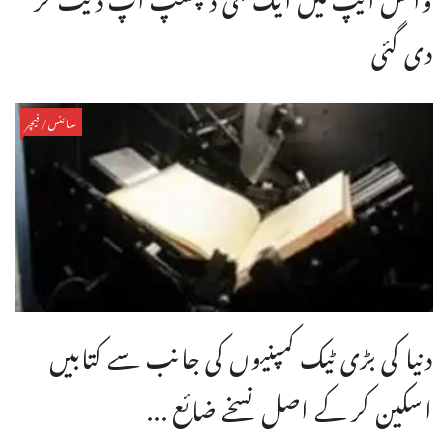
دی گئی
سائنس/فیچر
دنیا کی بڑی ٹیک کمپنیوں کی جانب سے کتابیں
اسکین کر کے اصل نسخے ضائع ...