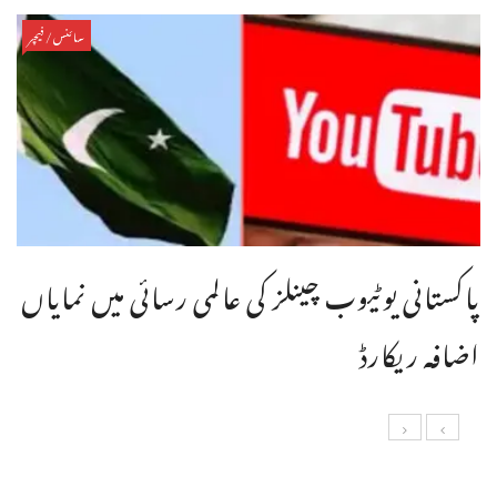
سائنس/فیچر
پاکستانی یوٹیوب چینلز کی عالمی رسائی میں نمایاں
اضافہ ریکارڈ