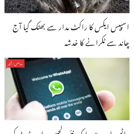
اسپیس ایکس کا راکٹ مدار سے بھٹک گیا آج
چاند سے ٹکرانے کا خدشہ
سائنس/فیچر
واٹس ایپ میں ایک نئی دلچسپ اپ ڈیٹ کر