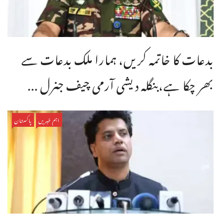
بدعات کا خاتمہ کریں، ہمارا ملک بدعات سے
بھر چکا ہے،بنگله دیشی آرمی چیف جنرل ...
اہم خبریں
پاکستان