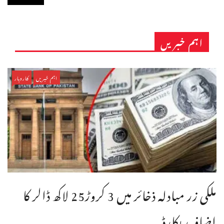
اہم خبریں
اہم خبریں
کاروبار
ملکی زر مبادلہ ذخائر میں 3 کروڑ25 لاکھ ڈالر کا
اضافہ ریکارڈ