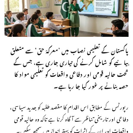
پاکستان کے تعلیمی نصاب میں ’معرکۂ حق‘ سے متعلق
بیانیے کو شامل کرنے کی تیاری جاری ہے، جس کے
تحت حالیہ قومی اور دفاعی واقعات کو تعلیمی مواد کا
حصہ بنانے پر غور کیا جا رہا ہے۔
رپورٹس کے مطابق اس اقدام کا مقصد طلبہ کو جدید سیاسی،
دفاعی اور تاریخی تناظر سے آگاہ کرنا ہے تاکہ وہ حالیہ قومی
واقعات اور ان کے اثرات کو بہتر انداز میں سمجھ سکیں۔