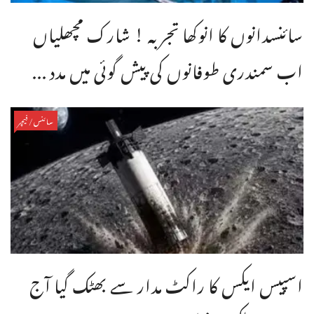
سائنسدانوں کا انوکھا تجربہ ! شارک مچھلیاں
اب سمندری طوفانوں کی پیش گوئی میں مدد ...
سائنس/فیچر
اسپیس ایکس کا راکٹ مدار سے بھٹک گیا آج