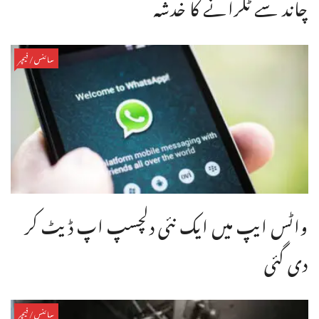
چاند سے ٹکرانے کا خدشہ
سائنس/فیچر
واٹس ایپ میں ایک نئی دلچسپ اپ ڈیٹ کر
دی گئی
سائنس/فیچر