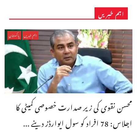
اہم خبریں
اہم خبریں
پاکستان
محسن نقوی کی زیر صدارت خصوصی کمیٹی کا
اجلاس: 78 افراد کو سول ایوارڈز دینے ...