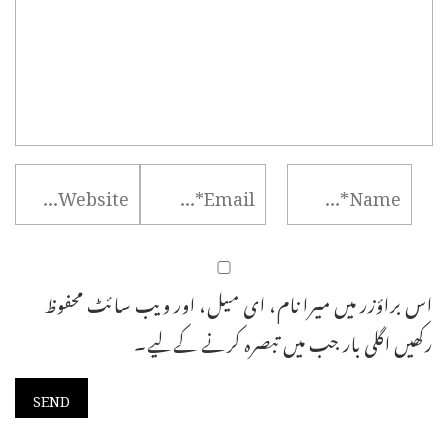
اس براؤزر میں میرا نام، ای میل، اور ویب سائٹ محفوظ
رکھیں اگلی بار جب میں تبصرہ کرنے کےلیے۔