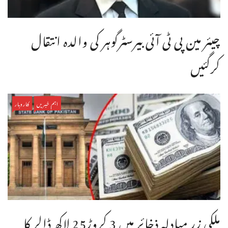
چیئر مین پی ٹی آئی بیرسٹرگوہر کی والدہ انتقال
کرگئیں
اہم خبریں
کاروبار
ملکی زر مبادلہ ذخائر میں 3 کروڑ25 لاکھ ڈالر کا