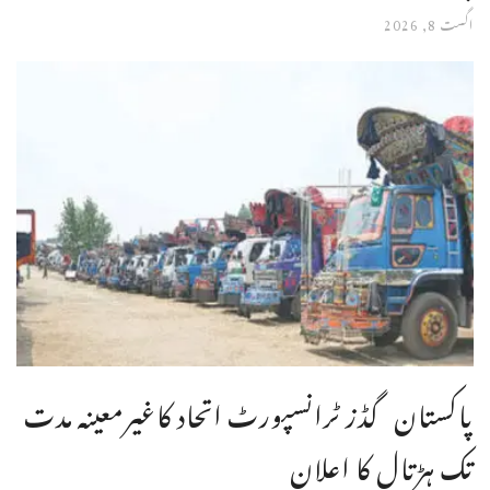
اگست 8, 2026
پاکستان گڈز ٹرانسپورٹ اتحاد کاغیرمعینہ مدت
تک ہڑتال کا اعلان