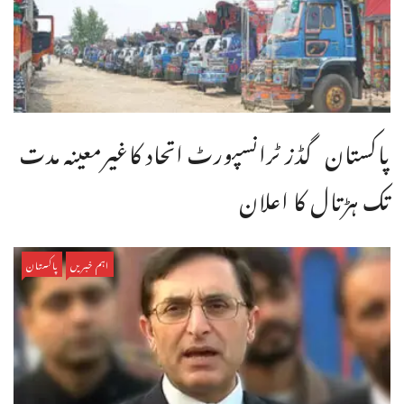
پاکستان گڈز ٹرانسپورٹ اتحاد کاغیرمعینہ مدت
تک ہڑتال کا اعلان
اہم خبریں
پاکستان