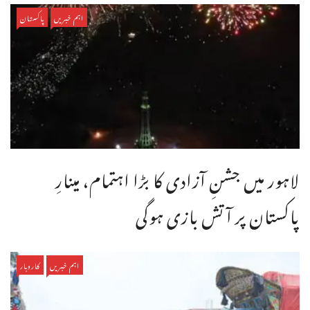
اہم خبریں
پاکستان
لاہور میں جشنِ آزادی کا بڑا اہتمام، مینارِ
پاکستان پر آتش بازی ہوگی
اہم خبریں
کاروبار