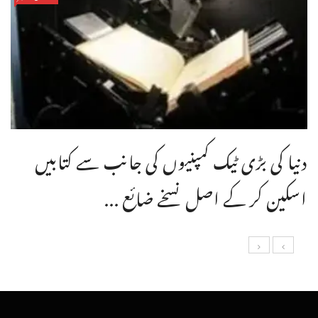
دنیا کی بڑی ٹیک کمپنیوں کی جانب سے کتابیں
اسکین کر کے اصل نسخے ضائع ...