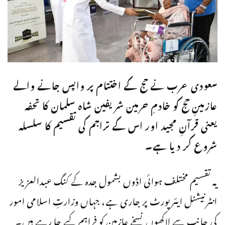
سعودی عرب نے حج کے اختتام پر واپس جانے والے
عازمینِ حج کو خادمِ حرمین شریفین شاہ سلمان کا تحفہ
یعنی قرآنِ مجید اور اس کے تراجم کی تقسیم کا سلسلہ
شروع کر دیا ہے۔
یہ تقسیم مختلف ہوائی اڈوں بشمول جدہ کے کنگ عبدالعزیز
انٹرنیشنل ایئرپورٹ پر جاری ہے، جہاں وزارتِ اسلامی امور
کی جانب سے لاکھوں نسخے عازمین کو فراہم کیے جا رہے ہیں۔