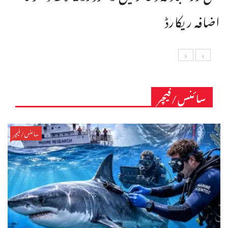
اضافہ ریکارڈ
سائنس/فیچر
سائنس/فیچر