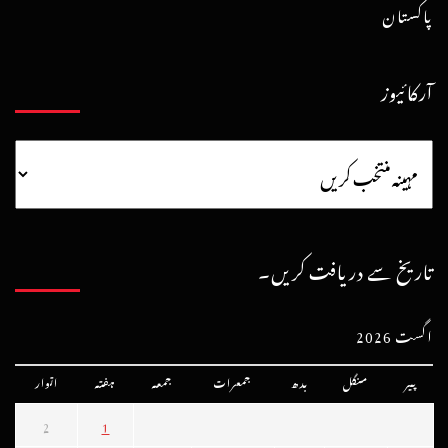
پاکستان
آرکائیوز
تاریخ سے دریافت کریں۔
اگست 2026
پیر
منگل
بدھ
جمعرات
جمعہ
ہفتہ
اتوار
2
1