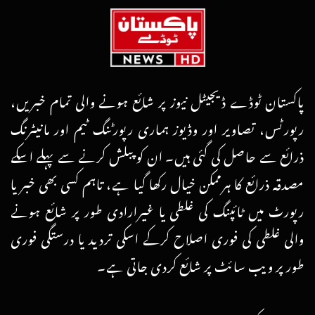
پاکستان ٹوڈے ڈیجیٹل نیوز پر شائع ہونے والی تمام خبریں،
رپورٹس، تصاویر اور وڈیوز ہماری رپورٹنگ ٹیم اور مانیٹرنگ
ذرائع سے حاصل کی گئی ہیں۔ ان کو پبلش کرنے سے پہلے اسکے
مصدقہ ذرائع کا ہرممکن خیال رکھا گیا ہے، تاہم کسی بھی خبر یا
رپورٹ میں ٹائپنگ کی غلطی یا غیرارادی طور پر شائع ہونے
والی غلطی کی فوری اصلاح کرکے اسکی تردید یا درستگی فوری
طور پر ویب سائٹ پر شائع کردی جاتی ہے۔