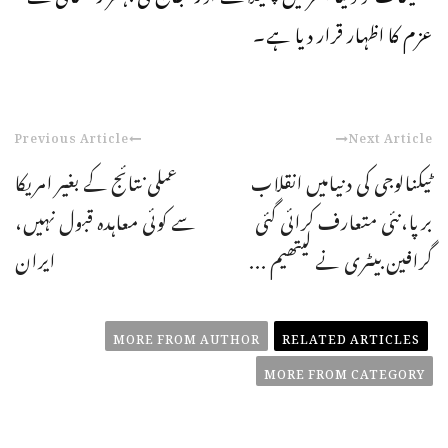
عزم کا اظہار قرار دیا ہے۔
Previous Article
Next Article
ٹیکنالوجی کی دنیامیں انقلاب
عملی نتائج کے بغیر امریکا
برپا،نئی متعارف کرائی گئی
سے کوئی معاہدہ قبول نہیں،
گرافین بیٹری نے لیتھیم ...
ایران
MORE FROM AUTHOR
RELATED ARTICLES
MORE FROM CATEGORY