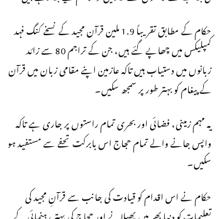
حکام کے مطابق تقریباً 1.9 ملین قرآن مجید کے نسخے کنگ فہد
کمپلیکس میں چھاپے گئے ہیں، جن کے تراجم 80 سے زائد
زبانوں میں دستیاب ہیں تاکہ عازمین اپنے مقامی زبان میں قرآن
کے پیغام کو بہتر طور پر سمجھ سکیں۔
یہ مہم زمینی، فضائی اور بحری تمام راستوں پر جاری ہے تاکہ
واپس جانے والے تمام حجاج اس بابرکت تحفے سے مستفید ہو
سکیں۔
حکام نے اس اقدام کو قیادت کی جانب سے قرآنِ مجید کی
تعلیمات کو دنیا بھر میں پھیلانے اور حجاج کی بہتر رہنمائی کے