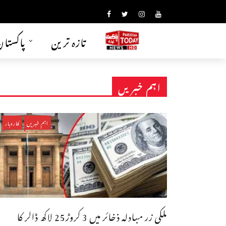
تازہ ترین
پاکستا
اہم خبریں
اہم خبریں
کاروبار
ملکی زر مبادلہ ذخائر میں 3 کروڑ25 لاکھ ڈالر کا