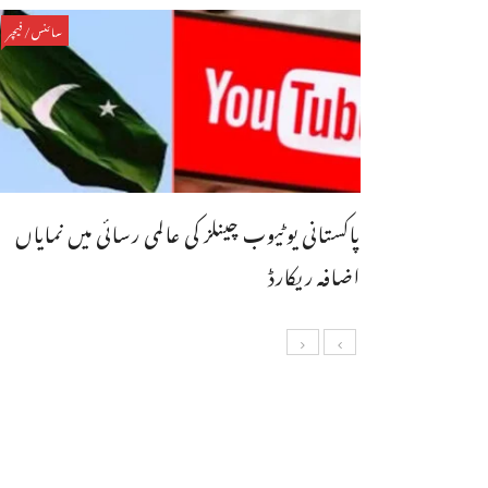
سائنس/فیچر
پاکستانی یوٹیوب چینلز کی عالمی رسائی میں نمایاں
اضافہ ریکارڈ