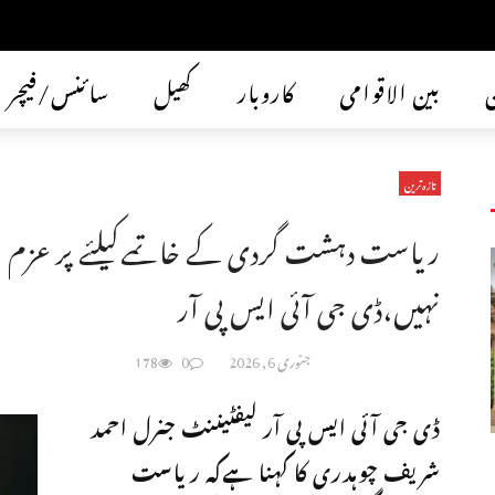
ن
بین الاقوامی
کاروبار
کھیل
سائنس/فیچر
تازہ ترین
ریاست دہشت گردی کے خاتمےکیلئے پر عزم ہے
نہیں،ڈی جی آئی ایس پی آر
جنوری 6, 2026
0
178
ڈی جی آئی ایس پی آر لیفٹیننٹ جنرل احمد
شریف چوہدری کا کہنا ہےکہ ریاست