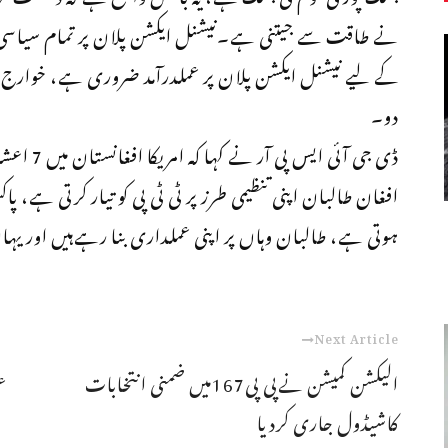
نے طاقت سے جیتنی ہے۔نیشنل ایکشن پلان پر تمام سیاسی
کے لیے نیشنل ایکشن پلان پر عملدرآمد ضروری ہے، خوارج ک
دو۔
افغان طالبان اپنی تنظیمی طرز پر ٹی ٹی پی کو تیار کرتی ہے،
ہوتی ہے، طالبان وہاں پر اپنی عملداری بنا رہےہیں اور ی
Next Article
الیکشن کمیشن نےپی پی167میں ضمنی انتخابات
ع
کاشیڈول جاری کردیا