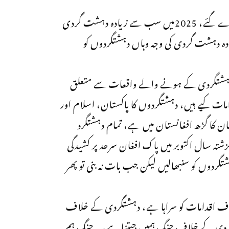
ترجمان پاک فوج کاکہناتھاکہ گزشتہ سال 2597 دہشتگرد مارے گئے، 2025میں سب سے زیادہ دہشت گردی
ادہ دہشت گردی کی وجہ وہاں دہشتگردوں کو
 دہشتگردی کے ہونے والے واقعات سے متعلق
مات کیے ہیں، دہشتگردوں کا پاکستان، اسلام اور
ان کا گڑھ افغانستان میں ہے، تمام دہشتگرد
شتہ سال اکتوبر میں پاک افغان سرحد پر کشیدگی
شتگردوں کو سنبھالیں لیکن جب بات نہ بنی تو پھر
لاف اقدامات کو سراہا ہے، دہشتگردی کے خلاف
ردی کے خلاف جنگ ہمیں جیتنا ہے، یہ جنگ ہم