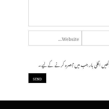
ھیں اگلی بار جب میں تبصرہ کرنے کےلیے۔