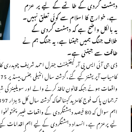
دہشت گردی کے خاتمے کے لیے پر عزم
ہے، خوارج کا اسلام سے کوئی تعلق نہیں۔
یہ بالکل واضح ہے کہ دہشت گردی کے
خلاف جنگ ہمیں جیتنا ہے، یہ جنگ ہم نے
طاقت سے جیتنی ہے۔
واقعات ہوئے جبکہ قانون نافذ کرنے والے اور سویلینز کی شہادتوں کی
اہم سوال کہ 80 فیصد دہشتگردی کے واقعات خیبر 
لیے پرعزم ہے، انسداد دہشتگردی کے لیے اہم اقدامات کی