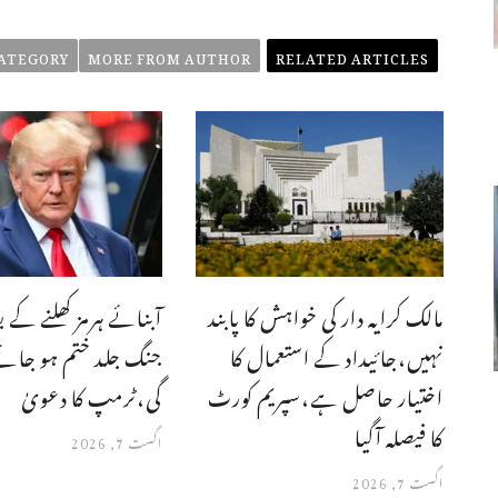
ATEGORY
MORE FROM AUTHOR
RELATED ARTICLES
مالک کرایہ دار کی خواہش کا پابند
آبنائے ہرمز کھلنے کے 
نہیں،جائیداد کے استعمال کا
جنگ جلد ختم ہو جائ
اختیار حاصل ہے،سپریم کورٹ
گی،ٹرمپ کا دعویٰ
کا فیصلہ آگیا
اگست 7, 2026
اگست 7, 2026