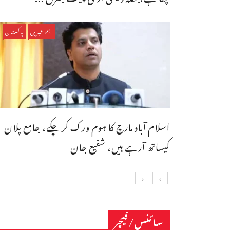
اہم خبریں
پاکستان
اسلام آباد مارچ کا ہوم ورک کر چکے، جامع پلان
کیساتھ آرہے ہیں، شفیع جان
سائنس/فیچر