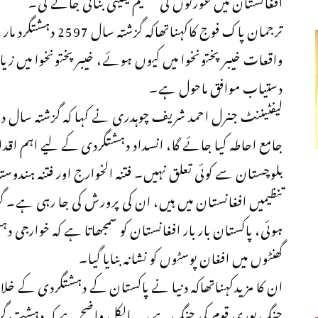
افغانستان میں عورتوں کی تعلیم یقینی بنائی جائے گی۔
واقعات خیبر پختونخوا میں کیوں ہوئے، خیبرپختونخوا میں زی
دستیاب موافق ماحول ہے۔
لیفٹیننٹ جنرل احمد شریف چوہدری نے کہا کہ گزشتہ سال
جامع احاطہ کیا جائے گا، انسداد دہشتگردی کے لیے اہم اقدا
بلوچستان سے کوئی تعلق نہیں۔ فتنہ الخوارج اور فتنہ ہندوست
تنظیمیں افغانستان میں ہیں، ان کی پرورش کی جا رہی ہے۔ گز
ہوئی، پاکستان بار بار افغانستان کو سمجھاتا ہے کہ خوارجی دہ
گھنٹوں میں افغان پوسٹوں کو نشانہ بنایا گیا۔
ان کا مزیدکہناتھاکہ دنیا نے پاکستان کے دہشتگردی کے خ
جنگ پوری قوم کی جنگ ہے، یہ بالکل واضح ہے کہ دہشت گ