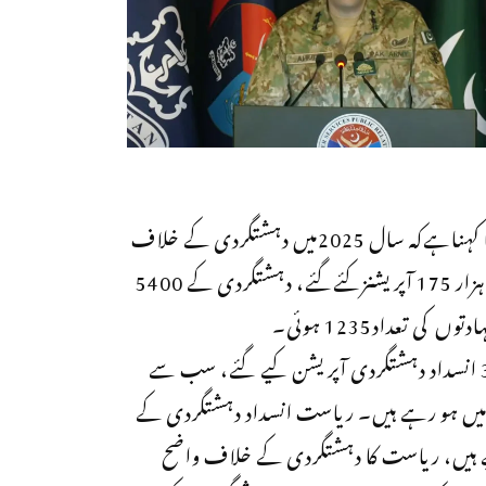
ڈی جی آئی ایس پی آر لیفٹیننٹ جنرل احمد شریف چوہدری کا کہناہےکہ سال 2025میں دہشتگردی کے خلاف
کامیاب آپریشنز کیے گئے،گزشتہ سال انٹیلی جنس بیسڈ پر 75 ہزار 175 آپریشنزکئےگئے، دہشتگردی کے 5400
 تعداد1235 ہوئی۔
ترجمان پاک فوج کامزیدکہناتھاکہ گزشتہ سال کل 5 ہزار 397 انسداد دہشتگردی آپریشن کیے گئے، سب سے
پختونخوا میں ہو رہے ہیں۔ ریاست انسداد دہشتگردی کے
ے ہیں، ریاست کا دہشتگردی کے خلاف واضح