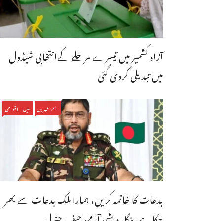
آزاد کشمیر میں تیسرے مرحلے کےانتخابی شیڈول
میں تبدیلی کردی گئی
اہم خبریں
بین الاقوامی
بدعات کا خاتمہ کریں، ہمارا ملک بدعات سے بھر
چکا ہے،بنگله دیشی آرمی چیف جنرل ...