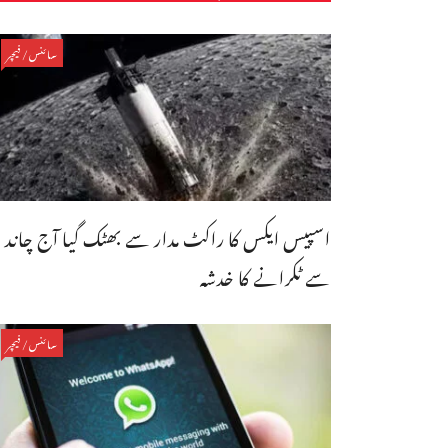
سائنس/فیچر
اسپیس ایکس کا راکٹ مدار سے بھٹک گیا آج چاند
سے ٹکرانے کا خدشہ
سائنس/فیچر