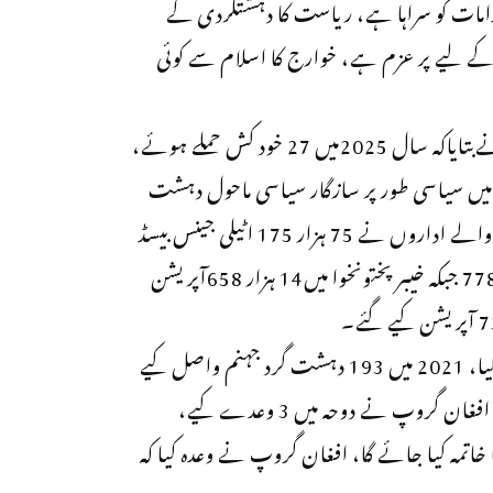
مات کو سراہا ہے، ریاست کا دہشتگردی کے
یے پر عزم ہے، خوارج کا اسلام سے کوئی
ڈی جی آئی ایس پی آر لیفٹیننٹ جنرل احمد شریف چوہدری نےبتایاکہ سال 2025میں 27 خود کش حملے ہوئے،
ئے، کے پی میں سیاسی طور پر سازگار سیاسی ماحول دہشت
گردی کیلئے فراہم کیا جاتا ہے۔ گزشتہ سال قانون نافذ کرنے والے اداروں نے 75 ہزار 175 اٹیلی جینس بیسڈ
آپریشن کیے، جن میں سب سےزیادہ بلوچستان میں 58 ہزار 778 جبکہ خیبر پختونخوا میں14 ہزار 658آپریشن
اُنہوں نےبتایاکہ دہشتگردی نے 2021 میں سر اٹھانا شروع کیا، 2021 میں 193 دہشت گرد جہنم واصل کیے
گئے، 2021 میں افغانستان میں تبدیلی آئی، دوحہ معاہدہ ہوا، افغان گروپ نے دوحہ میں 3 وعدے کیے،
اتمہ کیا جائے گا، افغان گروپ نے وعدہ کیا کہ