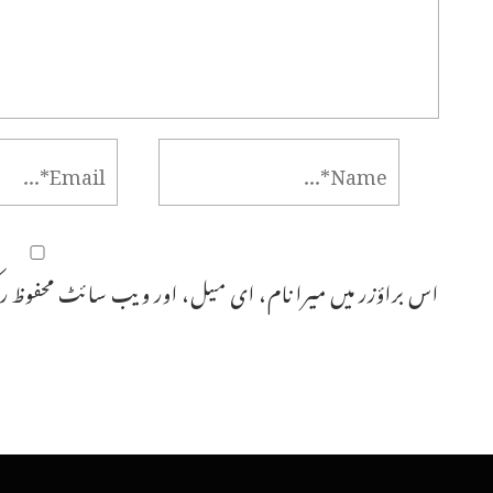
اس براؤزر میں میرا نام، ای میل، اور ویب سائٹ محفوظ رک