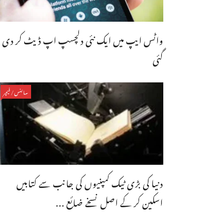
واٹس ایپ میں ایک نئی دلچسپ اپ ڈیٹ کر دی
گئی
سائنس/فیچر
دنیا کی بڑی ٹیک کمپنیوں کی جانب سے کتابیں
اسکین کر کے اصل نسخے ضائع ...