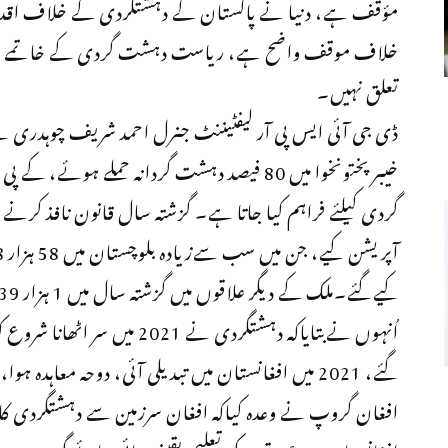
مؤقف ہے، دنیا نے پاکستان کے دہشتگردی کے خلاف اقدا
خلاف موقف واضح ہے، ریاست دہشت گردی کے خاتمے کے ل
تعلق نہیں۔
خیبرپختونخوا میں 80 فیصد دہشت گردانہ حملے ہو
کیےگئے۔ملک کے دیگر علاقوں میں گزشتہ سال میں 1 ہزار 739 آپریشن کیے گئے۔
افغان گروپ نے وعدہ کیاکہ افغان سرزمین سے دہشتگردی کا خ