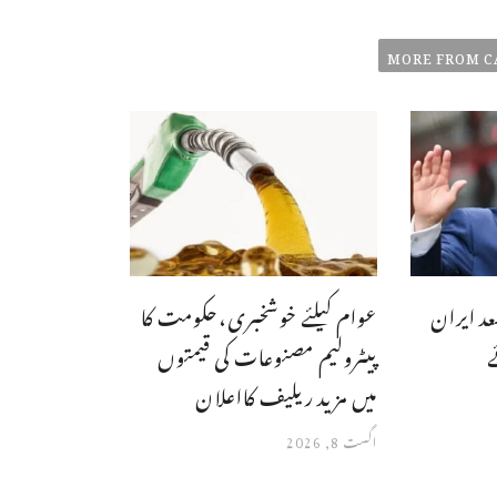
MORE FROM C
بعد ایران
عوام کیلئے خوشخبری،حکومت کا
ے
پیٹرولیم مصنوعات کی قیمتوں
میں مزید ریلیف کااعلان
اگست 8, 2026