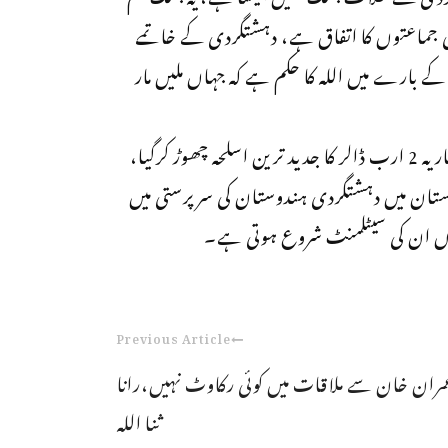
 جماعتوں کا اتفاق ہے، دہشتگردی کے خاتمے
ے بارے میں اللہ کا حکم ہے کہ جہاں ملیں مار
ڈی جی آئی ایس پی آر نے کہا کہ امریکا افغانستان میں 7 اعشاریہ 2 ارب ڈالر کا جدید ترین اسلحہ چھوڑ کرگیا،
 پاکستان میں دہشتگردی ہندوستان کی سرپرستی میں
ہاں ان کی سیٹلمنٹ شروع ہوتی ہے۔
Previous Article
مران خان سے ملاقات میں کوئی رکاوٹ نہیں،رانا
ثنا اللہ