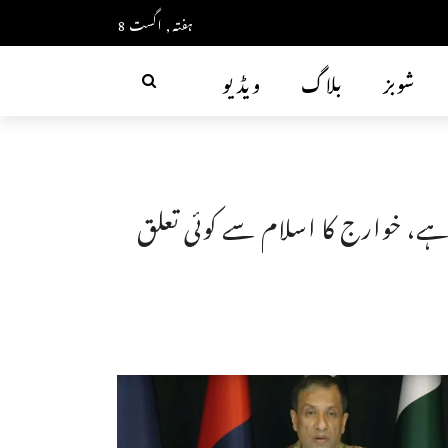
ہفتہ, اگست 8
شوبز
بلاگ
ویڈیو
، خوارج کا اسلام سے کوئی تعلق