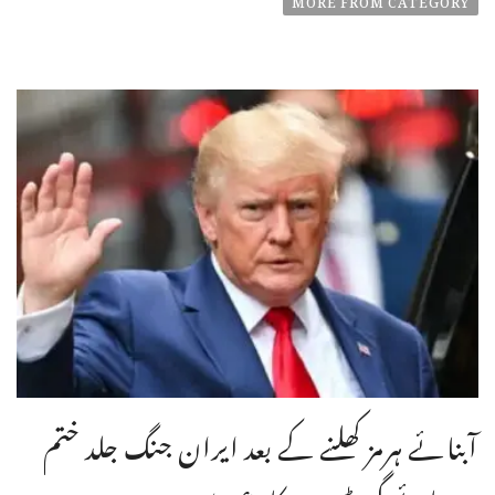
آبنائے ہرمز کھلنے کے بعد ایران جنگ جلد ختم
ہو جائے گی،ٹرمپ کا دعویٰ