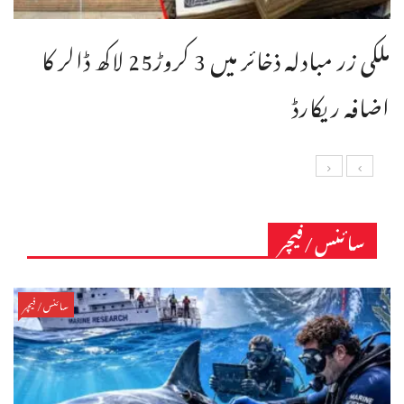
ملکی زر مبادلہ ذخائر میں 3 کروڑ25 لاکھ ڈالر کا
اضافہ ریکارڈ
سائنس/فیچر
سائنس/فیچر