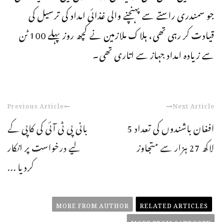
جو سمندری راستے سے پہنچنے والی غذائی امداد کی ترسیل کی
قیادت کر رہی تھی، ہلاک ملازمین نے کچھ روز پہلے 100 ٹن
سے زیادہ امداد جہاز سے اتاری تھی۔
Previous Article
Next Article
افغان باشندوں کی تعداد 5
بانی پی ٹی آئی کی کاپی کے
لاکھ 27 ہزار سے متجاوز
لیے درخواست پر انکار
کردیا ...
MORE FROM AUTHOR
RELATED ARTICLES
MORE FROM CATEGORY