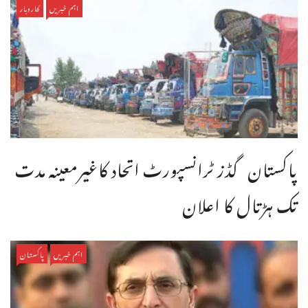
اہم خبریں
کاروبار
پاکستان گڈز ٹرانسپورٹ اتحاد کاغیرمعینہ مدت
تک ہڑتال کا اعلان
اہم خبریں
پاکستان