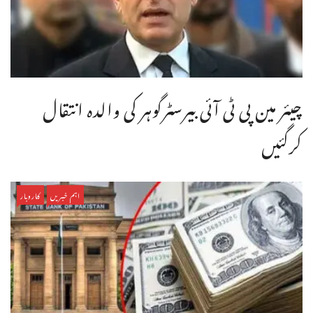
چیئر مین پی ٹی آئی بیرسٹرگوہر کی والدہ انتقال
کرگئیں
اہم خبریں
کاروبار