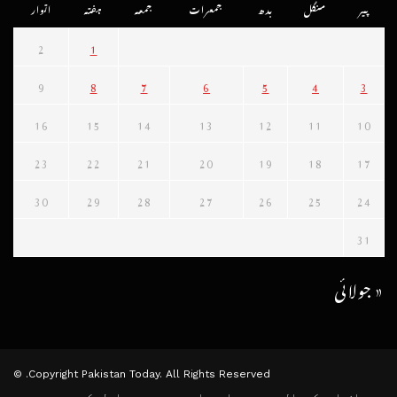
پیر
منگل
بدھ
جمعرات
جمعہ
ہفتہ
اتوار
2
1
9
8
7
6
5
4
3
16
15
14
13
12
11
10
23
22
21
20
19
18
17
30
29
28
27
26
25
24
31
« جولائی
Copyright Pakistan Today. All Rights Reserved. ©