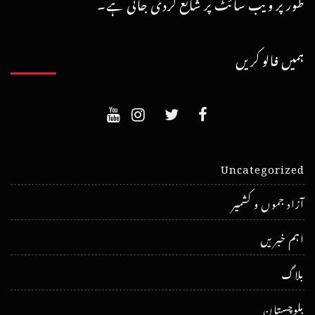
طور پر ویب سائٹ پر شائع کردی جاتی ہے۔
ہمیں فالو کریں
Uncategorized
آزاد جموں و کشمیر
اہم خبریں
بلاگ
بلوچستان