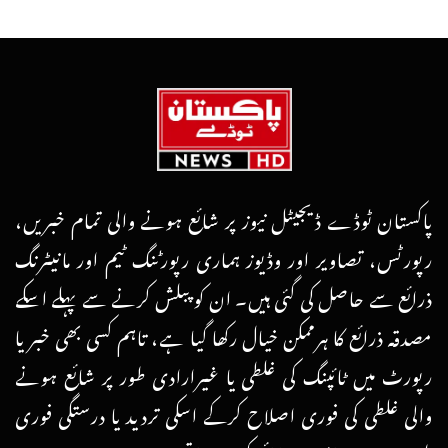
پاکستان ٹوڈے ڈیجیٹل نیوز پر شائع ہونے والی تمام خبریں،
رپورٹس، تصاویر اور وڈیوز ہماری رپورٹنگ ٹیم اور مانیٹرنگ
ذرائع سے حاصل کی گئی ہیں۔ ان کو پبلش کرنے سے پہلے اسکے
مصدقہ ذرائع کا ہرممکن خیال رکھا گیا ہے، تاہم کسی بھی خبر یا
رپورٹ میں ٹائپنگ کی غلطی یا غیرارادی طور پر شائع ہونے
والی غلطی کی فوری اصلاح کرکے اسکی تردید یا درستگی فوری