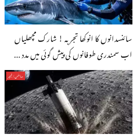
سائنسدانوں کا انوکھا تجربہ ! شارک مچھلیاں
اب سمندری طوفانوں کی پیش گوئی میں مدد ...
سائنس/فیچر