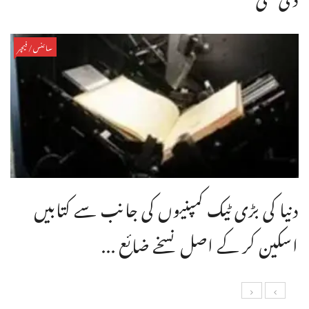
سائنس/فیچر
دنیا کی بڑی ٹیک کمپنیوں کی جانب سے کتابیں
اسکین کر کے اصل نسخے ضائع ...