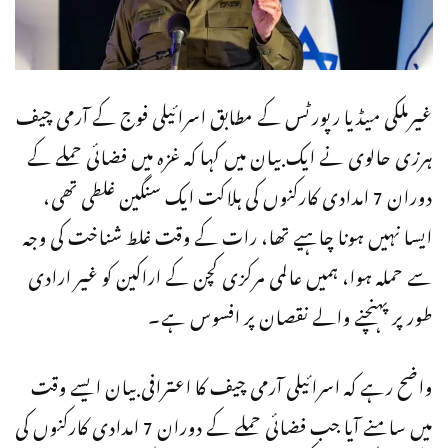
غیرملکی میڈیا رپورٹس کے مطابق اسرائیلی فوج کے آرمی چیف
ہرزی حالوی نے ایک بیان میں کہا کہ غزہ میں فضائی حملے کے
دوران 7 امدادی کارکنوں کی ہلاکت ایک سنگین غلطی تھی،
ایسا نہیں ہونا چاہیے تھا، رات کے وقت غلط شناخت کی وجہ
سے حملہ ہوا، ہمیں عالمی مرکزی کچن کے اراکین کو غیر ارادی
طور پر پہنچنے والے نقصان پر افسوس ہے۔
واضح رہے کہ اسرائیلی آرمی چیف کا اعترافی بیان ایسے وقت
میں سامنے آیا جب فضائی حملے کے دوران 7 امدادی کارکنوں کی