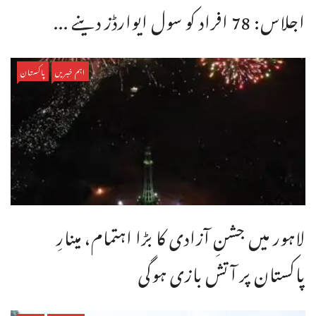
اجلاس: 78 افراد کو سول ایوارڈز دینے ...
اہم خبریں
پاکستان
لاہور میں جشنِ آزادی کا بڑا اہتمام، مینارِ
پاکستان پر آتش بازی ہوگی