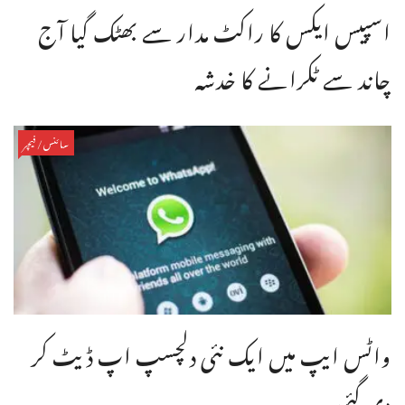
اسپیس ایکس کا راکٹ مدار سے بھٹک گیا آج
چاند سے ٹکرانے کا خدشہ
سائنس/فیچر
واٹس ایپ میں ایک نئی دلچسپ اپ ڈیٹ کر
دی گئی