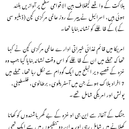
ہلاکت کے واقعے کیخلاف بین الاقوامی سطح پر آوازیں بلند
ہوئی ہیں، اسرائیل نے پیر کے روز عالمی مرکزی کچن (ڈبلیو سی
کے) کے قافلے کو نشانہ بنایا تھا۔
امریکا میں قائم غذائی خیراتی ادارے عالمی مرکزی کچن نے کہا
تھا کہ حملے میں ان کے قافلے کو اس وقت نشانہ بنایا گیا جب وہ
غزہ کے قصبے دیر البلح میں ایک گودام سے نکل رہا تھا، حملے میں
7 افراد ہلاک ہوئے جن میں آسٹریلوی، برطانوی، فلسطینی،
پولش اور امریکی شامل تھے۔
جنگ کے آغاز سے این جی او غزہ کے بے گھر باشندوں کو کھانا
کھلانے میں شامل رہی اور یہ ان دو تنظیموں میں سے ایک تھی