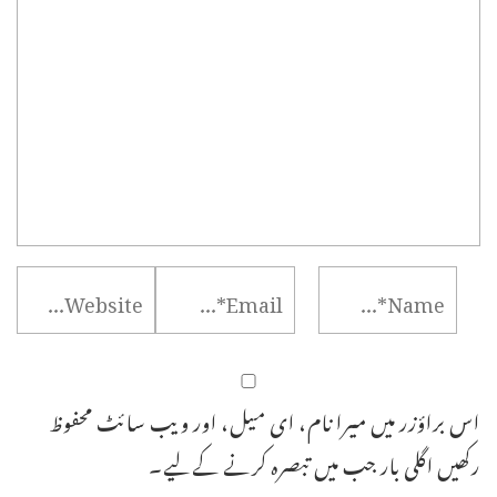
اس براؤزر میں میرا نام، ای میل، اور ویب سائٹ محفوظ
رکھیں اگلی بار جب میں تبصرہ کرنے کےلیے۔