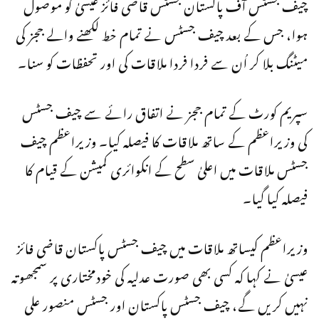
چیف جسٹس آف پاکستان جسٹس قاضی فائز عیسیٰ کو موصول
ہوا، جس کے بعد چیف جسٹس نے تمام خط لکھنے والے ججز کی
میٹنگ بلا کر اُن سے فردا فردا ملاقات کی اور تحفظات کو سنا۔
سپریم کورٹ کے تمام ججز نے اتفاق رائے سے چیف جسٹس
کی وزیراعظم کے ساتھ ملاقات کا فیصلہ کیا۔ وزیراعظم چیف
جسٹس ملاقات میں اعلیٰ سطح کے انکوائری کمیشن کے قیام کا
فیصلہ کیا گیا۔
وزیراعظم کیساتھ ملاقات میں چیف جسٹس پاکستان قاضی فائز
عیسیٰ نے کہا کہ کسی بھی صورت عدلیہ کی خودمختاری پر سمجھوتہ
نہیں کریں گے، چیف جسٹس پاکستان اور جسٹس منصور علی