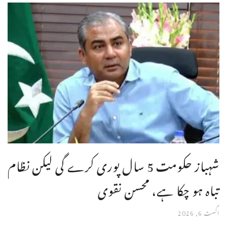
شہباز حکومت 5 سال پوری کرے گی لیکن نظام
تباہ ہو چکا ہے، محسن نقوی
اگست 6, 2026