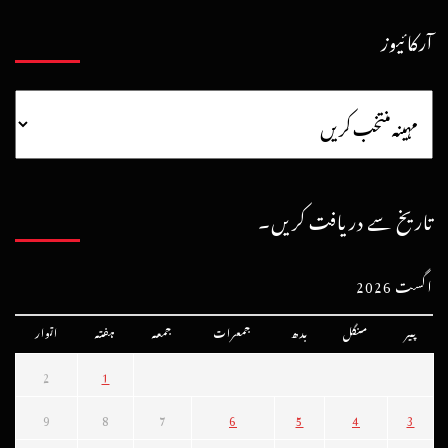
آرکائیوز
تاریخ سے دریافت کریں۔
اگست 2026
پیر
منگل
بدھ
جمعرات
جمعہ
ہفتہ
اتوار
2
1
9
8
7
6
5
4
3