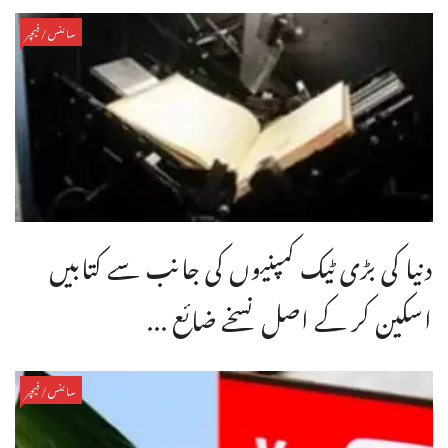
سائنس/فیچر
دنیا کی بڑی ٹیک کمپنیوں کی جانب سے کتابیں
اسکین کر کے اصل نسخے ضائع ...
سائنس/فیچر