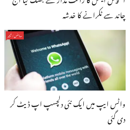
چاند سے ٹکرانے کا خدشہ
سائنس/فیچر
واٹس ایپ میں ایک نئی دلچسپ اپ ڈیٹ کر
دی گئی