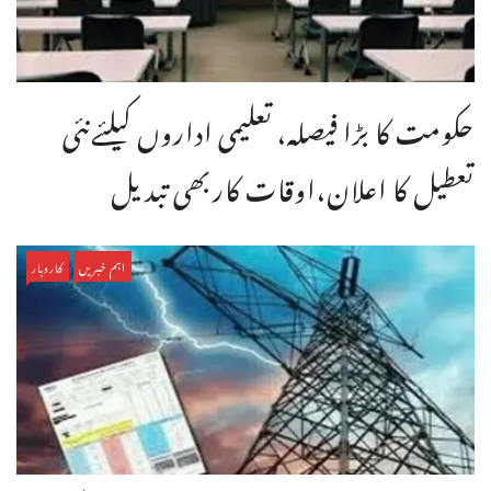
حکومت کا بڑا فیصلہ، تعلیمی اداروں کیلئےنئی
تعطیل کا اعلان،اوقات کاربھی تبدیل
اہم خبریں
کاروبار