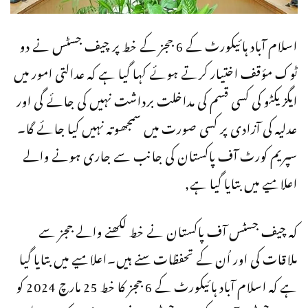
اسلام آباد ہائیکورٹ کے 6 ججز کے خط پر چیف جسٹس نے دو
ٹوک مؤقف اختیار کرتے ہوئے کہا گیا ہے کہ عدالتی امور میں
ایگزیکٹو کی کسی قسم کی مداخلت برداشت نہیں کی جائے گی اور
عدلیہ کی آزادی پر کسی صورت میں سمجھوتہ نہیں کیا جائے گا۔
سپریم کورٹ آف پاکستان کی جانب سے جاری ہونے والے
اعلامیے میں بتایا گیا ہے,
کہ چیف جسٹس آف پاکستان نے خط لکھنے والے ججز سے
ملاقات کی اور اُن کے تحفظات سنے ہیں۔اعلامیے میں بتایا گیا
ہے کہ اسلام آباد ہائیکورٹ کے 6 ججز کا خط 25 مارچ 2024 کو