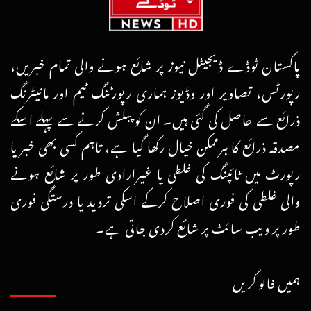
پاکستان ٹوڈے ڈیجیٹل نیوز پر شائع ہونے والی تمام خبریں،
رپورٹس، تصاویر اور وڈیوز ہماری رپورٹنگ ٹیم اور مانیٹرنگ
ذرائع سے حاصل کی گئی ہیں۔ ان کو پبلش کرنے سے پہلے اسکے
مصدقہ ذرائع کا ہرممکن خیال رکھا گیا ہے، تاہم کسی بھی خبر یا
رپورٹ میں ٹائپنگ کی غلطی یا غیرارادی طور پر شائع ہونے
والی غلطی کی فوری اصلاح کرکے اسکی تردید یا درستگی فوری
طور پر ویب سائٹ پر شائع کردی جاتی ہے۔
ہمیں فالو کریں