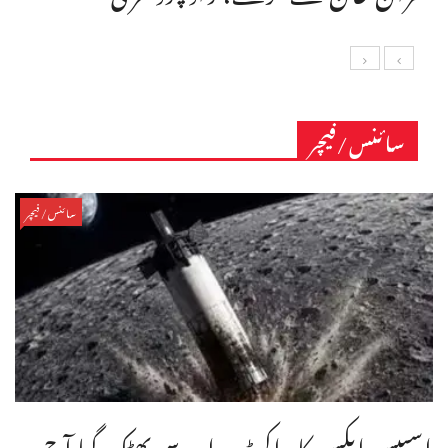
سائنس/فیچر
سائنس/فیچر
اسپیس ایکس کا راکٹ مدار سے بھٹک گیا آج