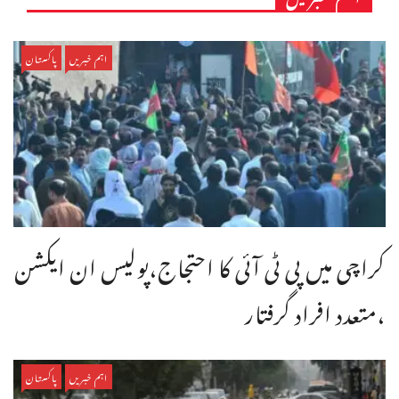
اہم خبریں
پاکستان
کراچی میں پی ٹی آئی کا احتجاج،پولیس ان ایکشن
،متعدد افراد گرفتار
اہم خبریں
پاکستان