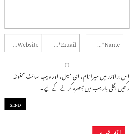
اس براؤزر میں میرا نام، ای میل، اور ویب سائٹ محفوظ
رکھیں اگلی بار جب میں تبصرہ کرنے کےلیے۔
اہم خبریں