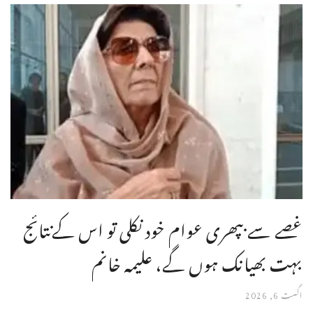
غصے سے بپھری عوام خود نکلی تو اس کےنتائج
بہت بھیانک ہوں گے، علیمہ خانم
اگست 6, 2026