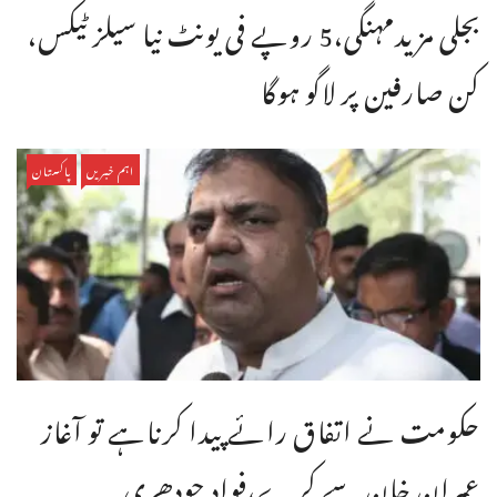
بجلی مزیدمہنگی،5 روپے فی یونٹ نیا سیلز ٹیکس،
کن صارفین پر لاگو ہوگا
اہم خبریں
پاکستان
حکومت نے اتفاق رائے پیدا کرناہے تو آغاز
عمران خان سے کرے،فواد چودھری