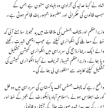
شاہ نے کہا عدلیہ کی آزادی وہ بنیادی ستون ہے جس کے
سبب قانون کی حکمرانی اور مضبوط جمہوریت قائم ہوتی ہے۔
وزیراعظم اور چیف جسٹس کی ملاقات میں یہ تجویز سامنے آئی کہ
خط کے معاملے کی انکوائری کیلئے بے عیب اچھی شہرت رکھنے
والے ایک ریٹائرڈ جج کی سربراہی میں انکوائری کمیشن تشکیل
دیا جائے، وزیراعظم شہباز شریف نے کہا انکوائری کمیشن کی
تشکیل کیلئے کابینہ سے منظوری لی جائے گی۔
واضح رہے کہ چیف جسٹس آف پاکستان کی سربراہی میں دو فل
کورٹ اجلاس ہوئے ،اسلام آباد ہائیکورٹ کے ججز کے خط اور
اس کے بعد پیدا شدہ صورت حال کی آئینی و قانونی