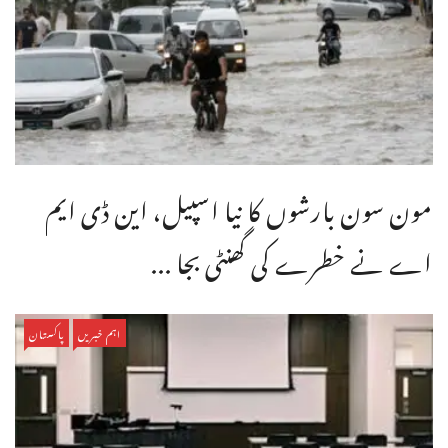
مون سون بارشوں کا نیا اسپیل، این ڈی ایم
اے نے خطرے کی گھنٹی بجا ...
اہم خبریں
پاکستان