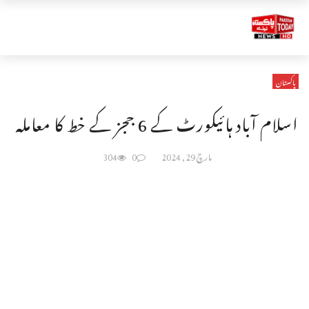
پاکستان
اسلام آباد ہائیکورٹ کے 6 ججز کے خط کا معاملہ
مارچ 29, 2024
0
304