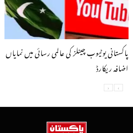
پاکستانی یوٹیوب چینلز کی عالمی رسائی میں نمایاں
اضافہ ریکارڈ