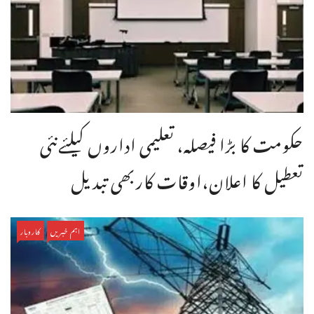
حکومت کا بڑا فیصلہ، تعلیمی اداروں کیلئےنئی
تعطیل کا اعلان،اوقات کاربھی تبدیل
اہم خبریں
کاروبار