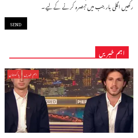
رکھیں اگلی بار جب میں تبصرہ کرنے کےلیے۔
اہم خبریں
اہم خبریں
پاکستان