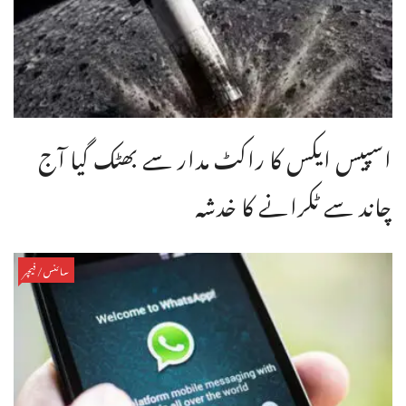
اسپیس ایکس کا راکٹ مدار سے بھٹک گیا آج
چاند سے ٹکرانے کا خدشہ
سائنس/فیچر