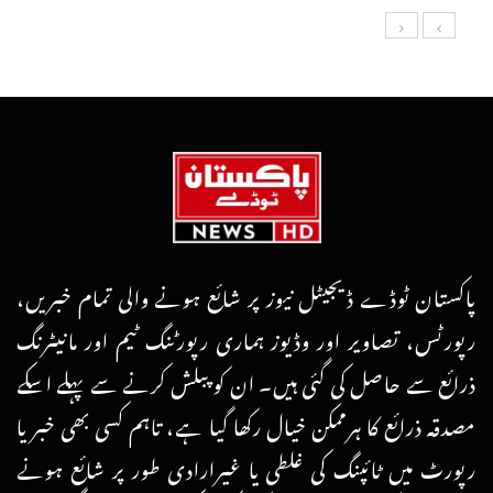
پاکستان ٹوڈے ڈیجیٹل نیوز پر شائع ہونے والی تمام خبریں،
رپورٹس، تصاویر اور وڈیوز ہماری رپورٹنگ ٹیم اور مانیٹرنگ
ذرائع سے حاصل کی گئی ہیں۔ ان کو پبلش کرنے سے پہلے اسکے
مصدقہ ذرائع کا ہرممکن خیال رکھا گیا ہے، تاہم کسی بھی خبر یا
رپورٹ میں ٹائپنگ کی غلطی یا غیرارادی طور پر شائع ہونے