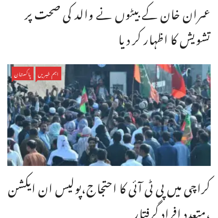
عمران خان کے بیٹوں نے والد کی صحت پر
تشویش کا اظہار کر دیا
اہم خبریں
پاکستان
کراچی میں پی ٹی آئی کا احتجاج،پولیس ان ایکشن
،متعدد افراد گرفتار