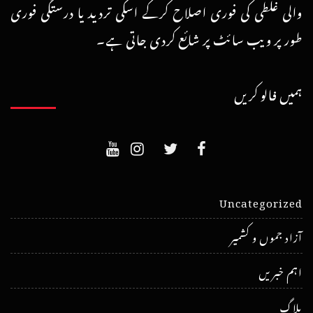
والی غلطی کی فوری اصلاح کرکے اسکی تردید یا درستگی فوری
طور پر ویب سائٹ پر شائع کردی جاتی ہے۔
ہمیں فالو کریں
Uncategorized
آزاد جموں و کشمیر
اہم خبریں
بلاگ