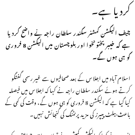
کردیا ہے۔
چیف الیکشن کمشنر سکندر سلطان راجہ نے واضح کردیا
ہے کہ خیبرپختونخوا اور بلوچستان میں الیکشن 8 فروری
کو ہی ہوں گے۔
اسلام آباد میں اجلاس کے بعد صحافیوں سے غیر رسمی گفتگو
کرتے ہوئے سکندر سلطان راجہ نے کہا کہ اجلاس میں فیصلہ
کیا گیا ہے کہ الیکشن 8 فروری کو ہی ہوں گے، وقت کی کمی کے
باعث بیلٹ پیپرز کی مزید پرنٹنگ کی گنجائش نہیں۔
انہوں نے کہا کہ الیکشن کمیشن نے تمام سیاسی جماعتوں کو