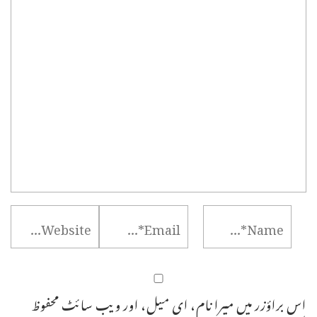
اس براؤزر میں میرا نام، ای میل، اور ویب سائٹ محفوظ