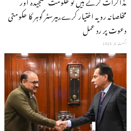
مذاکرات کرنے ہیں تو حکومت سنجیدہ اور
مخلصانہ رویہ اختیار کرے،بیرسٹر گوہر کا حکومتی
دعوت پر رد عمل
اگست 6, 2026