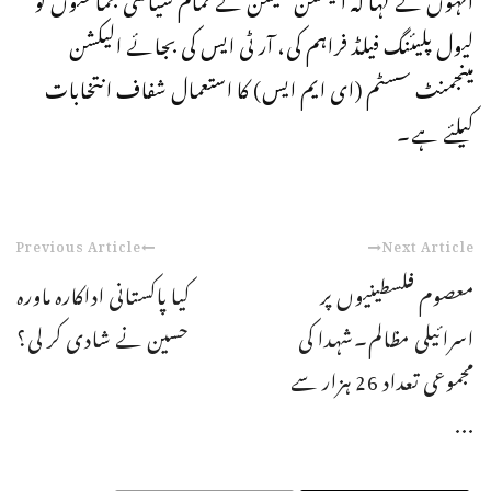
لیول پلیئنگ فیلڈ فراہم کی، آر ٹی ایس کی بجائے الیکشن
مینجمنٹ سسٹم (ای ایم ایس) کا استعمال شفاف انتخابات
کیلئے ہے۔
Previous Article
Next Article
معصوم فلسطینیوں پر
کیا پاکستانی اداکارہ ماورہ
اسرائیلی مظالم۔شہدا کی
حسین نے شادی کر لی؟
مجموعی تعداد 26 ہزار سے
...