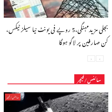
بجلی مزیدمہنگی،5 روپے فی یونٹ نیا سیلز ٹیکس،
کن صارفین پر لاگو ہوگا
سائنس/فیچر
سائنس/فیچر