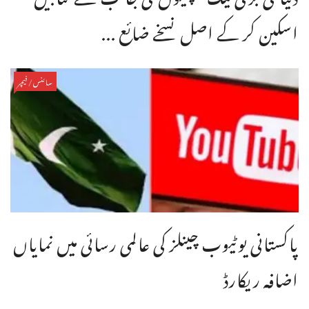
اسکین کر کے اصل نسخے ضائع ...
سائنس/فیچر
پاکستانی یوٹیوب چینلز کی عالمی رسائی میں نمایاں
اضافہ ریکارڈ