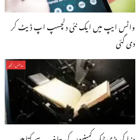
واٹس ایپ میں ایک نئی دلچسپ اپ ڈیٹ کر
دی گئی
سائنس/فیچر
دنیا کی بڑی ٹیک کمپنیوں کی جانب سے کتابیں