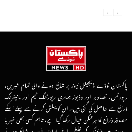
پاکستان ٹوڈے ڈیجیٹل نیوز پر شائع ہونے والی تمام خبریں،
رپورٹس، تصاویر اور وڈیوز ہماری رپورٹنگ ٹیم اور مانیٹرنگ
ذرائع سے حاصل کی گئی ہیں۔ ان کو پبلش کرنے سے پہلے اسکے
مصدقہ ذرائع کا ہرممکن خیال رکھا گیا ہے، تاہم کسی بھی خبر یا
رپورٹ میں ٹائپنگ کی غلطی یا غیرارادی طور پر شائع ہونے