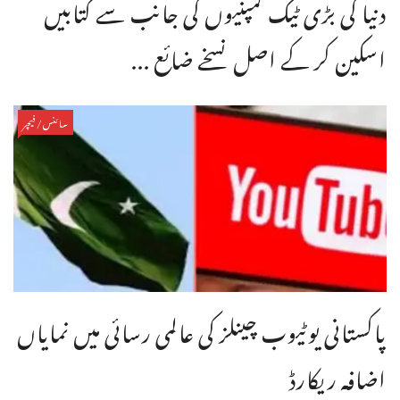
دنیا کی بڑی ٹیک کمپنیوں کی جانب سے کتابیں
اسکین کر کے اصل نسخے ضائع ...
سائنس/فیچر
پاکستانی یوٹیوب چینلز کی عالمی رسائی میں نمایاں
اضافہ ریکارڈ