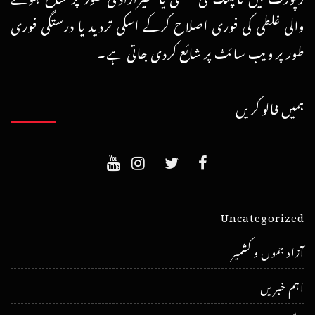
والی غلطی کی فوری اصلاح کرکے اسکی تردید یا درستگی فوری
طور پر ویب سائٹ پر شائع کردی جاتی ہے۔
ہمیں فالو کریں
Uncategorized
آزاد جموں و کشمیر
اہم خبریں