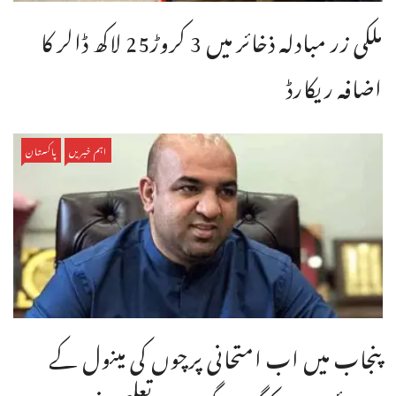
ملکی زر مبادلہ ذخائر میں 3 کروڑ25 لاکھ ڈالر کا
اضافہ ریکارڈ
اہم خبریں
پاکستان
پنجاب میں اب امتحانی پرچوں کی مینول کے