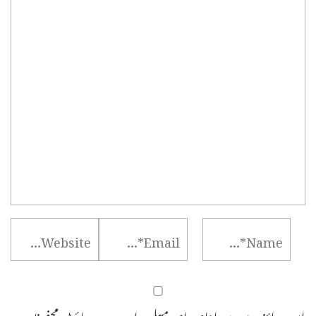
اس براؤزر میں میرا نام، ای میل، اور ویب سائٹ محفوظ