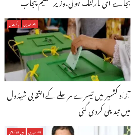
بجائے ای مارکنگ ہوگی،وزیر تعلیم پنجاب
اہم خبریں
پاکستان
آزاد کشمیر میں تیسرے مرحلے کےانتخابی شیڈول
میں تبدیلی کردی گئی
اہم خبریں
بین الاقوامی