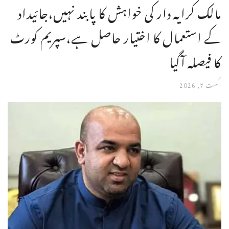
مالک کرایہ دار کی خواہش کا پابند نہیں،جائیداد
کے استعمال کا اختیار حاصل ہے،سپریم کورٹ
کا فیصلہ آگیا
اگست 7, 2026