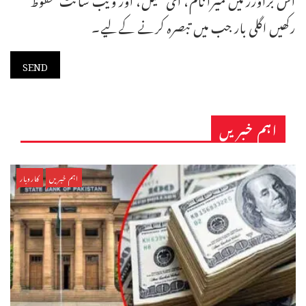
رکھیں اگلی بار جب میں تبصرہ کرنے کےلیے۔
اہم خبریں
اہم خبریں
کاروبار