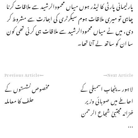
پارلیمانی پارٹی کا لیڈر ہوں میاں محمودالرشید سے ملاقات کرنا
چاہی تو میری ملاقات ہوم سیکرٹری کی اجازت سے مشروط کر
دی، میں نے میاں محمودالرشید سے ملاقات ہی کرنی تھی کون
سا ان کو ساتھ لے آنا تھا۔
Previous Article
Next Article
لاہور ۔پنجاب اسمبلی کے
مخصوص نشستوں کے
احاطے میں صوبائی وزیر
حلف کا معاملہ
خزانہ مجتبیٰ شجاع الرحمن
...