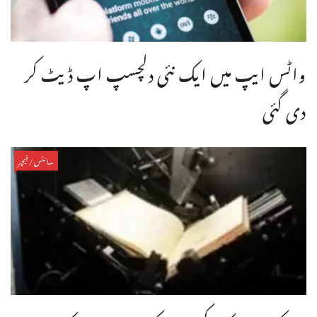
واٹس ایپ میں ایک نئی دلچسپ اپ ڈیٹ کر
دی گئی
سائنس/فیچر