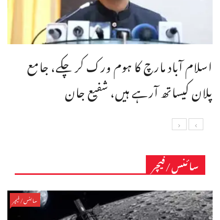
اسلام آباد مارچ کا ہوم ورک کر چکے، جامع
پلان کیساتھ آرہے ہیں، شفیع جان
سائنس/فیچر
سائنس/فیچر