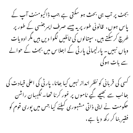
بجٹ پر تب ہی بحث ہو سکتی ہے جب ڈاکیومنٹ آپ کے
پاس ہوں، قانونی طور پر یہ پیسے صرف ایمرجنسی کے طور پر
خرچ کرسکتے ہیں، سپتالوں کی ٹائلیں لگوا دیں ہیں مگر ادویات
وہاں نہیں۔ پارلیمانی پارٹی کے اجلاس میں بجٹ کے حوالے
سے بات ہوگی
کسی کی قربانی کو نظر انداز نہیں کیا جانا، پارٹی کی اعلی قیادت کی
جانب سے بھیجے گیے ناموں پر غور کرنا تھا۔ نگہبان راشن
حکومت نے اپنی ذاتی مشہوری کیلئے کیا جس میں پوری قوم کو
فقیر بنا کر رکھ دیا ہے،