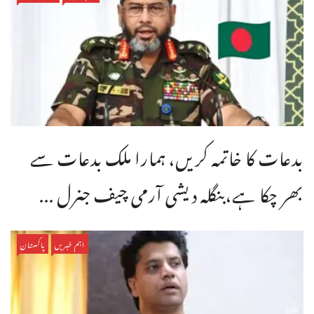
بدعات کا خاتمہ کریں، ہمارا ملک بدعات سے
بھر چکا ہے،بنگله دیشی آرمی چیف جنرل ...
اہم خبریں
پاکستان