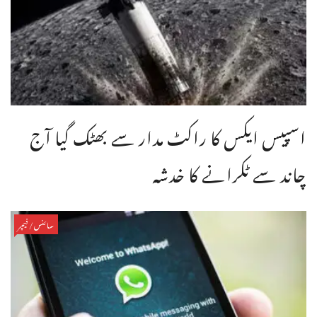
اسپیس ایکس کا راکٹ مدار سے بھٹک گیا آج
چاند سے ٹکرانے کا خدشہ
سائنس/فیچر