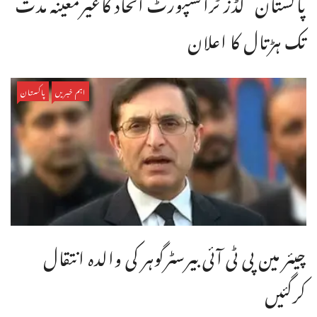
پاکستان گڈز ٹرانسپورٹ اتحاد کاغیرمعینہ مدت
تک ہڑتال کا اعلان
اہم خبریں
پاکستان
چیئر مین پی ٹی آئی بیرسٹرگوہر کی والدہ انتقال
کرگئیں