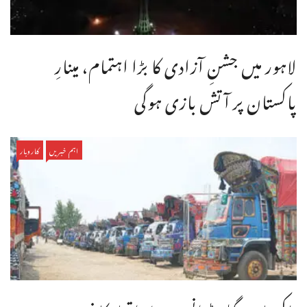
لاہور میں جشنِ آزادی کا بڑا اہتمام، مینارِ
پاکستان پر آتش بازی ہوگی
اہم خبریں
کاروبار