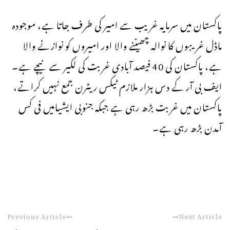
پاکستان میں سرمایہ غریب سے امیر کی طرف جاتا ہے، موجودہ
ماڈل غریبوں کا نوالہ چھیننے والا اور امیروں کو نوازنے والا
ہے، پاکستان کی 40 فیصد آبادی غربت کی لکیر سے نیچے ہے۔
ایف بی آر کے دس ہزار ملازم ٹیکس ریٹرن جمع نہیں کراتے،
پاکستان میں غربت بڑھ رہی ہے جبکہ جنوبی ایشیامیں فی کس
آمدن بڑھ رہی ہے۔
Previous Article
Next Article