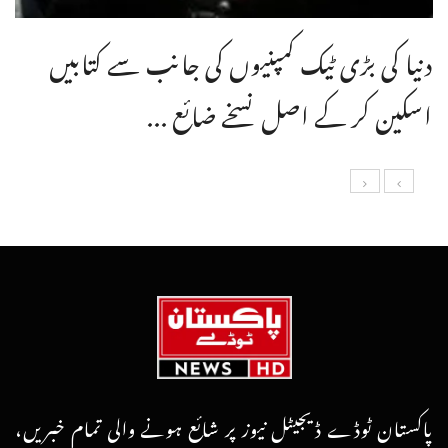
دنیا کی بڑی ٹیک کمپنیوں کی جانب سے کتابیں
اسکین کر کے اصل نسخے ضائع ...
پاکستان ٹوڈے ڈیجیٹل نیوز پر شائع ہونے والی تمام خبریں،