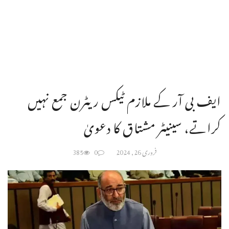
ایف بی آر کے ملازم ٹیکس ریٹرن جمع نہیں
کراتے، سینیٹر مشتاق کا دعویٰ
فروری 26, 2024
0
385