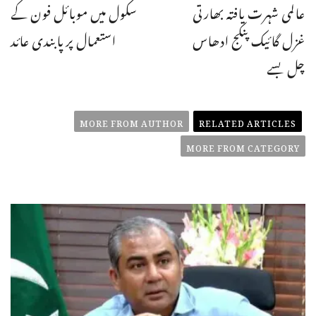
عالمی شہرت یافتہ بھارتی
سکول میں موبائل فون کے
غزل گائیک پنکج ادھاس
استعمال پرپابندی عائد
چل بسے
MORE FROM AUTHOR
RELATED ARTICLES
MORE FROM CATEGORY