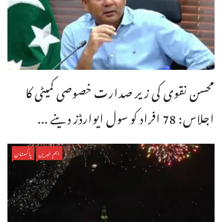
محسن نقوی کی زیر صدارت خصوصی کمیٹی کا
اجلاس: 78 افراد کو سول ایوارڈز دینے ...
اہم خبریں
پاکستان