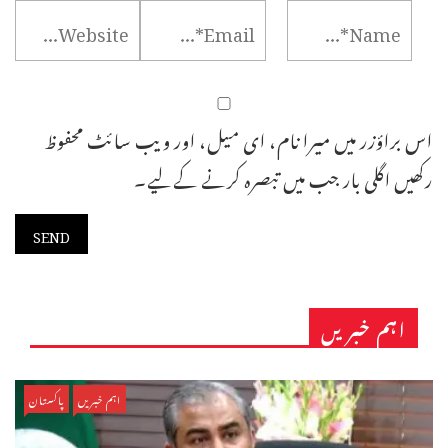
اس براؤزر میں میرا نام، ای میل، اور ویب سائٹ محفوظ
رکھیں اگلی بار جب میں تبصرہ کرنے کےلیے۔
اہم خبریں
اہم خبریں
پاکستان