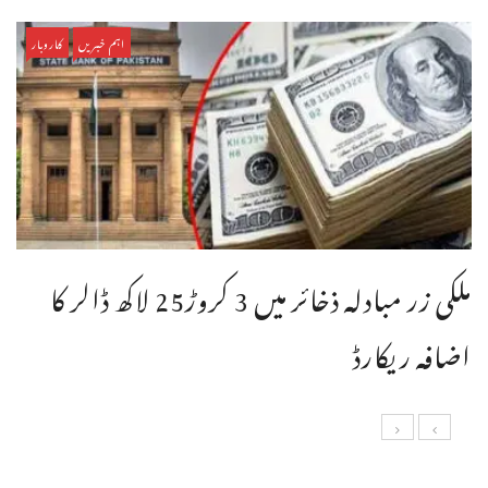
اہم خبریں
کاروبار
ملکی زر مبادلہ ذخائر میں 3 کروڑ25 لاکھ ڈالر کا
اضافہ ریکارڈ