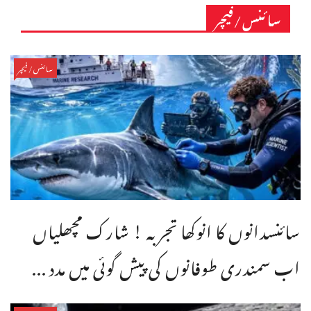
سائنس/فیچر
سائنس/فیچر
سائنسدانوں کا انوکھا تجربہ ! شارک مچھلیاں
اب سمندری طوفانوں کی پیش گوئی میں مدد ...