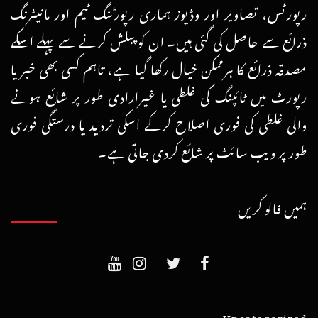
رپورٹس، تصاویر اور وڈیوز ہماری رپورٹنگ ٹیم اور مانیٹرنگ
ذرائع سے حاصل کی گئی ہیں۔ ان کو پبلش کرنے سے پہلے اسکے
مصدقہ ذرائع کا ہرممکن خیال رکھا گیا ہے، تاہم کسی بھی خبر یا
رپورٹ میں ٹائپنگ کی غلطی یا غیرارادی طور پر شائع ہونے
والی غلطی کی فوری اصلاح کرکے اسکی تردید یا درستگی فوری
طور پر ویب سائٹ پر شائع کردی جاتی ہے۔
ہمیں فالو کریں
Uncategorized