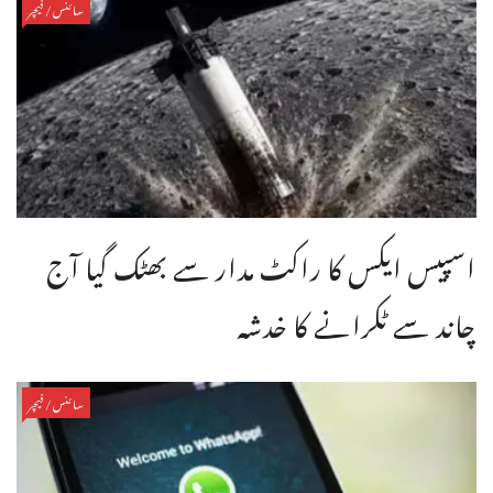
سائنس/فیچر
اسپیس ایکس کا راکٹ مدار سے بھٹک گیا آج
چاند سے ٹکرانے کا خدشہ
سائنس/فیچر