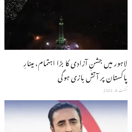
لاہور میں جشنِ آزادی کا بڑا اہتمام، مینارِ
پاکستان پر آتش بازی ہوگی
اگست 8, 2026