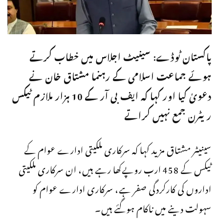
پاکستان ٹوڈے: سینیٹ اجلاس میں خطاب کرتے
ہوئے جماعت اسلامی کے رہنما مشتاق خان نے
دعویٰ کیا اور کہا کہ ایف بی آر کے 10 ہزار ملازم ٹیکس
ریٹرن جمع نہیں کراتے
سینیٹر مشتاق مزید کہا کہ سرکاری ملکیتی ادارے عوام کے
ٹیکس کے 458 ارب روپےکھا رہے ہیں، ان سرکاری ملکیتی
اداروں کی کارکردگی صفر ہے، سرکاری ادارے عوام کو
سہولت دینے میں ناکام ہوگئے ہیں۔