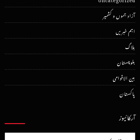
آزاد جموں و کشمیر
اہم خبریں
بلاگ
بلوچستان
بین الاقوامی
پاکستان
آرکائیوز