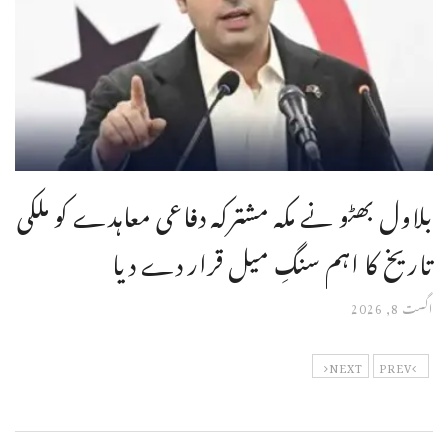
بلاول بھٹو نے مکہ مشترکہ دفاعی معاہدے کو ملکی
تاریخ کا اہم سنگِ میل قرار دے دیا
اگست 8, 2026
NEXT
PREV