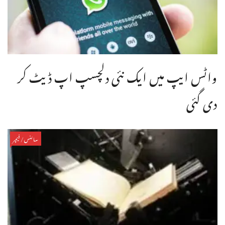
واٹس ایپ میں ایک نئی دلچسپ اپ ڈیٹ کر
دی گئی
سائنس/فیچر