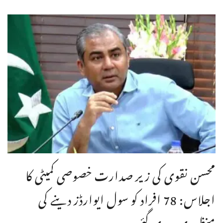
محسن نقوی کی زیر صدارت خصوصی کمیٹی کا
اجلاس: 78 افراد کو سول ایوارڈز دینے کی
منظوری دیدی گئی