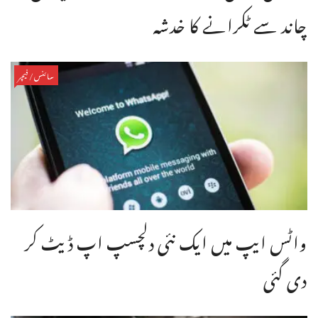
چاند سے ٹکرانے کا خدشہ
سائنس/فیچر
واٹس ایپ میں ایک نئی دلچسپ اپ ڈیٹ کر
دی گئی