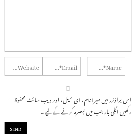
اس براؤزر میں میرا نام، ای میل، اور ویب سائٹ محفوظ
رکھیں اگلی بار جب میں تبصرہ کرنے کےلیے۔