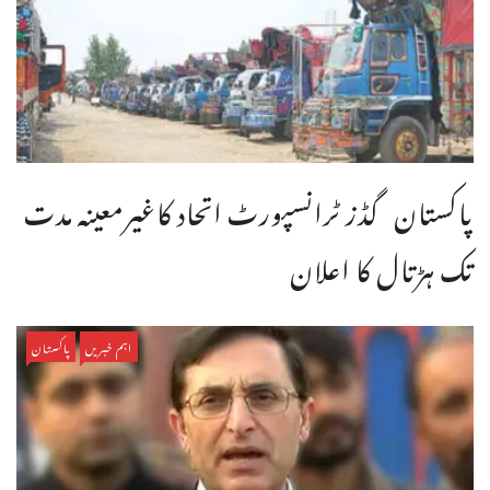
پاکستان گڈز ٹرانسپورٹ اتحاد کاغیرمعینہ مدت
تک ہڑتال کا اعلان
اہم خبریں
پاکستان