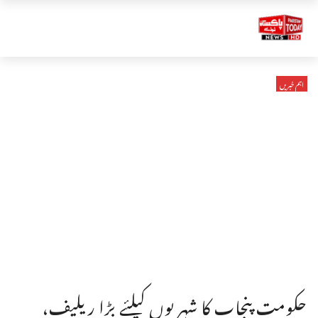
اہم خبریں
حکومت پنجاب کا شہریوں کیلئے بڑا ریلیف،