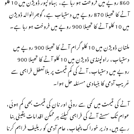
860 روپے میں فروخت ہو رہا ہے، بہاولپور ڈویژن میں 10 کلو
آٹے کا تھیلا 870 روپے میں دستیاب ہے، گوجرانوالہ ڈویژن
میں 10 کلو آٹے کا تھیلا 900 روپے میں فروخت ہو رہا ہے۔
ملتان ڈویژن میں 10 کلو گرام آٹے کا تھیلا 900 روپے میں
دستیاب، راولپنڈی ڈویژن میں 10 کلو آٹے کا تھیلا 900
روپے میں دستیاب، آٹے کی کم قیمت پر بلاتعطل فراہمی سے
غریب آدمی کا بنیادی مسئلہ حل ہوا۔
آٹے کی قیمت میں کمی سے روٹی اور نان کی قیمت بھی کم ہوئی،
عوام تک سستے آٹے کی فراہمی کیلئے ہر ممکن اقدامات یقینی بنا
رہے ہیں، وزیر خوراک پنجاب، عام آدمی کو ریلیف فراہم کرنا