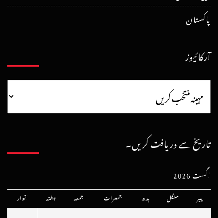
پاکستان
آرکائیوز
تاریخ سے دریافت کریں۔
اگست 2026
پیر
منگل
بدھ
جمعرات
جمعہ
ہفتہ
اتوار