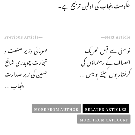
حکومت پنجاب کی اولین ترجیح ہے۔
Previous Article
Next Article
نو مئی سے قبل تحریک
صوبائی وزیر صنعت و
انصاف کے رہنماؤں کی
تجارت چوہدری شافع
گرفتاریوں کیلئے پولیس ...
حسین کی زیر صدارت
پنجاب ...
MORE FROM AUTHOR
RELATED ARTICLES
MORE FROM CATEGORY