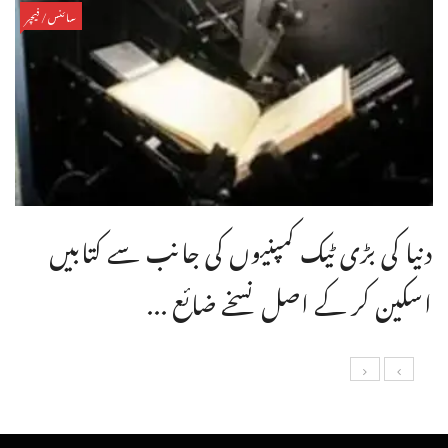
سائنس/فیچر
دنیا کی بڑی ٹیک کمپنیوں کی جانب سے کتابیں
اسکین کر کے اصل نسخے ضائع ...