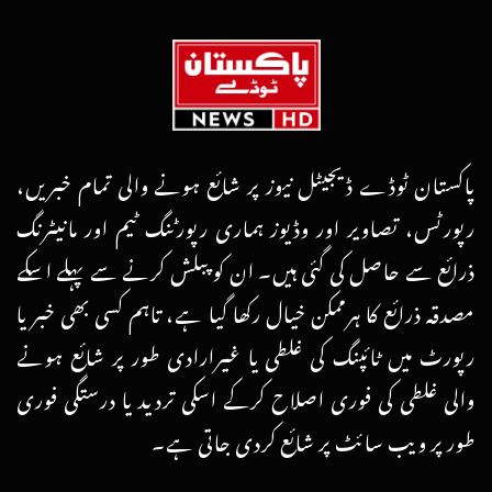
پاکستان ٹوڈے ڈیجیٹل نیوز پر شائع ہونے والی تمام خبریں،
رپورٹس، تصاویر اور وڈیوز ہماری رپورٹنگ ٹیم اور مانیٹرنگ
ذرائع سے حاصل کی گئی ہیں۔ ان کو پبلش کرنے سے پہلے اسکے
مصدقہ ذرائع کا ہرممکن خیال رکھا گیا ہے، تاہم کسی بھی خبر یا
رپورٹ میں ٹائپنگ کی غلطی یا غیرارادی طور پر شائع ہونے
والی غلطی کی فوری اصلاح کرکے اسکی تردید یا درستگی فوری
طور پر ویب سائٹ پر شائع کردی جاتی ہے۔