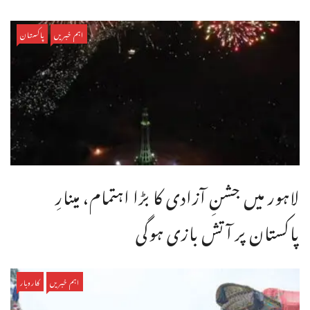
اہم خبریں
پاکستان
لاہور میں جشنِ آزادی کا بڑا اہتمام، مینارِ
پاکستان پر آتش بازی ہوگی
اہم خبریں
کاروبار