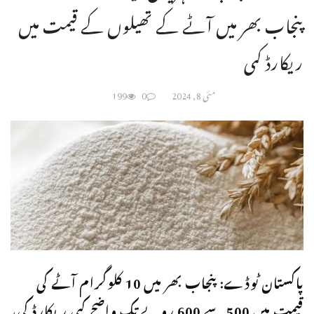
پنجاب بھر میں آٹے کے تھیلوں کے قیمت میں
ریکارڈ کمی
مئی 8, 2024
0
199
پاکستان ٹوڈے: پنجاب بھر میں 10 کلوگرام آٹے کی
قیمت میں 500 سے 600 روپے تک واضح کمی ریکارڈ کی،