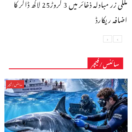
ملکی زر مبادلہ ذخائر میں 3 کروڑ25 لاکھ ڈالر کا
اضافہ ریکارڈ
سائنس/فیچر
سائنس/فیچر