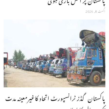
اگست 8, 2026
پاکستان گڈز ٹرانسپورٹ اتحاد کاغیرمعینہ مدت
تک ہڑتال کا اعلان