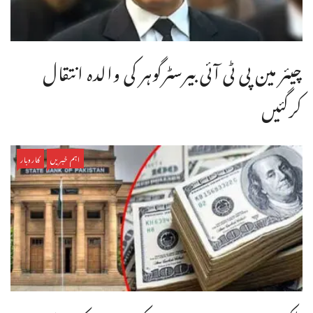
چیئر مین پی ٹی آئی بیرسٹرگوہر کی والدہ انتقال
کرگئیں
اہم خبریں
کاروبار