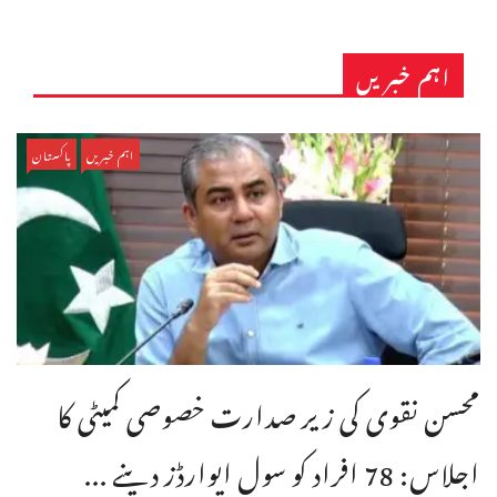
اہم خبریں
اہم خبریں
پاکستان
محسن نقوی کی زیر صدارت خصوصی کمیٹی کا
اجلاس: 78 افراد کو سول ایوارڈز دینے ...