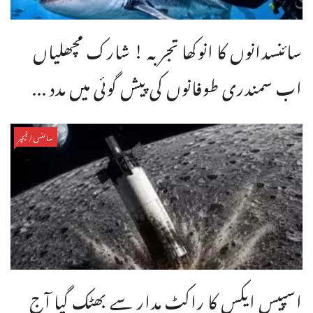
سائنسدانوں کا انوکھا تجربہ ! شارک مچھلیاں
اب سمندری طوفانوں کی پیش گوئی میں مدد ...
سائنس/فیچر
اسپیس ایکس کا راکٹ مدار سے بھٹک گیا آج