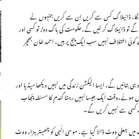
ع ہوگا، ڈائیلاگ کس سے کریں ان سے کریں جنہوں نے
ے تو ڈائیلاگ کر لیں گے،حکومت کی باگ دوڑ تو کسی اور
ئی اختلاف نہیں سب ایک پیج پر ہیں، احمد خان بھچر
ا
ہی بتائیں گے، ایسا الیکشن زندگی میں نہیں دیکھا میڈیا اور
س
ہیں ہوئے،وقت ایک جیسا نہیں رہتا گندم کا مسئلہ پنجاب
ت کسی سے نہیں کریں گے۔
ت میں جعلی ووٹ ڈالا گیا ہے، موسی الٰہی کو چھہتر ہزار ووٹ