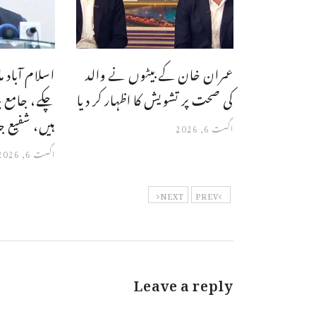
عمران خان کے بیٹوں نے والد
اسلام آباد 
کی صحت پر تشویش کا اظہار کر دیا
چکے، جامع پ
ہیں، شفیع 
اگست 6, 2026
اگست 6, 2026
NEXT
PREV
Leave a reply