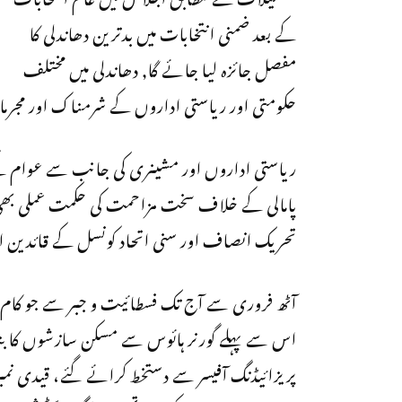
کے بعد ضمنی انتخابات میں بدترین دھاندلی کا
مفصل جائزہ لیا جائے گا, دھاندلی میں مختلف
حکومتی اور ریاستی اداروں کے شرمناک اور مجرمانہ 
ریاستی اداروں اور مشینری کی جانب سے عوام کے
پامالی کے خلاف سخت مزاحمت کی حکمت عملی بھی 
تحریک انصاف اور سنی اتحاد کونسل کے قائدین
آٹھ فروری سے آج تک فسطائیت و جبر سے جو کام ہو 