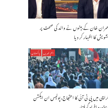
مران خان کے بیٹوں نے والد کی صحت پر
شویش کا اظہار کر دیا
اہم خبریں
پاکستان
راچی میں پی ٹی آئی کا احتجاج،پولیس ان ایکشن
متعدد افراد گرفتار