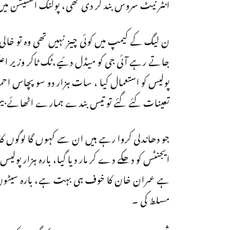
انٹر نیٹ سروس بند کر دی تھی، پولنگ اسٹیشن میں بارہ بجے تک ف
ن لیگ کے کیمپ میں کوئی چیز نہیں تھی وہ تو خالی 
جاتے رہے آئی جی کو میڈل دئیے،ٹک ٹاکر وزیر اعل
پولیس کو استعمال کیا ، سات ہزار دو سو پچاس احمد چ
تعینات کئے گئے تو تیس بندے ہمارے اٹھائے بی
جو دھاندلی کروا رہے ہیں ان سے کہوں گا لوگوں 
ایجنٹس کو دھکے دے کر مار دیا گیا، بارہ ہزار پولی
ہے عمران خان کا خوف ہی بہت ہے، بارہ سیٹوں 
مسلط کی ۔