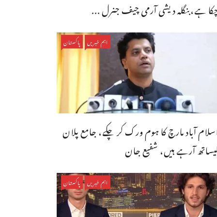
کا ہے،بنگله دیشی آرمی چیف جنرل ...
اہم خبریں
پاکستان
سلام آباد مارچ کا ہوم ورک کر چکے، جامع پلان
یساتھ آرہے ہیں، شفیع جان
اہم خبریں
پاکستان