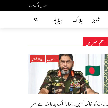
جمعہ, اگست 7
شوبز
بلاگ
ویڈیو
اہم خبریں
اہم خبریں
بین الاقوامی
دعات کا خاتمہ کریں، ہمارا ملک بدعات سے بھر