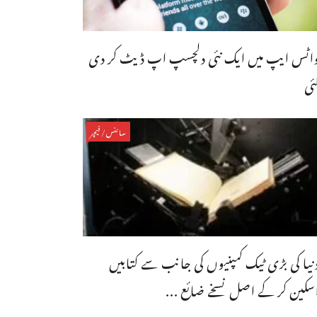
اٹس ایپ میں ایک نئی دلچسپ اپ ڈیٹ کر دی
ئی
سائنس/فیچر
نیا کی بڑی ٹیک کمپنیوں کی جانب سے کتابیں
سکین کر کے اصل نسخے ضائع ...