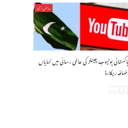
سائنس/فیچر
اکستانی یوٹیوب چینلز کی عالمی رسائی میں نمایاں
ضافہ ریکارڈ