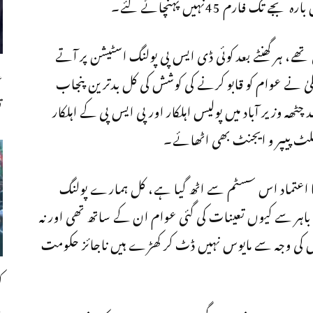
ارم 45نہیں پہنچائے گئے۔
تھے، ہر گھنٹے بعد کوئی ڈی ایس پی پولنگ اسٹیشن پر آتے
ع
یٰ نے عوام کو قابو کرنے کی کوشش کی کل بدترین پنجاب
ت
ٹھہ وزیر آباد میں پولیس اہلکار اور پی ایس پی کے اہلکار
لٹ پیپر و ایجنٹ بھی اٹھائے۔
کا اعتماد اس سسٹم سے اٹھ گیا ہے، کل ہمارے پولنگ
س باہر سے کیوں تعینات کی گئی عوام ان کے ساتھ تھی اور نہ
کی وجہ سے مایوس نہیں ڈٹ کر کھڑے ہیں ناجائز حکومت
ک
،