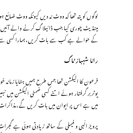
لوگوں کو پتہ تھا کہ ووٹ نہ دیں کیونکہ ووٹ ضائ
مینڈیٹ چوری کیا جب ڈائیلاگ کرنے والے آئیں گ
کے حوالے ہے کب سے بات کریں،ہمارا کسی سے کو
رانا شہباز ٹاک
فرعون کا الیکشن تھا جس طرح ہمیں ہٹایا زمانہ خود 
یوٹربر گرفتار ہوئے اتنے کسی ضمنی الیکشن میں ن
میں ہے اس پر ایوان میں بات کریں گے،مذاکرا
پرویز الٰہی و فیملی کے ساتھ زیادتی ہوئی ہے گجرا