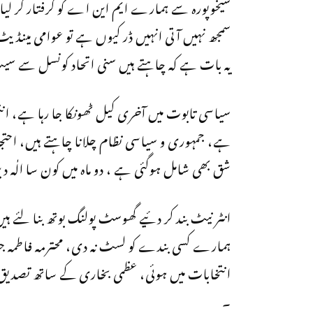
شیخوپورہ سے ہمارے ایم این اے کو گرفتار کر لیا ہم
سمجھ نہیں آتی انہیں ڈر کیوں ہے تو عوامی مینڈیٹ 
یہ بات ہے کہ چاہتے ہیں سنی اتحاد کونسل سے سی
سیاسی تابوت میں آخری کیل ٹھونکا جا رہا ہے، انتخا
ہے، جمہوری و سیاسی نظام چلانا چاہتے ہیں، احتج
شق بھی شامل ہوگئی ہے ، دو ماہ میں کون سا الٰہ 
انٹر نیٹ بند کر دئیے گھوسٹ پولنگ بوتھ بنا لئے ہی
ہمارے کسی بندے کو لسٹ نہ دی، محترمہ فاطمہ جنا
انتخابات میں ہوئی، عظمی بخاری کے ساتھ تصدیق 
۔