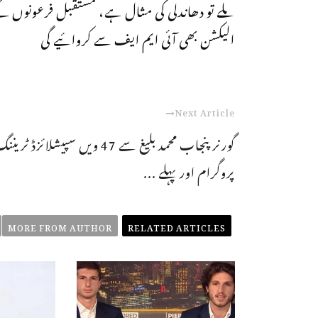
ملے تو دھاندلی کی مثال ہے، مستقبل فرعونوں کےل
الیکشن بھی آئی ایم ایف سے کروائیے گی
Next Article
گورنر پنجاب محمد بلیغ سے 47 ویں سپیشلائزڈ ٹرینن
پروگرام اور پہلے ...
MORE FROM AUTHOR
RELATED ARTICLES