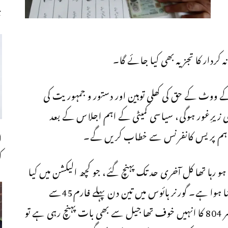
چ
کردار کا تجزیہ بھی کیا جائے گا۔
 ووٹ کے حق کی کھلی توہین اور دستور و جمہوریت کی
زیرِغور ہوگی، سیاسی کمیٹی کے اہم اجلاس کے بعد
 اہم پریس کانفرنس سے خطاب کریں گے۔
ا
ک
رہا تھا کل آخری حد تک پہنچ گئے، جو کچھ الیکشن میں کیا
اس سے پہلے گورنر ہائوس سے مسکن سازشوں کا بنا ہوا ہے۔ گورنر ہائوس میں تین دن پہلے فارم45سے
پریزائیڈنگ آفیسر سے دستخط کرائے گئے، قیدی نمبر 804 کا انہیں خوف تھا جیل سے بھی بات پہنچ رہی ہے تو