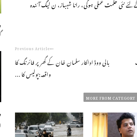
ئے نئی حکمت عملی ہوگی، رانا شہباز، ن لیگ آئندہ
و
گ
Previous Article
گ
بالی ووڈ اداکار سلمان خان کے گھر پر فائرنگ کا
واقعہ:پولیس کا ...
MORE FROM CATEGORY
د
ا