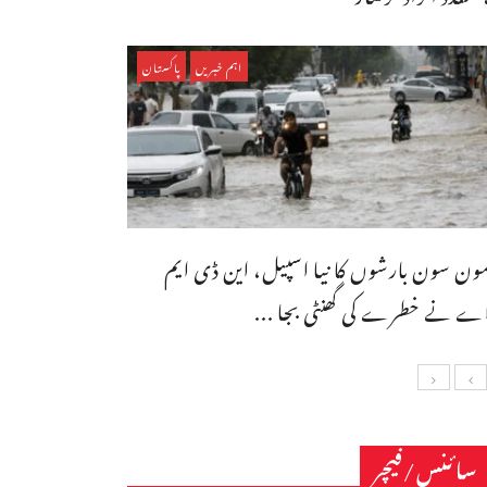
اہم خبریں
پاکستان
ون سون بارشوں کا نیا اسپیل، این ڈی ایم
ے نے خطرے کی گھنٹی بجا ...
سائنس/فیچر