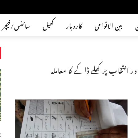
ن
بین الاقوامی
کاروبار
کھیل
سائنس/فیچر
 انتخاب پر کھلے ڈاکے کا معاملہ
ب