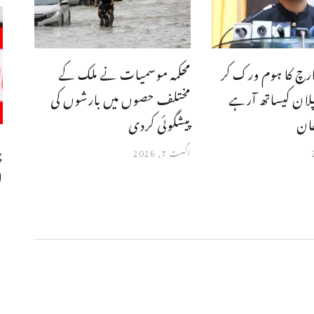
مارچ کا ہوم ورک کر
محکمہ موسمیات نے ملک کے
لان کیساتھ آرہے
مختلف حصوں میں بارشوں کی
جان
پیشگوئی کردی
پ
اگست 7, 2026
ا