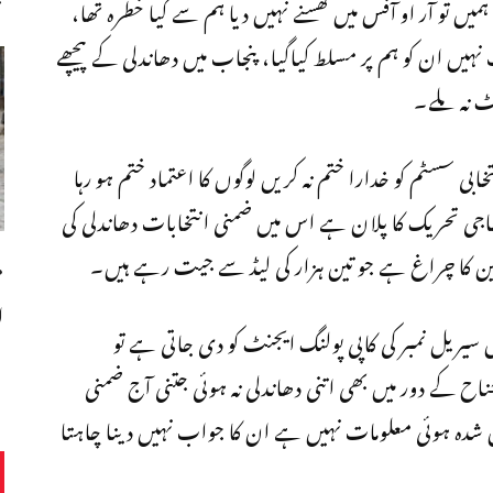
یں تو آر او آفس میں گھسنے نہیں دیا ہم سے کیا خطرہ تھا،
نہیں ان کو ہم پر مسلط کیاگیا، پنجاب میں دھاندلی کے پیچھے
ٹ نہ ملے۔
بی سسٹم کو خدارا ختم نہ کریں لوگوں کا اعتماد ختم ہو رہا
اجی تحریک کا پلان ہے اس میں ضمنی انتخابات دھاندلی کی
دین کا چراغ ہے جو تین ہزار کی لیڈ سے جیت رہے ہیں۔
م
ا
ں سیریل نمبر کی کاپی پولنگ ایجنٹ کو دی جاتی ہے تو
ح کے دور میں بھی اتنی دھاندلی نہ ہوئی جتنی آج ضمنی
شدہ ہوئی معلومات نہیں ہے ان کا جواب نہیں دینا چاہتا