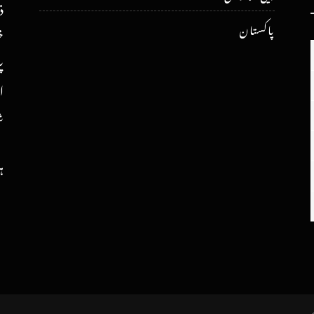
ذ
پاکستان
خ
پ
ا
ش
ہ
ریں۔