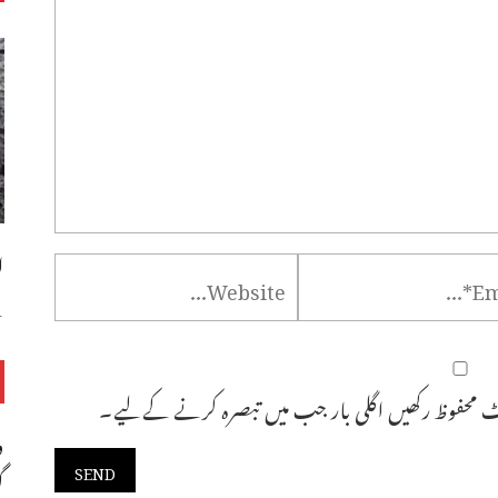
ا
س
 محفوظ رکھیں اگلی بار جب میں تبصرہ کرنے کےلیے۔
و
گ