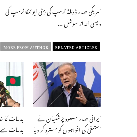
امریکی صدر ڈونلڈ ٹرمپ کی بیٹی ایوانکا ٹرمپ کی
دیسی انداز سوشل ...
MORE FROM AUTHOR
RELATED ARTICLES
ایرانی صدر مسعود پزشکیان نے
بدعات کا خا
استعفیٰ کی افواہوں کو مسترد کر دیا
بدعات سے بھ