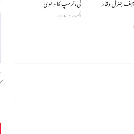
چیف جنرل وقار
گی،ٹرمپ کا دعویٰ
اگست 7, 2026
ا
ک