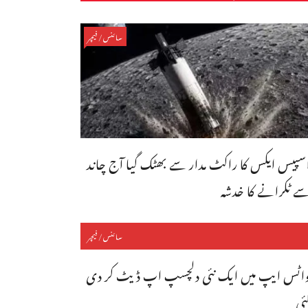
سائنس/فیچر
سپیس ایکس کا راکٹ مدار سے بھٹک گیا آج چاند
ے ٹکرانے کا خدشہ
سائنس/فیچر
اٹس ایپ میں ایک نئی دلچسپ اپ ڈیٹ کر دی
ئی