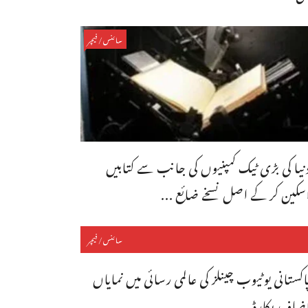
سائنس/فیچر
نیا کی بڑی ٹیک کمپنیوں کی جانب سے کتابیں
سکین کر کے اصل نسخے ضائع ...
سائنس/فیچر
اکستانی یوٹیوب چینلز کی عالمی رسائی میں نمایاں
ضافہ ریکارڈ