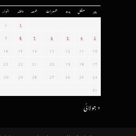
پیر
منگل
بدھ
جمعرات
جمعہ
ہفتہ
اتوار
2
1
9
8
7
6
5
4
3
16
15
14
13
12
11
10
23
22
21
20
19
18
17
30
29
28
27
26
25
24
31
« جولائی
رازداری کی پالیسی
ہمارے بارے میں
ہم سے رابطہ ک