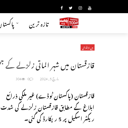
تازہ ترین
پاکستا
بین الاقوامی
قازقستان میں شہر الماتی زلزلے کے جھ
مارچ 5, 2024
0
304
قازقستان (پاکستان ٹوڈے) غیر ملکی ذرائع
ابلاغ کے مطابق قازقستان زلزلے کی شدت
ریکٹر اسکیل پر 5 ریکارڈ کی گئی۔