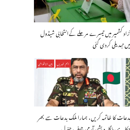
ٓزاد کشمیر میں تیسرے مرحلے کےانتخابی شیڈول
یں تبدیلی کردی گئی
اہم خبریں
بین الاقوامی
دعات کا خاتمہ کریں، ہمارا ملک بدعات سے بھر
کا ہے،بنگله دیشی آرمی چیف جنرل ...