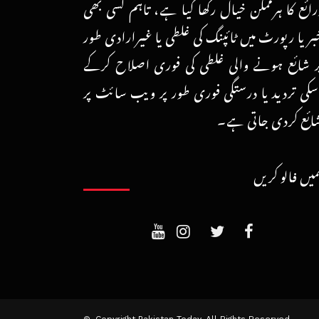
رائع کا ہرممکن خیال رکھا گیا ہے، تاہم کسی بھی
بر یا رپورٹ میں ٹائپنگ کی غلطی یا غیرارادی طور
ر شائع ہونے والی غلطی کی فوری اصلاح کرکے
سکی تردید یا درستگی فوری طور پر ویب سائٹ پر
ائع کردی جاتی ہے۔
میں فالو کریں
Copyright Pakistan Today. All Rights Reserved. ©