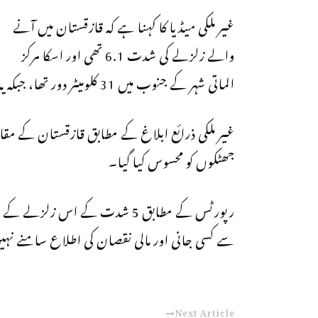
غیر ملکی میڈیا کا کہنا ہے کہ قازقستان میں آنے
والے زلزلے کی شدت 6.1 تھی اور اسکا مرکز
الماتی شہر کے جنوب میں 31 کلومیٹر دور تھا، جبکہ یہ 10 کلومیٹر کی گہرائی میں تھا۔
جھٹکوں کو محسوس کیا گیا۔
رپورٹس کے مطابق 5 شدت کے اس ز
سے کسی جانی اور مالی نقصان کی اطلاع سامنے نہی
Next Article