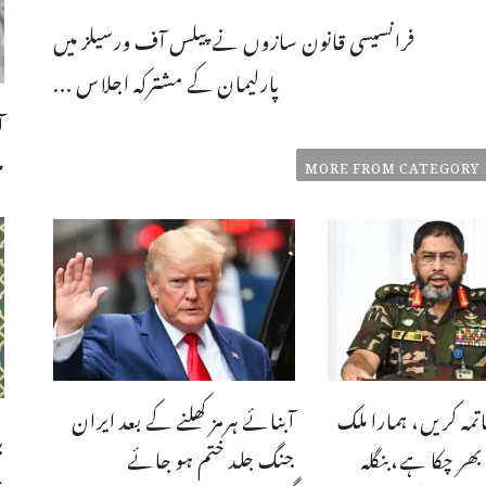
فرانسیسی قانون سازوں نے پیلس آف ورسیلز میں
پارلیمان کے مشترکہ اجلاس ...
ا
م
MORE FROM CATEGORY
تمہ کریں، ہمارا ملک
آبنائے ہرمز کھلنے کے بعد ایران
ب
ر چکا ہے،بنگله
جنگ جلد ختم ہو جائے
چ