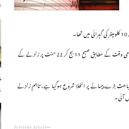
ا
غیر ملکی ذرائع ابلاغ کے مطابق قازقستان کے مقامی وقت کے مطابق صبح 11 بج کر 22 منٹ پر زلزلے کے
پ
لزلے کے باعث بڑے پیمانے پر انخلا شروع ہوگیا ہے، تاہم زلزلے
ب
ں آئی۔
Previous Article