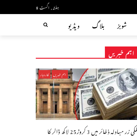
ہفتہ, اگست 8
شوبز
بلاگ
ویڈیو
اہم خبریں
اہم خبریں
کاروبار
ملکی زر مبادلہ ذخائر میں 3 کروڑ25 لاکھ ڈالر کا