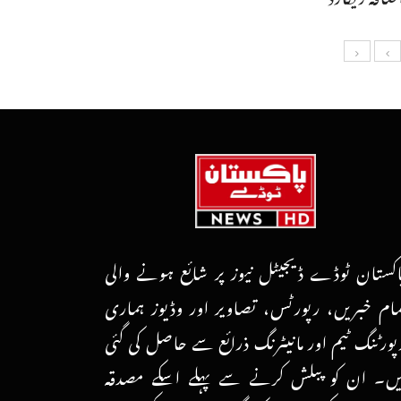
اکستان ٹوڈے ڈیجیٹل نیوز پر شائع ہونے والی
مام خبریں، رپورٹس، تصاویر اور وڈیوز ہماری
پورٹنگ ٹیم اور مانیٹرنگ ذرائع سے حاصل کی گئی
یں۔ ان کو پبلش کرنے سے پہلے اسکے مصدقہ