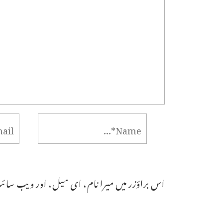
اس براؤزر میں میرا نام، ای میل، اور ویب سائٹ