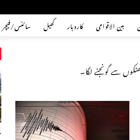
ن
بین الاقوامی
کاروبار
کھیل
سائنس/فیچر
ٹکوں سے گونجنے لگا۔