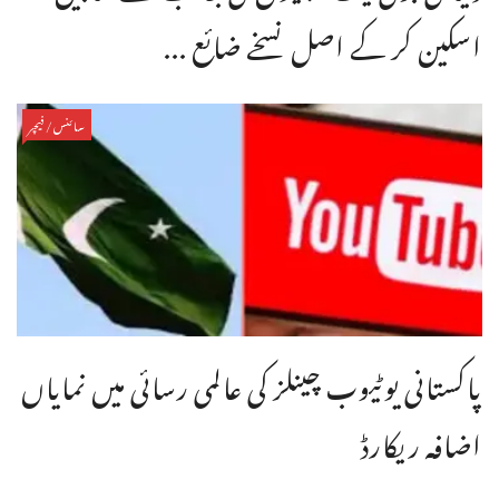
اسکین کر کے اصل نسخے ضائع ...
سائنس/فیچر
پاکستانی یوٹیوب چینلز کی عالمی رسائی میں نمایاں
اضافہ ریکارڈ