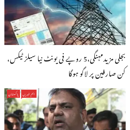
بجلی مزیدمہنگی،5 روپے فی یونٹ نیا سیلز ٹیکس،
کن صارفین پر لاگو ہوگا
اہم خبریں
پاکستان