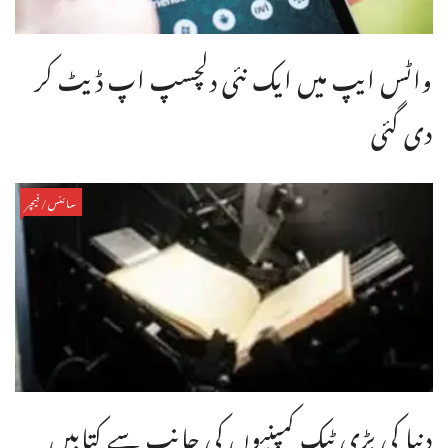
واٹس ایپ میں ایک نئی دلچسپ اپ ڈیٹ کر
دی گئی
سائنس/فیچر
دنیا کی بڑی ٹیک کمپنیوں کی جانب سے کتابیں