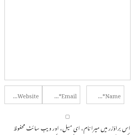
اس براؤزر میں میرا نام، ای میل، اور ویب سائٹ محفوظ