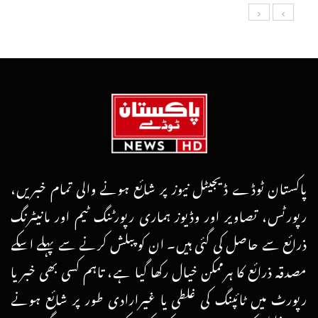
پاکستان ٹوڈے ڈیجیٹل نیوز پر شائع ہونے والی تمام خبریں،
رپورٹس، تصاویر اور وڈیوز ہماری رپورٹنگ ٹیم اور مانیٹرنگ
ذرائع سے حاصل کی گئی ہیں۔ ان کو پبلش کرنے سے پہلے اسکے
مصدقہ ذرائع کا ہرممکن خیال رکھا گیا ہے، تاہم کسی بھی خبر یا
رپورٹ میں ٹائپنگ کی غلطی یا غیرارادی طور پر شائع ہونے