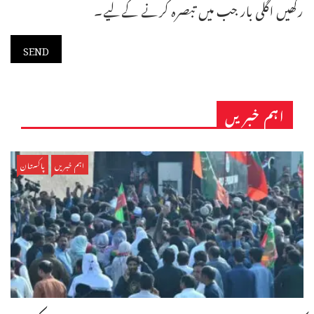
رکھیں اگلی بار جب میں تبصرہ کرنے کےلیے۔
اہم خبریں
اہم خبریں
پاکستان