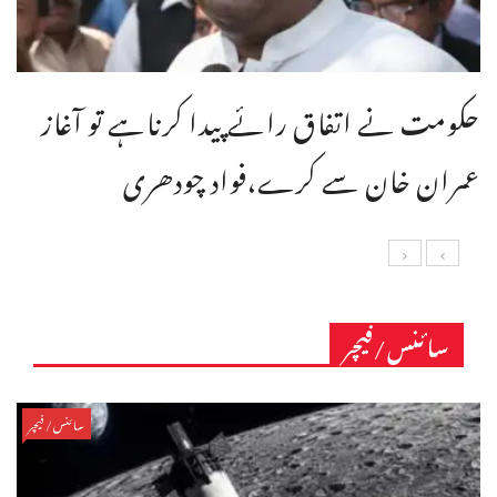
حکومت نے اتفاق رائے پیدا کرناہے تو آغاز
عمران خان سے کرے،فواد چودھری
سائنس/فیچر
سائنس/فیچر