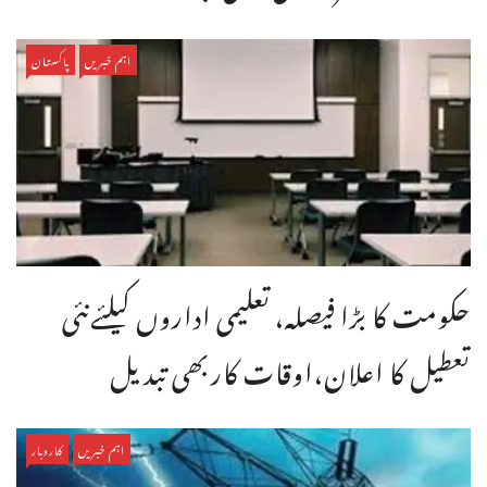
اہم خبریں
پاکستان
حکومت کا بڑا فیصلہ، تعلیمی اداروں کیلئےنئی
تعطیل کا اعلان،اوقات کاربھی تبدیل
اہم خبریں
کاروبار