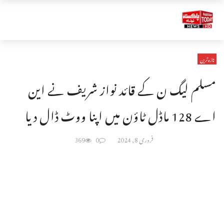
تازہ ترین
مسلم لیگ ن کے قائد نواز شریف نے این
اے 128 ماڈل ٹاؤن میں اپنا ووٹ ڈال دیا
فروری 8, 2024
0
369