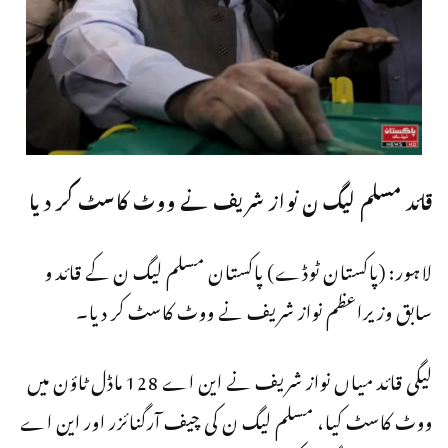
قائد مسلم لیگ ن نواز شریف نے ووٹ کاسٹ کر دیا
لاہور: (پاکستان ٹوڈے) پاکستان مسلم لیگ ن کے قائد و
سابق وزیراعظم نواز شریف نے ووٹ کاسٹ کر دیا۔
لیگی قائد میاں نواز شریف نے این اے 128 ماڈل ٹاؤن میں
ووٹ کاسٹ کیا، مسلم لیگ ن کی چیف آرگنائزر اور این اے