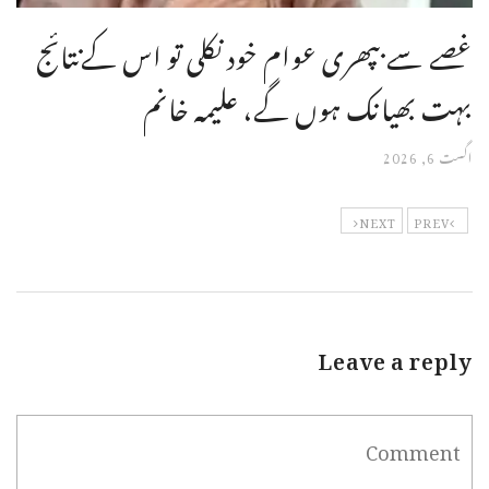
غصے سے بپھری عوام خود نکلی تو اس کےنتائج
بہت بھیانک ہوں گے، علیمہ خانم
اگست 6, 2026
NEXT
PREV
Leave a reply