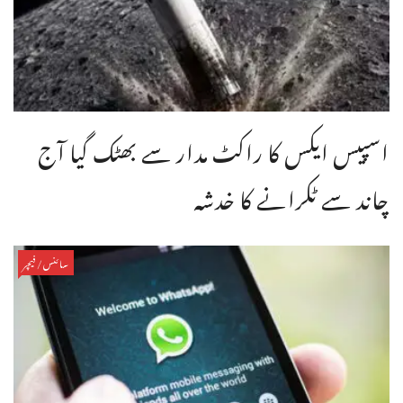
اسپیس ایکس کا راکٹ مدار سے بھٹک گیا آج
چاند سے ٹکرانے کا خدشہ
سائنس/فیچر