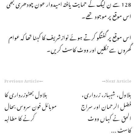
128 سے ن لیگ کے حمایت یافتہ امیدوار عون چودھری بھی
اس موقع پر موجود تھے۔
اس موقع پر گفتگو کرتے ہوئے نوازشریف کا کہنا تھا کہ عوام
گھروں سے نکلیں اور ووٹ کاسٹ کریں۔
Previous Article
Next Article
بلاول، شہباز، زرداری،
بلاول بھٹوزرداری کا
فضل الرحمان اور سراج
موبائل فون سروس بحال
الحق نے کہاں ووٹ
کرنے کا مطالبہ
کاسٹ ...