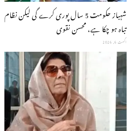
شہباز حکومت 5 سال پوری کرے گی لیکن نظام
تباہ ہو چکا ہے، محسن نقوی
اگست 6, 2026