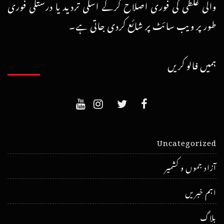
والی غلطی کی فوری اصلاح کرکے اسکی تردید یا درستگی فوری
طور پر ویب سائٹ پر شائع کردی جاتی ہے۔
ہمیں فالو کریں
Uncategorized
آزاد جموں و کشمیر
اہم خبریں
بلاگ