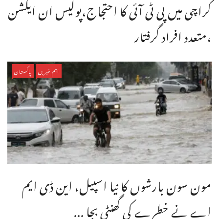
کراچی میں پی ٹی آئی کا احتجاج،پولیس ان ایکشن
،متعدد افراد گرفتار
اہم خبریں
پاکستان
مون سون بارشوں کا نیا اسپیل، این ڈی ایم
اے نے خطرے کی گھنٹی بجا ...