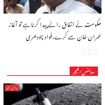
حکومت نے اتفاق رائے پیدا کرناہے تو آغاز
عمران خان سے کرے،فواد چودھری
سائنس/فیچر
سائنس/فیچر