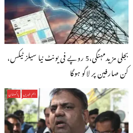
بجلی مزیدمہنگی،5 روپے فی یونٹ نیا سیلز ٹیکس،
کن صارفین پر لاگو ہوگا
اہم خبریں
پاکستان