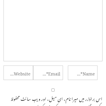
اس براؤزر میں میرا نام، ای میل، اور ویب سائٹ محفوظ