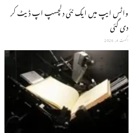
واٹس ایپ میں ایک نئی دلچسپ اپ ڈیٹ کر
دی گئی
اگست 4, 2026