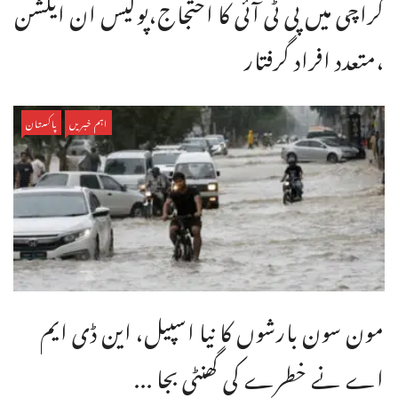
کراچی میں پی ٹی آئی کا احتجاج،پولیس ان ایکشن
،متعدد افراد گرفتار
اہم خبریں
پاکستان
مون سون بارشوں کا نیا اسپیل، این ڈی ایم
اے نے خطرے کی گھنٹی بجا ...