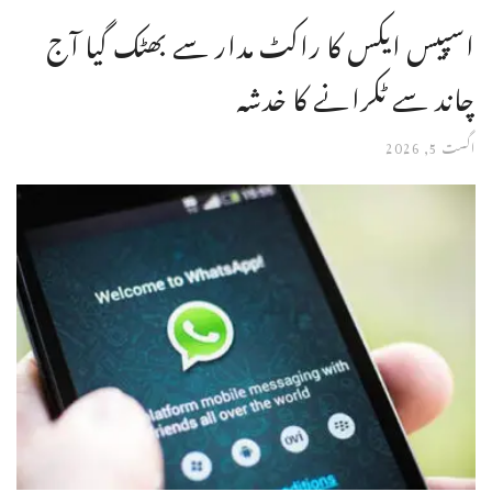
اسپیس ایکس کا راکٹ مدار سے بھٹک گیا آج
چاند سے ٹکرانے کا خدشہ
اگست 5, 2026