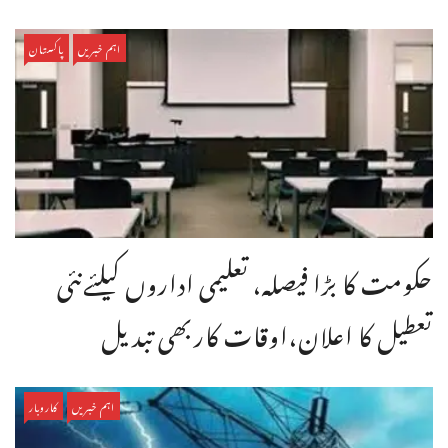
اہم خبریں
پاکستان
حکومت کا بڑا فیصلہ، تعلیمی اداروں کیلئےنئی
تعطیل کا اعلان،اوقات کاربھی تبدیل
اہم خبریں
کاروبار