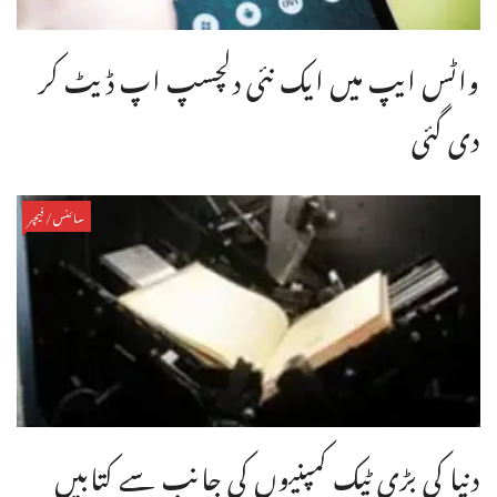
واٹس ایپ میں ایک نئی دلچسپ اپ ڈیٹ کر
دی گئی
سائنس/فیچر
دنیا کی بڑی ٹیک کمپنیوں کی جانب سے کتابیں