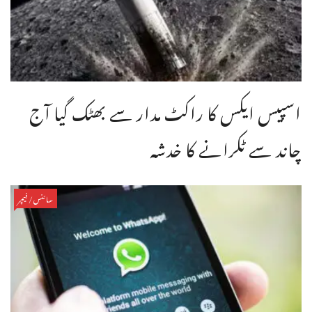
اسپیس ایکس کا راکٹ مدار سے بھٹک گیا آج
چاند سے ٹکرانے کا خدشہ
سائنس/فیچر