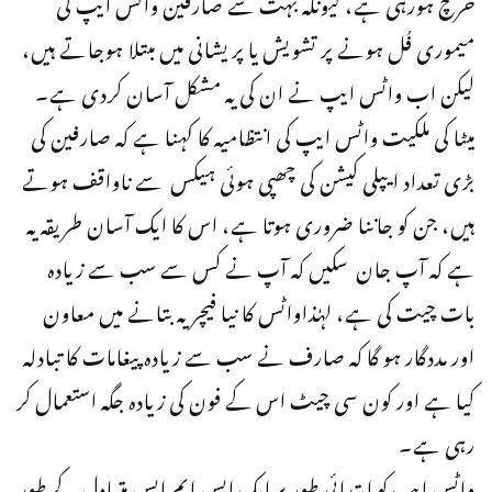
خرچ ہورہی ہے، کیونکہ بہت سے صارفین واٹس ایپ کی
میموری فُل ہونے پر تشویش یا پریشانی میں مبتلا ہوجاتے ہیں،
لیکن اب واٹس ایپ نے ان کی یہ مشکل آسان کردی ہے۔
میٹا کی ملکیت واٹس ایپ کی انتظامیہ کا کہنا ہے کہ صارفین کی
بڑی تعداد ایپلی کیشن کی چھپی ہوئی ہیکس سے ناواقف ہوتے
ہیں، جن کو جاننا ضروری ہوتا ہے، اس کا ایک آسان طریقہ یہ
ہے کہ آپ جان سکیں کہ آپ نے کس سے سب سے زیادہ
بات چیت کی ہے، لہٰذاواٹس کا نیا فیچر یہ بتانے میں معاون
اور مددگار ہو گا کہ صارف نے سب سے زیادہ پیغامات کا تبادلہ
کیا ہے اور کون سی چیٹ اس کے فون کی زیادہ جگہ استعمال کر
رہی ہے۔
واٹس ایپ کو ابتدائی طور پر ایک ایس ایم ایس متبادل کے طور