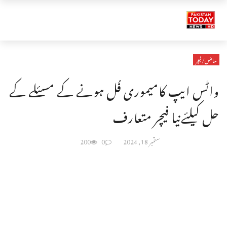
سائنس/فیچر
واٹس ایپ کامیموری فُل ہونے کے مسئلے کے
حل کیلئےنیا فیچر متعارف
ستمبر 18, 2024
0
200