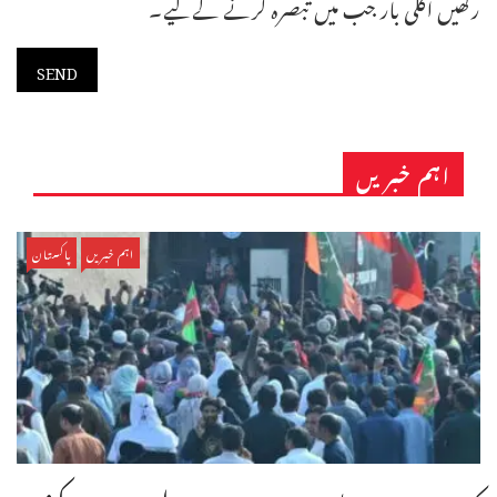
رکھیں اگلی بار جب میں تبصرہ کرنے کےلیے۔
اہم خبریں
اہم خبریں
پاکستان