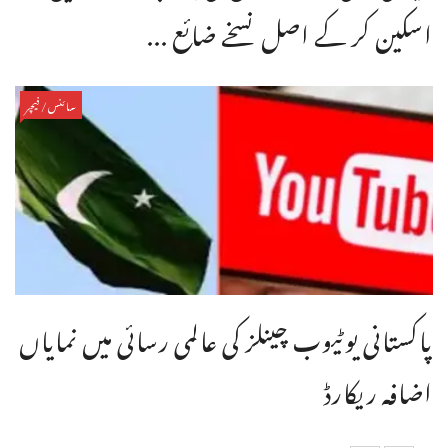
اسکین کر کے اصل نسخے ضائع ...
سائنس/فیچر
پاکستانی یوٹیوب چینلز کی عالمی رسائی میں نمایاں
اضافہ ریکارڈ