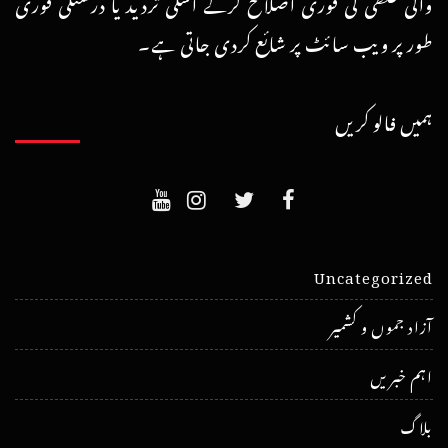
والی غلطی کی فوری اصلاح کرکے اسکی تردید یا درستگی فوری
طور پر ویب سائٹ پر شائع کردی جاتی ہے۔
ہمیں فالو کریں
Uncategorized
آزاد جموں و کشمیر
اہم خبریں
بلاگ