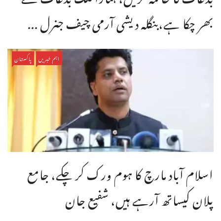
بھر چکا ہے،بنگله دیشی آرمی چیف جنرل ...
اہم خبریں
پاکستان
اسلام آباد مارچ کا ہوم ورک کر چکے، جامع
پلان کیساتھ آرہے ہیں، شفیع جان