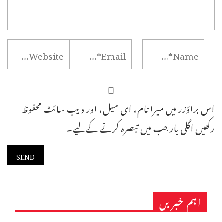
اس براؤزر میں میرا نام، ای میل، اور ویب سائٹ محفوظ
رکھیں اگلی بار جب میں تبصرہ کرنے کےلیے۔
اہم خبریں