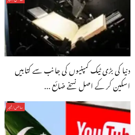
دنیا کی بڑی ٹیک کمپنیوں کی جانب سے کتابیں
اسکین کر کے اصل نسخے ضائع ...
سائنس/فیچر