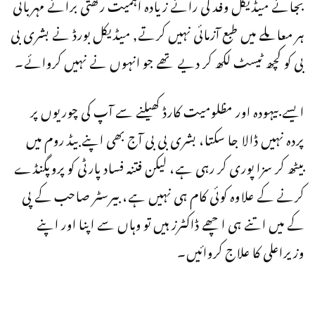
بجائے میڈیکل وفد کی رائے زیادہ اہمیت رکھتی برائے مہربانی
ہر معاملے میں طبع آزمائی نہیں کرتے, میڈیکل بورڈ نے بشری بی
بی کو کچھ ٹیسٹ لکھ کر دیے تھے جو انہوں نے نہیں کروائے۔
ایسے بیہودہ اور مظلومیت کارڈ کھیلنے سے آپ کی چوریوں پر
پردہ نہیں ڈالا جا سکتا، بشری بی بی آج بھی اپنے بیڈ روم میں
بیٹھ کر سزا پوری کر رہی ہے، لیکن فتنہ فساد پارٹی کو پروپگنڈے
کرنے کے علاوہ کوئی کام ہی نہیں ہے، بیرسٹر صاحب کے پی
کے میں اتنے ہی اچھے ڈاکٹرز ہیں تو وہاں سے اپنا اور اپنے
وزیراعلی کا علاج کروائیں۔