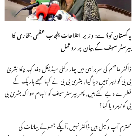
پاکستان ٹوڈے: وزیر اطلاعات پنجاب عظمی بخاری کا
بیرسٹر سیف کے بیان پر ردعمل
ڈاکٹر عاصم کی سربراہی میں چار رکنی میڈیکل وفد کہہ چکا بشریٰ
بی بی کو زہر نہیں دیا گیا, بشری بی بی نے کہا مجھے ہارپک کے
قطرے دیے گئے ہیں, پھر بیرسٹر سیف کو الہام ہوا کہ بشریٰ بی
بی کو زہر دیا گیا؟
محترم آپ وکیل ہیں ڈاکٹر نہیں،آپکے جھوٹے بیانات کی