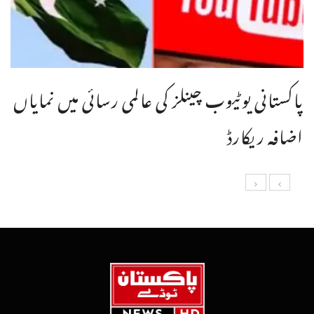
پاکستانی یوٹیوب چینلز کی عالمی رسائی میں نمایاں
اضافہ ریکارڈ