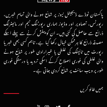
پاکستان ٹوڈے ڈیجیٹل نیوز پر شائع ہونے والی تمام خبریں،
رپورٹس، تصاویر اور وڈیوز ہماری رپورٹنگ ٹیم اور مانیٹرنگ
ذرائع سے حاصل کی گئی ہیں۔ ان کو پبلش کرنے سے پہلے اسکے
مصدقہ ذرائع کا ہرممکن خیال رکھا گیا ہے، تاہم کسی بھی خبر یا
رپورٹ میں ٹائپنگ کی غلطی یا غیرارادی طور پر شائع ہونے
والی غلطی کی فوری اصلاح کرکے اسکی تردید یا درستگی فوری
طور پر ویب سائٹ پر شائع کردی جاتی ہے۔
ہمیں فالو کریں