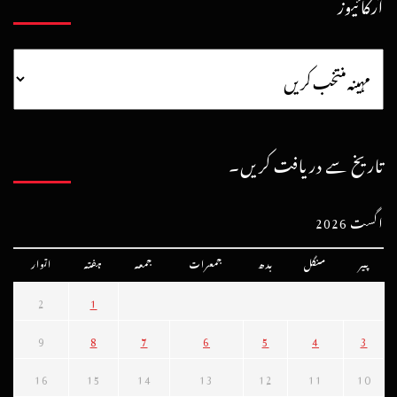
آرکائیوز
تاریخ سے دریافت کریں۔
اگست 2026
پیر
منگل
بدھ
جمعرات
جمعہ
ہفتہ
اتوار
2
1
9
8
7
6
5
4
3
16
15
14
13
12
11
10