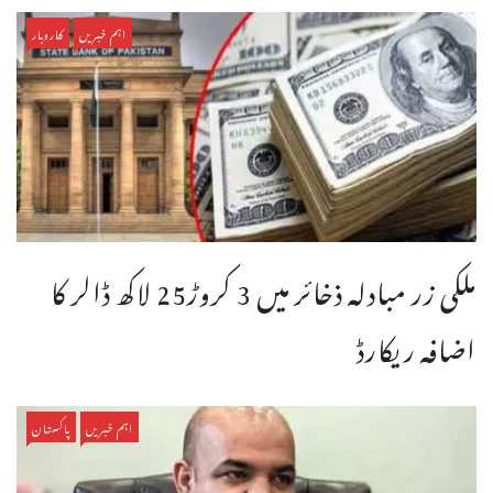
اہم خبریں
کاروبار
ملکی زر مبادلہ ذخائر میں 3 کروڑ25 لاکھ ڈالر کا
اضافہ ریکارڈ
اہم خبریں
پاکستان