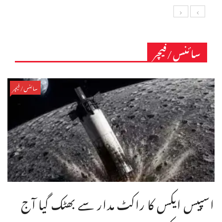
سائنس/فیچر
سائنس/فیچر
اسپیس ایکس کا راکٹ مدار سے بھٹک گیا آج