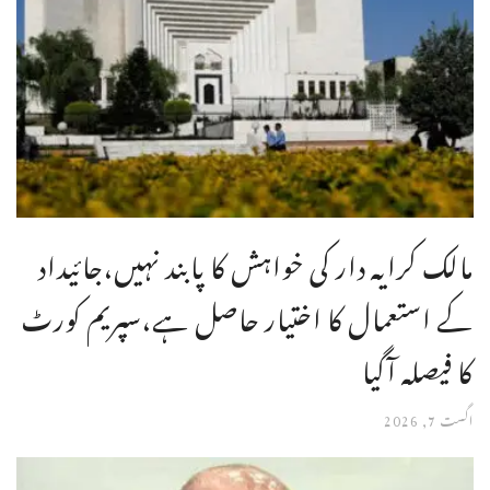
مالک کرایہ دار کی خواہش کا پابند نہیں،جائیداد
کے استعمال کا اختیار حاصل ہے،سپریم کورٹ
کا فیصلہ آگیا
اگست 7, 2026