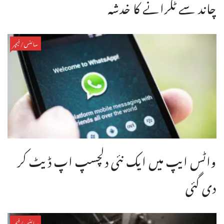
چاند سے ٹکرانے کا خدشہ
سائنس/فیچر
واٹس ایپ میں ایک نئی دلچسپ اپ ڈیٹ کر
دی گئی
سائنس/فیچر