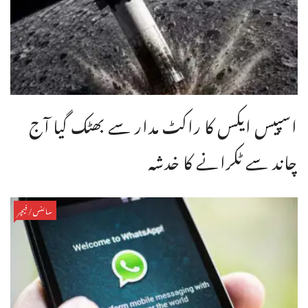
اسپیس ایکس کا راکٹ مدار سے بھٹک گیا آج
چاند سے ٹکرانے کا خدشہ
سائنس/فیچر