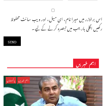
اس براؤزر میں میرا نام، ای میل، اور ویب سائٹ محفوظ
رکھیں اگلی بار جب میں تبصرہ کرنے کےلیے۔
اہم خبریں
اہم خبریں
پاکستان