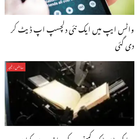
واٹس ایپ میں ایک نئی دلچسپ اپ ڈیٹ کر
دی گئی
سائنس/فیچر
دنیا کی بڑی ٹیک کمپنیوں کی جانب سے کتابیں