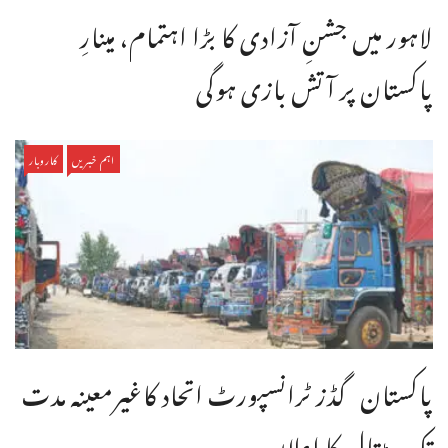
لاہور میں جشنِ آزادی کا بڑا اہتمام، مینارِ
پاکستان پر آتش بازی ہوگی
اہم خبریں
کاروبار
پاکستان گڈز ٹرانسپورٹ اتحاد کاغیرمعینہ مدت
تک ہڑتال کا اعلان