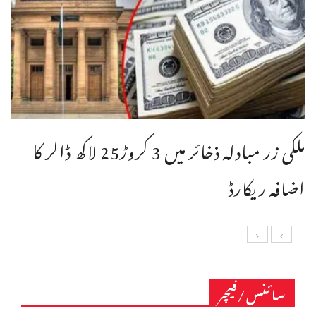
ملکی زر مبادلہ ذخائر میں 3 کروڑ25 لاکھ ڈالر کا
اضافہ ریکارڈ
سائنس/فیچر