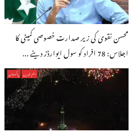
محسن نقوی کی زیر صدارت خصوصی کمیٹی کا
اجلاس: 78 افراد کو سول ایوارڈز دینے ...
اہم خبریں
پاکستان