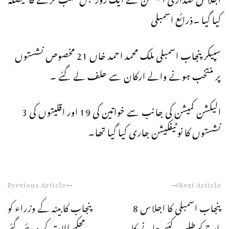
کیا گیا ۔ذرائع اسمبلی
سپیکر پنجاب اسمبلی ملک محمد احمد خاں 21 مخصوص نشستوں
پر منتخب ہونے والے ارکان سے حلف لے گئے ۔
الیکشن کمیشن کی جانب سے خواتین کی 19 اور اقلیتوں کی 3
نشستوں کا نوٹیفکیشن جاری کیا گیا تھا۔
Previous Article
Next Article
پنجاب اسمبلی کا اجلاس 8
پنجاب کابینہ کے وزراء کو
مارچ کو طلب کئیے جانے کا
محکمے الات کر دیئے گئے