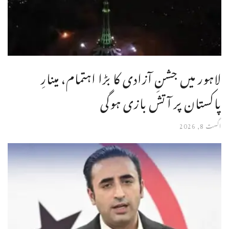
لاہور میں جشنِ آزادی کا بڑا اہتمام، مینارِ
پاکستان پر آتش بازی ہوگی
اگست 8, 2026