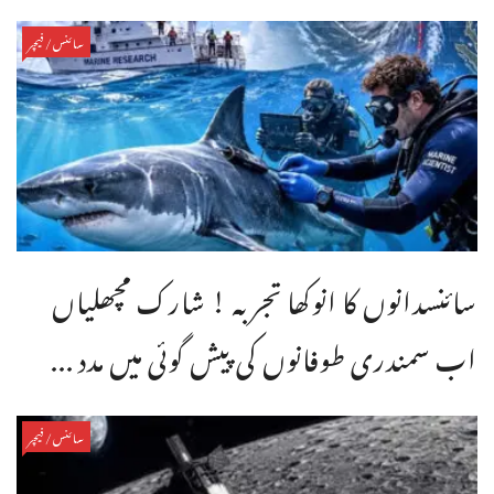
سائنس/فیچر
سائنسدانوں کا انوکھا تجربہ ! شارک مچھلیاں
اب سمندری طوفانوں کی پیش گوئی میں مدد ...
سائنس/فیچر