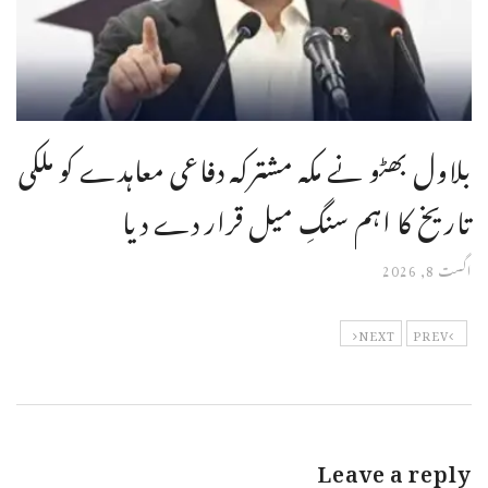
بلاول بھٹو نے مکہ مشترکہ دفاعی معاہدے کو ملکی
تاریخ کا اہم سنگِ میل قرار دے دیا
اگست 8, 2026
NEXT
PREV
Leave a reply