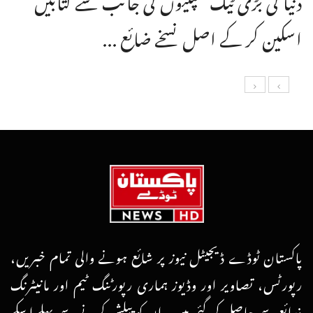
اسکین کر کے اصل نسخے ضائع ...
پاکستان ٹوڈے ڈیجیٹل نیوز پر شائع ہونے والی تمام خبریں،
رپورٹس، تصاویر اور وڈیوز ہماری رپورٹنگ ٹیم اور مانیٹرنگ
ذرائع سے حاصل کی گئی ہیں۔ ان کو پبلش کرنے سے پہلے اسکے