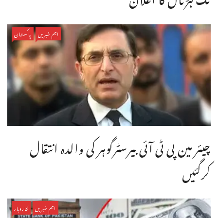
اہم خبریں
پاکستان
چیئر مین پی ٹی آئی بیرسٹرگوہر کی والدہ انتقال
کرگئیں
اہم خبریں
کاروبار