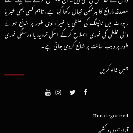
مصدقہ ذرائع کا ہرممکن خیال رکھا گیا ہے، تاہم کسی بھی خبر یا
رپورٹ میں ٹائپنگ کی غلطی یا غیرارادی طور پر شائع ہونے
والی غلطی کی فوری اصلاح کرکے اسکی تردید یا درستگی فوری
طور پر ویب سائٹ پر شائع کردی جاتی ہے۔
ہمیں فالو کریں
Uncategorized
آزاد جموں و کشمیر