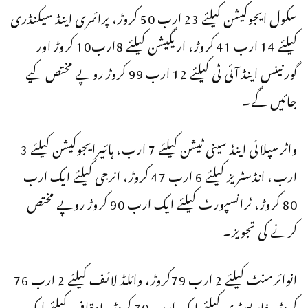
سکول ایجوکیشن کیلئے 23 ارب 50 کروڑ، پرائمری اینڈ سیکنڈری
کیلئے 14 ارب 41 کروڑ، اریگیشن کیلئے 8ارب10 کروڑ اور
گورنینس اینڈ آئی ٹی کیلئے 12 ارب 99 کروڑ روپے مختص کیے
جائیں گے۔
واٹرسپلائی اینڈ سینی ٹیشن کیلئے 7 ارب، ہائیرایجوکیشن کیلئے 3
ارب، انڈسٹریز کیلئے 6 ارب 47 کروڑ، انرجی کیلئے ایک ارب
80 کروڑ، ٹرانسپورٹ کیلئے ایک ارب 90 کروڑ روپے مختص
کرنے کی تجویز۔
انوائرمنٹ کیلئے 2 ارب 79کروڑ، وائلڈ لائف کیلئے 2 ارب 76
کروڑ، فاریسٹری کیلئے ایک ارب 70 کروڑ، اوقاف کیلئے ایک