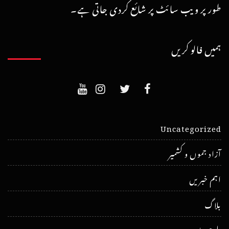
طور پر ویب سائٹ پر شائع کردی جاتی ہے۔
ہمیں فالو کریں
Uncategorized
آزاد جموں و کشمیر
اہم خبریں
بلاگ