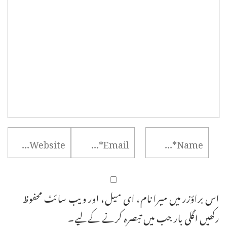
اس براؤزر میں میرا نام، ای میل، اور ویب سائٹ محفوظ
رکھیں اگلی بار جب میں تبصرہ کرنے کےلیے۔