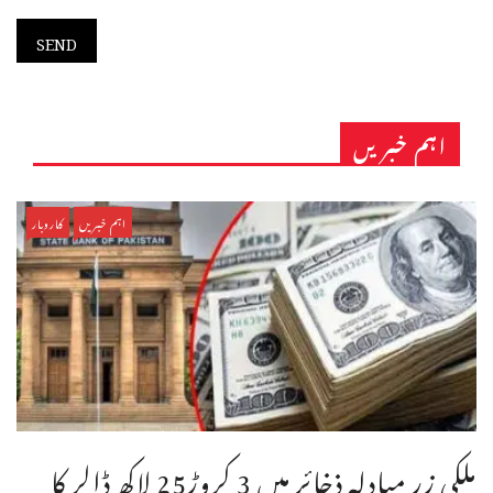
اہم خبریں
اہم خبریں
کاروبار
ملکی زر مبادلہ ذخائر میں 3 کروڑ25 لاکھ ڈالر کا