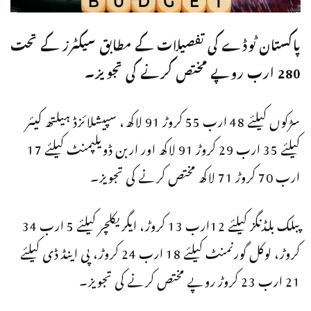
پاکستان ٹوڈے کی تفصیلات کے مطابق سیکٹرز کے تحت
280 ارب روپے مختص کرنے کی تجویز۔
سڑکوں کیلئے 48 ارب 55 کروڑ 91 لاکھ، سپیشلائزڈ ہیلتھ کیئر
کیلئے 35 ارب 29 کروڑ 91 لاکھ اور اربن ڈویلپمنٹ کیلئے 17
ارب 70 کروڑ 71 لاکھ مختص کرنے کی تجویز۔
پبلک بلڈنگز کیلئے 12ارب 13 کروڑ، ایگریکلچر کیلئے 5 ارب 34
کروڑ، لوکل گورنمنٹ کیلئے 18 ارب 24 کروڑ، پی اینڈ ڈی کیلئے
21 ارب 23 کروڑ روپے مختص کرنے کی تجویز۔