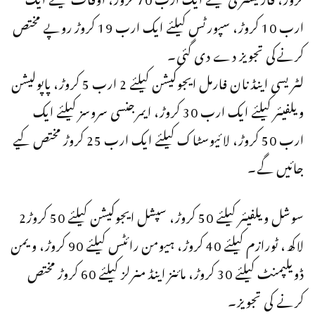
ارب 10 کروڑ، سپورٹس کیلئے ایک ارب 19 کروڑ روپے مختص
کرنےکی تجویز دے دی گئی۔
لٹریسی اینڈ نان فارمل ایجوکیشن کیلئے 2 ارب 5 کروڑ، پاپولیشن
ویلفیئر کیلئے ایک ارب 30 کروڑ، ایمرجنسی سروسز کیلئے ایک
ارب 50 کروڑ، لائیوسٹاک کیلئے ایک ارب 25 کروڑ مختص کیے
جائیں گے۔
سوشل ویلفیئر کیلئے 50 کروڑ، سپشل ایجوکیشن کیلئے 50 کروڑ2
لاکھ، ٹورازم کیلئے 40 کروڑ، ہیومن رائٹس کیلئے 90 کروڑ، ویمن
ڈویلپمنٹ کیلئے 30 کروڑ، مائنز اینڈ منرلز کیلئے 60 کروڑ مختص
کرنے کی تجویز۔