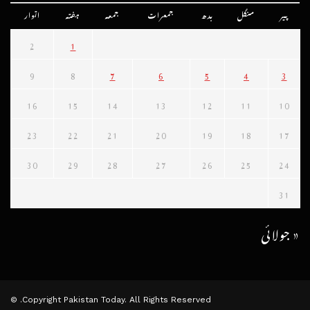
پیر
منگل
بدھ
جمعرات
جمعہ
ہفتہ
اتوار
2
1
9
8
7
6
5
4
3
16
15
14
13
12
11
10
23
22
21
20
19
18
17
30
29
28
27
26
25
24
31
« جولائی
Copyright Pakistan Today. All Rights Reserved. ©