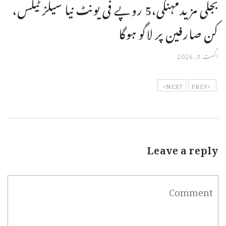
بجلی مزیدمہنگی،5 روپے فی یونٹ نیا سیلز ٹیکس،
کن صارفین پر لاگو ہوگا
اگست 5, 2026
NEXT
PREV
Leave a reply