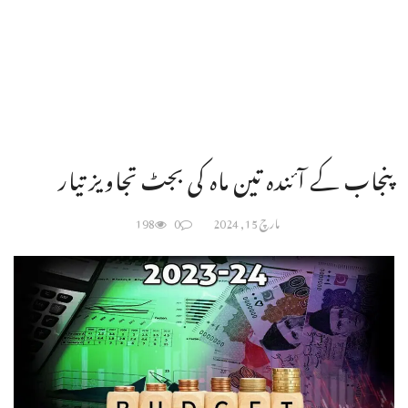
پنجاب کے آئندہ تین ماہ کی بجٹ تجاویز تیار
مارچ 15, 2024
0
198