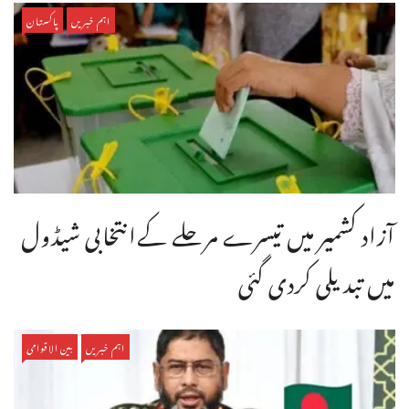
اہم خبریں
پاکستان
آزاد کشمیر میں تیسرے مرحلے کےانتخابی شیڈول
میں تبدیلی کردی گئی
اہم خبریں
بین الاقوامی