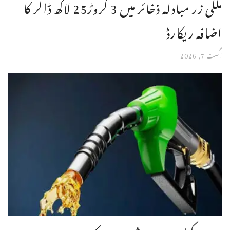
ملکی زر مبادلہ ذخائر میں 3 کروڑ25 لاکھ ڈالر کا
اضافہ ریکارڈ
اگست 7, 2026