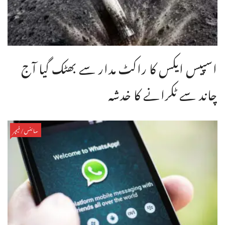
اسپیس ایکس کا راکٹ مدار سے بھٹک گیا آج
چاند سے ٹکرانے کا خدشہ
سائنس/فیچر