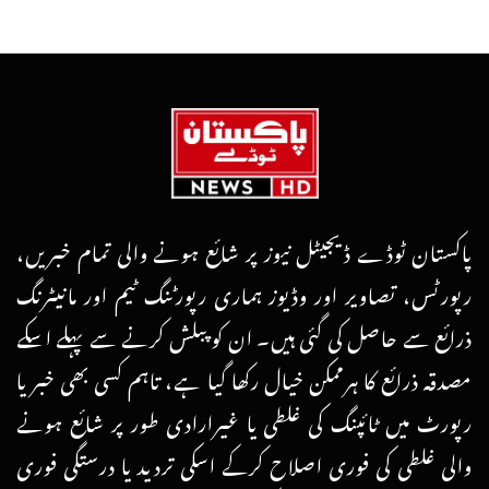
پاکستان ٹوڈے ڈیجیٹل نیوز پر شائع ہونے والی تمام خبریں،
رپورٹس، تصاویر اور وڈیوز ہماری رپورٹنگ ٹیم اور مانیٹرنگ
ذرائع سے حاصل کی گئی ہیں۔ ان کو پبلش کرنے سے پہلے اسکے
مصدقہ ذرائع کا ہرممکن خیال رکھا گیا ہے، تاہم کسی بھی خبر یا
رپورٹ میں ٹائپنگ کی غلطی یا غیرارادی طور پر شائع ہونے
والی غلطی کی فوری اصلاح کرکے اسکی تردید یا درستگی فوری