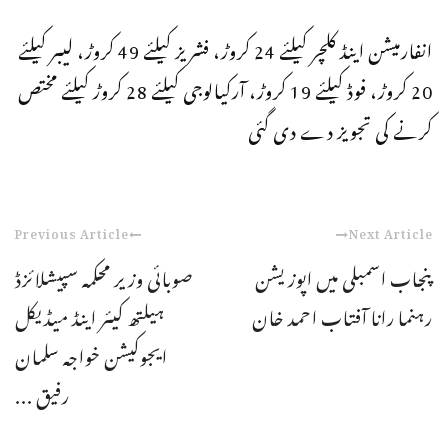
انفارمیشن اینڈ کلچر کیلئے 24 کروڑ، فشریز کیلئے 49 کروڑ، لیبر کیلئے
20 کروڑ، فوڈ کیلئے 19 کروڑ، آرکیالوجی کیلئے 28 کروڑ کیلئے مختص
کرنے کی تجویز دے دی گئی
Previous Article
Next Article
پنجاب اسمبلی میں اپوزیشن
صوبائی وزیر محکمہ سپیشلائزڈ
رہنما رانا آفتاب احمد خان
ہیلتھ کیئر اینڈ میڈیکل
ایجوکیشن خواجہ سلمان
رفیق ...