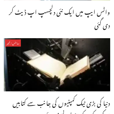
واٹس ایپ میں ایک نئی دلچسپ اپ ڈیٹ کر
دی گئی
سائنس/فیچر
دنیا کی بڑی ٹیک کمپنیوں کی جانب سے کتابیں