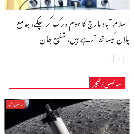
اسلام آباد مارچ کا ہوم ورک کر چکے، جامع
پلان کیساتھ آرہے ہیں، شفیع جان
سائنس/فیچر
سائنس/فیچر