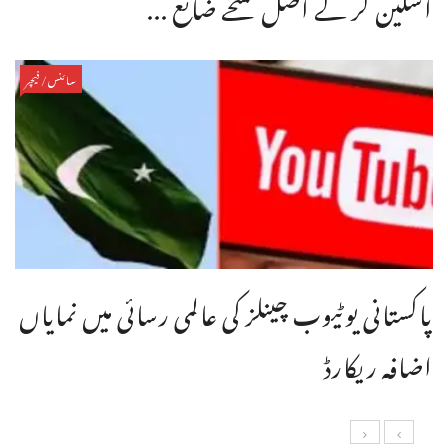
اسکین کر کے اصل نسخے ضائع ...
سائنس/فیچر
پاکستانی یوٹیوب چینلز کی عالمی رسائی میں نمایاں
اضافہ ریکارڈ