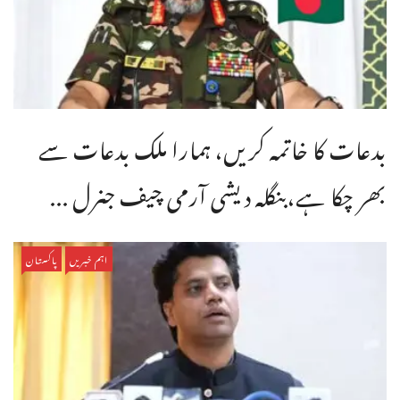
بدعات کا خاتمہ کریں، ہمارا ملک بدعات سے
بھر چکا ہے،بنگله دیشی آرمی چیف جنرل ...
اہم خبریں
پاکستان