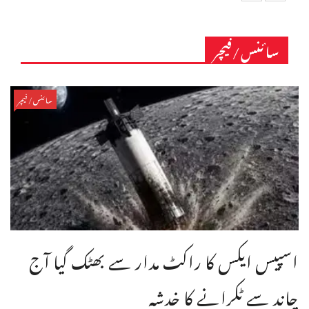
سائنس/فیچر
سائنس/فیچر
اسپیس ایکس کا راکٹ مدار سے بھٹک گیا آج
چاند سے ٹکرانے کا خدشہ