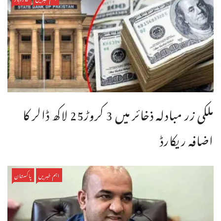
ملکی زر مبادلہ ذخائر میں 3 کروڑ25 لاکھ ڈالر کا
اضافہ ریکارڈ
اہم خبریں
پاکستان