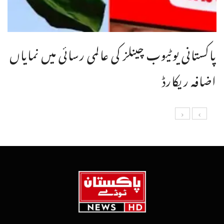
پاکستانی یوٹیوب چینلز کی عالمی رسائی میں نمایاں
اضافہ ریکارڈ