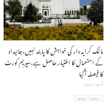
مالک کرایہ دار کی خواہش کا پابند نہیں،جائیداد
کے استعمال کا اختیار حاصل ہے،سپریم کورٹ
کا فیصلہ آگیا
اگست 7, 2026
NEXT
PREV