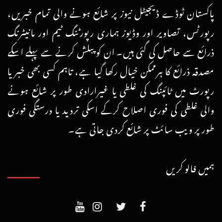
پاکستان ٹوڈے ڈیجیٹل نیوز پر شائع ہونے والی تمام خبریں،
رپورٹس، تصاویر اور وڈیوز ہماری رپورٹنگ ٹیم اور مانیٹرنگ
ذرائع سے حاصل کی گئی ہیں۔ ان کو پبلش کرنے سے پہلے اسکے
مصدقہ ذرائع کا ہرممکن خیال رکھا گیا ہے، تاہم کسی بھی خبر یا
رپورٹ میں ٹائپنگ کی غلطی یا غیرارادی طور پر شائع ہونے
والی غلطی کی فوری اصلاح کرکے اسکی تردید یا درستگی فوری
طور پر ویب سائٹ پر شائع کردی جاتی ہے۔
ہمیں فالو کریں