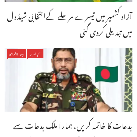
آزاد کشمیر میں تیسرے مرحلے کےانتخابی شیڈول
میں تبدیلی کردی گئی
اہم خبریں
بین الاقوامی
بدعات کا خاتمہ کریں، ہمارا ملک بدعات سے