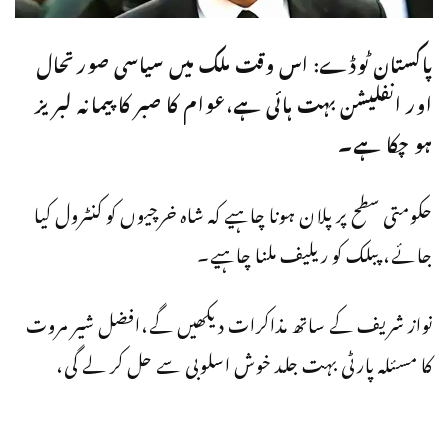
پاکستان ٹوڈے: اس وقت ملک میں سیاسی صورتحال
اور انفلیشن بہت ہائی ہے،عوام کا صبر کا پیمانہ لبریز
ہو چکا ہے۔
حکومتی سطح پر پلان ہونا چاہیے کہ شاہ خرچیوں کو کنٹرول کیا
جائے، پبلک کو ریلیف ملنا چاہیے۔
نواز شریف کے ساتھ مذاکرات دیکھیں گے،افضل شیر مروت
کا مسئلہ پارٹی بہت جلد خوش اسلوبی سے حل کر لے گی،