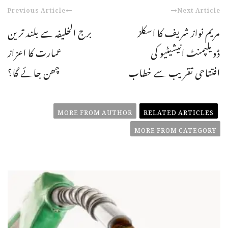
Previous Article
Next Article
مریم نواز شریف کا اسکلز
برج الخلیفہ سے بلند ترین
ڈویلپمنٹ انیشیٹیو کی
عمارت کا اعزاز
افتتاحی تقریب سے خطاب
چھن جائے گا؟
MORE FROM AUTHOR
RELATED ARTICLES
MORE FROM CATEGORY