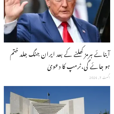
آبنائے ہرمز کھلنے کے بعد ایران جنگ جلد ختم
ہو جائے گی،ٹرمپ کا دعویٰ
اگست 7, 2026