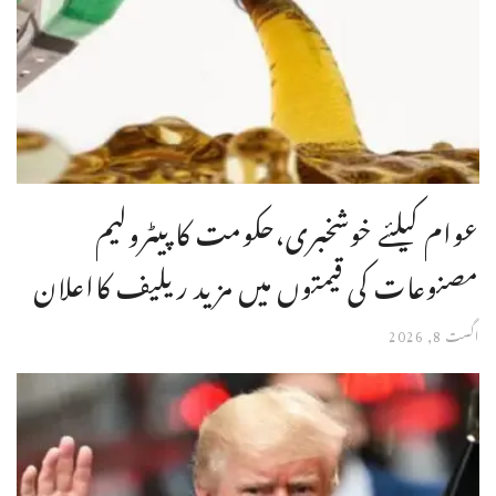
عوام کیلئے خوشخبری،حکومت کا پیٹرولیم
مصنوعات کی قیمتوں میں مزید ریلیف کااعلان
اگست 8, 2026