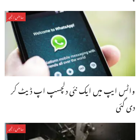
سائنس/فیچر
واٹس ایپ میں ایک نئی دلچسپ اپ ڈیٹ کر
دی گئی
سائنس/فیچر