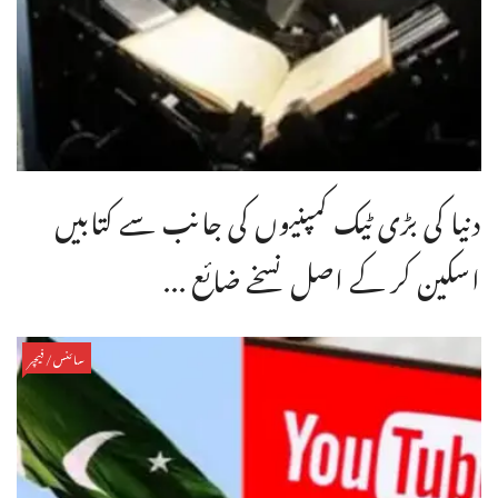
دنیا کی بڑی ٹیک کمپنیوں کی جانب سے کتابیں
اسکین کر کے اصل نسخے ضائع ...
سائنس/فیچر