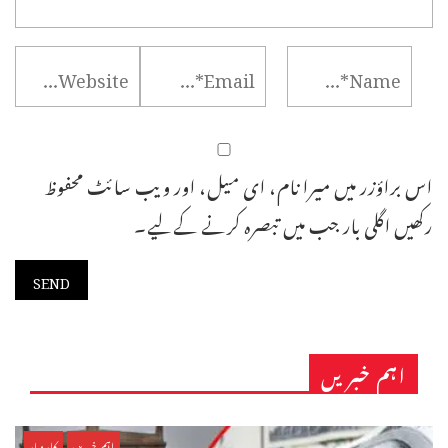
اس براؤزر میں میرا نام، ای میل، اور ویب سائٹ محفوظ
رکھیں اگلی بار جب میں تبصرہ کرنے کےلیے۔
اہم خبریں
اہم خبریں
کاروبار