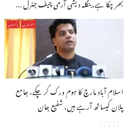
بھر چکا ہے،بنگله دیشی آرمی چیف جنرل ...
اہم خبریں
پاکستان
اسلام آباد مارچ کا ہوم ورک کر چکے، جامع
پلان کیساتھ آرہے ہیں، شفیع جان