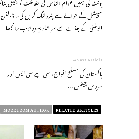
یونٹ کی ٹیمیں عوام الناس کی حفاظت کو یقینی بنائی
سپیشل کے حوالے سے پٹرولنگ کریں گی۔ ڈولفن 
الوطنی کے جذبے سے سر شار ہیںزوہیب رانجھا
Next Article
پاکستان کی مسلح افواج، سی جے سی ایس اور
سروس چیفس ...
MORE FROM AUTHOR
RELATED ARTICLES