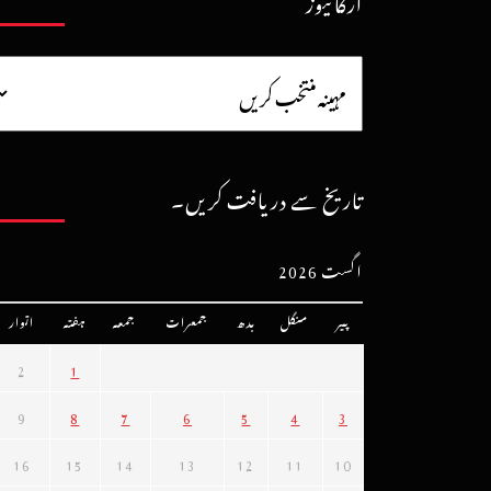
آرکائیوز
تاریخ سے دریافت کریں۔
اگست 2026
پیر
منگل
بدھ
جمعرات
جمعہ
ہفتہ
اتوار
2
1
9
8
7
6
5
4
3
16
15
14
13
12
11
10