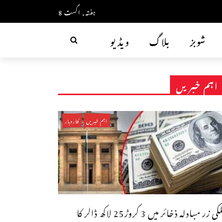
ہفتہ, اگست 8
شوبز
بلاگ
ویڈیو
اہم خبریں
اہم خبریں
کاروبار
ملکی زر مبادلہ ذخائر میں 3 کروڑ25 لاکھ ڈالر کا