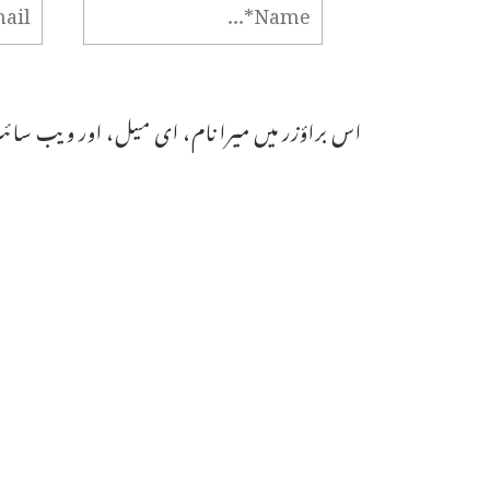
اس براؤزر میں میرا نام، ای میل، اور ویب سائٹ