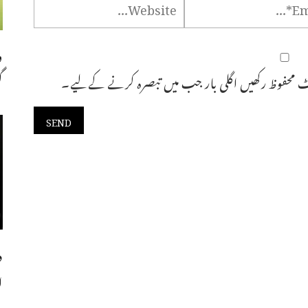
و
گ
 محفوظ رکھیں اگلی بار جب میں تبصرہ کرنے کےلیے۔
د
ا