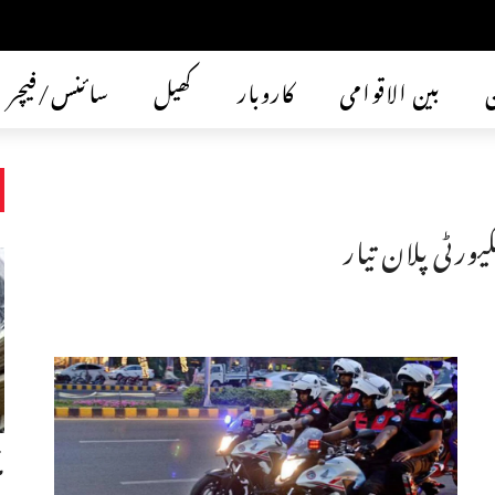
ن
بین الاقوامی
کاروبار
کھیل
سائنس/فیچر
ورٹی پلان تیار