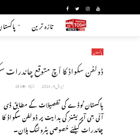
تازہ ترین
پاکستا
پاکستان
ڈولفن سکواڈ کا أچ متوقع چاندرات سکی
اپریل 9, 2024
0
283
پاکستان ٹوڈے کی تفصیلات کے مطابق ڈی
آئی جی آپریشنز کی ہدایت پر ڈولفن سکواڈ کا
چاندرات کیلئے خصوصی پٹرولنگ پلان۔