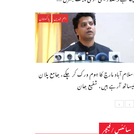
اہم خبریں
پاکستان
سلام آباد مارچ کا ہوم ورک کر چکے، جامع پلان
یساتھ آرہے ہیں، شفیع جان
سائنس/فیچر