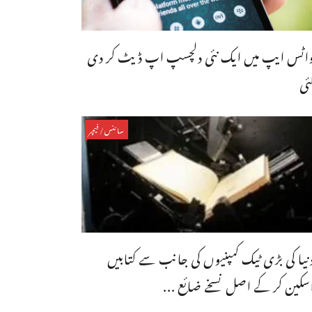
اٹس ایپ میں ایک نئی دلچسپ اپ ڈیٹ کر دی
ئی
سائنس/فیچر
نیا کی بڑی ٹیک کمپنیوں کی جانب سے کتابیں
سکین کر کے اصل نسخے ضائع ...