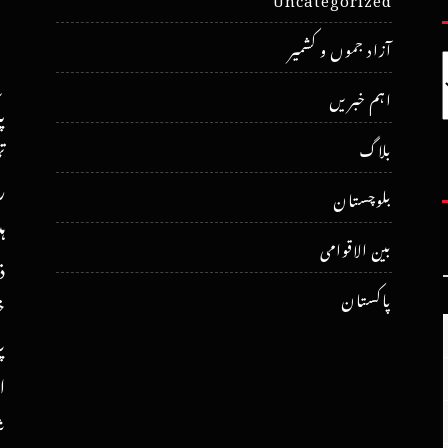
آزاد جموں و کشمیر
اہم خبریں
پ
ت
بلاگ
ر
بلوچستان
ہ
بین الاقوامی
ذ
پاکستان
خ
پ
ا
ش