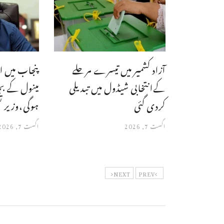
آزاد کشمیر میں تیسرے مرحلے
پنجاب میں ا
کےانتخابی شیڈول میں تبدیلی
مینول کے ب
کردی گئی
ہوگی،وزیر ت
اگست 7, 2026
اگست 7, 2026
NEXT
PREV