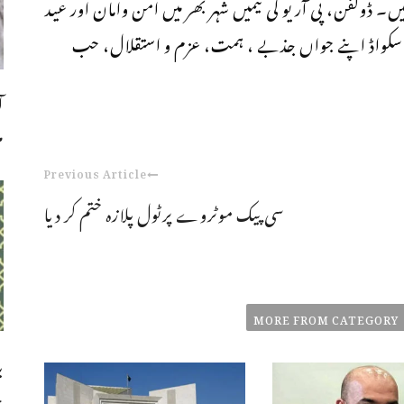
ں۔ ڈولفن، پی آر یو کی ٹیمیں شہر بھر میں امن وامان اور عید
سکواڈ اپنے جواں جذبے ، ہمت، عزم و استقلال، حب
ا
م
Previous Article
سی پیک موٹروے پرٹول پلازہ ختم کر دیا
MORE FROM CATEGORY
ب
چ