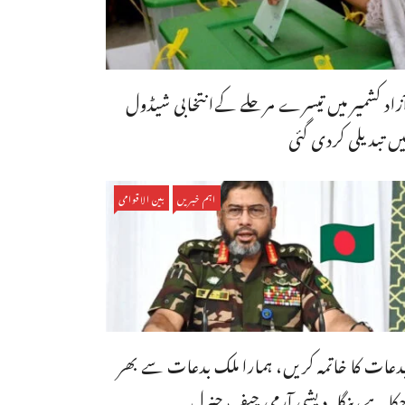
ٓزاد کشمیر میں تیسرے مرحلے کےانتخابی شیڈول
یں تبدیلی کردی گئی
اہم خبریں
بین الاقوامی
دعات کا خاتمہ کریں، ہمارا ملک بدعات سے بھر
کا ہے،بنگله دیشی آرمی چیف جنرل ...