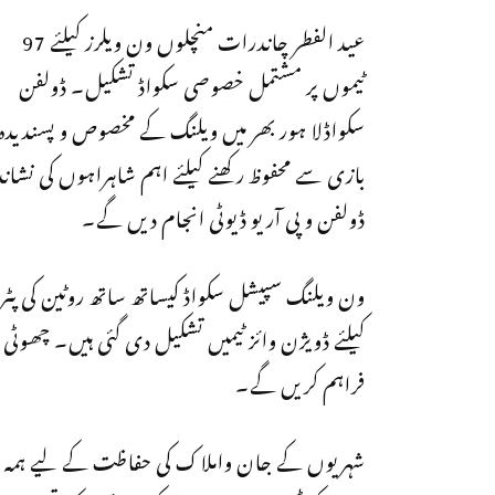
عید الفطر چاندرات منچلوں ون ویلرز کیلئے 97
ٹیموں پر مشتمل خصوصی سکواڈ تشکیل۔ ڈولفن
سکواڈلا ہور بھر میں ویلنگ کے مخصوص و پسندیدہ 
ڈولفن و پی آر یو ڈیوٹی انجام دیں گے۔
ون ویلنگ سپیشل سکواڈ کیساتھ ساتھ روٹین کی پ
کیلئے ڈویژن وائز ٹیمیں تشکیل دی گئی ہیں۔ چھوٹی بڑ
فراہم کریں گے۔
شہریوں کے جان واملاک کی حفاظت کے لیے ہمہ 