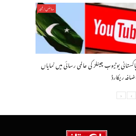
سائنس/فیچر
اکستانی یوٹیوب چینلز کی عالمی رسائی میں نمایاں
ضافہ ریکارڈ