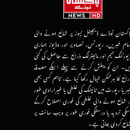
اکستان ٹوڈے ڈیجیٹل نیوز پر شائع ہونے والی
مام خبریں، رپورٹس، تصاویر اور وڈیوز ہماری
پورٹنگ ٹیم اور مانیٹرنگ ذرائع سے حاصل کی گئی
یں۔ ان کو پبلش کرنے سے پہلے اسکے مصدقہ
رائع کا ہرممکن خیال رکھا گیا ہے، تاہم کسی بھی
بر یا رپورٹ میں ٹائپنگ کی غلطی یا غیرارادی طور
ر شائع ہونے والی غلطی کی فوری اصلاح کرکے
سکی تردید یا درستگی فوری طور پر ویب سائٹ پر
ائع کردی جاتی ہے۔