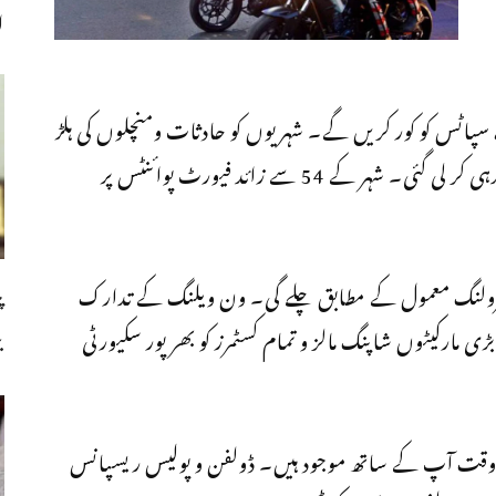
ا
سپاٹس کو کور کریں گے۔ شہریوں کو حادثات ومنچلوں کی ہلڑ
بازی سے محفوظ رکھنے کیلئے اہم شاہراہوں کی نشاندہی کر لی گئی۔ شہر کے 54 سے زائد فیورٹ پوائنٹس پر
ٹرولنگ معمول کے مطابق چلے گی۔ ون ویلنگ کے تدارک
پ
ی مارکیٹوں شاپنگ مالز و تمام کسٹمرز کو بھر پور سکیورٹی
ب
وقت آپ کے ساتھ موجود ہیں۔ ڈولفن و پولیس ریسپانس