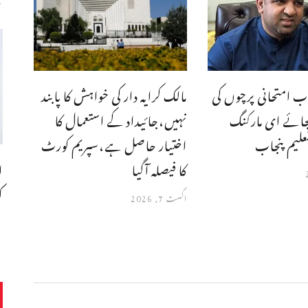
ب امتحانی پرچوں کی
مالک کرایہ دار کی خواہش کا پابند
جائے ای مارکنگ
نہیں،جائیداد کے استعمال کا
علیم پنجاب
اختیار حاصل ہے،سپریم کورٹ
ا
کا فیصلہ آگیا
ک
اگست 7, 2026