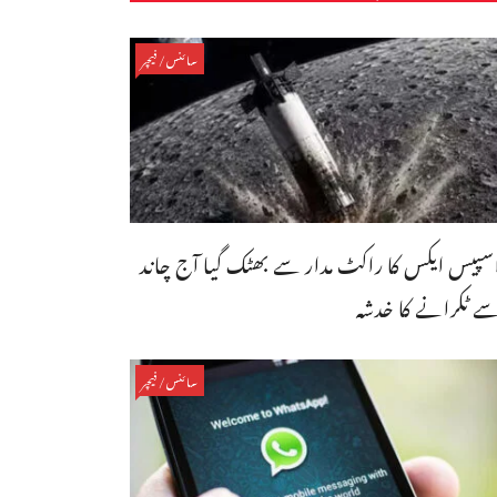
سائنس/فیچر
سپیس ایکس کا راکٹ مدار سے بھٹک گیا آج چاند
ے ٹکرانے کا خدشہ
سائنس/فیچر