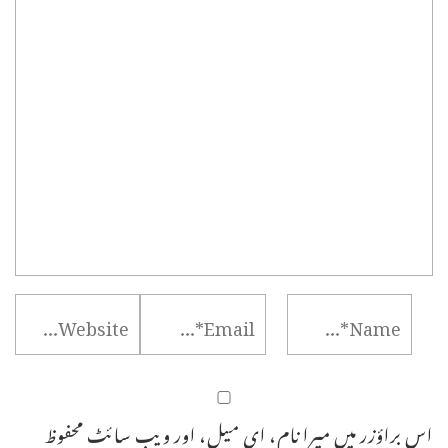
اس براؤزر میں میرا نام، ای میل، اور ویب سائٹ محفوظ