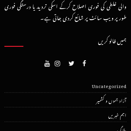
والی غلطی کی فوری اصلاح کرکے اسکی تردید یا درستگی فوری
طور پر ویب سائٹ پر شائع کردی جاتی ہے۔
ہمیں فالو کریں
Uncategorized
آزاد جموں و کشمیر
اہم خبریں
بلاگ