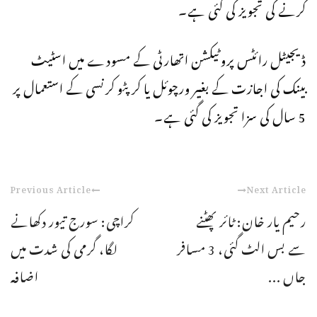
کرنے کی تجویز کی گئی ہے۔
ڈیجیٹل رائٹس پروٹیکشن اتھارٹی کے مسودے میں اسٹیٹ
بینک کی اجازت کے بغیر ورچوئل یا کرپٹو کرنسی کے استعمال پر
5 سال کی سزا تجویز کی گئی ہے۔
Previous Article
Next Article
رحیم یار خان: ٹائر پھٹنے
کراچی: سورج تیور دکھانے
سے بس الٹ گئی، 3 مسافر
لگا، گرمی کی شدت میں
جاں ...
اضافہ