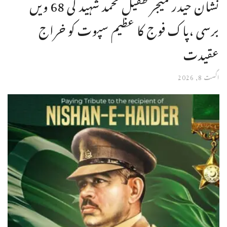
نشان حیدر میجر طفیل محمد شہید کی 68 ویں
برسی ،پاک فوج کا عظیم سپوت کو خراج
عقیدت
اگست 8, 2026