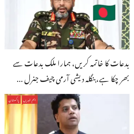
بدعات کا خاتمہ کریں، ہمارا ملک بدعات سے
بھر چکا ہے،بنگله دیشی آرمی چیف جنرل ...
اہم خبریں
پاکستان