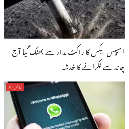
اسپیس ایکس کا راکٹ مدار سے بھٹک گیا آج
چاند سے ٹکرانے کا خدشہ
سائنس/فیچر