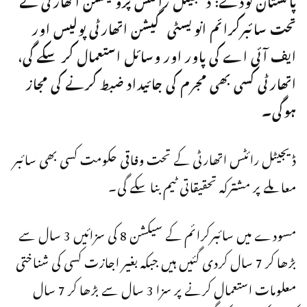
تحت سائبرکرائم انویسٹی گیشن اتھارٹی پولیس اور
ایف آئی اے کی پاور اور وسائل استعمال کر سکے گی،
اتھارٹی کسی بھی مجرم کی جائیداد ضبط کرنے کی مجاز
ہوگی۔
ڈیجیٹل رائٹس اتھارٹی کے تحت وفاقی حکومت کسی بھی سائبر
معاملے پر مشترکہ تحقیقاتی ٹیم بنا سکے گی۔
مسودے میں سائبرکرائم کے سیکشن 8 کی سزائیں 3 سال سے
بڑھا کر 7 سال کردی گئیں ہیں جبکہ بغیر اجازت کسی کی شناختی
معلومات استعمال کرنے پر سزا 3 سال سے بڑھا کر 7 سال