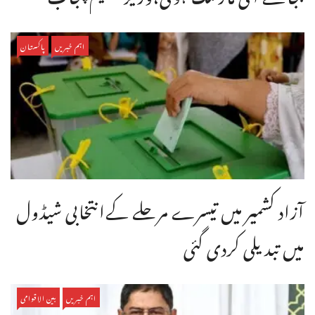
اہم خبریں
پاکستان
آزاد کشمیر میں تیسرے مرحلے کےانتخابی شیڈول
میں تبدیلی کردی گئی
اہم خبریں
بین الاقوامی