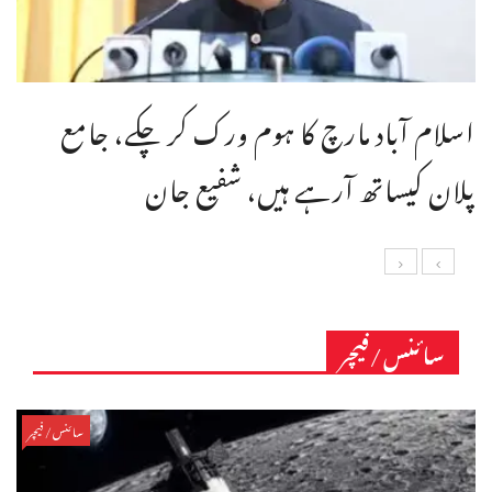
اسلام آباد مارچ کا ہوم ورک کر چکے، جامع
پلان کیساتھ آرہے ہیں، شفیع جان
سائنس/فیچر
سائنس/فیچر