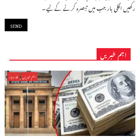
رکھیں اگلی بار جب میں تبصرہ کرنے کےلیے۔
اہم خبریں
اہم خبریں
کاروبار