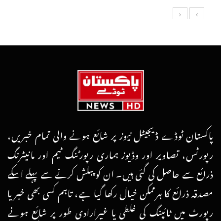
پاکستان ٹوڈے ڈیجیٹل نیوز پر شائع ہونے والی تمام خبریں،
رپورٹس، تصاویر اور وڈیوز ہماری رپورٹنگ ٹیم اور مانیٹرنگ
ذرائع سے حاصل کی گئی ہیں۔ ان کو پبلش کرنے سے پہلے اسکے
مصدقہ ذرائع کا ہرممکن خیال رکھا گیا ہے، تاہم کسی بھی خبر یا
رپورٹ میں ٹائپنگ کی غلطی یا غیرارادی طور پر شائع ہونے