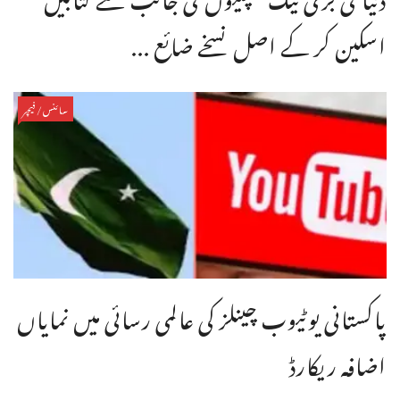
اسکین کر کے اصل نسخے ضائع ...
سائنس/فیچر
پاکستانی یوٹیوب چینلز کی عالمی رسائی میں نمایاں
اضافہ ریکارڈ