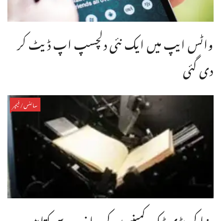
واٹس ایپ میں ایک نئی دلچسپ اپ ڈیٹ کر
دی گئی
سائنس/فیچر
دنیا کی بڑی ٹیک کمپنیوں کی جانب سے کتابیں