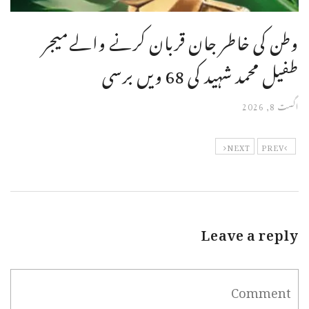
وطن کی خاطر جان قربان کرنے والےمیجر
طفیل محمد شہید کی 68 ویں برسی
اگست 8, 2026
NEXT
PREV
Leave a reply