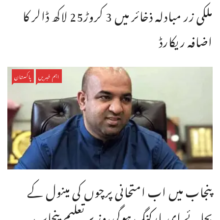
ملکی زر مبادلہ ذخائر میں 3 کروڑ25 لاکھ ڈالر کا
اضافہ ریکارڈ
اہم خبریں
پاکستان
پنجاب میں اب امتحانی پرچوں کی مینول کے
بجائے ای مارکنگ ہوگی،وزیر تعلیم پنجاب