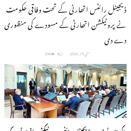
ڈیجیٹل رائٹس اتھارٹی کے تحت وفاقی حکومت
نے پروٹیکشن اتھارٹی کے مسودے کی منظوری
دے دی
مئی 15, 2024
0
294
پاکستان ٹوڈے: ڈیجیٹل رائٹس پروٹیکشن اتھارٹی کے