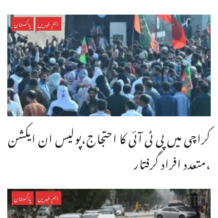
اہم خبریں
پاکستان
کراچی میں پی ٹی آئی کا احتجاج،پولیس ان ایکشن
،متعدد افراد گرفتار
اہم خبریں
پاکستان