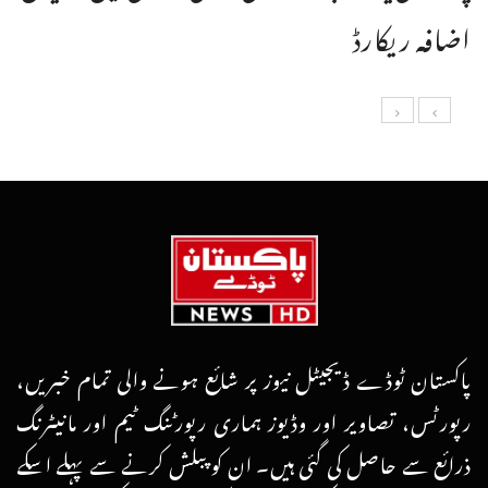
اضافہ ریکارڈ
پاکستان ٹوڈے ڈیجیٹل نیوز پر شائع ہونے والی تمام خبریں،
رپورٹس، تصاویر اور وڈیوز ہماری رپورٹنگ ٹیم اور مانیٹرنگ
ذرائع سے حاصل کی گئی ہیں۔ ان کو پبلش کرنے سے پہلے اسکے