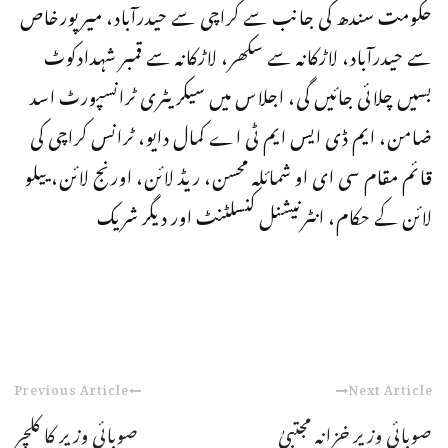
حکومت سندھ کی جانب سے کراچی سے حیدرآباد، میرپورخاص
سے حیدرآباد، لاڑکانہ سے سکھر، لاڑکانہ سے قمبر شہدادکوٹ
بسیں چلائی جائیں گی، اجلاس میں سیکریٹری ٹرانسپورٹ اسد
ضامن، ایم ڈی ایس ایم ٹی اے کمال دایو، ٹرانس کراچی کی
قائم مقام سی ای او شمائلہ محسن، ریڈ لائن، اورنج لائن، ییلو
لائن کے حکام، انٹرنیشنل کنسلٹنٹ اور دیگر شریک
Previous Article
Next Article
صوبائی وزیر خزانہ مجتبیٰ
صوبائی وزیر کا کلچر