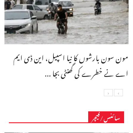
مون سون بارشوں کا نیا اسپیل، این ڈی ایم
اے نے خطرے کی گھنٹی بجا ...
سائنس/فیچر