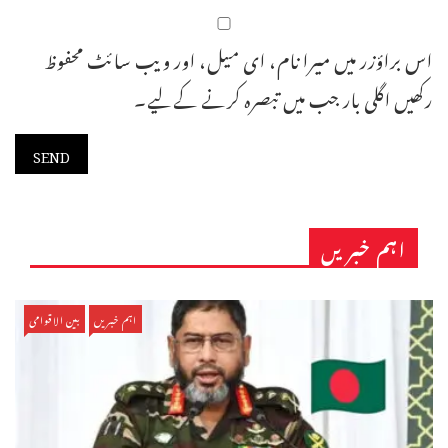
اس براؤزر میں میرا نام، ای میل، اور ویب سائٹ محفوظ
رکھیں اگلی بار جب میں تبصرہ کرنے کےلیے۔
اہم خبریں
اہم خبریں
بین الاقوامی