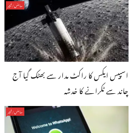
سائنس/فیچر
اسپیس ایکس کا راکٹ مدار سے بھٹک گیا آج
چاند سے ٹکرانے کا خدشہ
سائنس/فیچر