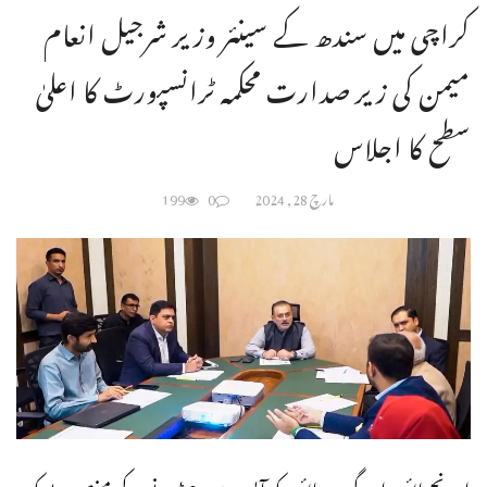
کراچی میں سندھ کے سینئر وزیر شرجیل انعام
میمن کی زیر صدارت محکمہ ٹرانسپورٹ کا اعلیٰ
سطح کا اجلاس
مارچ 28, 2024
0
199
اورنج لائن اور گرین لائن کو آپس میں جوڑنے کے منصوبے کو