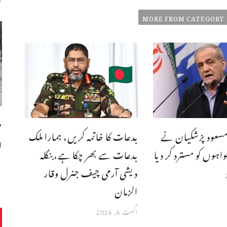
MORE FROM CATEGORY
م
مسعود پزشکیان نے
بدعات کا خاتمہ کریں، ہمارا ملک
ا
فواہوں کو مسترد کر دیا
بدعات سے بھر چکا ہے،بنگله
دیشی آرمی چیف جنرل وقار
الزمان
اگست 6, 2026