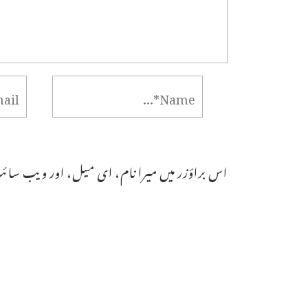
اس براؤزر میں میرا نام، ای میل، اور ویب سائٹ