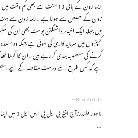
ایما زون کے بانی 13 منٹ سے بھی کم
زون کے حصص سے ہوتا ہے۔ایما زون سے ہٹ کر جی
ہیں جبکہ ایک اخبار واشنگٹن پوسٹ بھی ان کی 
کمپنیوں میں سرمایہ کاری کی ہوئی ہے جبکہ وہ مت
کرنے کی منصوبہ بندی کررہے ہیں۔ان کا کہنا تھا 
ہے کہ کس طرح اسے درست مقاصد کے لیے استعم
Next Article
لاہور قلندرزآج ایچ بی ایل پی ایس ایل 9 میں اپنا
...