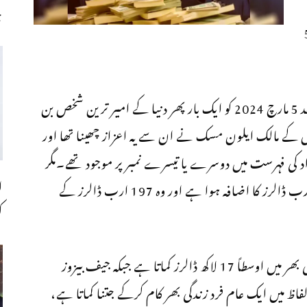
چ
5 ارب 59
ایما زون کے مالک جیف بیزوز لگ بھگ 3 سال بعد 5 مارچ 2024 کو ایک بار پھر دنیا کے امیر ترین شخص بن
مپنیوں کے مالک ایلون مسک نے ان سے یہ اعزاز چھینا تھا اور
د کی فہرست میں دوسرے یا تیسرے نمبر پر موجود تھے۔مگر
ا
2024 کے دوران ان کی دولت میں اب تک 20 ارب ڈالرز کا اضافہ ہوا ہے اور وہ 197 ارب ڈالرز کے
ک
دلچسپ بات یہ ہے کہ امریکا میں ایک عام فرد زندگی بھر میں اوسطاً 17 لاکھ ڈالرز کماتا ہے جبکہ جیف بیزوز
سان الفاظ میں ایک عام فرد زندگی بھر کام کرکے جتنا کماتا ہے،