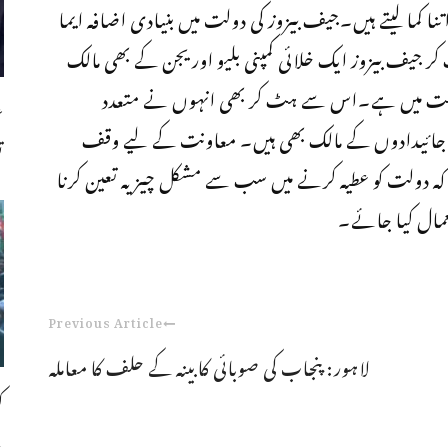
 وقت میں اتنا کما لیتے ہیں۔جیف بیزوز کی دولت میں بنیادی اضافہ ایما
ف بیزوز ایک خلائی کمپنی بلیو اوریجن کے بھی مالک
ملکیت میں ہے۔اس سے ہٹ کر بھی انہوں نے متعدد
ع
عدد جائیدادوں کے مالک بھی ہیں۔ معاونت کے لیے وقف
ت
کہ دولت کو عطیہ کرنے میں سب سے مشکل چیز یہ تعین کرنا
ال کیا جائے۔
Previous Article
لاہور: پنجاب کی صوبائی کابینہ کے حلف کا معاملہ
ک
،