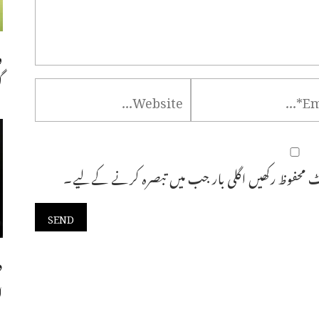
و
گ
 محفوظ رکھیں اگلی بار جب میں تبصرہ کرنے کےلیے۔
د
ا