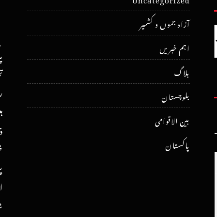
آزاد جموں و کشمیر
اہم خبریں
پ
ت
بلاگ
ر
بلوچستان
ہ
بین الاقوامی
ذ
پاکستان
خ
پ
ا
ش