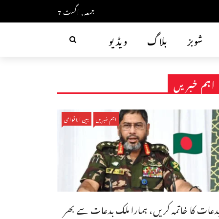
جمعہ, اگست 7
شوبز
بلاگ
ویڈیو
اہم خبریں
اہم خبریں
بین الاقوامی
دعات کا خاتمہ کریں، ہمارا ملک بدعات سے بھر