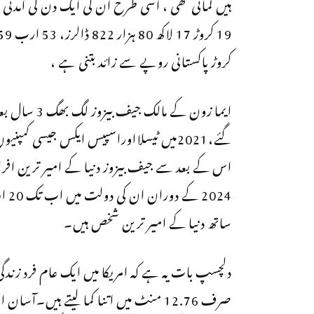
ہیں کمائی تھی ، اسی طرح ان کی ایک دن کی آمدنی
19 کروڑ 17 لاکھ 80 ہزار 822 ڈالرز، 3
کروڑ پاکستانی روپے سے زائد بتنی ہے ،
گئے،2021میں ٹیسلااوراسپیس ایکس جیسی ک
اس کے بعد سے جیف بیزوز دنیا کے امیر ترین افرا
ساتھ دنیا کے امیر ترین شخص ہیں۔
صرف 12.76 منٹ میں اتنا کما لیتے ہیں۔آ