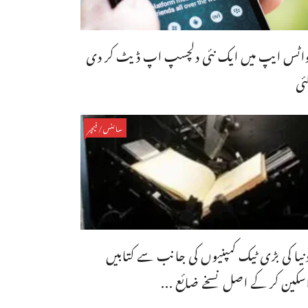
اٹس ایپ میں ایک نئی دلچسپ اپ ڈیٹ کر دی
ئی
سائنس/فیچر
نیا کی بڑی ٹیک کمپنیوں کی جانب سے کتابیں
سکین کر کے اصل نسخے ضائع ...