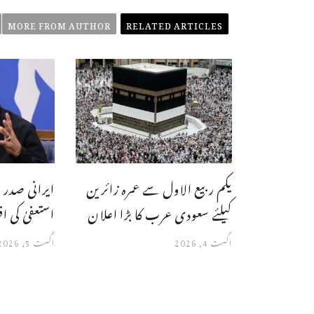
MORE FROM AUTHOR
RELATED ARTICLES
یکم ربیع الاول سے عمرہ زائرین
ایرانی صدر 
کیلئے سعودی عرب کا بڑا اعلان
استعفیٰ کی ا
اگست 4, 2026
اگست 5, 2026