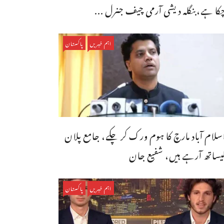
کا ہے،بنگله دیشی آرمی چیف جنرل ...
اہم خبریں
پاکستان
سلام آباد مارچ کا ہوم ورک کر چکے، جامع پلان
یساتھ آرہے ہیں، شفیع جان
اہم خبریں
پاکستان