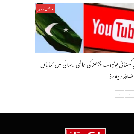
سائنس/فیچر
اکستانی یوٹیوب چینلز کی عالمی رسائی میں نمایاں
ضافہ ریکارڈ