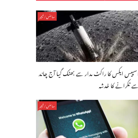
سائنس/فیچر
سپیس ایکس کا راکٹ مدار سے بھٹک گیا آج چاند
ے ٹکرانے کا خدشہ
سائنس/فیچر