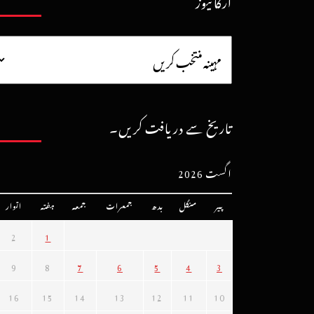
آرکائیوز
تاریخ سے دریافت کریں۔
اگست 2026
پیر
منگل
بدھ
جمعرات
جمعہ
ہفتہ
اتوار
2
1
9
8
7
6
5
4
3
16
15
14
13
12
11
10