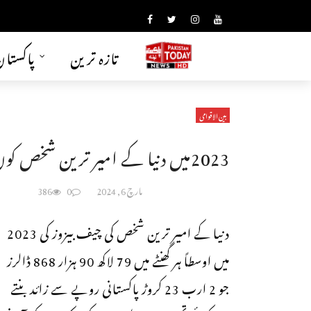
تازہ ترین
پاکستا
بین الاقوامی
2023میں دنیا کے امیر ترین شخص کون رہے؟
مارچ 6, 2024
0
386
دنیا کے امیر ترین شخص کی چیف بیزوز کی 2023
میں اوسطاً ہر گھنٹے میں 79 لاکھ 90 ہزار 868 ڈالرز
جو 2 ارب 23 کروڑ پاکستانی روپے سے زائد بنتے