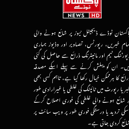
اکستان ٹوڈے ڈیجیٹل نیوز پر شائع ہونے والی
مام خبریں، رپورٹس، تصاویر اور وڈیوز ہماری
پورٹنگ ٹیم اور مانیٹرنگ ذرائع سے حاصل کی گئی
یں۔ ان کو پبلش کرنے سے پہلے اسکے مصدقہ
رائع کا ہرممکن خیال رکھا گیا ہے، تاہم کسی بھی
بر یا رپورٹ میں ٹائپنگ کی غلطی یا غیرارادی طور
ر شائع ہونے والی غلطی کی فوری اصلاح کرکے
سکی تردید یا درستگی فوری طور پر ویب سائٹ پر
ائع کردی جاتی ہے۔