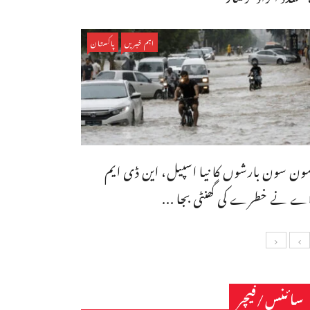
اہم خبریں
پاکستان
ون سون بارشوں کا نیا اسپیل، این ڈی ایم
ے نے خطرے کی گھنٹی بجا ...
سائنس/فیچر