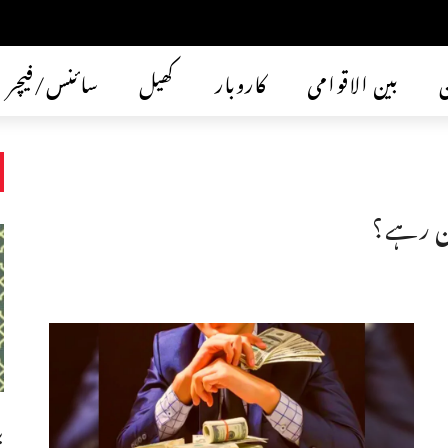
ن
بین الاقوامی
کاروبار
کھیل
سائنس/فیچر
ب