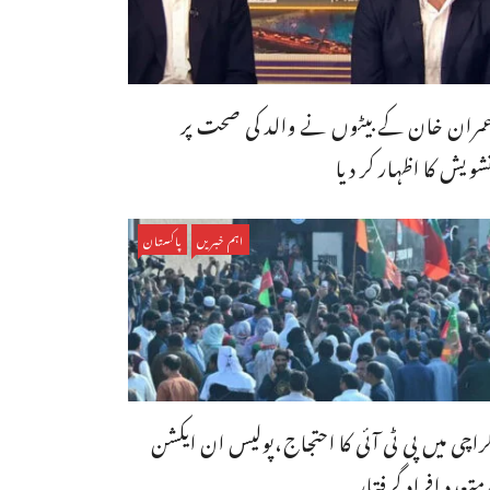
مران خان کے بیٹوں نے والد کی صحت پر
شویش کا اظہار کر دیا
اہم خبریں
پاکستان
راچی میں پی ٹی آئی کا احتجاج،پولیس ان ایکشن
متعدد افراد گرفتار