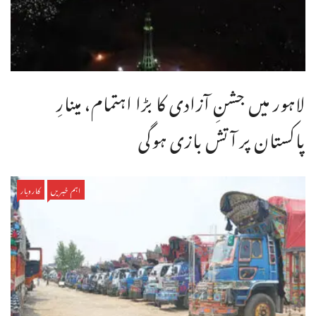
لاہور میں جشنِ آزادی کا بڑا اہتمام، مینارِ
پاکستان پر آتش بازی ہوگی
اہم خبریں
کاروبار