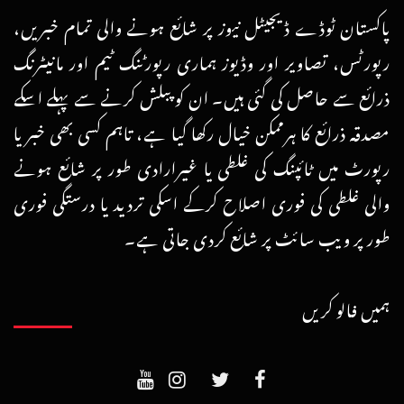
پاکستان ٹوڈے ڈیجیٹل نیوز پر شائع ہونے والی تمام خبریں،
رپورٹس، تصاویر اور وڈیوز ہماری رپورٹنگ ٹیم اور مانیٹرنگ
ذرائع سے حاصل کی گئی ہیں۔ ان کو پبلش کرنے سے پہلے اسکے
مصدقہ ذرائع کا ہرممکن خیال رکھا گیا ہے، تاہم کسی بھی خبر یا
رپورٹ میں ٹائپنگ کی غلطی یا غیرارادی طور پر شائع ہونے
والی غلطی کی فوری اصلاح کرکے اسکی تردید یا درستگی فوری
طور پر ویب سائٹ پر شائع کردی جاتی ہے۔
ہمیں فالو کریں