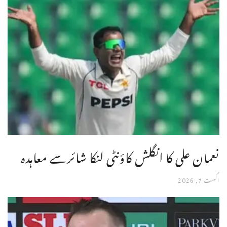
نعمان علی کا انگلش کاؤنٹی لنکا شائرسے معاہدہ
اگست 7, 2026