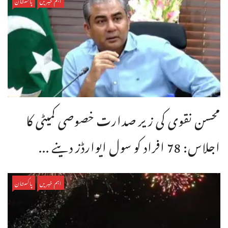
اہم خبریں
پاکستان
محسن نقوی کی زیر صدارت خصوصی کمیٹی کا
اجلاس: 78 افراد کو سول ایوارڈز دینے ...
اہم خبریں
پاکستان