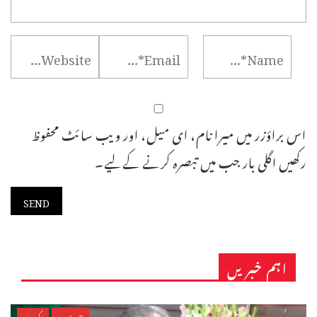
اس براؤزر میں میرا نام، ای میل، اور ویب سائٹ محفوظ
رکھیں اگلی بار جب میں تبصرہ کرنے کےلیے۔
اہم خبریں