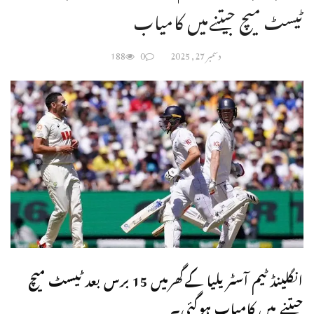
ٹیسٹ میچ جیتنےمیں کامیاب
دسمبر 27, 2025
0
188
انگلینڈ ٹیم آسٹریلیا کےگھرمیں 15 برس بعد ٹیسٹ میچ
جیتنے میں کامیاب ہوگئی۔