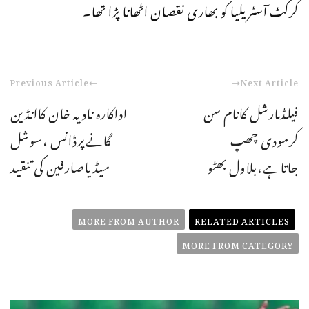
کرکٹ آسٹریلیا کو بھاری نقصان اٹھانا پڑا تھا۔
Previous Article
Next Article
فیلڈمارشل کانام سن
اداکارہ نادیہ خان کاانڈین
کرمودی چھپ
گانےپرڈانس ،سوشل
جاتاہے،بلاول بھٹو
میڈیاصارفین کی تنقید
MORE FROM AUTHOR
RELATED ARTICLES
MORE FROM CATEGORY