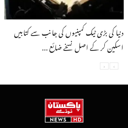
دنیا کی بڑی ٹیک کمپنیوں کی جانب سے کتابیں
اسکین کر کے اصل نسخے ضائع ...