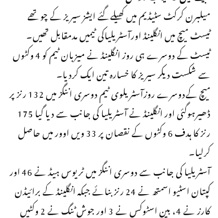
میلبرن کرکٹ سٹیڈیم میں کھیلےگئے ایشز سیریز کے چوتھے
ٹیسٹ میچ میں انگلینڈ اورآسٹریلیاکی ٹیمیں مدمقابل تھیں۔
ٹیسٹ کے دوسرے ہی روز انگلینڈ نے میزبان ٹیم کو 4 وکٹوں
سے شکست دیکر سیریز کا خسارہ تین ایک کردیا۔
میچ کےدوسرے روزآسٹریلوی ٹیم دوسری اننگز میں 132 رنز پر
ڈھیرہوگئی اور انگلینڈ نے آسٹریلیا کی جانب سے دیا گیا 175
رنز کا ہدف 6 وکٹوں کے نقصان پر 33 ویں اوور میں حاصل
کرلیا۔
آسٹریلیا کی جانب سے دوسری اننگز میں ٹریوس ہیڈ نے 46 اور
کپتان اسٹیو اسمتھ نے 24 رنز بنائے جبکہ انگلینڈ کے برائیڈن
کارز نے 4، بین اسٹوکس نے 3 اور جوش ٹنگ نے 2 وکٹیں