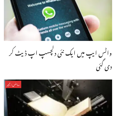
واٹس ایپ میں ایک نئی دلچسپ اپ ڈیٹ کر
دی گئی
سائنس/فیچر