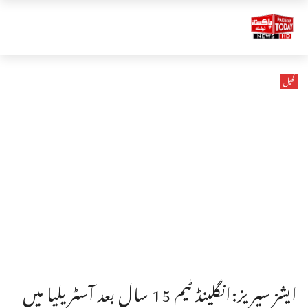
کھیل
ایشز سیریز:انگلینڈ ٹیم 15 سال بعد آسٹریلیا میں