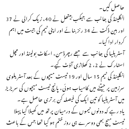
حاصل کیں۔
انگلینڈ کی جانب سے جیکب بیتھل نے 40، زیک کرالی نے 37
اور بین ڈکٹ نے 34 رنز بنائے اور اپنی ٹیم کی جیت میں اہم
کردار ادا کیا۔
آسٹریلیا کی جانب سے جھے رچرڈسن، اسکاٹ بولینڈ اور مچل
اسٹارک نے 2، 2 کھلاڑی آؤٹ کیے۔
انگلینڈ کی ٹیم 15 سال اور 19 ٹیسٹ میچوں کے بعد آسٹریلوی
سرزمین پر جیتنے میں کامیاب ہوئی، پانچ ٹیسٹ میچوں کی سریزیز
میں آسٹریلیا کو تین ایک کی فیصلہ کن برتری حاصل ہے۔
یاد رہے کہ دونوں ٹیموں کے درمیان پرتھ میں کھیلا گیا پہلا
ٹیسٹ میچ بھی دوسرے ہی روز ختم ہو گیا تھا جس کے باعث