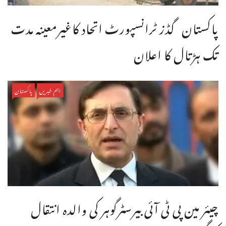
پاکستان گڈز ٹرانسپورٹ اتحاد کاغیرمعینہ مدت
تک ہڑتال کا اعلان
اہم خبریں
پاکستان
چیئر مین پی ٹی آئی بیرسٹرگوہر کی والدہ انتقال