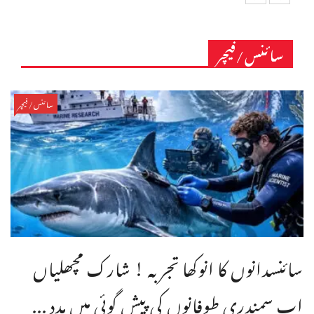
سائنس/فیچر
سائنس/فیچر
سائنسدانوں کا انوکھا تجربہ ! شارک مچھلیاں
اب سمندری طوفانوں کی پیش گوئی میں مدد ...