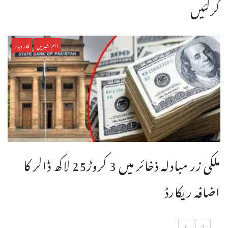
کرگئیں
اہم خبریں
کاروبار
ملکی زر مبادلہ ذخائر میں 3 کروڑ25 لاکھ ڈالر کا
اضافہ ریکارڈ