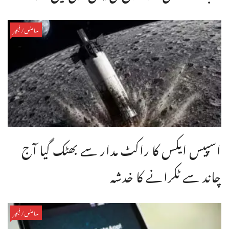
سائنس/فیچر
اسپیس ایکس کا راکٹ مدار سے بھٹک گیا آج
چاند سے ٹکرانے کا خدشہ
سائنس/فیچر