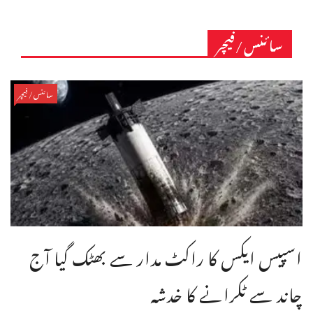
سائنس/فیچر
سائنس/فیچر
اسپیس ایکس کا راکٹ مدار سے بھٹک گیا آج
چاند سے ٹکرانے کا خدشہ