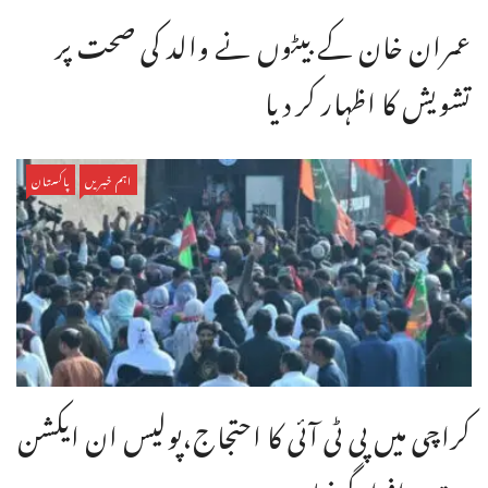
عمران خان کے بیٹوں نے والد کی صحت پر
تشویش کا اظہار کر دیا
اہم خبریں
پاکستان
کراچی میں پی ٹی آئی کا احتجاج،پولیس ان ایکشن
،متعدد افراد گرفتار