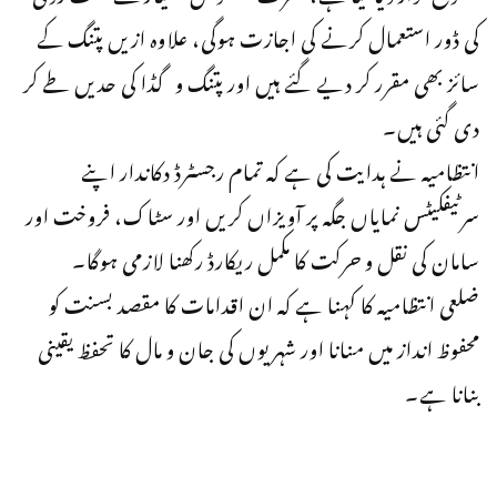
کی ڈور استعمال کرنے کی اجازت ہوگی، علاوہ ازیں پتنگ کے
سائز بھی مقرر کر دیے گئے ہیں اور پتنگ و گڈا کی حدیں طے کر
دی گئی ہیں۔
انتظامیہ نے ہدایت کی ہے کہ تمام رجسٹرڈ دکاندار اپنے
سرٹیفکیٹس نمایاں جگہ پر آویزاں کریں اور سٹاک، فروخت اور
سامان کی نقل و حرکت کا مکمل ریکارڈ رکھنا لازمی ہوگا۔
ضلعی انتظامیہ کا کہنا ہے کہ ان اقدامات کا مقصد بسنت کو
محفوظ انداز میں منانا اور شہریوں کی جان و مال کا تحفظ یقینی
بنانا ہے۔