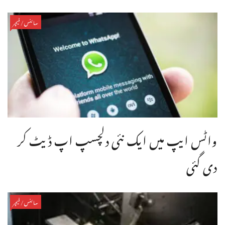
سائنس/فیچر
واٹس ایپ میں ایک نئی دلچسپ اپ ڈیٹ کر
دی گئی
سائنس/فیچر