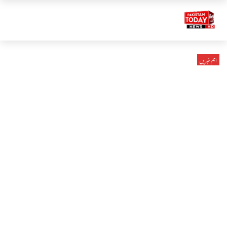
اہم خبریں