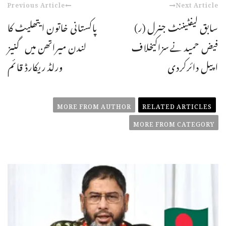
Previous Article
Next Article
سابق لیفٹیننٹ جنرل (ر)
پاکستانی خاتون ایتھلیٹ کا
فیض حمید نےسزاکیخلاف
لندن میراتھن میں گنیز
اپیل دائرکردی
ورلڈ ریکارڈ قائم
MORE FROM AUTHOR
RELATED ARTICLES
MORE FROM CATEGORY