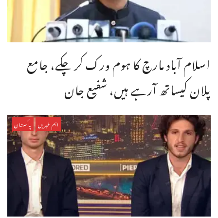
اسلام آباد مارچ کا ہوم ورک کر چکے، جامع
پلان کیساتھ آرہے ہیں، شفیع جان
اہم خبریں
پاکستان