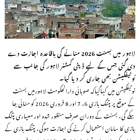
لاہور میں بسنت 2026 منانے کی باقاعدہ اجازت دے
دی گئی جس کے لیے ڈپٹی کمشنر لاہور کی جانب سے
نوٹیفکیشن بھی جاری کر دیا گیا۔
نوٹیفکیشن میں کہاگیاکہ صوبائی دارالحکومت لاہورمیں بسنت
کے موقع پر پتنگ بازی 6، 7 اور 8 فروری 2026 کو منائی جا
سکے گی، بسنت کے دوران صرف منظور شدہ اور معیاری پتنگ
بازی کا سامان استعمال کرنے کی اجازت ہوگی، پتنگ بازی کے
سامان کی تیاری اور تجارت 30 دسمبر 2025 سے 8 فروری