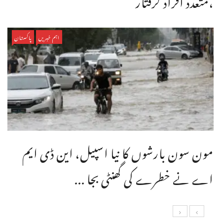
اہم خبریں
پاکستان
مون سون بارشوں کا نیا اسپیل، این ڈی ایم
اے نے خطرے کی گھنٹی بجا ...