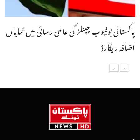
پاکستانی یوٹیوب چینلز کی عالمی رسائی میں نمایاں
اضافہ ریکارڈ