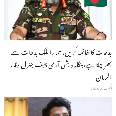
بدعات کا خاتمہ کریں، ہمارا ملک بدعات سے
بھر چکا ہے،بنگله دیشی آرمی چیف جنرل وقار
الزمان
اگست 6, 2026