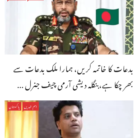
بدعات کا خاتمہ کریں، ہمارا ملک بدعات سے
بھر چکا ہے،بنگله دیشی آرمی چیف جنرل ...
اہم خبریں
پاکستان