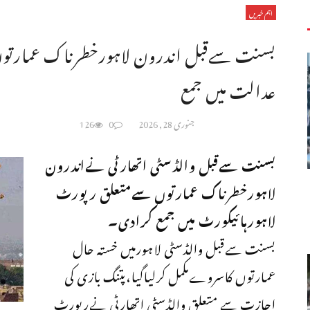
اہم خبریں
بسنت سےقبل اندرون لاہورخطرناک عمارتو
عدالت میں جمع
جنوری 28, 2026
0
126
بسنت سےقبل والڈسٹی اتھارٹی نےاندرون
لاہورخطرناک عمارتوں سےمتعلق رپورٹ
لاہورہائیکورٹ میں جمع کرادی۔
بسنت سےقبل والڈسٹی لاہورمیں خستہ حال
عمارتوں کاسروےمکمل کرلیاگیا،پتنگ بازی کی
اجازت سے متعلق والڈسٹی اتھارٹی نےرپورٹ