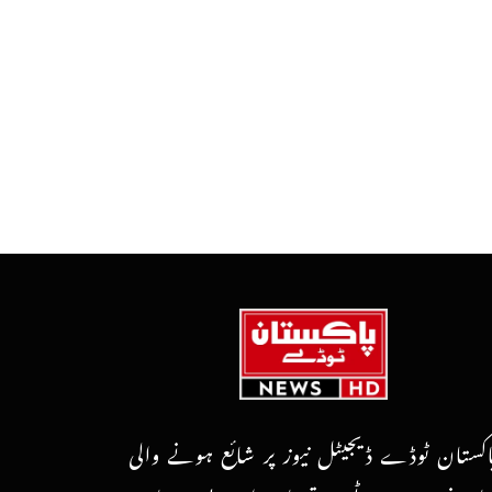
اکستان ٹوڈے ڈیجیٹل نیوز پر شائع ہونے والی