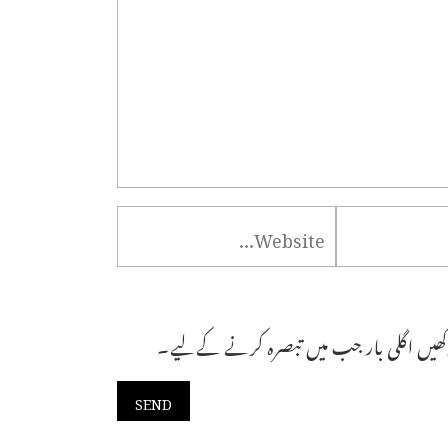
ھیں اگلی بار جب میں تبصرہ کرنے کےلیے۔