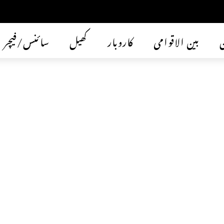
ن
بین الاقوامی
کاروبار
کھیل
سائنس/فیچر