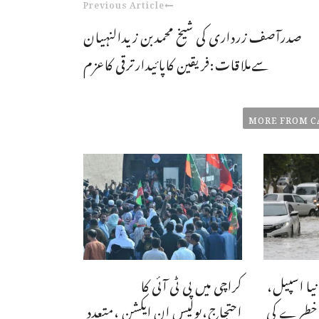
Previous Article
صدرآصف زرداری کی شیخ محمدبن زیدالنہیان
سےملاقات:فریقین کاپائیدارترقی کاعزم
MORE FROM C
یا اسپیل،
کراچی میں پی ٹی آئی کا
 خطرے کی
احتجاج،پولیس ان ایکشن ،متعدد