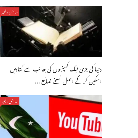
سائنس/فیچر
دنیا کی بڑی ٹیک کمپنیوں کی جانب سے کتابیں
اسکین کر کے اصل نسخے ضائع ...
سائنس/فیچر