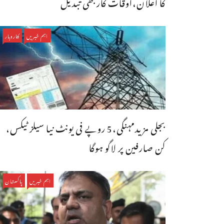
کا اعلان،اوقات کاربھی تبدیل
اہم خبریں
کاروبار
بجلی مزیدمہنگی،5 روپے فی یونٹ نیا سیلز ٹیکس،
کن صارفین پر لاگو ہوگا
اہم خبریں
پاکستان