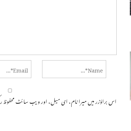
اس براؤزر میں میرا نام، ای میل، اور ویب سائٹ محفوظ رک