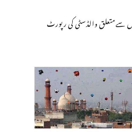
ں سےمتعلق والڈسٹی کی رپورٹ