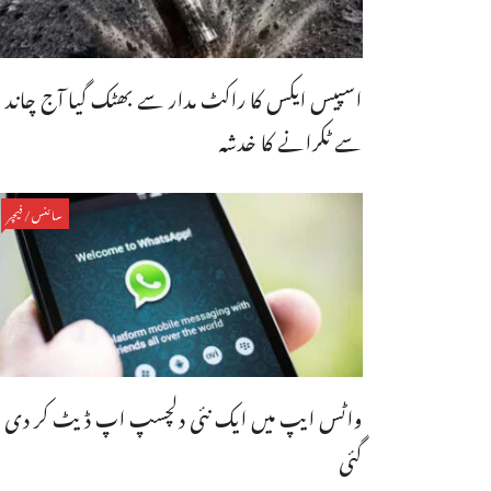
اسپیس ایکس کا راکٹ مدار سے بھٹک گیا آج چاند
سے ٹکرانے کا خدشہ
سائنس/فیچر
واٹس ایپ میں ایک نئی دلچسپ اپ ڈیٹ کر دی
گئی