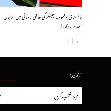
پاکستانی یوٹیوب چینلز کی عالمی رسائی میں نمایاں
اضافہ ریکارڈ
آرکائیوز