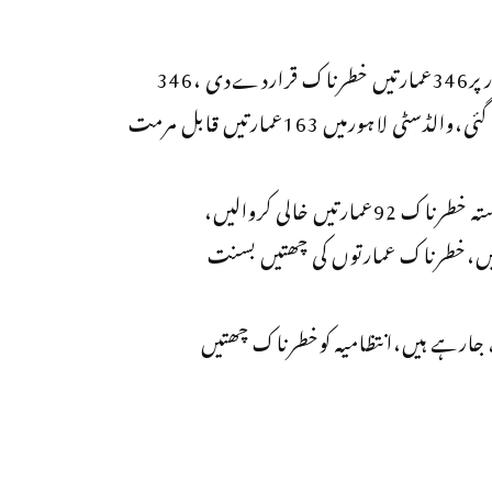
رپورٹ کےمطابق والڈسٹی نےاندرون لاہورمیں مجموعی طورپر346عمارتیں خطرناک قراردےدی ،346
خستہ حال عمارتوں میں سے183بلڈنگزناقابل مرمت قراردی گئی،والڈسٹی لاہورمیں 163عمارتیں قابل مرمت
رپورٹ میں کہاگیاکہ والڈسٹی نےاندرون لاہورمیں انتہائی خستہ خطرناک 92عمارتیں خالی کروالیں،
کیں،خطرناک عمارتوں کی چھتیں بسنت
کیے جارہے ہیں،انتظامیہ کوخطرناک چھتیں