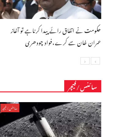
حکومت نے اتفاق رائے پیدا کرناہے تو آغاز
عمران خان سے کرے،فواد چودھری
سائنس/فیچر
سائنس/فیچر