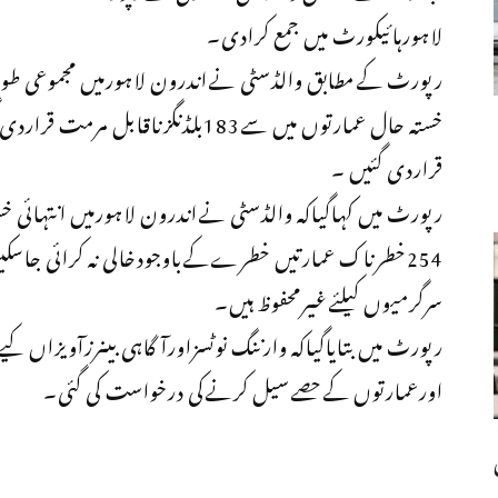
لاہورہائیکورٹ میں جمع کرادی۔
قراردی گئیں ۔
254خطرناک عمارتیں خطرےکےباوجودخالی نہ کرائی جاس
سرگرمیوں کیلئےغیرمحفوظ ہیں۔
رپورٹ میں بتایاگیاکہ وارننگ نوٹسزاورآگاہی بینرزآویزاں 
اورعمارتوں کےحصےسیل کرنےکی درخواست کی گئی۔