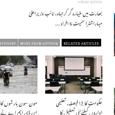
Next Article
بھارت میں طیارہ گر کر تباہ، نائب وزیراعلیٰ
مہاراشٹرا سمیت 6 افراد ...
ATEGORY
MORE FROM AUTHOR
RELATED ARTICLES
حکومت کا بڑا فیصلہ، تعلیمی
مون سون بارشوں کا ن
اداروں کیلئےنئی تعطیل کا
این ڈی ایم اے نے