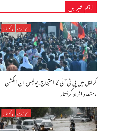
اہم خبریں
اہم خبریں
پاکستان
کراچی میں پی ٹی آئی کا احتجاج،پولیس ان ایکشن
،متعدد افراد گرفتار
اہم خبریں
پاکستان