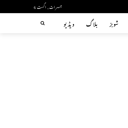
جمعرات, اگست 6
شوبز
بلاگ
ویڈیو