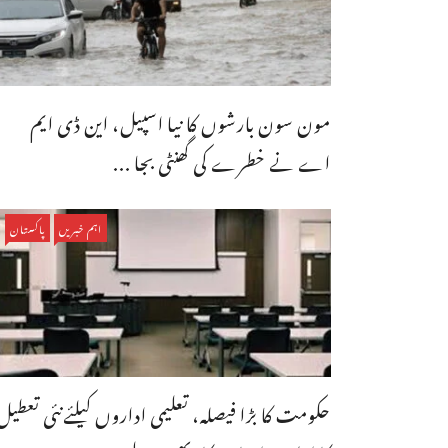
مون سون بارشوں کا نیا اسپیل، این ڈی ایم
اے نے خطرے کی گھنٹی بجا ...
اہم خبریں
پاکستان
حکومت کا بڑا فیصلہ، تعلیمی اداروں کیلئےنئی تعطیل