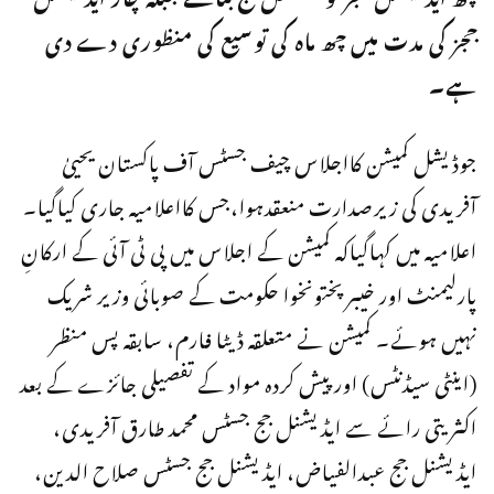
ججز کی مدت میں چھ ماہ کی توسیع کی منظوری دے دی
ہے۔
جوڈیشل کمیشن کااجلاس چیف جسٹس آف پاکستان یحییٰ
آفریدی کی زیرصدارت منعقدہوا،جس کااعلامیہ جاری کیاگیا۔
اعلامیہ میں کہاگیاکہ کمیشن کے اجلاس میں پی ٹی آئی کے ارکانِ
پارلیمنٹ اور خیبرپختونخوا حکومت کے صوبائی وزیر شریک
نہیں ہوئے۔ کمیشن نے متعلقہ ڈیٹا فارم، سابقہ پس منظر
(اینٹی سیڈنٹس) اور پیش کردہ مواد کے تفصیلی جائزے کے بعد
اکثریتی رائے سے ایڈیشنل جج جسٹس محمد طارق آفریدی،
ایڈیشنل جج عبدالفیاض، ایڈیشنل جج جسٹس صلاح الدین،