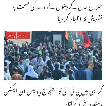
عمران خان کے بیٹوں نے والد کی صحت پر
تشویش کا اظہار کر دیا
اہم خبریں
پاکستان
کراچی میں پی ٹی آئی کا احتجاج،پولیس ان ایکشن
،متعدد افراد گرفتار