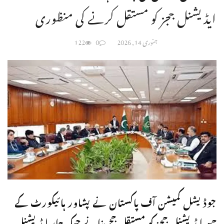
ایڈیشنل ججز کو مستقل کرنے کی منظوری
جنوری 14, 2026
0
122
جوڈیشل کمیشن آف پاکستان نے پشاور ہائیکورٹ کے
چھ ایڈیشنل ججز کو مستقل جج بنانے جبکہ چار ایڈیشنل