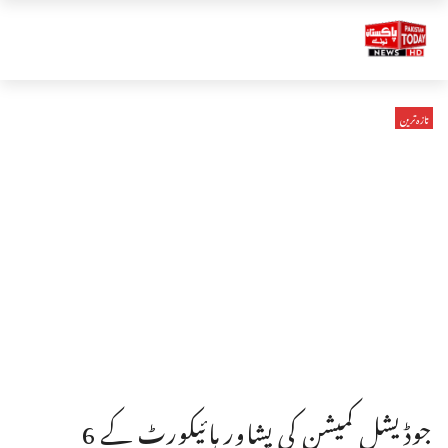
تازہ ترین
جوڈیشل کمیشن کی پشاور ہائیکورٹ کے 6