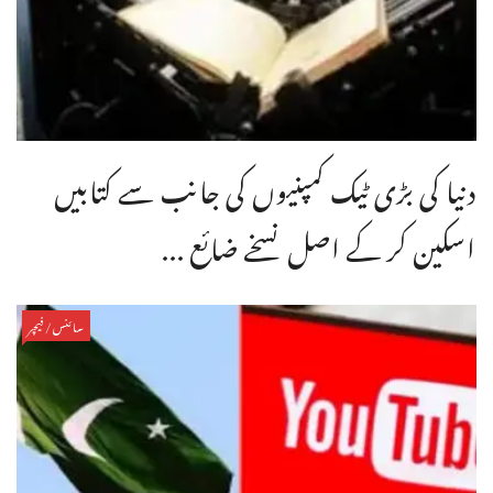
دنیا کی بڑی ٹیک کمپنیوں کی جانب سے کتابیں
اسکین کر کے اصل نسخے ضائع ...
سائنس/فیچر