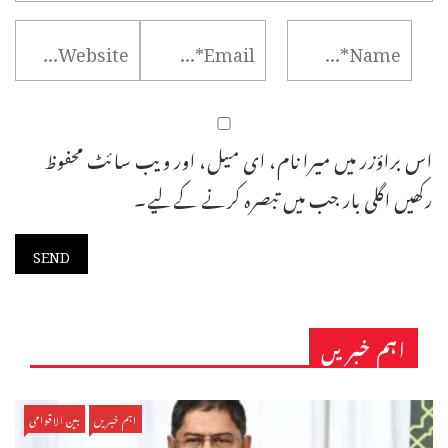
اس براؤزر میں میرا نام، ای میل، اور ویب سائٹ محفوظ
رکھیں اگلی بار جب میں تبصرہ کرنے کےلیے۔
اہم خبریں
اہم خبریں
بین الاقوامی