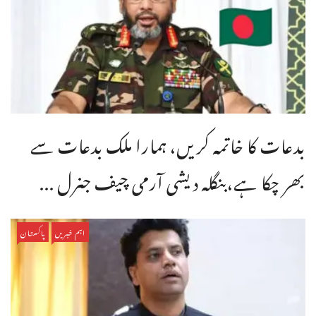
بدعات کا خاتمہ کریں، ہمارا ملک بدعات سے
بھر چکا ہے،بنگله دیشی آرمی چیف جنرل ...
اہم خبریں
پاکستان