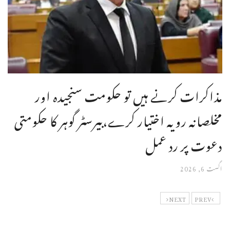
مذاکرات کرنے ہیں تو حکومت سنجیدہ اور
مخلصانہ رویہ اختیار کرے،بیرسٹر گوہر کا حکومتی
دعوت پر رد عمل
اگست 6, 2026
NEXT
PREV