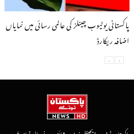
پاکستانی یوٹیوب چینلز کی عالمی رسائی میں نمایاں
اضافہ ریکارڈ
پاکستان ٹوڈے ڈیجیٹل نیوز پر شائع ہونے والی تمام خبریں،