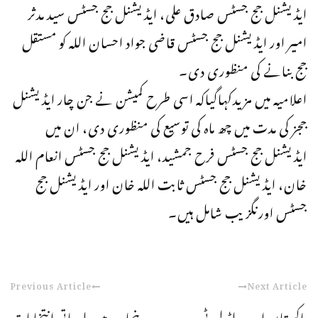
ایڈیشنل جج جسٹس صادق علی، ایڈیشنل جج جسٹس سید مدثر
امیر اور ایڈیشنل جج جسٹس قاضی جواد احسان اللہ کو مستقل
جج بنانے کی منظوری دی۔
اعلامیہ میں مزیدکہاگیاکہ اسی طرح کمیشن نے جن چار ایڈیشنل
ججز کی مدت میں چھ ماہ کی توسیع کی منظوری دی، ان میں
ایڈیشنل جج جسٹس فرح جمشید، ایڈیشنل جج جسٹس انعام اللہ
خان، ایڈیشنل جج جسٹس ثابت اللہ خان اور ایڈیشنل جج
جسٹس اورنگزیب شامل ہیں۔
Previous Article
Next Article
پاکستان اور ورلڈ لبرٹی
پنجاب میں بلدیاتی انتخابات