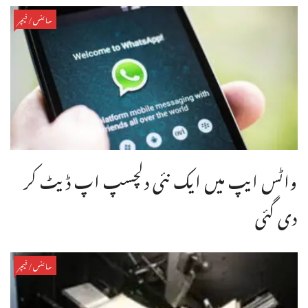
سائنس/فیچر
واٹس ایپ میں ایک نئی دلچسپ اپ ڈیٹ کر
دی گئی
سائنس/فیچر