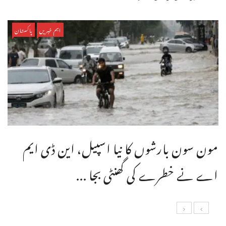
اہم خبریں
پاکستان
مون سون بارشوں کا نیا اسپیل، این ڈی ایم
اے نے خطرے کی گھنٹی بجا ...