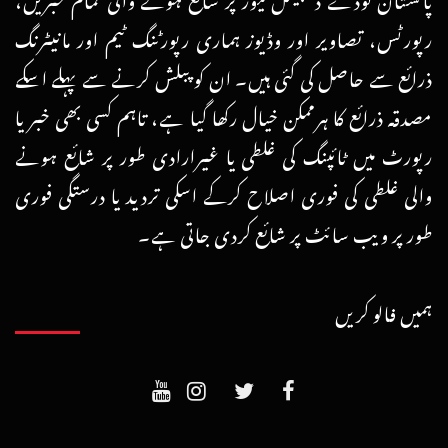
رپورٹس، تصاویر اور وڈیوز ہماری رپورٹنگ ٹیم اور مانیٹرنگ
ذرائع سے حاصل کی گئی ہیں۔ ان کو پبلش کرنے سے پہلے اسکے
مصدقہ ذرائع کا ہرممکن خیال رکھا گیا ہے، تاہم کسی بھی خبر یا
رپورٹ میں ٹائپنگ کی غلطی یا غیرارادی طور پر شائع ہونے
والی غلطی کی فوری اصلاح کرکے اسکی تردید یا درستگی فوری
طور پر ویب سائٹ پر شائع کردی جاتی ہے۔
ہمیں فالو کریں