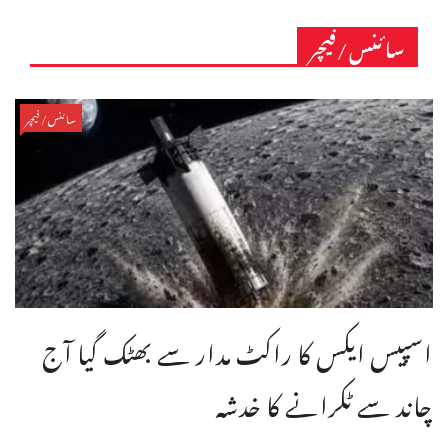
سائنس/فیچر
سائنس/فیچر
اسپیس ایکس کا راکٹ مدار سے بھٹک گیا آج
چاند سے ٹکرانے کا خدشہ