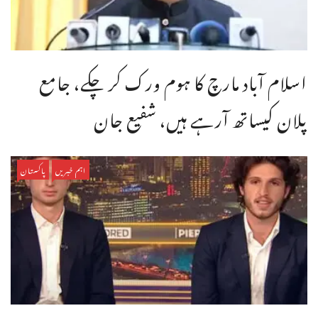
اسلام آباد مارچ کا ہوم ورک کر چکے، جامع
پلان کیساتھ آرہے ہیں، شفیع جان
اہم خبریں
پاکستان