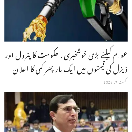
عوام کیلئے بڑی خوشخبری ، حکومت کا پٹرول اور
ڈیزل کی قیمتوں میں ایک بار پھر کمی کا اعلان
اگست 7, 2026