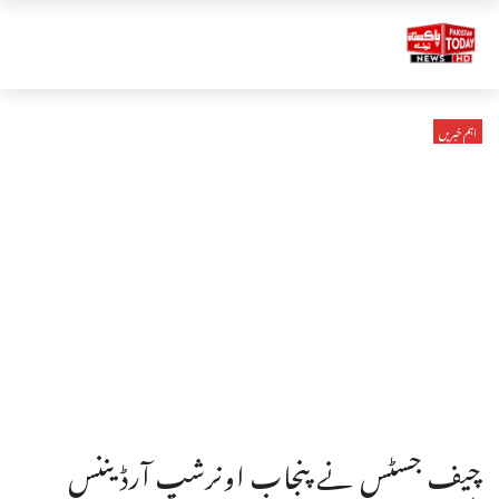
اہم خبریں
چیف جسٹس نے پنجاب اونرشپ آرڈیننس