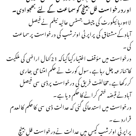
اوردرخواست فل بینچ کوسماعت کےلئے بھجوادی۔
لاہورہائیکورٹ کی چیف جسٹس عالیہ نیلم نےفیصل
آبادکےمشتاق کی پراپرٹی اونرشپ کی درخواست پرسماعت
کی۔
درخواست میں مؤقف اختیارکیاگیاکہ 21کنال اراضی کی ملکیت
کاتنازعہ چل رہاہے،سول کورٹ نےحکم امتناعی جاری
کررکھاہے،مخالفت فریق کی درخواست پرڈی سی فیصل
آبادنےقبضہ ختم کرانےکاحکم دیاہے۔
درخواست میں استدعاکی گئی کہ عدالت ڈی سی کاحکم کالعدم
قراردے۔
پراپرٹی اونرشپ کیس میں عدالت نےدرخواست فل بینچ