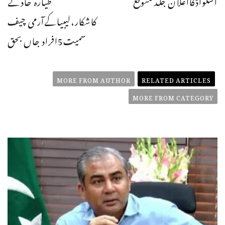
اسکواڈکااعلان جلد متوقع
طیارہ حادثے
کاشکار،لیبیاکےآرمی چیف
سمیت5افراد جاں بحق
MORE FROM AUTHOR
RELATED ARTICLES
MORE FROM CATEGORY