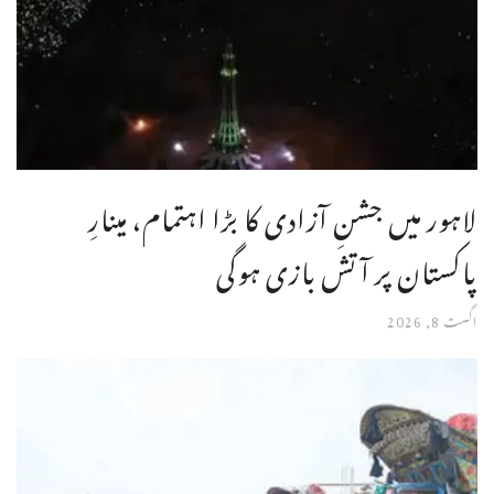
لاہور میں جشنِ آزادی کا بڑا اہتمام، مینارِ
پاکستان پر آتش بازی ہوگی
اگست 8, 2026