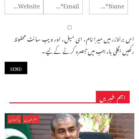
اس براؤزر میں میرا نام، ای میل، اور ویب سائٹ محفوظ
رکھیں اگلی بار جب میں تبصرہ کرنے کےلیے۔
اہم خبریں
اہم خبریں
پاکستان