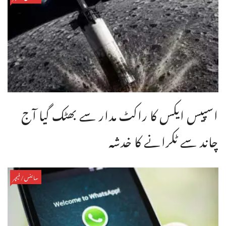
اسپیس ایکس کا راکٹ مدار سے بھٹک گیا آج
چاند سے ٹکرانے کا خدشہ
سائنس/فیچر