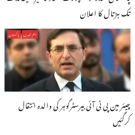
تک ہڑتال کا اعلان
اہم خبریں
پاکستان
چیئر مین پی ٹی آئی بیرسٹرگوہر کی والدہ انتقال
کرگئیں