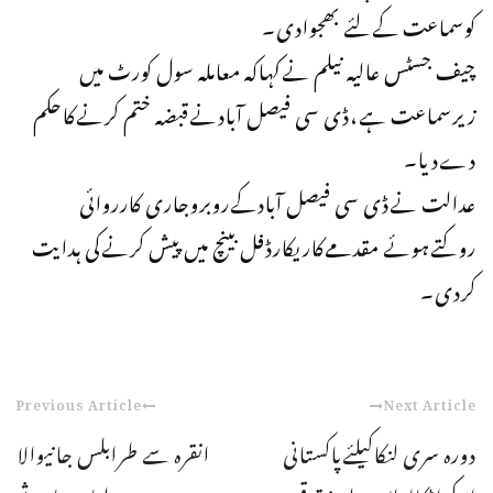
کوسماعت کےلئے بھجوادی۔
چیف جسٹس عالیہ نیلم نےکہاکہ معاملہ سول کورٹ میں
زیرسماعت ہے،ڈی سی فیصل آبادنےقبضہ ختم کرنےکاحکم
دےدیا۔
عدالت نےڈی سی فیصل آبادکےروبروجاری کارروائی
روکتےہوئے مقدمےکاریکارڈفل بینچ میں پیش کرنےکی ہدایت
کردی۔
Previous Article
Next Article
دورہ سری لنکاکیلئےپاکستانی
انقرہ سے طرابلس جانیوالا