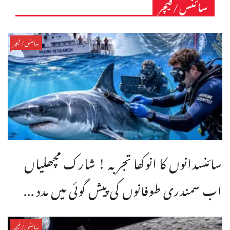
سائنس/فیچر
سائنس/فیچر
سائنسدانوں کا انوکھا تجربہ ! شارک مچھلیاں
اب سمندری طوفانوں کی پیش گوئی میں مدد ...
سائنس/فیچر