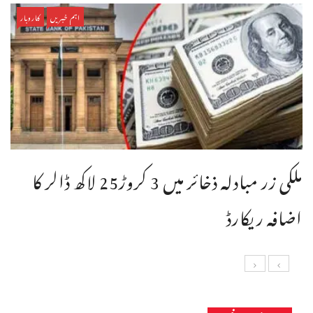
اہم خبریں
کاروبار
ملکی زر مبادلہ ذخائر میں 3 کروڑ25 لاکھ ڈالر کا
اضافہ ریکارڈ