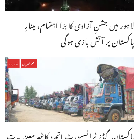
لاہور میں جشنِ آزادی کا بڑا اہتمام، مینارِ
پاکستان پر آتش بازی ہوگی
اہم خبریں
کاروبار
پاکستان گڈز ٹرانسپورٹ اتحاد کاغیرمعینہ مدت