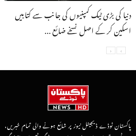
دنیا کی بڑی ٹیک کمپنیوں کی جانب سے کتابیں
اسکین کر کے اصل نسخے ضائع ...
پاکستان ٹوڈے ڈیجیٹل نیوز پر شائع ہونے والی تمام خبریں،