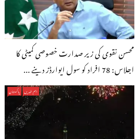
محسن نقوی کی زیر صدارت خصوصی کمیٹی کا
اجلاس: 78 افراد کو سول ایوارڈز دینے ...
اہم خبریں
پاکستان