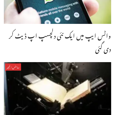
واٹس ایپ میں ایک نئی دلچسپ اپ ڈیٹ کر
دی گئی
سائنس/فیچر