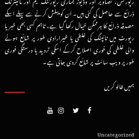
رپورٹس، تصاویر اور وڈیوز ہماری رپورٹنگ ٹیم اور مانیٹرنگ
ذرائع سے حاصل کی گئی ہیں۔ ان کو پبلش کرنے سے پہلے اسکے
مصدقہ ذرائع کا ہرممکن خیال رکھا گیا ہے، تاہم کسی بھی خبر یا
رپورٹ میں ٹائپنگ کی غلطی یا غیرارادی طور پر شائع ہونے
والی غلطی کی فوری اصلاح کرکے اسکی تردید یا درستگی فوری
طور پر ویب سائٹ پر شائع کردی جاتی ہے۔
ہمیں فالو کریں
Uncategorized