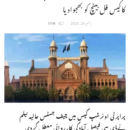
کاکیس فل بینچ کو بھجوادیا
دسمبر 24, 2025
0
88
پراپرٹی اونرشپ کیس میں چیف جسٹس عالیہ نیلم
نےڈی سی فیصل آبادکی کارروائی معطل کردی