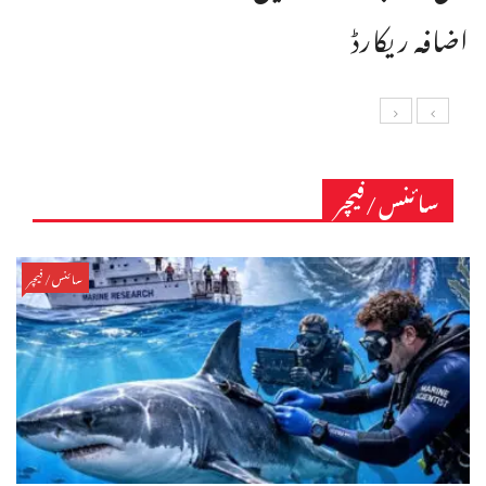
اضافہ ریکارڈ
سائنس/فیچر
سائنس/فیچر