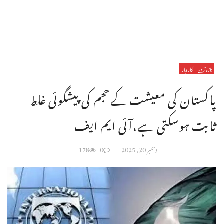
تازہ ترین
کاروبار
پاکستان کی معیشت کےحجم کی پیشگوئی غلط
ثابت ہوسکتی ہے،آئی ایم ایف
دسمبر 20, 2025
0
178