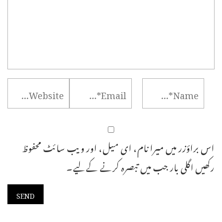
اس براؤزر میں میرا نام، ای میل، اور ویب سائٹ محفوظ
رکھیں اگلی بار جب میں تبصرہ کرنے کےلیے۔