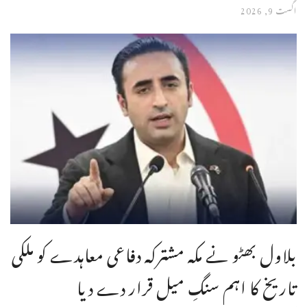
اگست 9, 2026
بلاول بھٹو نے مکہ مشترکہ دفاعی معاہدے کو ملکی
تاریخ کا اہم سنگِ میل قرار دے دیا