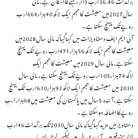
برآمدات 36.46ارب ڈالررہنےکاامکان ہے،مالی
سال2027میں معیشت کاحجم ایک لاکھ40ہزار664ارب
روپےتک پہنچ سکتاہے۔
آئی ایم ایف دستاویزات میں کہاگیاکہ مالی سال2028میں
معیشت کاحجم ایک لاکھ56ہزار471ارب روپے تک پہنچ
سکتاہے،مالی سال 2029میں معیشت کاحجم ایک
لاکھ74ہزار105ارب روپےتک پہنچ سکتاہے، مالی سال
2030 میں معیشت کاحجم ایک لاکھ93ہزار630ارب تک پہنچ
سکتاہے،آئندہ 5سال میں پاکستان کی معیشت میں68ہزارارب
روپےکااضافہ ہوسکتاہے۔
دستاویز میں مزیدکہاگیاکہ مالی سال2030تک برآمدات46ارب
ڈالرمتوقع ہیں،آئندہ5سال میں ٹیکس ٹوجی ڈی پی