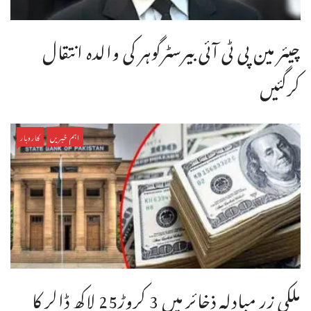
چیئر مین پی ٹی آئی بیرسٹرگوہر کی والدہ انتقال
کرگئیں
اہم خبریں
کاروبار
ملکی زر مبادلہ ذخائر میں 3 کروڑ25 لاکھ ڈالر کا