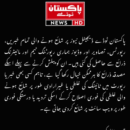
پاکستان ٹوڈے ڈیجیٹل نیوز پر شائع ہونے والی تمام خبریں،
رپورٹس، تصاویر اور وڈیوز ہماری رپورٹنگ ٹیم اور مانیٹرنگ
ذرائع سے حاصل کی گئی ہیں۔ ان کو پبلش کرنے سے پہلے اسکے
مصدقہ ذرائع کا ہرممکن خیال رکھا گیا ہے، تاہم کسی بھی خبر یا
رپورٹ میں ٹائپنگ کی غلطی یا غیرارادی طور پر شائع ہونے
والی غلطی کی فوری اصلاح کرکے اسکی تردید یا درستگی فوری
طور پر ویب سائٹ پر شائع کردی جاتی ہے۔