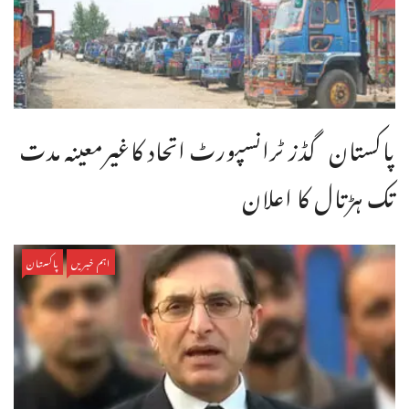
پاکستان گڈز ٹرانسپورٹ اتحاد کاغیرمعینہ مدت
تک ہڑتال کا اعلان
اہم خبریں
پاکستان