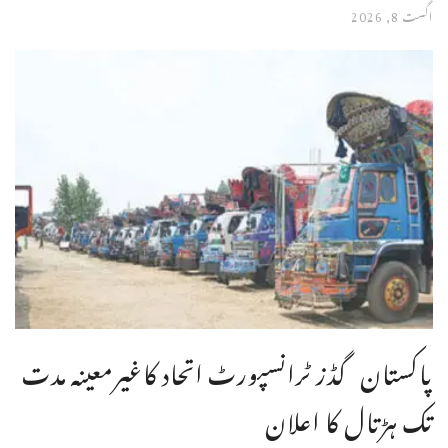
اگست 8, 2026
پاکستان گڈز ٹرانسپورٹ اتحاد کاغیرمعینہ مدت
تک ہڑتال کا اعلان