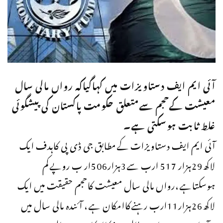
آئی ایم ایف دستاویزات میں کہاگیاکہ رواں مالی سال
معیشت کےحجم سےمتعلق حکومت پاکستان کی پیشگوئی
غلط ثابت ہوسکتی ہے۔
آئی ایم ایف دستاویزات کےمطابق جی ڈی پی کاہدف ایک
لاکھ29ہزار 517 ارب سے3ہزار506ار ب روپےکم
ہوسکتاہے،رواں مالی سال معیشت کاحجم حقیقت میں ایک
لاکھ26ہزار11ارب رہنےکاامکان ہے، آئندہ مالی سال میں