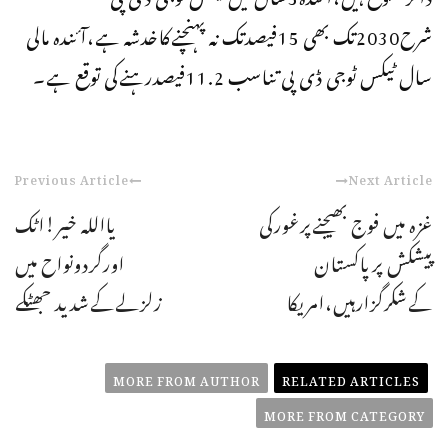
شرح2030تک بھی 15فیصدتک نہ پہنچنےکاخدشہ ہے،آئندہ مالی
سال ٹیکس ٹوجی ڈی پی تناسب 11.2فیصدرہنےکی توقع ہے۔
Previous Article
Next Article
غزہ میں فوج بھیجنےپرغورکی
یااللہ خیر!اٹک
پیشکش پرپاکستان
اورگردونواح میں
کےشکرگزارہیں،امریکا
زلزلےکےشدید جھٹکے
MORE FROM AUTHOR
RELATED ARTICLES
MORE FROM CATEGORY