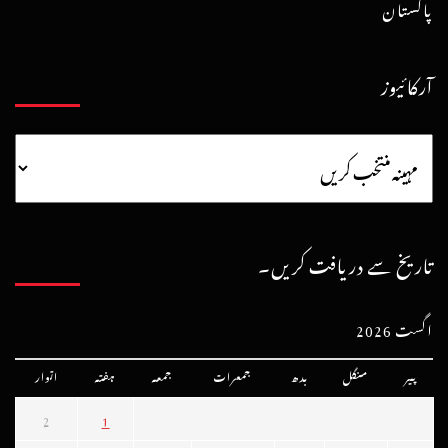
پاکستان
آرکائیوز
تاریخ سے دریافت کریں۔
اگست 2026
پیر
منگل
بدھ
جمعرات
جمعہ
ہفتہ
اتوار
2
1