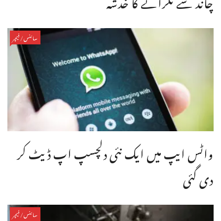
چاند سے ٹکرانے کا خدشہ
سائنس/فیچر
واٹس ایپ میں ایک نئی دلچسپ اپ ڈیٹ کر
دی گئی
سائنس/فیچر