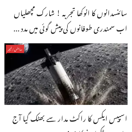
سائنسدانوں کا انوکھا تجربہ ! شارک مچھلیاں
اب سمندری طوفانوں کی پیش گوئی میں مدد ...
سائنس/فیچر
اسپیس ایکس کا راکٹ مدار سے بھٹک گیا آج