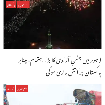
اہم خبریں
پاکستان
لاہور میں جشنِ آزادی کا بڑا اہتمام، مینارِ
پاکستان پر آتش بازی ہوگی
اہم خبریں
کاروبار