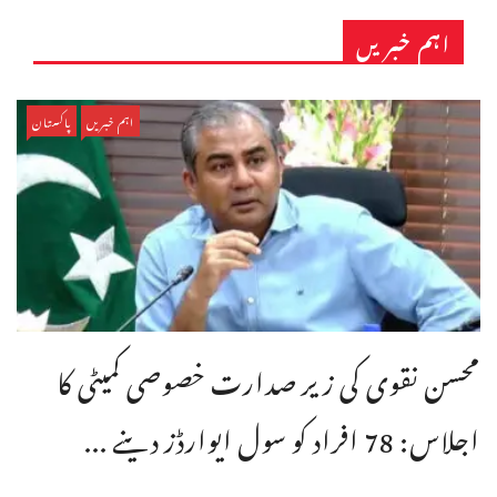
اہم خبریں
اہم خبریں
پاکستان
محسن نقوی کی زیر صدارت خصوصی کمیٹی کا
اجلاس: 78 افراد کو سول ایوارڈز دینے ...