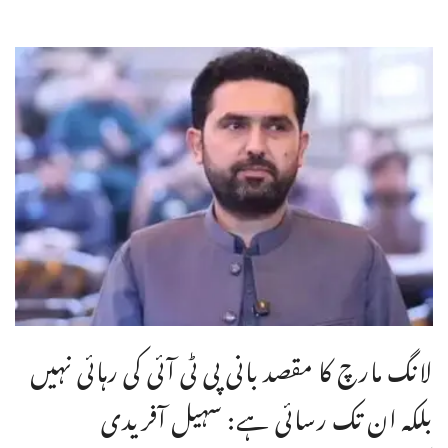
لانگ مارچ کا مقصد بانی پی ٹی آئی کی رہائی نہیں
بلکہ ان تک رسائی ہے: سہیل آفریدی