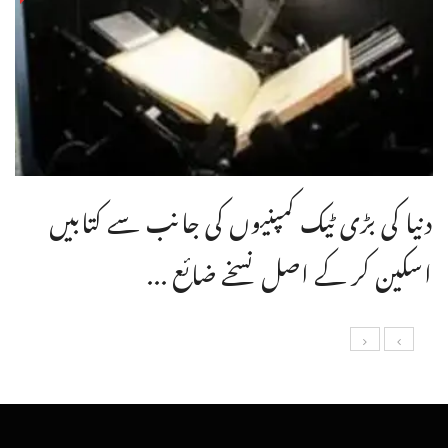
دنیا کی بڑی ٹیک کمپنیوں کی جانب سے کتابیں
اسکین کر کے اصل نسخے ضائع ...